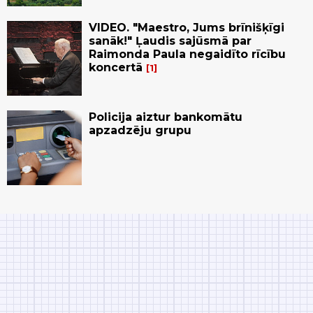
VIDEO. "Maestro, Jums brīnišķīgi
sanāk!" Ļaudis sajūsmā par
Raimonda Paula negaidīto rīcību
koncertā
1
Policija aiztur bankomātu
apzadzēju grupu