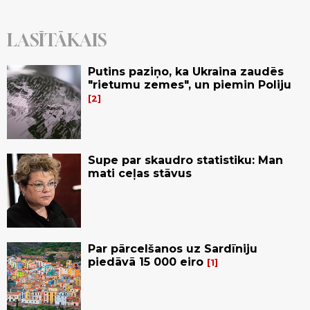
LASĪTĀKAIS
Putins paziņo, ka Ukraina zaudēs
"rietumu zemes", un piemin Poliju
2
Supe par skaudro statistiku: Man
mati ceļas stāvus
Par pārcelšanos uz Sardīniju
piedāvā 15 000 eiro
1