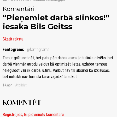
Komentāri:
“Pieņemiet darbā slinkos!”
iesaka Bils Geitss
Skatīt rakstu
Fantograms
@fantograms
Tam ir grūti noticēt, bet pats pēc dabas esmu ļoti slinks cilvēks, bet
darbā vienmēr atrodu veidus kā optimizēt lietas, uzlabot tempus
neieguldot vairāk darba, u.tml.. Varbūt nav tik absurdi kā izklausās,
bet noteikti nav formula kurai vajadzētu sekot.
14.apr
Atbildēt
KOMENTĒT
Reģistrējies, lai pievienotu komentāru