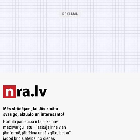
Mēs strādājam, lai Jūs zinātu
svarīgo, aktuālo un interesanto!
Portāla pārliecība ir tajā, ka nav
mazsvarīgu lietu – lasītājs ir ne vien
jāinformē, jābrīdina un jāizglīto, bet arī
jādod brīdis atelpai no dienas