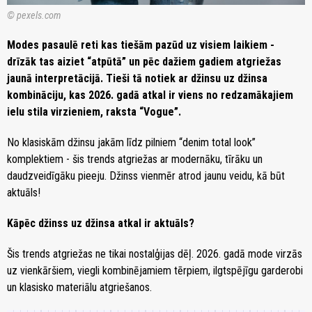
© pexels.com
Modes pasaulē reti kas tiešām pazūd uz visiem laikiem -
drīzāk tas aiziet “atpūtā” un pēc dažiem gadiem atgriežas
jaunā interpretācijā. Tieši tā notiek ar džinsu uz džinsa
kombināciju, kas 2026. gadā atkal ir viens no redzamākajiem
ielu stila virzieniem, raksta “Vogue”.
No klasiskām džinsu jakām līdz pilniem “denim total look”
komplektiem - šis trends atgriežas ar modernāku, tīrāku un
daudzveidīgāku pieeju. Džinss vienmēr atrod jaunu veidu, kā būt
aktuāls!
Kāpēc džinss uz džinsa atkal ir aktuāls?
Šis trends atgriežas ne tikai nostalģijas dēļ. 2026. gadā mode virzās
uz vienkāršiem, viegli kombinējamiem tērpiem, ilgtspējīgu garderobi
un klasisko materiālu atgriešanos.