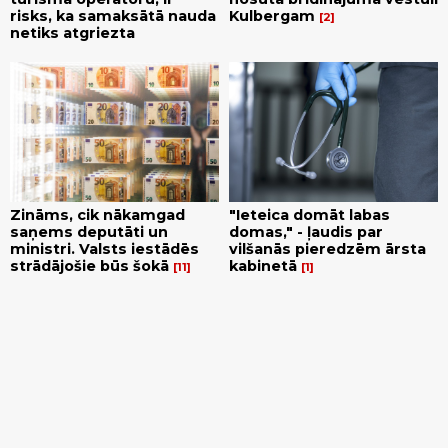
risks, ka samaksātā nauda
Kulbergam
2
netiks atgriezta
Zināms, cik nākamgad
"Ieteica domāt labas
saņems deputāti un
domas," - ļaudis par
ministri. Valsts iestādēs
vilšanās pieredzēm ārsta
strādājošie būs šokā
kabinetā
11
1