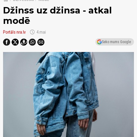
Džinss uz džinsa - atkal
modē
schedule
Portāls nra.lv
4.mai
Seko mums Google