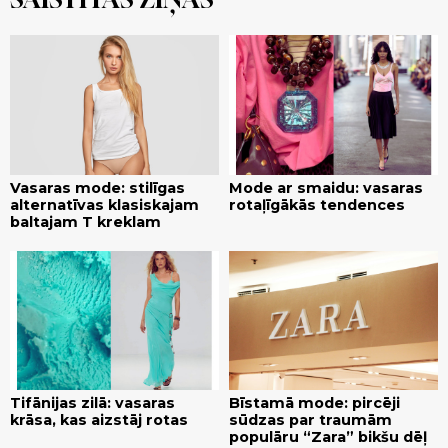
Vasaras mode: stilīgas
Mode ar smaidu: vasaras
alternatīvas klasiskajam
rotaļīgākās tendences
baltajam T kreklam
Tifānijas zilā: vasaras
Bīstamā mode: pircēji
krāsa, kas aizstāj rotas
sūdzas par traumām
populāru “Zara” bikšu dēļ