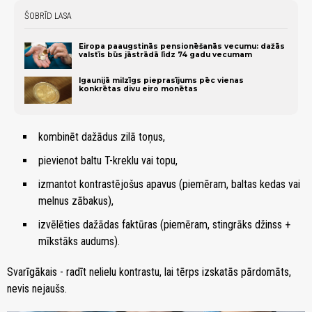
ŠOBRĪD LASA
Eiropa paaugstinās pensionēšanās vecumu: dažās
valstīs būs jāstrādā līdz 74 gadu vecumam
Igaunijā milzīgs pieprasījums pēc vienas
konkrētas divu eiro monētas
kombinēt dažādus zilā toņus,
pievienot baltu T-kreklu vai topu,
izmantot kontrastējošus apavus (piemēram, baltas kedas vai
melnus zābakus),
izvēlēties dažādas faktūras (piemēram, stingrāks džinss +
mīkstāks audums).
Svarīgākais - radīt nelielu kontrastu, lai tērps izskatās pārdomāts,
nevis nejaušs.