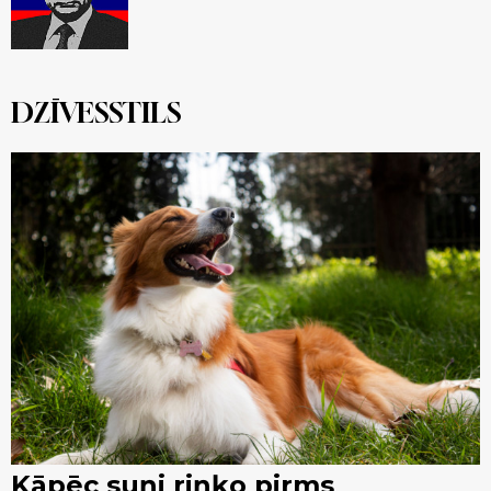
DZĪVESSTILS
Kāpēc suņi riņķo pirms