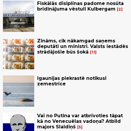
Fiskālās disiplīnas padome nosūta
brīdinājuma vēstuli Kulbergam
2
Zināms, cik nākamgad saņems
deputāti un ministri. Valsts iestādēs
strādājošie būs šokā
11
Igaunijas piekrastē notikusi
zemestrīce
Vai no Putina var atbrīvoties tāpat
kā no Venecuēlas vadoņa? Atbild
majors Slaidiņš
5