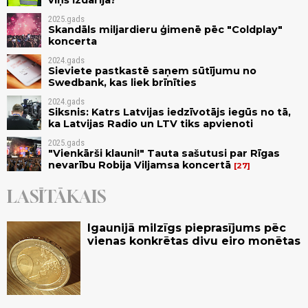
2025.gads
Skandāls miljardieru ģimenē pēc "Coldplay"
koncerta
2024.gads
Sieviete pastkastē saņem sūtījumu no
Swedbank, kas liek brīnīties
2024.gads
Siksnis: Katrs Latvijas iedzīvotājs iegūs no tā,
ka Latvijas Radio un LTV tiks apvienoti
2025.gads
"Vienkārši klauni!" Tauta sašutusi par Rīgas
nevarību Robija Viljamsa koncertā
27
LASĪTĀKAIS
Igaunijā milzīgs pieprasījums pēc
vienas konkrētas divu eiro monētas