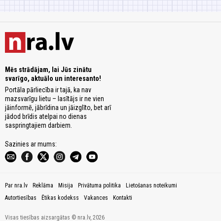
Mēs strādājam, lai Jūs zinātu
svarīgo, aktuālo un interesanto!
Portāla pārliecība ir tajā, ka nav
mazsvarīgu lietu – lasītājs ir ne vien
jāinformē, jābrīdina un jāizglīto, bet arī
jādod brīdis atelpai no dienas
saspringtajiem darbiem.
Sazinies ar mums:
Par nra.lv
Reklāma
Misija
Privātuma politika
Lietošanas noteikumi
Autortiesības
Ētikas kodekss
Vakances
Kontakti
Visas tiesības aizsargātas © nra.lv, 2026