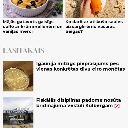
Mājās gatavots gaisīgs
Ko darīt ar atlikušo saules
suflē ar krūmmellenēm un
aizsargkrēmu vasaras
vaniļas mērci
beigās?
LASĪTĀKAIS
Igaunijā milzīgs pieprasījums pēc
vienas konkrētas divu eiro monētas
Fiskālās disiplīnas padome nosūta
brīdinājuma vēstuli Kulbergam
2