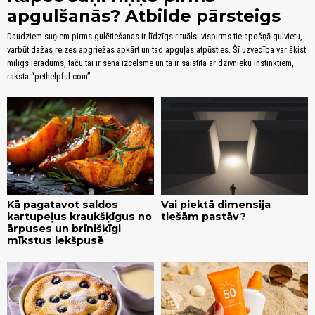
apgulšanās? Atbilde pārsteigs
Daudziem suņiem pirms gulētiešanas ir līdzīgs rituāls: vispirms tie apošņā guļvietu,
varbūt dažas reizes apgriežas apkārt un tad apguļas atpūsties. Šī uzvedība var šķist
mīlīgs ieradums, taču tai ir sena izcelsme un tā ir saistīta ar dzīvnieku instinktiem,
raksta “pethelpful.com”.
Kā pagatavot saldos
Vai piektā dimensija
kartupeļus kraukšķīgus no
tiešām pastāv?
ārpuses un brīnišķīgi
mīkstus iekšpusē