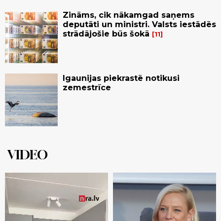
Zināms, cik nākamgad saņems
deputāti un ministri. Valsts iestādēs
strādājošie būs šokā
11
Igaunijas piekrastē notikusi
zemestrīce
VIDEO