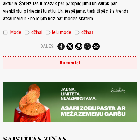
aktuāla. Šoreiz tas ir mazāk par pārspīlējumu un vairāk par
vienkāršu, pārliecinātu stilu. Un, iespējams, tieši tāpēc šis trends
atkal ir visur - no ielām līdz pat modes skatēm.
label
label
label
label
Mode
džinsi
ielu mode
džinss
DALIES:
Komentēt
SAISTĪTĀS ZIŅAS