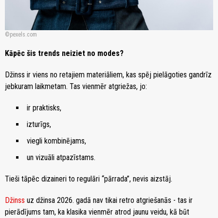
pexels.com
Kāpēc šis trends neiziet no modes?
Džinss ir viens no retajiem materiāliem, kas spēj pielāgoties gandrīz
jebkuram laikmetam. Tas vienmēr atgriežas, jo:
ir praktisks,
izturīgs,
viegli kombinējams,
un vizuāli atpazīstams.
Tieši tāpēc dizaineri to regulāri “pārrada”, nevis aizstāj.
Džinss
uz džinsa 2026. gadā nav tikai retro atgriešanās - tas ir
pierādījums tam, ka klasika vienmēr atrod jaunu veidu, kā būt