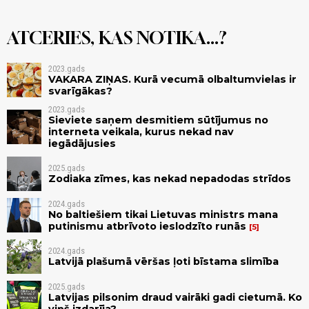
ATCERIES, KAS NOTIKA...?
2023.gads
VAKARA ZIŅAS. Kurā vecumā olbaltumvielas ir
svarīgākas?
2023.gads
Sieviete saņem desmitiem sūtījumus no
interneta veikala, kurus nekad nav
iegādājusies
2025.gads
Zodiaka zīmes, kas nekad nepadodas strīdos
2024.gads
No baltiešiem tikai Lietuvas ministrs mana
putinismu atbrīvoto ieslodzīto runās
5
2024.gads
Latvijā plašumā vēršas ļoti bīstama slimība
2025.gads
Latvijas pilsonim draud vairāki gadi cietumā. Ko
viņš izdarīja?