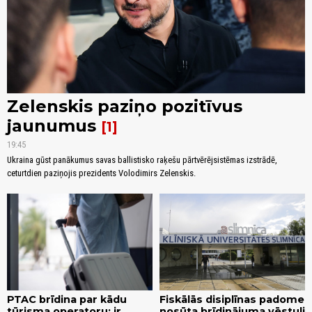
Zelenskis paziņo pozitīvus
jaunumus
1
19:45
Ukraina gūst panākumus savas ballistisko raķešu pārtvērējsistēmas izstrādē,
ceturtdien paziņojis prezidents Volodimirs Zelenskis.
PTAC brīdina par kādu
Fiskālās disiplīnas padome
tūrisma operatoru; ir
nosūta brīdinājuma vēstuli