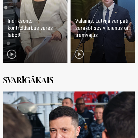
Indriksone:
Valainis: Latvija var pati
kontroldarbus varēs
saražot sev vilcienus un
labot!
tramvajus
play_circle
play_circle
SVARĪGĀKAIS