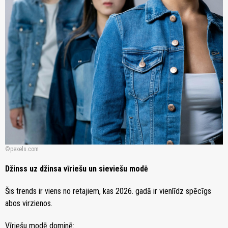
pexels.com
Džinss uz džinsa vīriešu un sieviešu modē
Šis trends ir viens no retajiem, kas 2026. gadā ir vienlīdz spēcīgs
abos virzienos.
Vīriešu modē dominē: