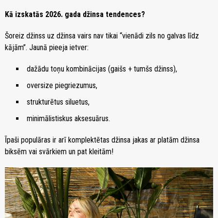
Kā izskatās 2026. gada džinsa tendences?
Šoreiz džinss uz džinsa vairs nav tikai “vienādi zils no galvas līdz
kājām”. Jaunā pieeja ietver:
dažādu toņu kombinācijas (gaišs + tumšs džinss),
oversize piegriezumus,
strukturētus siluetus,
minimālistiskus aksesuārus.
Īpaši populāras ir arī komplektētas džinsa jakas ar platām džinsa
biksēm vai svārkiem un pat kleitām!