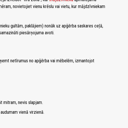
am, novietojiet vienu krēslu vai vietu, kur mājdzīvniekam
ieku gultām, paklājiem) nonāk uz apģērba saskares ceļā,
 samazināti piesārņojuma avoti.
oņemt netīrumus no apģērba vai mēbelēm, izmantojot
ūt mitram, nevis slapjam.
i audumam vienā virzienā.