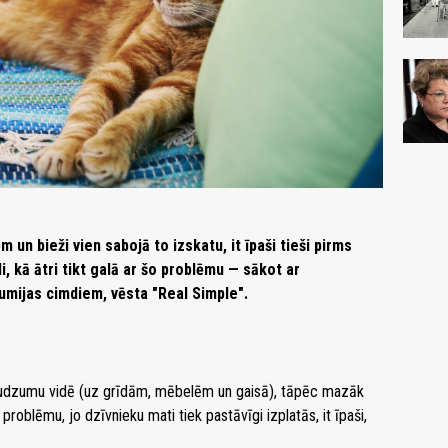
m un bieži vien sabojā to izskatu, it īpaši tieši pirms
di, kā ātri tikt galā ar šo problēmu — sākot ar
umijas cimdiem, vēsta "Real Simple".
audzumu vidē (uz grīdām, mēbelēm un gaisā), tāpēc mazāk
roblēmu, jo dzīvnieku mati tiek pastāvīgi izplatās, it īpaši,