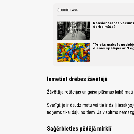
ŠOBRĪD LASA
Pensionēšanās vecums Ei
darba mūžs?
"Prieks maksāt nodokļus
dienas spēlējās ar "Le
Iemetiet drēbes žāvētājā
Žāvētāja rotācijas un gaisa plūsmas laikā mati 
Svarīgi: ja ir daudz matu vai tie ir dziļi iesakņ
noņems tikai daļu no tiem. Ja vispirms nemazg
Saģērbieties pēdējā mirklī