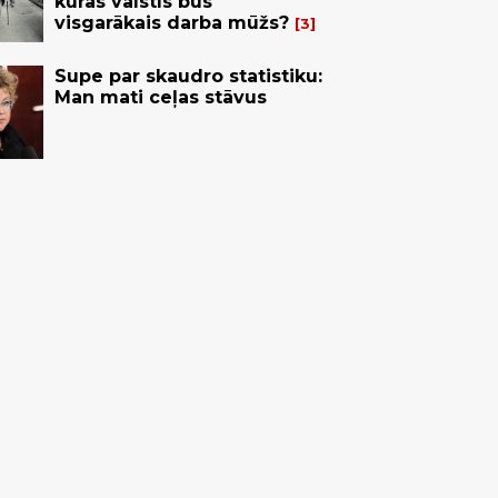
kurās valstīs būs
visgarākais darba mūžs?
3
Supe par skaudro statistiku:
Man mati ceļas stāvus