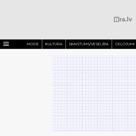
menu
MODE
KULTŪRA
SKAISTUMS/VESELĪBA
CEĻOJUMI