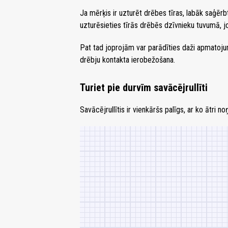
Ja mērķis ir uzturēt drēbes tīras, labāk saģērbt
uzturēsieties tīrās drēbēs dzīvnieku tuvumā, j
Pat tad joprojām var parādīties daži apmatojumi
drēbju kontakta ierobežošana.
Turiet pie durvīm savācējrullīti
Savācējrullītis ir vienkāršs palīgs, ar ko ātri