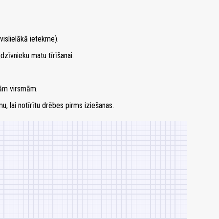
vislielākā ietekme).
zīvnieku matu tīrīšanai.
tām virsmām.
rsmu, lai notīrītu drēbes pirms iziešanas.