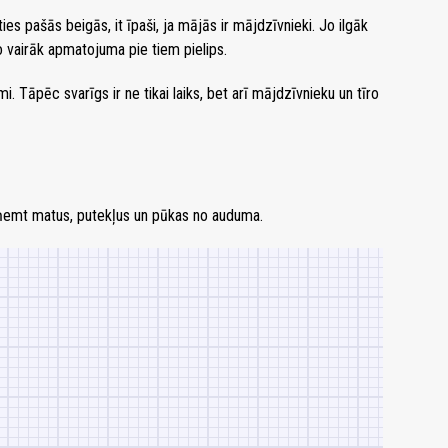
ies pašās beigās, it īpaši, ja mājās ir mājdzīvnieki. Jo ilgāk
o vairāk apmatojuma pie tiem pielips.
. Tāpēc svarīgs ir ne tikai laiks, bet arī mājdzīvnieku un tīro
 noņemt matus, putekļus un pūkas no auduma.