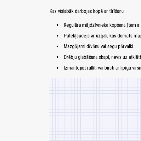
Kas vislabāk darbojas kopā ar tīrīšanu:
Regulāra mājdzīvnieka kopšana (tam ir 
Putekļsūcējs ar uzgali, kas domāts mājd
Mazgājami dīvānu vai segu pārvalki.
Drēbju glabāšana skapī, nevis uz atklā
Izmantojiet rullīti vai birsti ar lipīgu vi