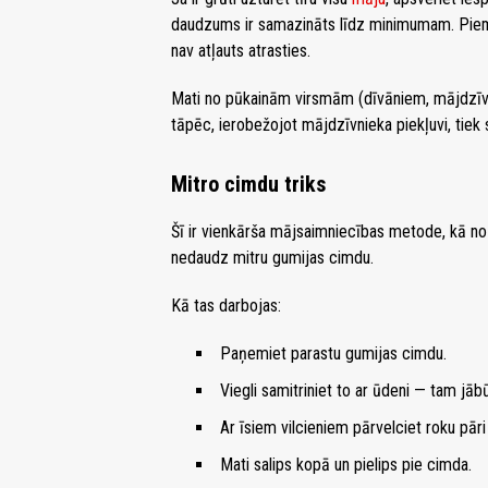
daudzums ir samazināts līdz minimumam. Piemēr
nav atļauts atrasties.
Mati no pūkainām virsmām (dīvāniem, mājdzīvn
tāpēc, ierobežojot mājdzīvnieka piekļuvi, tiek
Mitro cimdu triks
Šī ir vienkārša mājsaimniecības metode, kā n
nedaudz mitru gumijas cimdu.
Kā tas darbojas:
Paņemiet parastu gumijas cimdu.
Viegli samitriniet to ar ūdeni — tam jāb
Ar īsiem vilcieniem pārvelciet roku pār
Mati salips kopā un pielips pie cimda.