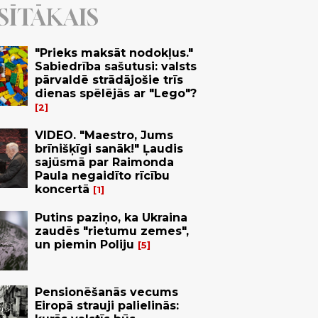
SĪTĀKAIS
"Prieks maksāt nodokļus."
Sabiedrība sašutusi: valsts
pārvaldē strādājošie trīs
dienas spēlējās ar "Lego"?
2
VIDEO. "Maestro, Jums
brīnišķīgi sanāk!" Ļaudis
sajūsmā par Raimonda
Paula negaidīto rīcību
koncertā
1
Putins paziņo, ka Ukraina
zaudēs "rietumu zemes",
un piemin Poliju
5
Pensionēšanās vecums
Eiropā strauji palielinās: