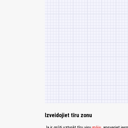
Izveidojiet tīru zonu
Ja ir grūti uzturēt tīru visu
māju
, apsveriet ies