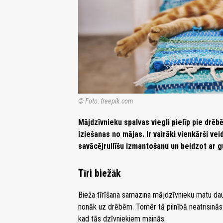
© Foto: freepik.com
Mājdzīvnieku spalvas viegli pielīp pie drēbē
iziešanas no mājas. Ir vairāki vienkārši vei
savācējrullīšu izmantošanu un beidzot ar g
Tīri biežāk
Bieža tīrīšana samazina mājdzīvnieku matu d
nonāk uz drēbēm. Tomēr tā pilnībā neatrisinās p
kad tās dzīvniekiem mainās.