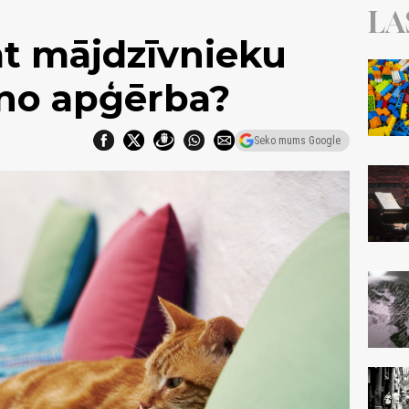
LA
mt mājdzīvnieku
no apģērba?
Seko mums Google