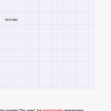
pēju izveidot "tīru zonu", kur
mājdzīvnieku
apmatojuma