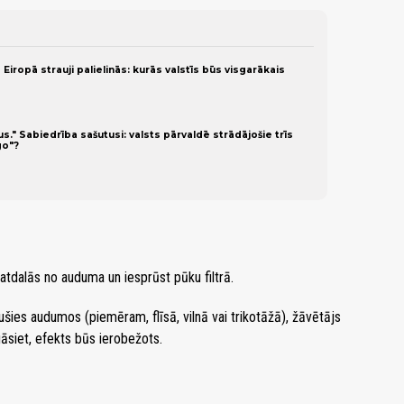
ropā strauji palielinās: kurās valstīs būs visgarākais
." Sabiedrība sašutusi: valsts pārvaldē strādājošie trīs
go"?
atdalās no auduma un iesprūst pūku filtrā.
ojušies audumos (piemēram, flīsā, vilnā vai trikotāžā), žāvētājs
āsiet, efekts būs ierobežots.