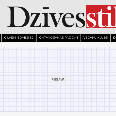
CILVĒKI IEDVESMO
GATAVOŠANAS PADOMI
VECĀKU KLUBS
D