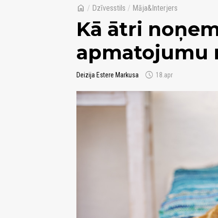
home
/
Dzīvesstils
/
Māja&Interjers
Kā ātri noņe
apmatojumu 
schedule
Deizija Estere Markusa
18.apr