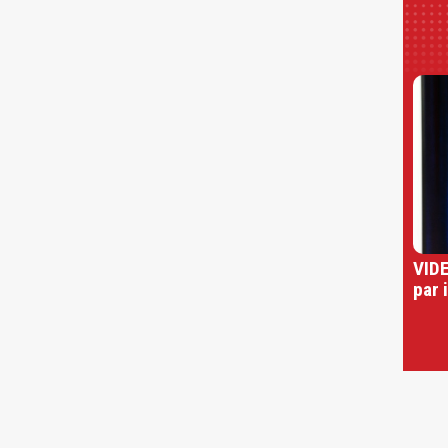
VIDE
par 