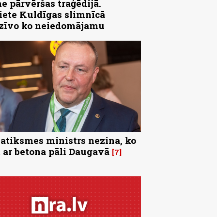
e pārvēršas traģēdijā.
iete Kuldīgas slimnīcā
zīvo ko neiedomājamu
satiksmes ministrs nezina, ko
t ar betona pāli Daugavā
7