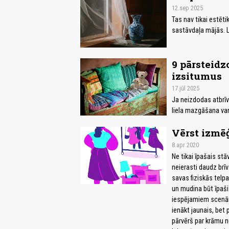
12.sep 2025
Tas nav tikai estēt
sastāvdaļa mājās. L
9 pārsteidz
izsitumus
17.jūl 2025
Ja neizdodas atbrīv
liela mazgāšana var
Vērst izmē
8.apr 2020
Ne tikai īpašais stā
neierasti daudz brī
savas fiziskās telp
un mudina būt īpaši
iespējamiem scenār
ienākt jaunais, bet 
pārvērš par krāmu no