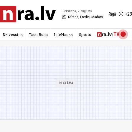
Piektdiena, 7.augusts
+23
Rīgā
redeem
Alfrēds, Fredis, Madars
Dzīvesstils
TautaRunā
LifeHacks
Sports