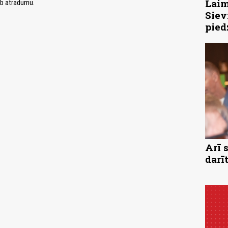
Laim
eb atradumu.
Siev
pied
Arī 
darī