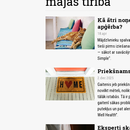
mājas tīrība
Kā ātri no
apģērba?
18.apr
Mājdzīvnieku spalvas
tieši pirms iziešanas
— sākot ar savācējr
Simple".
Priekšnams 
2.dec 2025
Gaitenis jeb priekš
novilkt mēteli, nol
tālāk istabās. Tā ir 
gaitenī sākas probl
putekļus un pat ale
Well Health”.
Eksperti sk