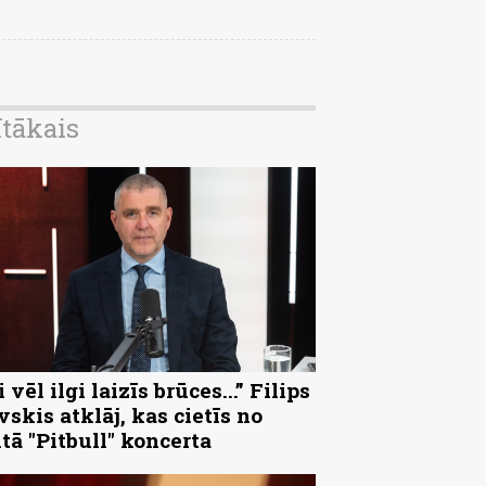
ītākais
 vēl ilgi laizīs brūces...” Filips
vskis atklāj, kas cietīs no
ltā "Pitbull" koncerta