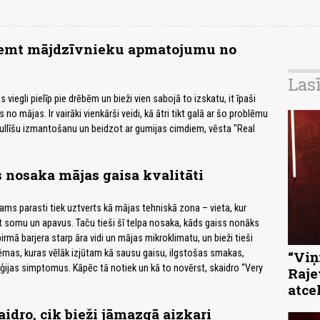
ņemt mājdzīvnieku apmatojumu no
Las
 viegli pielīp pie drēbēm un bieži vien sabojā to izskatu, it īpaši
 no mājas. Ir vairāki vienkārši veidi, kā ātri tikt galā ar šo problēmu
ullīšu izmantošanu un beidzot ar gumijas cimdiem, vēsta "Real
nosaka mājas gaisa kvalitāti
nams parasti tiek uztverts kā mājas tehniskā zona – vieta, kur
ikt somu un apavus. Taču tieši šī telpa nosaka, kāds gaiss nonāks
pirmā barjera starp āra vidi un mājas mikroklimatu, un bieži tieši
ēmas, kuras vēlāk izjūtam kā sausu gaisu, ilgstošas smakas,
“Viņi
rģijas simptomus. Kāpēc tā notiek un kā to novērst, skaidro “Very
Raje
atce
aidro, cik bieži jāmazgā aizkari