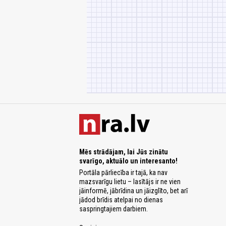
Mēs strādājam, lai Jūs zinātu
svarīgo, aktuālo un interesanto!
Portāla pārliecība ir tajā, ka nav
mazsvarīgu lietu – lasītājs ir ne vien
jāinformē, jābrīdina un jāizglīto, bet arī
jādod brīdis atelpai no dienas
saspringtajiem darbiem.