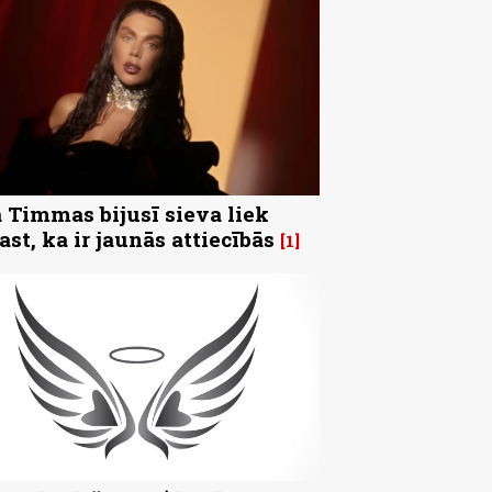
 Timmas bijusī sieva liek
ast, ka ir jaunās attiecībās
1