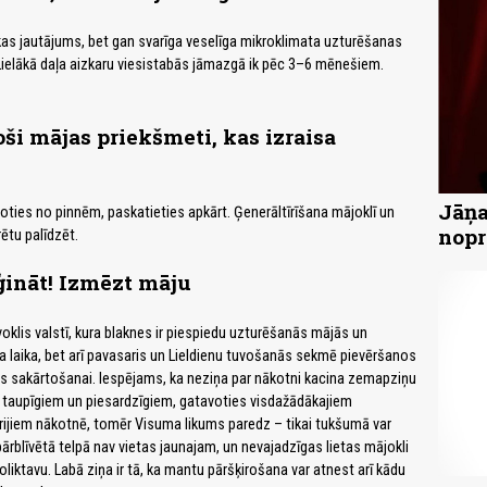
ikas jautājums, bet gan svarīga veselīga mikroklimata uzturēšanas
ielākā daļa aizkaru viesistabās jāmazgā ik pēc 3–6 mēnešiem.
oši mājas priekšmeti, kas izraisa
Jāņa
oties no pinnēm, paskatieties apkārt. Ģenerāltīrīšana mājoklī un
nopr
ētu palīdzēt.
ģināt! Izmēzt māju
voklis valstī, kura blaknes ir piespiedu uzturēšanās mājās un
va laika, bet arī pavasaris un Lieldienu tuvošanās sekmē pievēršanos
as sakārtošanai. Iespējams, ka neziņa par nākotni kacina zemapziņu
 taupīgiem un piesardzīgiem, gatavoties visdažādākajiem
ijiem nākotnē, tomēr Visuma likums paredz – tikai tukšumā var
pārblīvētā telpā nav vietas jaunajam, un nevajadzīgas lietas mājokli
liktavu. Labā ziņa ir tā, ka mantu pāršķirošana var atnest arī kādu