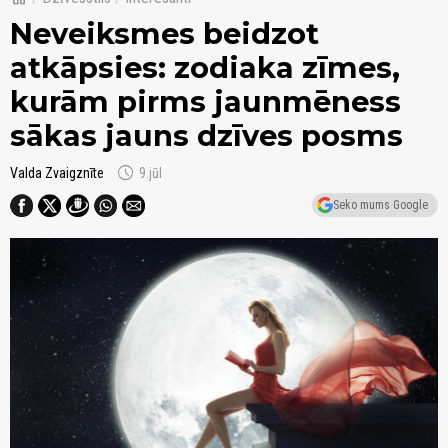
Neveiksmes beidzot
atkāpsies: zodiaka zīmes,
kurām pirms jaunmēness
sākas jauns dzīves posms
schedule
Valda Zvaigznīte
9.jūl
Seko mums Google