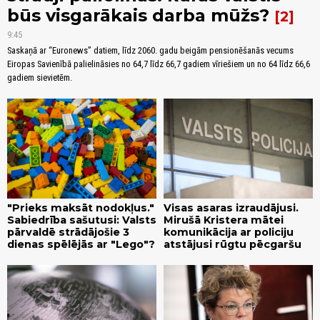
būs visgarākais darba mūžs?
2
9:45
Saskaņā ar “Euronews” datiem, līdz 2060. gadu beigām pensionēšanās vecums
Eiropas Savienībā palielināsies no 64,7 līdz 66,7 gadiem vīriešiem un no 64 līdz 66,6
gadiem sievietēm.
"Prieks maksāt nodokļus."
Visas asaras izraudājusi.
Sabiedrība sašutusi: Valsts
Mirušā Kristera mātei
pārvaldē strādājošie 3
komunikācija ar policiju
dienas spēlējās ar "Lego"?
atstājusi rūgtu pēcgaršu