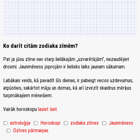
Ko darīt citām zodiaka zīmēm?
Pat ja jūsu zīme nav starp lielākajām „uzvarētājām”, nezaudējiet
drosmi. Jaunmēness joprojām ir lielisks laiks jaunam sākumam.
Labākais veids, kā pavadīt šīs dienas, ir pabeigt vecos uzdevumus,
atpūsties, sakārtot māju un domas, kā arī izvirzīt skaidrus mērķus
turpmākajiem mēnešiem.
Vairāk horoskopu
lasiet šeit.
label
label
label
label
astroloģija
Horoskopi
zodiaka zīmes
Jaunmēness
label
Dzīves pārmaiņas