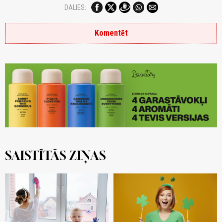
DALIES:
Komentēt
SAISTĪTĀS ZIŅAS