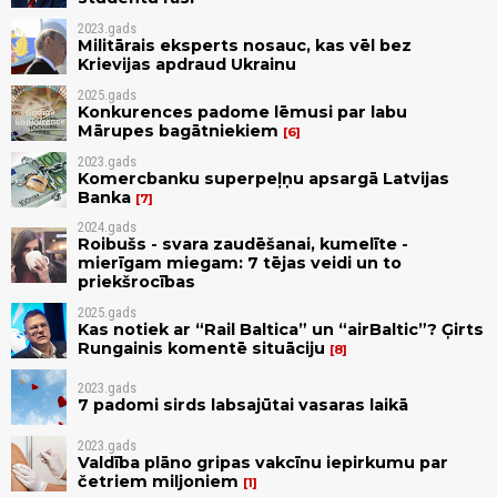
2023.gads
Militārais eksperts nosauc, kas vēl bez
Krievijas apdraud Ukrainu
2025.gads
Konkurences padome lēmusi par labu
Mārupes bagātniekiem
6
2023.gads
Komercbanku superpeļņu apsargā Latvijas
Banka
7
2024.gads
Roibušs - svara zaudēšanai, kumelīte -
mierīgam miegam: 7 tējas veidi un to
priekšrocības
2025.gads
Kas notiek ar “Rail Baltica” un “airBaltic”? Ģirts
Rungainis komentē situāciju
8
2023.gads
7 padomi sirds labsajūtai vasaras laikā
2023.gads
Valdība plāno gripas vakcīnu iepirkumu par
četriem miljoniem
1