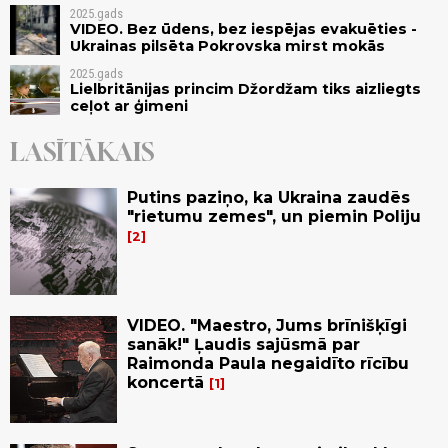
2025.gads
VIDEO. Bez ūdens, bez iespējas evakuēties -
Ukrainas pilsēta Pokrovska mirst mokās
2025.gads
Lielbritānijas princim Džordžam tiks aizliegts
ceļot ar ģimeni
LASĪTĀKAIS
Putins paziņo, ka Ukraina zaudēs
"rietumu zemes", un piemin Poliju
2
VIDEO. "Maestro, Jums brīnišķīgi
sanāk!" Ļaudis sajūsmā par
Raimonda Paula negaidīto rīcību
koncertā
1