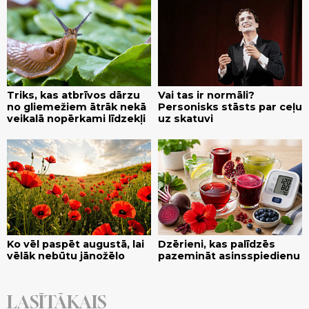
Triks, kas atbrīvos dārzu
Vai tas ir normāli?
no gliemežiem ātrāk nekā
Personisks stāsts par ceļu
veikalā nopērkami līdzekļi
uz skatuvi
Ko vēl paspēt augustā, lai
Dzērieni, kas palīdzēs
vēlāk nebūtu jānožēlo
pazemināt asinsspiedienu
LASĪTĀKAIS