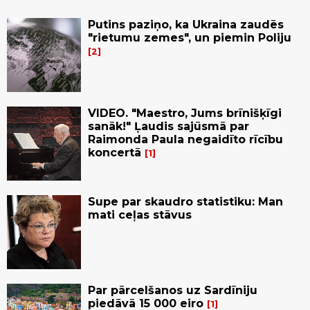
Putins paziņo, ka Ukraina zaudēs
"rietumu zemes", un piemin Poliju
2
VIDEO. "Maestro, Jums brīnišķīgi
sanāk!" Ļaudis sajūsmā par
Raimonda Paula negaidīto rīcību
koncertā
1
Supe par skaudro statistiku: Man
mati ceļas stāvus
Par pārcelšanos uz Sardīniju
piedāvā 15 000 eiro
1