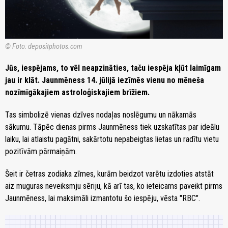
© Foto: depositphotos.com
Jūs, iespējams, to vēl neapzināties, taču iespēja kļūt laimīgam
jau ir klāt. Jaunmēness 14. jūlijā iezīmēs vienu no mēneša
nozīmīgākajiem astroloģiskajiem brīžiem.
Tas simbolizē vienas dzīves nodaļas noslēgumu un nākamās
sākumu. Tāpēc dienas pirms Jaunmēness tiek uzskatītas par ideālu
laiku, lai atlaistu pagātni, sakārtotu nepabeigtas lietas un radītu vietu
pozitīvām pārmaiņām.
Šeit ir četras zodiaka zīmes, kurām beidzot varētu izdoties atstāt
aiz muguras neveiksmju sēriju, kā arī tas, ko ieteicams paveikt pirms
Jaunmēness, lai maksimāli izmantotu šo iespēju, vēsta "RBC".