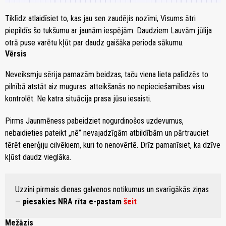
Tiklīdz atlaidīsiet to, kas jau sen zaudējis nozīmi, Visums ātri
piepildīs šo tukšumu ar jaunām iespējām. Daudziem Lauvām jūlija
otrā puse varētu kļūt par daudz gaišāka perioda sākumu.
Vērsis
Neveiksmju sērija pamazām beidzas, taču viena lieta palīdzēs to
pilnībā atstāt aiz muguras: atteikšanās no nepieciešamības visu
kontrolēt. Ne katra situācija prasa jūsu iesaisti.
Pirms Jaunmēness pabeidziet nogurdinošos uzdevumus,
nebaidieties pateikt „nē” nevajadzīgām atbildībām un pārtrauciet
tērēt enerģiju cilvēkiem, kuri to nenovērtē. Drīz pamanīsiet, ka dzīve
kļūst daudz vieglāka.
Uzzini pirmais dienas galvenos notikumus un svarīgākās ziņas
—
piesakies NRA rīta e-pastam
šeit
Mežāzis