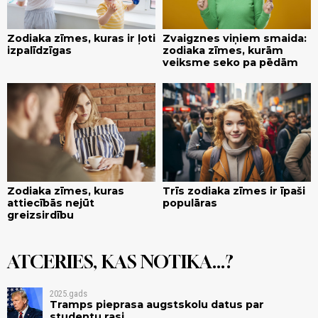
Zodiaka zīmes, kuras ir ļoti
Zvaigznes viņiem smaida:
izpalīdzīgas
zodiaka zīmes, kurām
veiksme seko pa pēdām
Zodiaka zīmes, kuras
Trīs zodiaka zīmes ir īpaši
attiecībās nejūt
populāras
greizsirdību
ATCERIES, KAS NOTIKA...?
2025.gads
Tramps pieprasa augstskolu datus par
studentu rasi