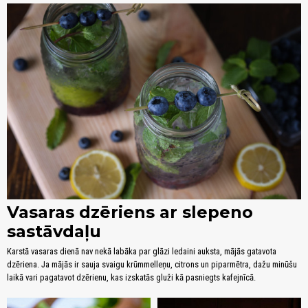
Vasaras dzēriens ar slepeno
sastāvdaļu
Karstā vasaras dienā nav nekā labāka par glāzi ledaini auksta, mājās gatavota
dzēriena. Ja mājās ir sauja svaigu krūmmelleņu, citrons un piparmētra, dažu minūšu
laikā vari pagatavot dzērienu, kas izskatās gluži kā pasniegts kafejnīcā.