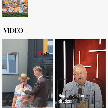
VIDEO
Rīgā sākas lampu
drudzis