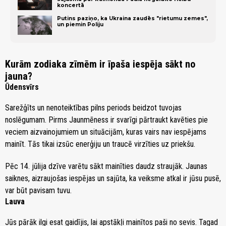
koncertā
Putins paziņo, ka Ukraina zaudēs "rietumu zemes",
un piemin Poliju
Kurām zodiaka zīmēm ir īpaša iespēja sākt no
jauna?
Ūdensvīrs
Sarežģīts un nenoteiktības pilns periods beidzot tuvojas
noslēgumam. Pirms Jaunmēness ir svarīgi pārtraukt kavēties pie
veciem aizvainojumiem un situācijām, kuras vairs nav iespējams
mainīt. Tās tikai izsūc enerģiju un traucē virzīties uz priekšu.
Pēc 14. jūlija dzīve varētu sākt mainīties daudz straujāk. Jaunas
saiknes, aizraujošas iespējas un sajūta, ka veiksme atkal ir jūsu pusē,
var būt pavisam tuvu.
Lauva
Jūs pārāk ilgi esat gaidījis, lai apstākļi mainītos paši no sevis. Tagad