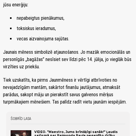
jūsu enerģiju:
nepabeigtus pienākumus,
toksiskus ieradumus,
vecas aizvainojuma sajūtas.
Jaunais mēness simbolizē atjaunošanos. Jo mazāk emocionālās un
personīgās „bagāžas” nesīsiet sev līdzi pēc 14. jūlija, jo vieglāk būs
virzīties uz priekšu.
Tiek uzskatīts, ka pirms Jaunmēness ir vērtīgi atbrīvoties no
nevajadzīgām mantām, sakārtot finanšu jautājumus, atmaksāt
parādus, sakopt māju un pierakstīt savus galvenos mērķus
turpmākajiem mēnešiem. Tas palīdz radīt vietu jaunām iespējām.
ŠOBRĪD LASA
VIDEO. "Maestro, Jums brīnišķīgi sanāk!" Ļaudis
sajūsmā par Raimonda Paula negaidīto rīcību