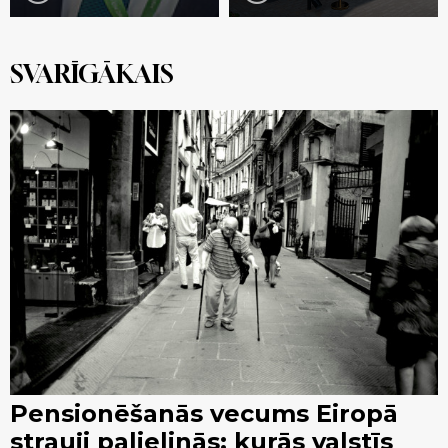
SVARĪGĀKAIS
Pensionēšanās vecums Eiropā
strauji palielinās: kurās valstīs