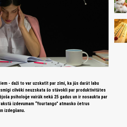
m - daži to var uzskatīt par zīmi, ka jūs darāt labu
ksmīgi cilvēki neuzskata šo stāvokli par produktivitātes
izējoša psiholoģe vairāk nekā 25 gadus un ir nosaukta par
 rakstā izdevumam “Yourtango” atmasko četrus
 un izdegšanu.