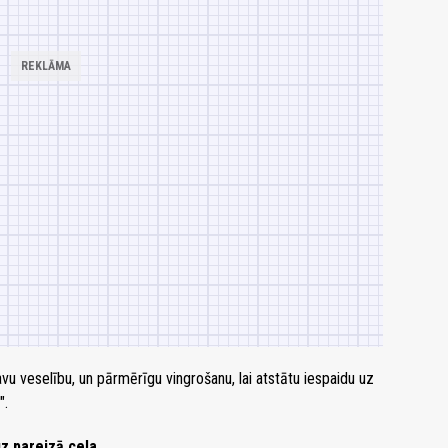
avu veselību, un pārmērīgu vingrošanu, lai atstātu iespaidu uz
".
z pareizā ceļa