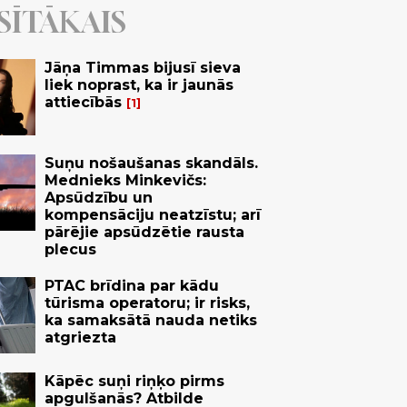
SĪTĀKAIS
Jāņa Timmas bijusī sieva
liek noprast, ka ir jaunās
attiecībās
1
Suņu nošaušanas skandāls.
Mednieks Minkevičs:
Apsūdzību un
kompensāciju neatzīstu; arī
pārējie apsūdzētie rausta
plecus
PTAC brīdina par kādu
tūrisma operatoru; ir risks,
ka samaksātā nauda netiks
atgriezta
Kāpēc suņi riņķo pirms
apgulšanās? Atbilde