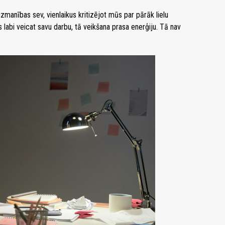
manības sev, vienlaikus kritizējot mūs par pārāk lielu
ūs labi veicat savu darbu, tā veikšana prasa enerģiju. Tā nav