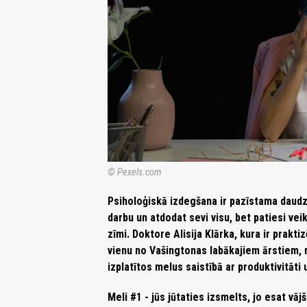
© Pexels.com
Psiholoģiskā izdegšana ir pazīstama daudzie
darbu un atdodat sevi visu, bet patiesi vei
zīmi. Doktore Alisija Klārka, kura ir prakt
vienu no Vašingtonas labākajiem ārstiem,
izplatītos melus saistībā ar produktivitāti
Meli #1 - jūs jūtaties izsmelts, jo esat vājš