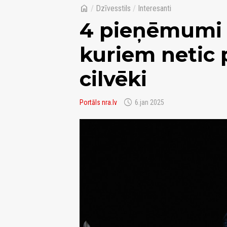
home
/
Dzīvesstils
/
Interesanti
4 pieņēmumi p
kuriem netic 
cilvēki
schedule
Portāls nra.lv
6.jan 2025