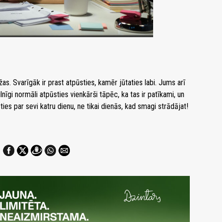
s. Svarīgāk ir prast atpūsties, kamēr jūtaties labi. Jums arī
lnīgi normāli atpūsties vienkārši tāpēc, ka tas ir patīkami, un
ties par sevi katru dienu, ne tikai dienās, kad smagi strādājat!