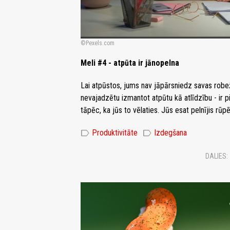
Pexels.com
Meli #4 - atpūta ir jānopelna
Lai atpūstos, jums nav jāpārsniedz savas robeža
nevajadzētu izmantot atpūtu kā atlīdzību - ir pi
tāpēc, ka jūs to vēlaties. Jūs esat pelnījis rūpē
label
label
Produktivitāte
Izdegšana
DALIES: