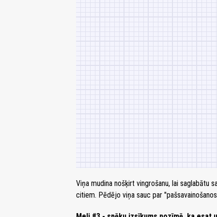
Viņa mudina nošķirt vingrošanu, lai saglabātu s
citiem. Pēdējo viņa sauc par "pašsavainošanos
Meli #3 - spēku izsīkums nozīmē, ka esat u