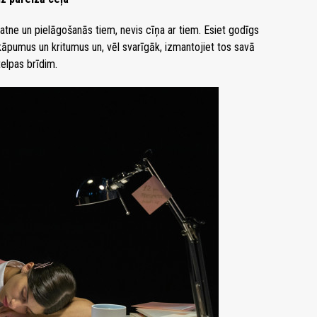
tne un pielāgošanās tiem, nevis cīņa ar tiem. Esiet godīgs
 kāpumus un kritumus un, vēl svarīgāk, izmantojiet tos savā
atelpas brīdim.