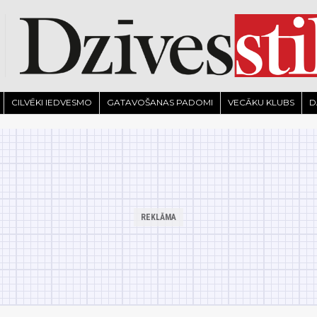
CILVĒKI IEDVESMO
GATAVOŠANAS PADOMI
VECĀKU KLUBS
D