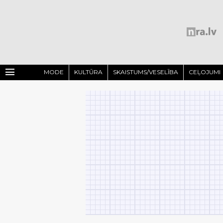
menu
MODE
KULTŪRA
SKAISTUMS/VESELĪBA
CEĻOJUMI