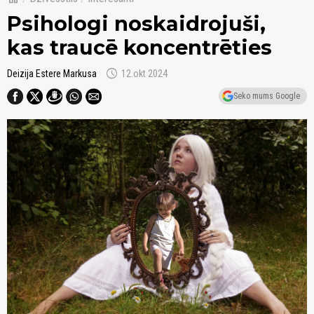
Psihologi noskaidrojuši,
kas traucē koncentrēties
schedule
Deizija Estere Markusa
12.okt 2024
Seko mums Google