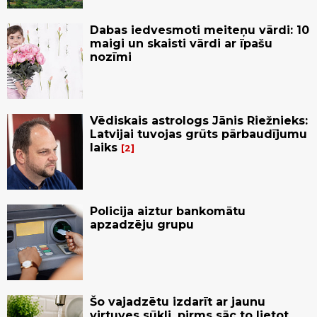
Dabas iedvesmoti meiteņu vārdi: 10
maigi un skaisti vārdi ar īpašu
nozīmi
Vēdiskais astrologs Jānis Riežnieks:
Latvijai tuvojas grūts pārbaudījumu
laiks
2
Policija aiztur bankomātu
apzadzēju grupu
Šo vajadzētu izdarīt ar jaunu
virtuves sūkli, pirms sāc to lietot