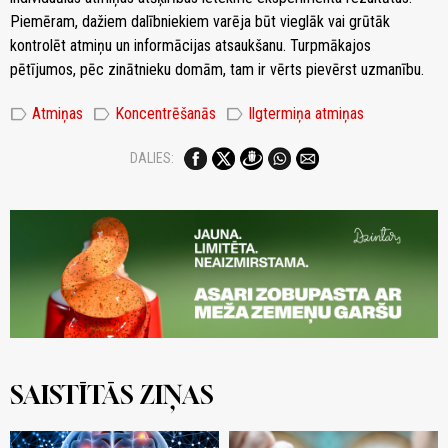
Piemēram, dažiem dalībniekiem varēja būt vieglāk vai grūtāk
kontrolēt atmiņu un informācijas atsaukšanu. Turpmākajos
pētījumos, pēc zinātnieku domām, tam ir vērts pievērst uzmanību.
label
label
label
Atmiņas
Koncentrēšanās
Ilgtermiņa atmiņas
DALIES:
SAISTĪTĀS ZIŅAS