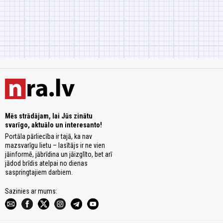
Mēs strādājam, lai Jūs zinātu
svarīgo, aktuālo un interesanto!
Portāla pārliecība ir tajā, ka nav
mazsvarīgu lietu – lasītājs ir ne vien
jāinformē, jābrīdina un jāizglīto, bet arī
jādod brīdis atelpai no dienas
saspringtajiem darbiem.
Sazinies ar mums: