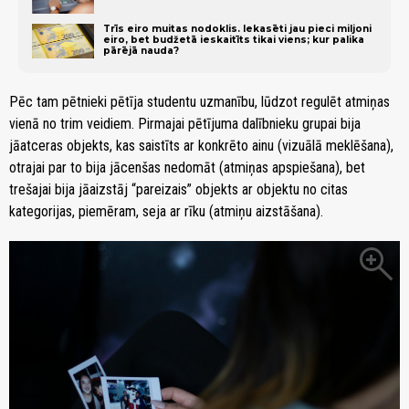
Trīs eiro muitas nodoklis. Iekasēti jau pieci miljoni
eiro, bet budžetā ieskaitīts tikai viens; kur palika
pārējā nauda?
Pēc tam pētnieki pētīja studentu uzmanību, lūdzot regulēt atmiņas
vienā no trim veidiem. Pirmajai pētījuma dalībnieku grupai bija
jāatceras objekts, kas saistīts ar konkrēto ainu (vizuālā meklēšana),
otrajai par to bija jācenšas nedomāt (atmiņas apspiešana), bet
trešajai bija jāaizstāj “pareizais” objekts ar objektu no citas
kategorijas, piemēram, seja ar rīku (atmiņu aizstāšana).
zoom_in