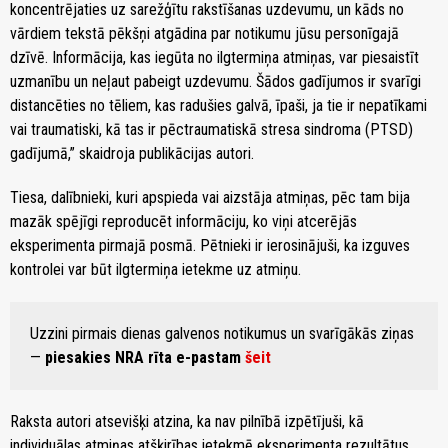
koncentrējaties uz sarežģītu rakstīšanas uzdevumu, un kāds no
vārdiem tekstā pēkšņi atgādina par notikumu jūsu personīgajā
dzīvē. Informācija, kas iegūta no ilgtermiņa atmiņas, var piesaistīt
uzmanību un neļaut pabeigt uzdevumu. Šādos gadījumos ir svarīgi
distancēties no tēliem, kas radušies galvā, īpaši, ja tie ir nepatīkami
vai traumatiski, kā tas ir pēctraumatiskā stresa sindroma (PTSD)
gadījumā,” skaidroja publikācijas autori.
Tiesa, dalībnieki, kuri apspieda vai aizstāja atmiņas, pēc tam bija
mazāk spējīgi reproducēt informāciju, ko viņi atcerējās
eksperimenta pirmajā posmā. Pētnieki ir ierosinājuši, ka izguves
kontrolei var būt ilgtermiņa ietekme uz atmiņu.
Uzzini pirmais dienas galvenos notikumus un svarīgākās ziņas
—
piesakies NRA rīta e-pastam
šeit
Raksta autori atsevišķi atzina, ka nav pilnībā izpētījuši, kā
individuālas atmiņas atšķirības ietekmē eksperimenta rezultātus.