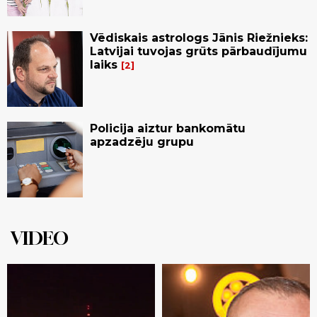
Vēdiskais astrologs Jānis Riežnieks:
Latvijai tuvojas grūts pārbaudījumu
laiks
2
Policija aiztur bankomātu
apzadzēju grupu
VIDEO