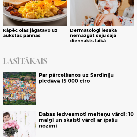
Kāpēc olas jāgatavo uz
Dermatologi iesaka
aukstas pannas
nemazgāt seju šajā
diennakts laikā
LASĪTĀKAIS
Par pārcelšanos uz Sardīniju
piedāvā 15 000 eiro
Dabas iedvesmoti meiteņu vārdi: 10
maigi un skaisti vārdi ar īpašu
nozīmi