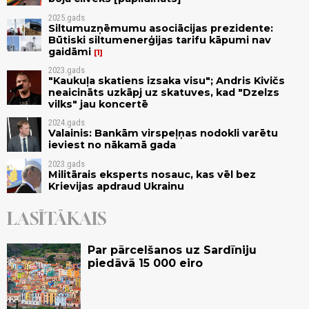
2025.gads
Siltumuzņēmumu asociācijas prezidente:
Būtiski siltumenerģijas tarifu kāpumi nav
gaidāmi
1
2023.gads
"Kaukuļa skatiens izsaka visu"; Andris Kivičs
neaicināts uzkāpj uz skatuves, kad "Dzelzs
vilks" jau koncertē
2024.gads
Valainis: Bankām virspeļņas nodokli varētu
ieviest no nākamā gada
2023.gads
Militārais eksperts nosauc, kas vēl bez
Krievijas apdraud Ukrainu
LASĪTĀKAIS
Par pārcelšanos uz Sardīniju
piedāvā 15 000 eiro