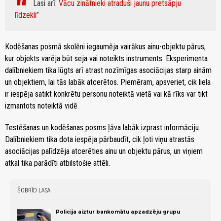
Lasi arī:
Vācu zinātnieki atraduši jaunu pretsāpju
līdzekli
Kodēšanas posmā skolēni iegaumēja vairākus ainu-objektu pārus,
kur objekts varēja būt seja vai noteikts instruments. Eksperimenta
dalībniekiem tika lūgts arī atrast nozīmīgas asociācijas starp ainām
un objektiem, lai tās labāk atcerētos. Piemēram, apsveriet, cik liela
ir iespēja satikt konkrētu personu noteiktā vietā vai kā rīks var tikt
izmantots noteiktā vidē.
Testēšanas un kodēšanas posms ļāva labāk izprast informāciju.
Dalībniekiem tika dota iespēja pārbaudīt, cik ļoti viņu atrastās
asociācijas palīdzēja atcerēties ainu un objektu pārus, un viņiem
atkal tika parādīti atbilstošie attēli.
ŠOBRĪD LASA
Policija aiztur bankomātu apzadzēju grupu