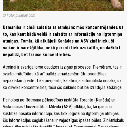
© Foto: pixabay.com
Uzmanība ir cieši saistīta ar atmiņām: mēs koncentrējamies uz
to, kas kaut kādā veidā ir saistīts ar informāciju no ilgtermiņa
atmiņas. Tomēr, kā atklājuši Kanādas un ASV zinātnieki, šī
saikne ir sarežģītāka, nekā parasti tiek uzskatīts, un dažkārt
nepalīdz, bet traucē koncentrēties.
Atmiņai ir svarīga loma daudzos izziņas procesos. Piemēram, tas ir
svarīgi mācībām, kā arī palīdz smadzenēm ātri orientēties
nepazīstamā vidē. Tika pieņemts, ka atmiņa automātiski nosaka, uz
ko cilvēks koncentrēsies, taču šīs saiknes būtība izrādījās atšķirīga.
Psihologi no Rotmana pētniecības institūta Toronto (Kanāda) un
Viskonsinas Universitātes Milvoki (ASV) atklāja, ka, lai gan acu
kustības nosaka informācija, kas tiek iegūta no ilgtermiņa atmiņas,
šīs informācijas saglabāšanai ir vajadzīgas īpašas pūles. Zinātniskais