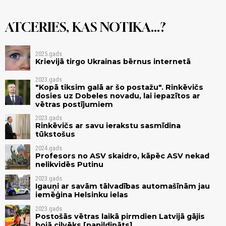
ATCERIES, KAS NOTIKA...?
2025.gads
Krievijā tirgo Ukrainas bērnus internetā
2023.gads
"Kopā tiksim galā ar šo postažu". Rinkēvičs
dosies uz Dobeles novadu, lai iepazītos ar
vētras postījumiem
2023.gads
Rinkēvičs ar savu ierakstu sasmīdina
tūkstošus
2024.gads
Profesors no ASV skaidro, kāpēc ASV nekad
nelikvidēs Putinu
2023.gads
Igauņi ar savām tālvadības automašīnām jau
iemēģina Helsinku ielas
2023.gads
Postošās vētras laikā pirmdien Latvijā gājis
bojā cilvēks [papildināts]