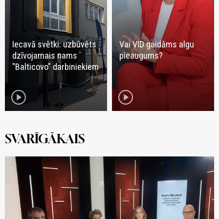
Iecavā svētki: uzbūvēts
Vai VID gaidāms algu
dzīvojamais nams
pieaugums?
"Balticovo" darbiniekiem
play_circle
play_circle
SVARĪGĀKAIS