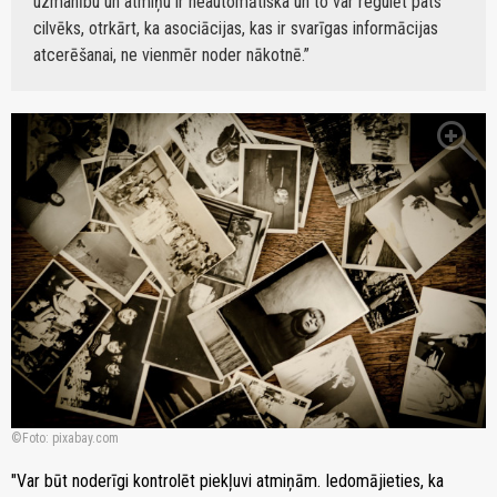
uzmanību un atmiņu ir neautomātiska un to var regulēt pats
cilvēks, otrkārt, ka asociācijas, kas ir svarīgas informācijas
atcerēšanai, ne vienmēr noder nākotnē.
zoom_in
Foto: pixabay.com
"Var būt noderīgi kontrolēt piekļuvi atmiņām. Iedomājieties, ka