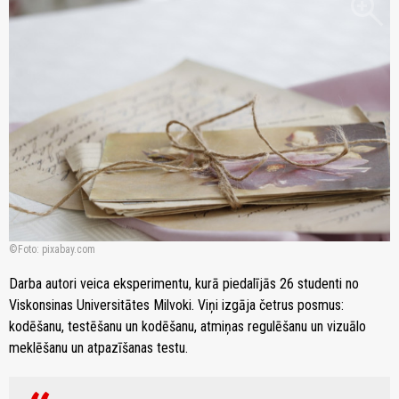
zoom_in
Foto: pixabay.com
Darba autori veica eksperimentu, kurā piedalījās 26 studenti no
Viskonsinas Universitātes Milvoki. Viņi izgāja četrus posmus:
kodēšanu, testēšanu un kodēšanu, atmiņas regulēšanu un vizuālo
meklēšanu un atpazīšanas testu.