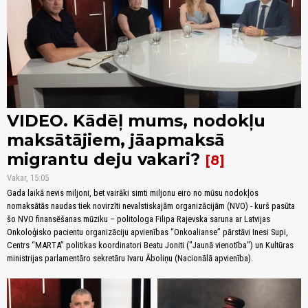
VIDEO. Kādēļ mums, nodokļu
maksātājiem, jāapmaksā
migrantu deju vakari?
8
Vakar, 15:05
Gada laikā nevis miljoni, bet vairāki simti miljonu eiro no mūsu nodokļos
nomaksātās naudas tiek novirzīti nevalstiskajām organizācijām (NVO) - kurš pasūta
šo NVO finansēšanas mūziku – politologa Filipa Rajevska saruna ar Latvijas
Onkoloģisko pacientu organizāciju apvienības “Onkoalianse” pārstāvi Inesi Supi,
Centrs “MARTA” politikas koordinatori Beatu Joniti ("Jaunā vienotība") un Kultūras
ministrijas parlamentāro sekretāru Ivaru Āboliņu (Nacionālā apvienība).