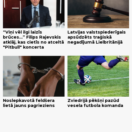
“Viņi vēl ilgi laizīs
Latvijas valstspiederīgais
brūces...” Filips Rajevskis
apsūdzēts traģiskā
atklāj, kas cietīs no atceltā
negadījumā Lielbritānijā
"Pitbull" koncerta
Noslepkavotā feldšera
Zviedrijā pēkšņi pazūd
lietā jauns pagrieziens
vesela futbola komanda