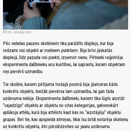
Foto: pixabay.com
Pēc nelielas pauzes skolēniem tika parādīts displejs, kur bija
redzami visi objekti ar melniem punktiem. Bija brīvi jāskatās
displejā, līdz pazuda visi punkti, izņemot vienu. Pētnieki reģistrēja
eksperimenta dalībnieku acu kustības, lai saprastu, kuram objektam
viņi pievērš uzmanību.
Tie skolēni, kuriem pētījuma trešajā posmā bija jāatceras kāds
konkrēts objekts, biežāk pievērsa tam uzmanību, lai gan tāda
uzdevuma nebija. Eksperimenta dalībnieki, kuriem tika lūgts aizstāt
“vajadzīgo” objektu ar objektu no citas kategorijas, galvenokārt
aplūkoja attēlu, kurā bija attēlots kaut kas no “aizstājēju” objektu
grupas. Bet tie, kas apspieda atmiņas, tikai īsu brīdi noturēja skatienu
uz konkrētu objektu, ātri pārslēdzoties uz jaunu uzdevumu.