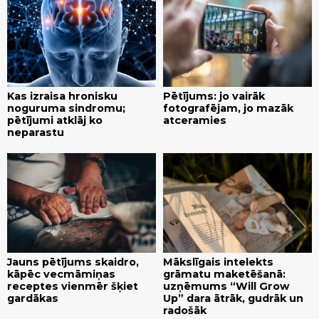
Kas izraisa hronisku
Pētījums: jo vairāk
noguruma sindromu;
fotografējam, jo mazāk
pētījumi atklāj ko
atceramies
neparastu
Jauns pētījums skaidro,
Mākslīgais intelekts
kāpēc vecmāmiņas
grāmatu maketēšanā:
receptes vienmēr šķiet
uzņēmums “Will Grow
gardākas
Up” dara ātrāk, gudrāk un
radošāk