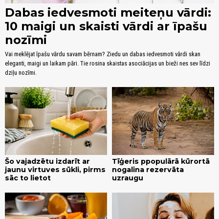
Dabas iedvesmoti meiteņu vārdi:
10 maigi un skaisti vārdi ar īpašu
nozīmi
Vai meklējat īpašu vārdu savam bērnam? Ziedu un dabas iedvesmoti vārdi skan
eleganti, maigi un laikam pāri. Tie rosina skaistas asociācijas un bieži nes sev līdzi
dziļu nozīmi.
Šo vajadzētu izdarīt ar
Tīģeris ppopulārā kūrortā
jaunu virtuves sūkli, pirms
nogalina rezervāta
sāc to lietot
uzraugu