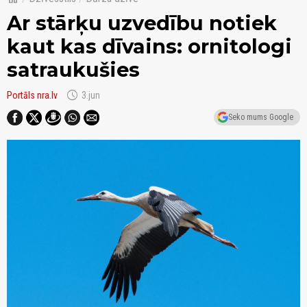
Ar stārķu uzvedību notiek
kaut kas dīvains: ornitologi
satraukušies
schedule
Portāls nra.lv
3.jun
Seko mums Google