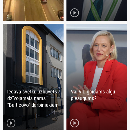
play_circle
volume_mute
Iecavā svētki: uzbūvēts
Vai VID gaidāms algu
dzīvojamais nams
pieaugums?
"Balticovo" darbiniekiem
play_circle
play_circle