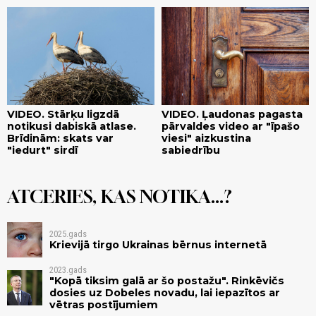
VIDEO. Stārķu ligzdā
VIDEO. Ļaudonas pagasta
notikusi dabiskā atlase.
pārvaldes video ar "īpašo
Brīdinām: skats var
viesi" aizkustina
"iedurt" sirdī
sabiedrību
ATCERIES, KAS NOTIKA...?
2025.gads
Krievijā tirgo Ukrainas bērnus internetā
2023.gads
"Kopā tiksim galā ar šo postažu". Rinkēvičs
dosies uz Dobeles novadu, lai iepazītos ar
vētras postījumiem