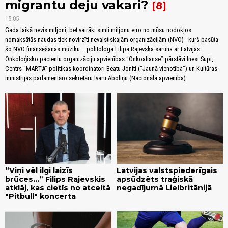
migrantu deju vakari?
8
15:05
Gada laikā nevis miljoni, bet vairāki simti miljonu eiro no mūsu nodokļos
nomaksātās naudas tiek novirzīti nevalstiskajām organizācijām (NVO) - kurš pasūta
šo NVO finansēšanas mūziku – politologa Filipa Rajevska saruna ar Latvijas
Onkoloģisko pacientu organizāciju apvienības “Onkoalianse” pārstāvi Inesi Supi,
Centrs “MARTA” politikas koordinatori Beatu Joniti ("Jaunā vienotība") un Kultūras
ministrijas parlamentāro sekretāru Ivaru Āboliņu (Nacionālā apvienība).
“Viņi vēl ilgi laizīs
Latvijas valstspiederīgais
brūces...” Filips Rajevskis
apsūdzēts traģiskā
atklāj, kas cietīs no atceltā
negadījumā Lielbritānijā
"Pitbull" koncerta