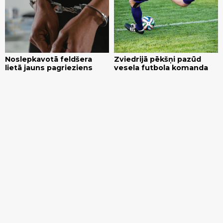
Noslepkavotā feldšera
Zviedrijā pēkšņi pazūd
lietā jauns pagrieziens
vesela futbola komanda