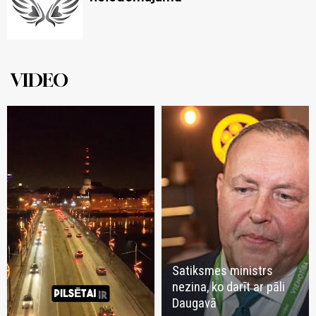
VIDEO
Satiksmes ministrs
nezina, ko darīt ar pāli
Daugavā