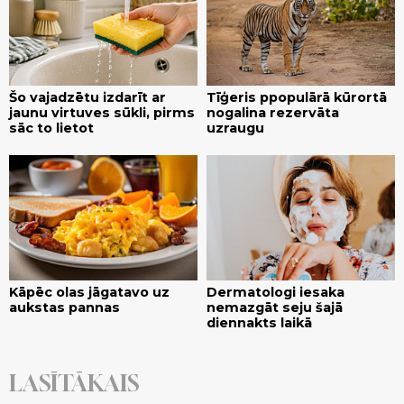
Šo vajadzētu izdarīt ar
Tīģeris ppopulārā kūrortā
jaunu virtuves sūkli, pirms
nogalina rezervāta
sāc to lietot
uzraugu
Kāpēc olas jāgatavo uz
Dermatologi iesaka
aukstas pannas
nemazgāt seju šajā
diennakts laikā
LASĪTĀKAIS