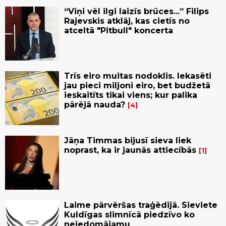
“Viņi vēl ilgi laizīs brūces...” Filips
Rajevskis atklāj, kas cietīs no
atceltā "Pitbull" koncerta
Trīs eiro muitas nodoklis. Iekasēti
jau pieci miljoni eiro, bet budžetā
ieskaitīts tikai viens; kur palika
pārējā nauda?
4
Jāņa Timmas bijusī sieva liek
noprast, ka ir jaunās attiecībās
1
Laime pārvēršas traģēdijā. Sieviete
Kuldīgas slimnīcā piedzīvo ko
neiedomājamu