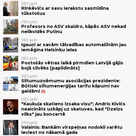
2023.gads
Rinkēvičs ar savu ierakstu sasmīdina
tūkstošus
2024.gads
Profesors no ASV skaidro, kāpēc ASV nekad
nelikvidēs Putinu
2023.gads
Igauņi ar savām tālvadības automašīnām jau
iemēģina Helsinku ielas
2023.gads
Postošās vētras laikā pirmdien Latvijā gājis
bojā cilvēks [papildināts]
2025.gads
Siltumuzņēmumu asociācijas prezidente:
Būtiski siltumenerģijas tarifu kāpumi nav
gaidāmi
1
2023.gads
"Kaukuļa skatiens izsaka visu"; Andris Kivičs
neaicināts uzkāpj uz skatuves, kad "Dzelzs
vilks" jau koncertē
2024.gads
Valainis: Bankām virspeļņas nodokli varētu
ieviest no nākamā gada