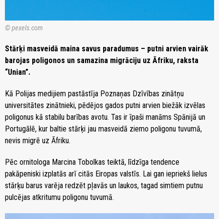
© pexels.com
Stārķi masveidā maina savus paradumus – putni arvien vairāk
barojas poligonos un samazina migrāciju uz Āfriku, raksta
“Unian”.
Kā Polijas medijiem pastāstīja Poznaņas Dzīvības zinātņu
universitātes zinātnieki, pēdējos gados putni arvien biežāk izvēlas
poligonus kā stabilu barības avotu. Tas ir īpaši manāms Spānijā un
Portugālē, kur baltie stārķi jau masveidā ziemo poligonu tuvumā,
nevis migrē uz Āfriku.
Pēc ornitologa Marcina Tobolkas teiktā, līdzīga tendence
pakāpeniski izplatās arī citās Eiropas valstīs. Lai gan iepriekš lielus
stārķu barus varēja redzēt pļavās un laukos, tagad simtiem putnu
pulcējas atkritumu poligonu tuvumā.