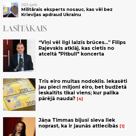
2023.gads
Militārais eksperts nosauc, kas vēl bez
Krievijas apdraud Ukrainu
LASĪTĀKAIS
“Viņi vēl ilgi laizīs brūces...” Filips
Rajevskis atklāj, kas cietīs no
atceltā "Pitbull" koncerta
Trīs eiro muitas nodoklis. Iekasēti
jau pieci miljoni eiro, bet budžetā
ieskaitīts tikai viens; kur palika
pārējā nauda?
4
Jāņa Timmas bijusī sieva liek
noprast, ka ir jaunās attiecībās
1