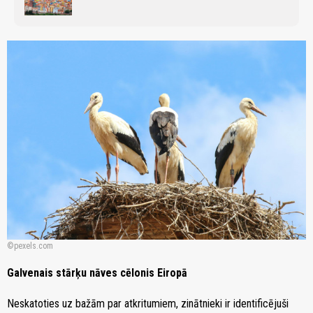
pexels.com
Galvenais stārķu nāves cēlonis Eiropā
Neskatoties uz bažām par atkritumiem, zinātnieki ir identificējuši