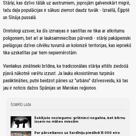
Stārķi, kas dzīvo tālāk uz austrumiem, joprojām galvenokārt migrē,
taču daļa populācijas ir sākusi ziemot daudz tuvāk - Izraēlā, Ēģiptē
un Sīnāja pussalā.
Ornitologi uzsver, ka šīs izmaiņas ir saistītas ne tikai ar atkritumu
poligoniem, bet arī ar lauksaimniecības pārveidi - stārķi pakāpeniski
pielāgojas dzīvei cilvēku tuvumā un kolonizē teritorijas, kas iepriekš
tika uzskatītas par tiem nepiemērotām.
Vienlaikus zinātnieki brīdina, ka tradicionālais stārķa attēls ziedošā
pļavā nākotnē varētu izzust. Ja lauku ekosistēmas turpinās
pasliktināties, putni beidzot pāries uz "urbāno" dzīvesveidu, kā tas
jau ir noticis dažos Spānijas un Marokas reģionos.
ŠOBRĪD LASA
Šokējošs noziegums: grūtnieci nogalina, bet bērnu
izņem no mātes miesām
Par pārcelšanos uz Sardīniju piedāvā 15 000 eiro