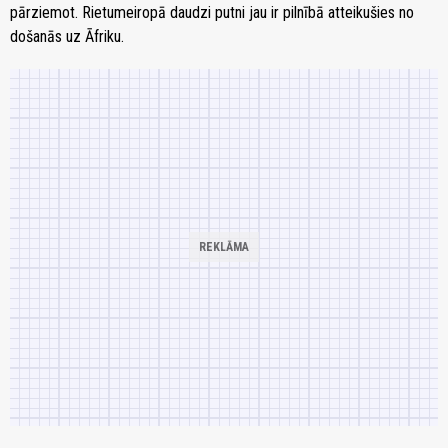
pārziemot. Rietumeiropā daudzi putni jau ir pilnībā atteikušies no
došanās uz Āfriku.