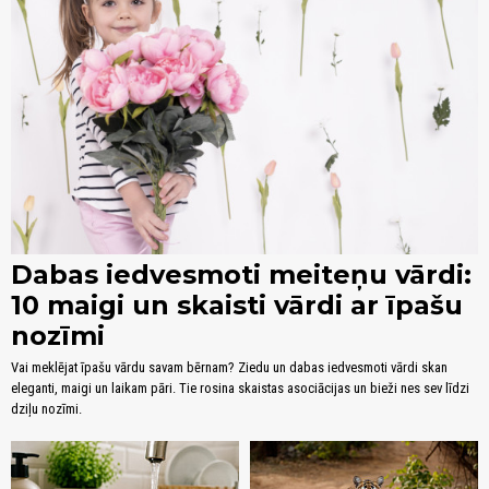
Dabas iedvesmoti meiteņu vārdi:
10 maigi un skaisti vārdi ar īpašu
nozīmi
Vai meklējat īpašu vārdu savam bērnam? Ziedu un dabas iedvesmoti vārdi skan
eleganti, maigi un laikam pāri. Tie rosina skaistas asociācijas un bieži nes sev līdzi
dziļu nozīmi.