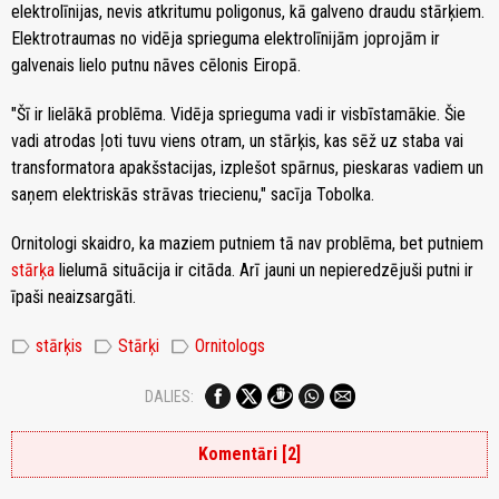
elektrolīnijas, nevis atkritumu poligonus, kā galveno draudu stārķiem.
Elektrotraumas no vidēja sprieguma elektrolīnijām joprojām ir
galvenais lielo putnu nāves cēlonis Eiropā.
"Šī ir lielākā problēma. Vidēja sprieguma vadi ir visbīstamākie. Šie
vadi atrodas ļoti tuvu viens otram, un stārķis, kas sēž uz staba vai
transformatora apakšstacijas, izplešot spārnus, pieskaras vadiem un
saņem elektriskās strāvas triecienu," sacīja Tobolka.
Ornitologi skaidro, ka maziem putniem tā nav problēma, bet putniem
stārķa
lielumā situācija ir citāda. Arī jauni un nepieredzējuši putni ir
īpaši neaizsargāti.
label
label
label
stārķis
Stārķi
Ornitologs
DALIES:
Komentāri [2]