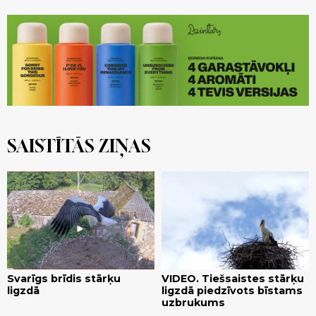
SAISTĪTĀS ZIŅAS
Svarīgs brīdis stārķu
VIDEO. Tiešsaistes stārķu
ligzdā
ligzdā piedzīvots bīstams
uzbrukums