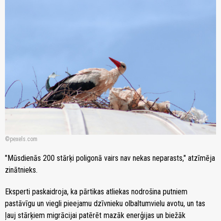
pexels.com
"Mūsdienās 200 stārķi poligonā vairs nav nekas neparasts," atzīmēja
zinātnieks.
Eksperti paskaidroja, ka pārtikas atliekas nodrošina putniem
pastāvīgu un viegli pieejamu dzīvnieku olbaltumvielu avotu, un tas
ļauj stārķiem migrācijai patērēt mazāk enerģijas un biežāk