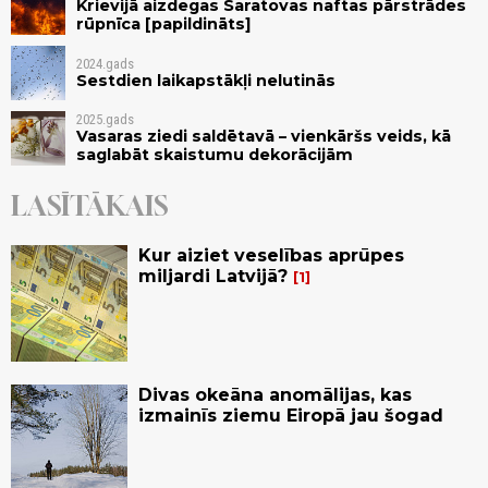
Krievijā aizdegas Saratovas naftas pārstrādes
rūpnīca [papildināts]
2024.gads
Sestdien laikapstākļi nelutinās
2025.gads
Vasaras ziedi saldētavā – vienkāršs veids, kā
saglabāt skaistumu dekorācijām
LASĪTĀKAIS
Kur aiziet veselības aprūpes
miljardi Latvijā?
1
Divas okeāna anomālijas, kas
izmainīs ziemu Eiropā jau šogad