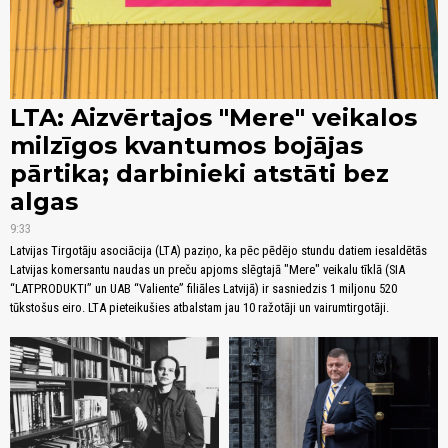
LTA: Aizvērtajos "Mere" veikalos
milzīgos kvantumos bojājas
pārtika; darbinieki atstāti bez
algas
9:33
Latvijas Tirgotāju asociācija (LTA) paziņo, ka pēc pēdējo stundu datiem iesaldētās
Latvijas komersantu naudas un preču apjoms slēgtajā "Mere" veikalu tīklā (SIA
“LATPRODUKTI” un UAB “Valiente” filiāles Latvijā) ir sasniedzis 1 miljonu 520
tūkstošus eiro. LTA pieteikušies atbalstam jau 10 ražotāji un vairumtirgotāji.