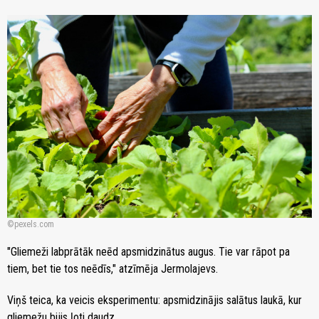
pexels.com
"Gliemeži labprātāk neēd apsmidzinātus augus. Tie var rāpot pa
tiem, bet tie tos neēdīs," atzīmēja Jermolajevs.
Viņš teica, ka veicis eksperimentu: apsmidzinājis salātus laukā, kur
gliemežu bijis ļoti daudz.