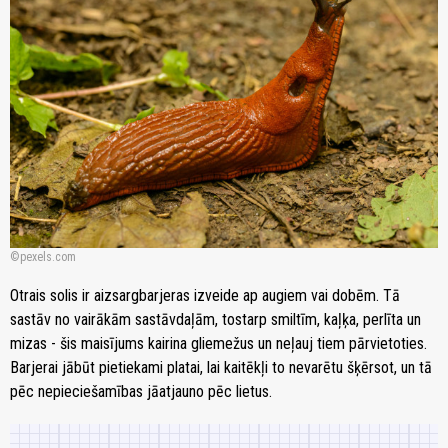
pexels.com
Otrais solis ir aizsargbarjeras izveide ap augiem vai dobēm. Tā
sastāv no vairākām sastāvdaļām, tostarp smiltīm, kaļķa, perlīta un
mizas - šis maisījums kairina gliemežus un neļauj tiem pārvietoties.
Barjerai jābūt pietiekami platai, lai kaitēkļi to nevarētu šķērsot, un tā
pēc nepieciešamības jāatjauno pēc lietus.