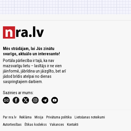
Mēs strādājam, lai Jūs zinātu
svarīgo, aktuālo un interesanto!
Portāla pārliecība ir tajā, ka nav
mazsvarīgu lietu – lasītājs ir ne vien
jāinformē, jābrīdina un jāizglīto, bet arī
jādod brīdis atelpai no dienas
saspringtajiem darbiem.
Sazinies ar mums:
Par nra.lv
Reklāma
Misija
Privātuma politika
Lietošanas noteikumi
Autortiesības
Ētikas kodekss
Vakances
Kontakti