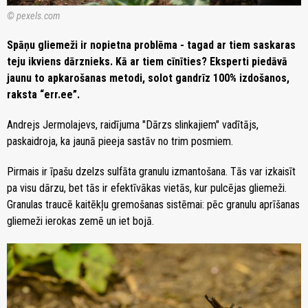
© pexels.com
Spāņu gliemeži ir nopietna problēma - tagad ar tiem saskaras
teju ikviens dārznieks. Kā ar tiem cīnīties? Eksperti piedāvā
jaunu to apkarošanas metodi, solot gandrīz 100% izdošanos,
raksta “err.ee”.
Andrejs Jermolajevs, raidījuma "Dārzs slinkajiem" vadītājs,
paskaidroja, ka jaunā pieeja sastāv no trim posmiem.
Pirmais ir īpašu dzelzs sulfāta granulu izmantošana. Tās var izkaisīt
pa visu dārzu, bet tās ir efektīvākas vietās, kur pulcējas gliemeži.
Granulas traucē kaitēkļu gremošanas sistēmai: pēc granulu aprīšanas
gliemeži ierokas zemē un iet bojā.