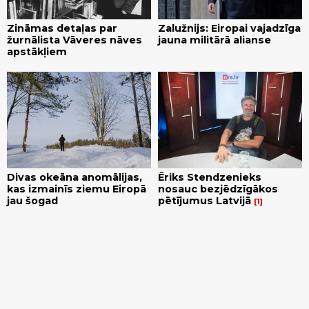
Zināmas detaļas par
Zalužnijs: Eiropai vajadzīga
žurnālista Vāveres nāves
jauna militārā alianse
apstākļiem
Divas okeāna anomālijas,
Ēriks Stendzenieks
kas izmainīs ziemu Eiropā
nosauc bezjēdzīgākos
jau šogad
pētījumus Latvijā
1