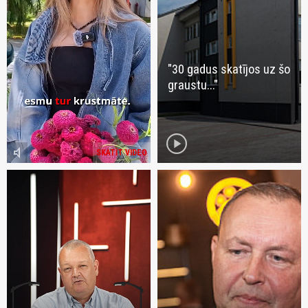
"30 gadus skatījos uz šo
graustu..."
play_circle
volume_mute
SKATĪT VIDEO