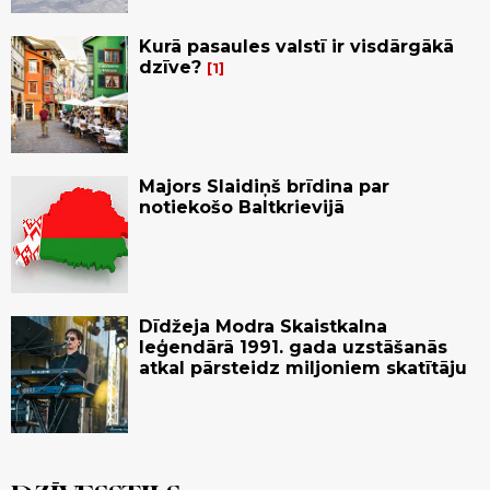
Kurā pasaules valstī ir visdārgākā
dzīve?
1
Majors Slaidiņš brīdina par
notiekošo Baltkrievijā
Dīdžeja Modra Skaistkalna
leģendārā 1991. gada uzstāšanās
atkal pārsteidz miljoniem skatītāju