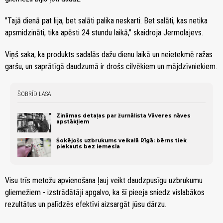
"Tajā dienā pat lija, bet salāti palika neskarti. Bet salāti, kas netika
apsmidzināti, tika apēsti 24 stundu laikā," skaidroja Jermolajevs.
Viņš saka, ka produkts sadalās dažu dienu laikā un neietekmē ražas
garšu, un saprātīgā daudzumā ir drošs cilvēkiem un mājdzīvniekiem.
ŠOBRĪD LASA
Zināmas detaļas par žurnālista Vāveres nāves
apstākļiem
Šokējošs uzbrukums veikalā Rīgā: bērns tiek
piekauts bez iemesla
Visu trīs metožu apvienošana ļauj veikt daudzpusīgu uzbrukumu
gliemežiem - izstrādātāji apgalvo, ka šī pieeja sniedz vislabākos
rezultātus un palīdzēs efektīvi aizsargāt jūsu dārzu.