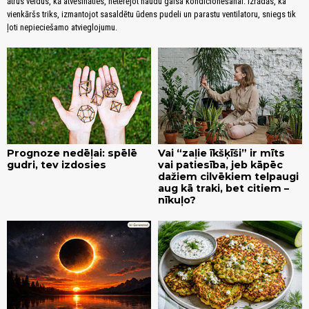
ātrus veidus, kā atvēsināties, netērējot naudu gaisa kondicionēšanai. Izrādās, ka
vienkāršs triks, izmantojot sasaldētu ūdens pudeli un parastu ventilatoru, sniegs tik
ļoti nepieciešamo atvieglojumu.
Prognoze nedēļai: spēlē
Vai “zaļie īkšķīši” ir mīts
gudri, tev izdosies
vai patiesība, jeb kāpēc
dažiem cilvēkiem telpaugi
aug kā traki, bet citiem –
nīkuļo?