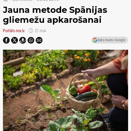
Jauna metode Spānijas
gliemežu apkarošanai
schedule
Portāls nra.lv
21.mai
Seko mums Google