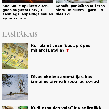
Kad Saule apklust: 2026.
Kabaču pankūkas ar fetas
gada augustā Latviju
sieru un dillēm – gardi un
sasniegs iespaidīgs saules
diētiski
aptumsums
LASĪTĀKAIS
Kur aiziet veselības aprūpes
miljardi Latvijā?
1
Divas okeāna anomālijas, kas
izmainīs ziemu Eiropā jau šogad
Kurā pasaules valstī ir visdārgākā