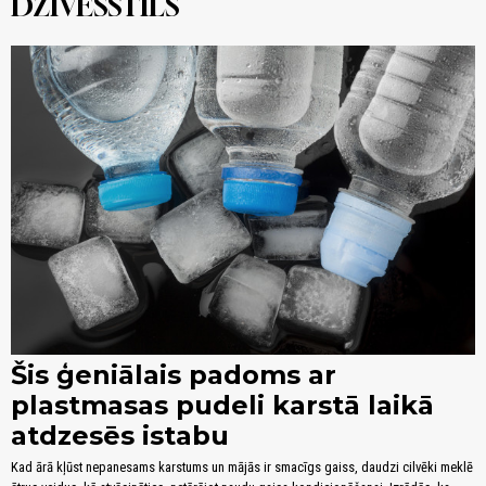
DZĪVESSTILS
Šis ģeniālais padoms ar
plastmasas pudeli karstā laikā
atdzesēs istabu
Kad ārā kļūst nepanesams karstums un mājās ir smacīgs gaiss, daudzi cilvēki meklē