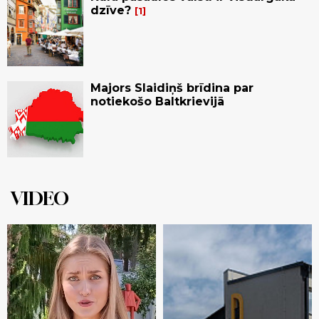
dzīve?
1
Majors Slaidiņš brīdina par
notiekošo Baltkrievijā
VIDEO