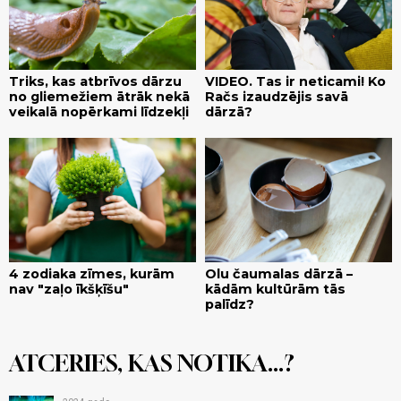
Triks, kas atbrīvos dārzu
VIDEO. Tas ir neticami! Ko
no gliemežiem ātrāk nekā
Račs izaudzējis savā
veikalā nopērkami līdzekļi
dārzā?
4 zodiaka zīmes, kurām
Olu čaumalas dārzā –
nav "zaļo īkšķīšu"
kādām kultūrām tās
palīdz?
ATCERIES, KAS NOTIKA...?