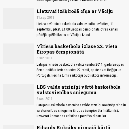
Lietuvai izšķirošā cīņa ar Vāciju
11.sep 2011
Lietuvas vīriešu basketbola valstsvienība svētdien, 11.
septembrī, plkst. 21:00 Eiropas čempionāta otrās kārtas
pēdējā spēlē tiksies ar Vācijas izlasi.
Vīriešu basketbola izlase 22. vieta
Eiropas čempionātā
6.sep 2011
Latvijas vīriešu basketbola valstsvienība 2011. gada Eiropas
čempionātā ir ierindojusies 22. vietā, apsteidzot Beļģiju un
Portugāli, liecina turnīra rīkotāju publiskotā informācija.
LBS valde atzinīgi vērtē basketbola
valstsvienības sniegumu
6.sep 2011
Latvijas Basketbola savienības valde atzinīgi novērtēja vīriešu
valstsvienības sniegumu Eiropas čempionāta finālturnīrā,
uzsverot komandas attīstības pozitīvo dinamiku.
Rihards Kuksiks pirmajā kārtā