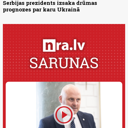
Serbijas prezidents izsaka drūmas
prognozes par karu Ukrainā
play_circle