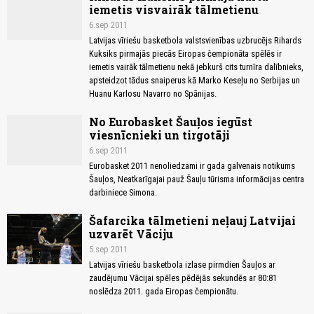
iemetis visvairāk tālmetienu
6.sep 2011
Latvijas vīriešu basketbola valstsvienības uzbrucējs Rihards
Kuksiks pirmajās piecās Eiropas čempionāta spēlēs ir
iemetis vairāk tālmetienu nekā jebkurš cits turnīra dalībnieks,
apsteidzot tādus snaiperus kā Marko Keseļu no Serbijas un
Huanu Karlosu Navarro no Spānijas.
No Eurobasket Šauļos iegūst
viesnīcnieki un tirgotāji
6.sep 2011
Eurobasket 2011 nenoliedzami ir gada galvenais notikums
Šauļos, Neatkarīgajai pauž Šauļu tūrisma informācijas centra
darbiniece Simona.
Šafarcika tālmetieni neļauj Latvijai
uzvarēt Vāciju
5.sep 2011
Latvijas vīriešu basketbola izlase pirmdien Šauļos ar
zaudējumu Vācijai spēles pēdējās sekundēs ar 80:81
noslēdza 2011. gada Eiropas čempionātu.