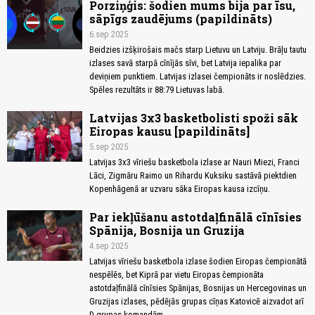
Porziņģis: šodien mums bija par īsu,
sāpīgs zaudējums (papildināts)
6.sep 2025
Beidzies izšķirošais mačs starp Lietuvu un Latviju. Brāļu tautu
izlases savā starpā cīnījās sīvi, bet Latvija iepalika par
deviņiem punktiem. Latvijas izlasei čempionāts ir noslēdzies.
Spēles rezultāts ir 88:79 Lietuvas labā.
Latvijas 3x3 basketbolisti spoži sāk
Eiropas kausu [papildināts]
5.sep 2025
Latvijas 3x3 vīriešu basketbola izlase ar Nauri Miezi, Franci
Lāci, Zigmāru Raimo un Rihardu Kuksiku sastāvā piektdien
Kopenhāgenā ar uzvaru sāka Eiropas kausa izcīņu.
Par iekļūšanu astotdaļfinālā cīnīsies
Spānija, Bosnija un Gruzija
4.sep 2025
Latvijas vīriešu basketbola izlase šodien Eiropas čempionātā
nespēlēs, bet Kiprā par vietu Eiropas čempionāta
astotdaļfinālā cīnīsies Spānijas, Bosnijas un Hercegovinas un
Gruzijas izlases, pēdējās grupas cīņas Katovicē aizvadot arī
D grupas komandām.