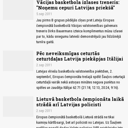
Vācijas basketbola izlases treneris:
"Noņemu cepuri Latvijas priekšā"
5.sep 2011
Jau pirms B grupas pēdējās cīņas pret Latviju Eiropas
čempionātā basketbolā Vācijas valstsvienības galvenais
treneris Dirks Bauermans izteica komplimentus mūsu izlasei
par to, kādu sniegumu latvieši demonstrējuši jau līdzšinējā
turnīra gaitā.
Pēc neveiksmīgas ceturtās
ceturtdaļas Latvija piekāpjas Itālijai
2.sep 2011
Latvijas vīriešu basketbola valstsvienība piektdien, 2.
septembrī, Eiropas čempionāta trešajā spēlē Šauļos ceturtajā
ceturtdaļā vairāk nekā astoņas minūtes neguva punktus no
spēles un zaudēja Itālijai 62:71 (21:18, 12:13, 20:24, 9:16).
Lietuvā basketbola čempionāta laikā
strādā arī Latvijas policisti
2.sep 2011
Eiropas čempionātā basketbolā Lietuvā strādā ne tikai
kaimiņu kārtībsargi, bet arī policisti no Latvijas. Uz Šauļiem
nedēļas nogalē dodas Valsts policijas (VP) priekšnieks Ints