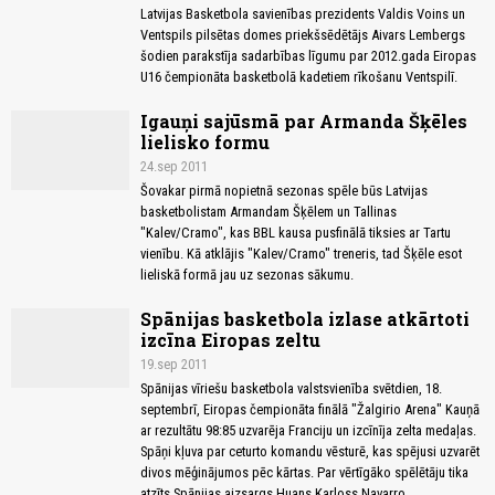
Latvijas Basketbola savienības prezidents Valdis Voins un
Ventspils pilsētas domes priekšsēdētājs Aivars Lembergs
šodien parakstīja sadarbības līgumu par 2012.gada Eiropas
U16 čempionāta basketbolā kadetiem rīkošanu Ventspilī.
Igauņi sajūsmā par Armanda Šķēles
lielisko formu
24.sep 2011
Šovakar pirmā nopietnā sezonas spēle būs Latvijas
basketbolistam Armandam Šķēlem un Tallinas
"Kalev/Cramo", kas BBL kausa pusfinālā tiksies ar Tartu
vienību. Kā atklājis "Kalev/Cramo" treneris, tad Šķēle esot
lieliskā formā jau uz sezonas sākumu.
Spānijas basketbola izlase atkārtoti
izcīna Eiropas zeltu
19.sep 2011
Spānijas vīriešu basketbola valstsvienība svētdien, 18.
septembrī, Eiropas čempionāta finālā "Žalgirio Arena" Kauņā
ar rezultātu 98:85 uzvarēja Franciju un izcīnīja zelta medaļas.
Spāņi kļuva par ceturto komandu vēsturē, kas spējusi uzvarēt
divos mēģinājumos pēc kārtas. Par vērtīgāko spēlētāju tika
atzīts Spānijas aizsargs Huans Karloss Navarro.