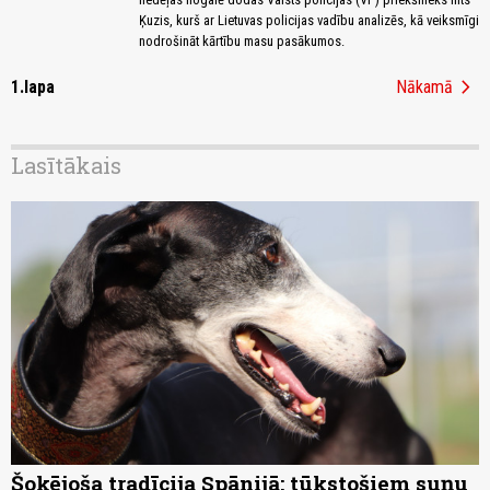
Ķuzis, kurš ar Lietuvas policijas vadību analizēs, kā veiksmīgi
nodrošināt kārtību masu pasākumos.
chevron_right
1.lapa
Nākamā
Lasītākais
Šokējoša tradīcija Spānijā: tūkstošiem suņu