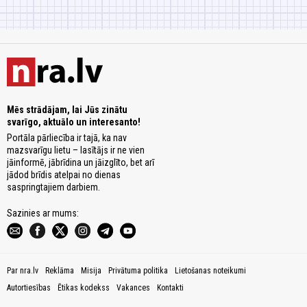
Mēs strādājam, lai Jūs zinātu
svarīgo, aktuālo un interesanto!
Portāla pārliecība ir tajā, ka nav
mazsvarīgu lietu – lasītājs ir ne vien
jāinformē, jābrīdina un jāizglīto, bet arī
jādod brīdis atelpai no dienas
saspringtajiem darbiem.
Sazinies ar mums:
Par nra.lv
Reklāma
Misija
Privātuma politika
Lietošanas noteikumi
Autortiesības
Ētikas kodekss
Vakances
Kontakti