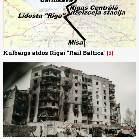
Kulbergs atdos Rīgai "Rail Baltica"
2