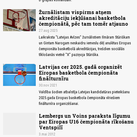
Žurnālistam vispirms atņem
akreditāciju iekļūšanai basketbola
čempionātā, pēc tam tomēr atjauno
27.aug 2025
Laikraksta "Latvijas Avīzes" žurnālistiem Ilmāram Stūriškam
un Gintam Narogam neskaidru iemeslu dēļ anulētas Eiropas
čempionāta basketbolā akreditācijas, trešdien sociālās
tīklošanās vietnē "X" paziņoja Stūriška.
Latvijas cer 2025. gadā organizēt
Eiropas basketbola čempionāta
finālturnīru
30.nov 2021
Valdība šodien atbalstīja Latvijas kandidatūras pieteikšanu
2025.gada Eiropas basketbola čempionāta vīriešiem
finālturnīra organizēšanai.
Lembergs un Voins paraksta līgumu
par Eiropas U16 čempionāta rīkošanu
Ventspilī
3.mai 2012