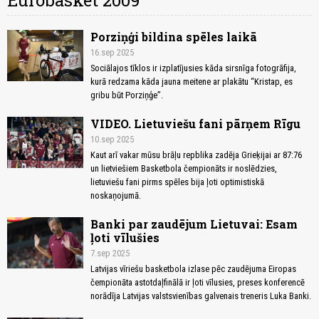
Eurobasket 2009
Porziņģi bildina spēles laikā
16.sep 2025
Sociālajos tīklos ir izplatījusies kāda sirsnīga fotogrāfija,
kurā redzama kāda jauna meitene ar plakātu “Kristap, es
gribu būt Porziņģe”.
VIDEO. Lietuviešu fani pārņem Rīgu
10.sep 2025
Kaut arī vakar mūsu brāļu repblika zadēja Grieķijai ar 87:76
un lietviešiem Basketbola čempionāts ir noslēdzies,
lietuviešu fani pirms spēles bija ļoti optimistiskā
noskaņojumā.
Banki par zaudējum Lietuvai: Esam
ļoti vīlušies
7.sep 2025
Latvijas vīriešu basketbola izlase pēc zaudējuma Eiropas
čempionāta astotdaļfinālā ir ļoti vīlusies, preses konferencē
norādīja Latvijas valstsvienības galvenais treneris Luka Banki.