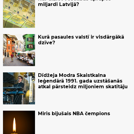
miljardi Latvijā?
Kurā pasaules valstī ir visdārgākā
dzīve?
Dīdžeja Modra Skaistkalna
leģendārā 1991. gada uzstāšanās
atkal pārsteidz miljoniem skatītāju
Miris bijušais NBA čempions