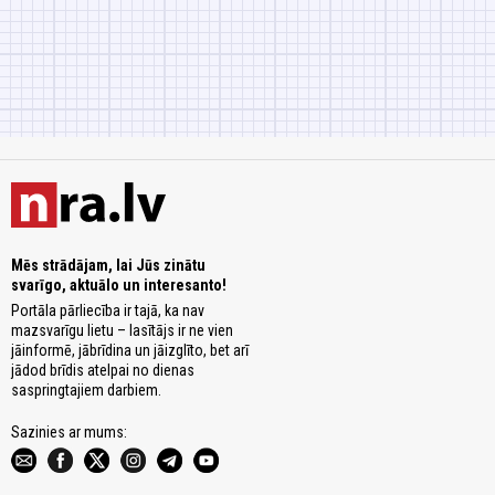
Mēs strādājam, lai Jūs zinātu
svarīgo, aktuālo un interesanto!
Portāla pārliecība ir tajā, ka nav
mazsvarīgu lietu – lasītājs ir ne vien
jāinformē, jābrīdina un jāizglīto, bet arī
jādod brīdis atelpai no dienas
saspringtajiem darbiem.
Sazinies ar mums: