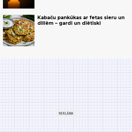
Kabaču pankūkas ar fetas sieru un
dillēm – gardi un diētiski