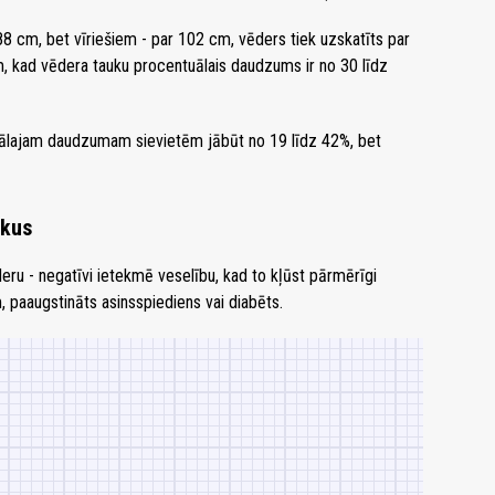
88 cm, bet vīriešiem - par 102 cm, vēders tiek uzskatīts par
m, kad vēdera tauku procentuālais daudzums ir no 30 līdz
ālajam daudzumam sievietēm jābūt no 19 līdz 42%, bet
ukus
deru - negatīvi ietekmē veselību, kad to kļūst pārmērīgi
 paaugstināts asinsspiediens vai diabēts.