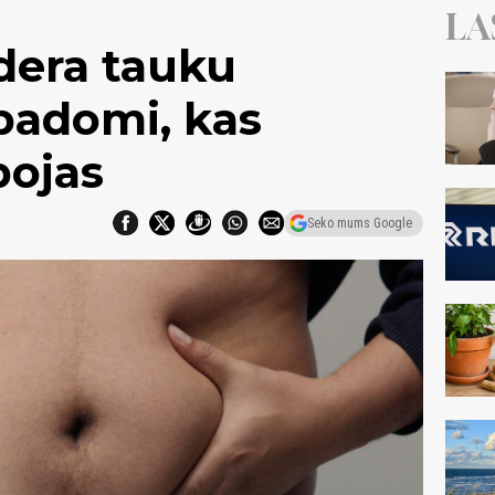
LA
ēdera tauku
padomi, kas
bojas
Seko mums Google