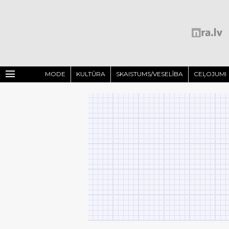
menu
MODE
KULTŪRA
SKAISTUMS/VESELĪBA
CEĻOJUMI