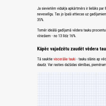
Ja sievietēm vidukļa apkārtmērs ir lielāks par 
neveselīgu. Tas jo īpaši attiecas uz gadījumie
35%.
Tomēr ideālā gadījumā vēdera tauku procentu
vīriešiem - no 13 līdz 16%.
Kāpēc vajadzētu zaudēt vēdera ta
Tā sauktie
viscerālie tauki
- tauku slānis ap vē
daudz. Var rasties dažādas slimības, piemēram,