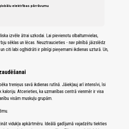
globālu elektrības pārrāvumu
eliska izvēle ātrai uzkodai. Lai pievienotu olbaltumvielas,
irbju sēklas un lēcas. Neuztraucieties - nav pilnībā jāizslēdz
un citi labi ogļhidrāti ir pilnīgi pieņemami ikdienas uzturā. Un,
 zaudēšanai
ēka treniņus savā ikdienas rutīnā. Jāiekļauj arī intensīvi, īsi
k kaloriju. Atcerieties, ka uzmanības centrā vienmēr ir visa
zmanību visām muskuļu grupām.
lēmu.
ināt vidukļa apkārtmēru. Ideālā gadījumā vajadzētu tiekties