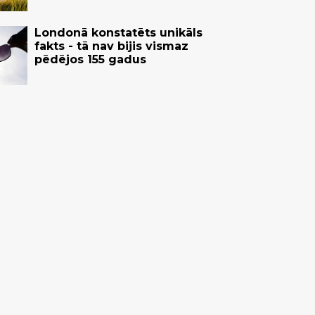
Londonā konstatēts unikāls
fakts - tā nav bijis vismaz
pēdējos 155 gadus