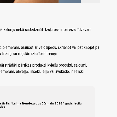
āk kaloriju nekā sadedzināt. Izšķirošs ir pareizs līdzsvars
gt, piemēram, braucot ar velosipēdu, skrienot vai pat kāpjot pa
treniņi un regulāri izturības treniņi.
ārstrādāti pārtikas produkti, kviešu produkti, saldumi,
iemēram, olīveļļā, linsēklu eļļā vai avokado, ir lieliski
estivāls “Laima Rendezvous Jūrmala 2026” guvis izcilu
klos