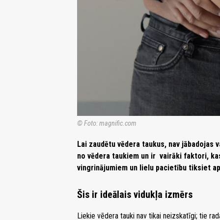
© Foto: magnific.com
Lai zaudētu vēdera taukus, nav jābadojas vai
no vēdera taukiem un ir vairāki faktori, 
vingrinājumiem un lielu pacietību tiksiet a
Šis ir ideālais vidukļa izmērs
Liekie vēdera tauki nav tikai neizskatīgi; tie rad