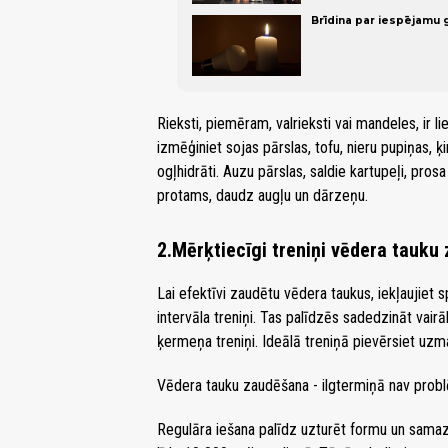
Brīdina par iespējamu 
Rieksti, piemēram, valrieksti vai mandeles, ir li
izmēģiniet sojas pārslas, tofu, nieru pupiņas, ķ
ogļhidrāti. Auzu pārslas, saldie kartupeļi, prosa 
protams, daudz augļu un dārzeņu.
2.Mērķtiecīgi treniņi vēdera tauku
Lai efektīvi zaudētu vēdera taukus, iekļaujiet sp
intervāla treniņi. Tas palīdzēs sadedzināt vairā
ķermeņa treniņi. Ideālā treniņā pievērsiet u
Vēdera tauku zaudēšana - ilgtermiņā nav prob
Regulāra iešana palīdz uzturēt formu un samaz