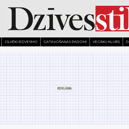
CILVĒKI IEDVESMO
GATAVOŠANAS PADOMI
VECĀKU KLUBS
D