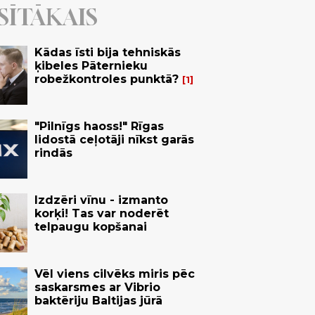
SĪTĀKAIS
Kādas īsti bija tehniskās
ķibeles Pāternieku
robežkontroles punktā?
1
"Pilnīgs haoss!" Rīgas
lidostā ceļotāji nīkst garās
rindās
Izdzēri vīnu - izmanto
korķi! Tas var noderēt
telpaugu kopšanai
Vēl viens cilvēks miris pēc
saskarsmes ar Vibrio
baktēriju Baltijas jūrā