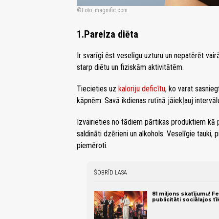
Foto: magnific.com
1.Pareiza diēta
Ir svarīgi ēst veselīgu uzturu un nepatērēt vair
starp diētu un fiziskām aktivitātēm.
Tiecieties uz
kaloriju deficītu
, ko varat sasnie
kāpnēm. Savā ikdienas rutīnā jāiekļauj intervālu 
Izvairieties no tādiem pārtikas produktiem kā p
saldināti dzērieni un alkohols. Veselīgie tauki, p
piemēroti.
ŠOBRĪD LASA
81 miljons skatījumu! F
publicitāti sociālajos tī