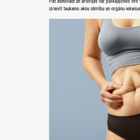
Pat asinsvadi un artērijas var pārkaļķoties vir
izraisīt taukaino aknu slimību un orgānu iekais