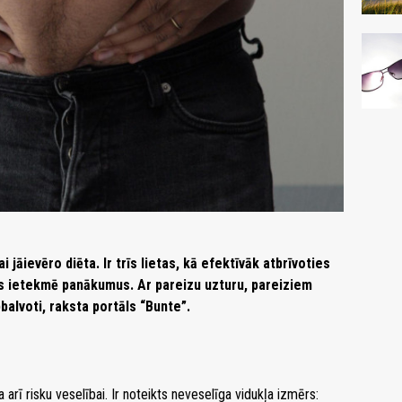
 jāievēro diēta. Ir trīs lietas, kā efektīvāk atbrīvoties
kas ietekmē panākumus. Ar pareizu uzturu, pareiziem
pbalvoti, raksta portāls “Bunte”.
a arī risku veselībai. Ir noteikts neveselīga vidukļa izmērs: