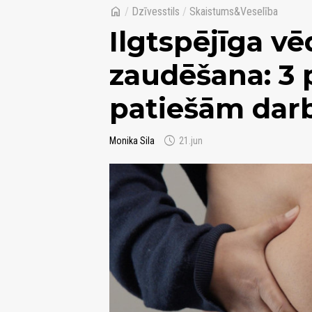
home
/
Dzīvesstils
/
Skaistums&Veselība
Ilgtspējīga v
zaudēšana: 3 
patiešām dar
schedule
Monika Sila
21.jun