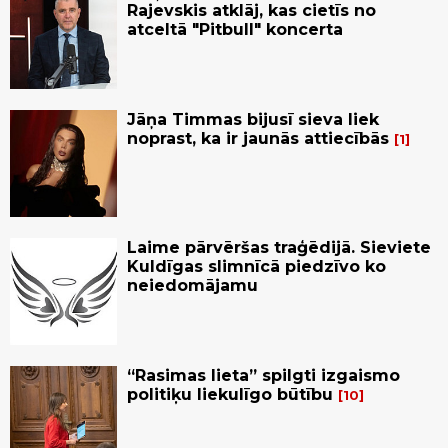
Rajevskis atklāj, kas cietīs no
atceltā "Pitbull" koncerta
Jāņa Timmas bijusī sieva liek
noprast, ka ir jaunās attiecībās
1
Laime pārvēršas traģēdijā. Sieviete
Kuldīgas slimnīcā piedzīvo ko
neiedomājamu
“Rasimas lieta” spilgti izgaismo
politiķu liekulīgo būtību
10