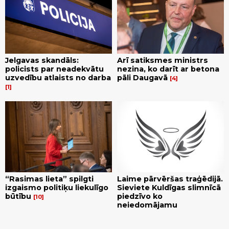
Jelgavas skandāls:
Arī satiksmes ministrs
policists par neadekvātu
nezina, ko darīt ar betona
uzvedību atlaists no darba
pāli Daugavā
4
1
“Rasimas lieta” spilgti
Laime pārvēršas traģēdijā.
izgaismo politiķu liekulīgo
Sieviete Kuldīgas slimnīcā
būtību
piedzīvo ko
10
neiedomājamu