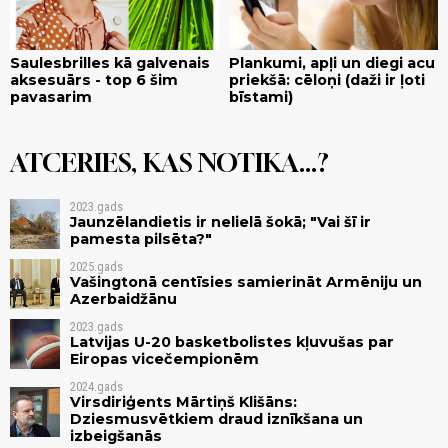
Saulesbrilles kā galvenais
Plankumi, apļi un diegi acu
aksesuārs - top 6 šim
priekšā: cēloņi (daži ir ļoti
pavasarim
bīstami)
ATCERIES, KAS NOTIKA...?
2023.gads
Jaunzēlandietis ir nelielā šokā; "Vai šī ir
pamesta pilsēta?"
2025.gads
Vašingtonā centīsies samierināt Armēniju un
Azerbaidžānu
2023.gads
Latvijas U-20 basketbolistes kļuvušas par
Eiropas vicečempionēm
2024.gads
Virsdiriģents Mārtiņš Klišāns:
Dziesmusvētkiem draud iznīkšana un
izbeigšanās