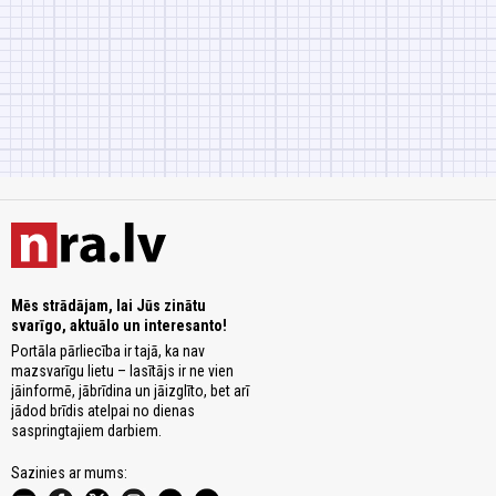
Mēs strādājam, lai Jūs zinātu
svarīgo, aktuālo un interesanto!
Portāla pārliecība ir tajā, ka nav
mazsvarīgu lietu – lasītājs ir ne vien
jāinformē, jābrīdina un jāizglīto, bet arī
jādod brīdis atelpai no dienas
saspringtajiem darbiem.
Sazinies ar mums: