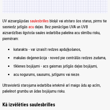
UV aizsargājošas
saulesbrilles
bloķē vai atstaro šos starus, pirms tie
sasniedz jutīgās
acu
daļas. Bez pienācīgas UVA un UVB
aizsardzības ilgstoša saules iedarbība palielina acu slimību risku,
piemēram:
katarakta - var izraisīt redzes apduļķošanos,
makulas deģenerācija - noved pie centrālās redzes zuduma,
tīklenes bojājumi - acs gaismas jutīgās daļas bojājumi,
acu nogurums, sausums, jutīgums vai nieze.
Ultravioletā starojuma iedarbība ietekmē arī maigo ādu ap acīm,
palielinot grumbu un ādas bojājumu risku.
Kā izvēlēties saulesbrilles