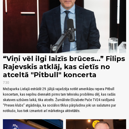
“Viņi vēl ilgi laizīs brūces...” Filips
Rajevskis atklāj, kas cietīs no
atceltā "Pitbull" koncerta
7:30
Mežaparka Lielajā estrādē 29. jūlijā vajadzēja notikt amerikāņu repera Pitbull
koncertam, kas nepilnu diennakti pirms tam tehnisku problēmu dēļ, kas radās
skatuves uzbūves laikā, tika atcelts. Žurnāliste Elizabete Puče TV24 raidījumā
“Preses klubs” atgādināja, ka sociālos tīklus pārpludina joki un sašutums par
notikušo, kas tiek izmantoti arī mārketinga aktivitātēs.