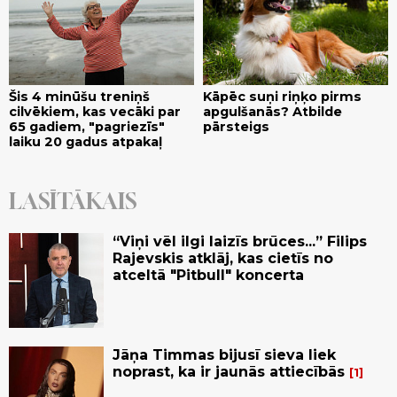
Šis 4 minūšu treniņš
Kāpēc suņi riņķo pirms
cilvēkiem, kas vecāki par
apgulšanās? Atbilde
65 gadiem, "pagriezīs"
pārsteigs
laiku 20 gadus atpakaļ
LASĪTĀKAIS
“Viņi vēl ilgi laizīs brūces...” Filips
Rajevskis atklāj, kas cietīs no
atceltā "Pitbull" koncerta
Jāņa Timmas bijusī sieva liek
noprast, ka ir jaunās attiecībās
1