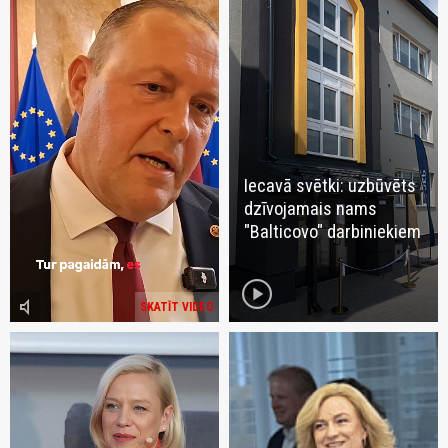
Iecavā svētki: uzbūvēts
dzīvojamais nams
"Balticovo" darbiniekiem
play_circle
volume_mute
SKATĪT VIDEO