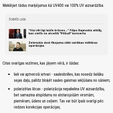
Meklējiet tādus marķējumus kā UV400 vai 100% UV aizsardzība.
ŠOBRĪD LASA
“Viņi vēl ilgi laizīs brūces...” Filips Rajevskis atklāj,
kas cietīs no atceltā "Pitbull" koncerta
Zelenskis dod rīkojumu sākt vairākas militāras
operācijas
Citas svarīgas iezīmes, kas jāņem vērā, ir šādas:
lieli vai aptveroši ietvari - saulesbrilles, kas nosedz lielāku
sejas daļu, palīdz bloķēt saules gaismas iekļūšanu no sāniem;
polarizētas lēcas - polarizācija nepalielina UV aizsardzību,
bet samazina atspīdumu no atstarojošām virsmām,
piemēram, ūdens un ceļiem. Tas var būt īpaši svarīgi pēc
redzes korekcijas operācijas;