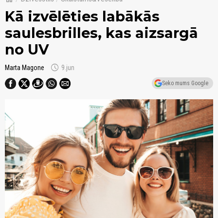
Kā izvēlēties labākās
saulesbrilles, kas aizsargā
no UV
schedule
Marta Magone
9.jun
Seko mums Google