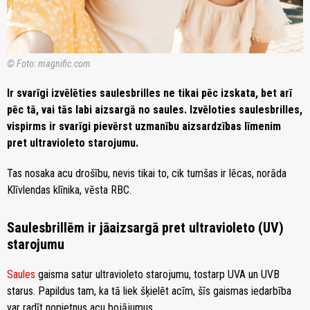
© Foto: magnific.com
Ir svarīgi izvēlēties saulesbrilles ne tikai pēc izskata, bet arī
pēc tā, vai tās labi aizsargā no saules. Izvēloties saulesbrilles,
vispirms ir svarīgi pievērst uzmanību aizsardzības līmenim
pret ultravioleto starojumu.
Tas nosaka acu drošību, nevis tikai to, cik tumšas ir lēcas, norāda
Klīvlendas klīnika, vēsta RBC.
Saulesbrillēm ir jāaizsargā pret ultravioleto (UV)
starojumu
Saules
gaisma satur ultravioleto starojumu, tostarp UVA un UVB
starus. Papildus tam, ka tā liek šķielēt acīm, šīs gaismas iedarbība
var radīt nopietnus acu bojājumus.