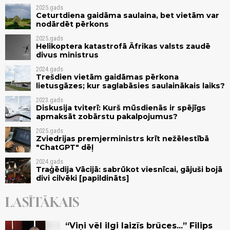
2025.gads
Ceturtdiena gaidāma saulaina, bet vietām var
nodārdēt pērkons
2025.gads
Helikoptera katastrofā Āfrikas valsts zaudē
divus ministrus
2024.gads
Trešdien vietām gaidāmas pērkona
lietusgāzes; kur saglabāsies saulainākais laiks?
2023.gads
Diskusija tviterī: Kurš mūsdienās ir spējīgs
apmaksāt zobārstu pakalpojumus?
2025.gads
Zviedrijas premjerministrs krīt nežēlestībā
"ChatGPT" dēļ
2024.gads
Traģēdija Vācijā: sabrūkot viesnīcai, gājuši bojā
divi cilvēki [papildināts]
LASĪTĀKAIS
“Viņi vēl ilgi laizīs brūces...” Filips