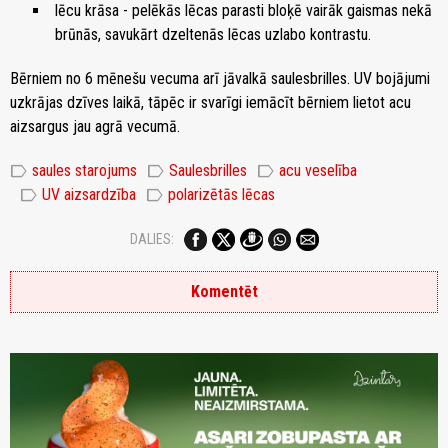
lēcu krāsa - pelēkās lēcas parasti bloķē vairāk gaismas nekā
brūnās, savukārt dzeltenās lēcas uzlabo kontrastu.
Bērniem no 6 mēnešu vecuma arī jāvalkā saulesbrilles. UV bojājumi
uzkrājas dzīves laikā, tāpēc ir svarīgi iemācīt bērniem lietot acu
aizsargus jau agrā vecumā.
label
label
label
saules starojums
Saulesbrilles
acu veselība
label
label
UV aizsardzība
polarizētās lēcas
DALIES:
Komentēt