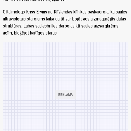
Oftalmologs Kriss Ervins no Klīvlendas klīnikas paskaidroja, ka saules
ultravioletais starojums laika gaitā var bojāt acs aizmugurējās daļas
struktūras. Labas saulesbrilles darbojas kā saules aizsargkrēms
acīm, bloķējot kaitīgos starus.