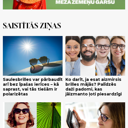
SAISTĪTĀS ZIŅAS
Saulesbrilles var pārbaudīt
Ko darīt, ja esat aizmirsis
arī bez īpašas ierīces – kā
brilles mājās? Palīdzēs
saprast, vai tās tiešām ir
daži padomi, kas
polarizētas
jāizmanto ļoti piesardzīgi