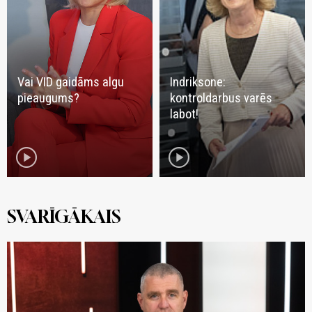
Vai VID gaidāms algu
Indriksone:
pieaugums?
kontroldarbus varēs
labot!
play_circle
play_circle
SVARĪGĀKAIS