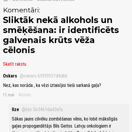
Komentāri:
Sliktāk nekā alkohols un
smēķēšana: ir identificēts
galvenais krūts vēža
cēlonis
Skatīt rakstu
Oskars
@oskars.695f9557d4dbb
Nez, kas norāda , ka vēzi iztaisījisi tieši sarkanā gaļa?
11.mar
Atbildēt
Ilze
@ilze.5e3461da43efa
Sākas jauns cilvēku zombēšanas vilnis, ko lobē mākslīgās
gaļas propogandētājs Bils Geitss. Latvju onkologiem ir