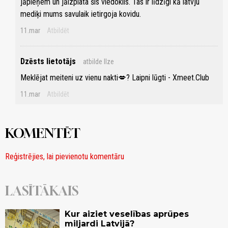
jāpieņem un jāizplata šis viedoklis. Tas ir līdzīgi kā latvju
mediķi mums savulaik ietirgoja kovidu.
11.mar
Atbildēt
Dzēsts lietotājs
atbilde Ilze
Meklējat meiteni uz vienu nakti💋? Laipni lūgti - Xmeet.Club
11.mar
Atbildēt
KOMENTĒT
Reģistrējies, lai pievienotu komentāru
LASĪTĀKAIS
Kur aiziet veselības aprūpes
miljardi Latvijā?