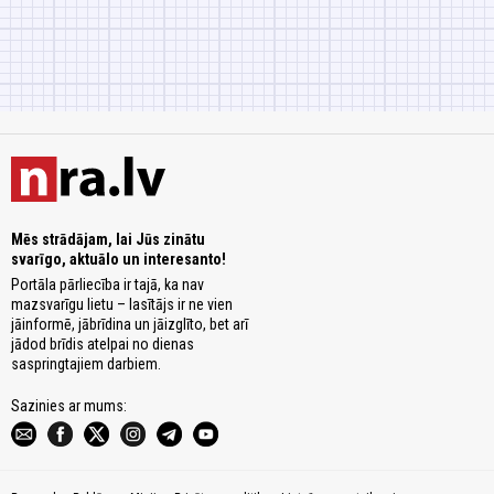
Mēs strādājam, lai Jūs zinātu
svarīgo, aktuālo un interesanto!
Portāla pārliecība ir tajā, ka nav
mazsvarīgu lietu – lasītājs ir ne vien
jāinformē, jābrīdina un jāizglīto, bet arī
jādod brīdis atelpai no dienas
saspringtajiem darbiem.
Sazinies ar mums: