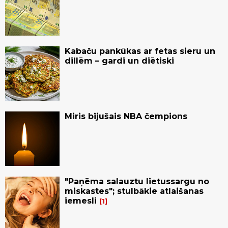
Kabaču pankūkas ar fetas sieru un
dillēm – gardi un diētiski
Miris bijušais NBA čempions
"Paņēma salauztu lietussargu no
miskastes"; stulbākie atlaišanas
iemesli
1