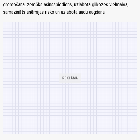
gremošana, zemāks asinsspiediens, uzlabota glikozes vielmaiņa,
samazināts anēmijas risks un uzlabota audu augšana.