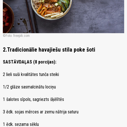
Foto: freepik.com
2.Tradicionālie havajiešu stila poke šoti
SASTĀVDAĻAS (8 porcijas):
2 lieli suši kvalitātes tunča steiki
1/2 glāze sasmalcinātu lociņu
1 šalotes sīpols, sagriezts šķēlītēs
3 ēdk. sojas mērces ar zemu nātrija saturu
1 ēdk. sezama sēklu