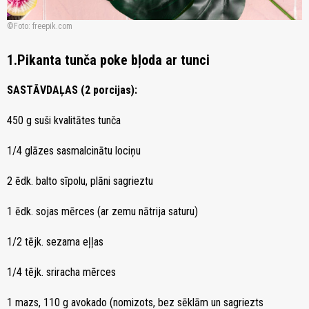
Foto: freepik.com
1.Pikanta tunča poke bļoda ar tunci
SASTĀVDAĻAS (2 porcijas):
450 g suši kvalitātes tunča
1/4 glāzes sasmalcinātu lociņu
2 ēdk. balto sīpolu, plāni sagrieztu
1 ēdk. sojas mērces (ar zemu nātrija saturu)
1/2 tējk. sezama eļļas
1/4 tējk. sriracha mērces
1 mazs, 110 g avokado (nomizots, bez sēklām un sagriezts