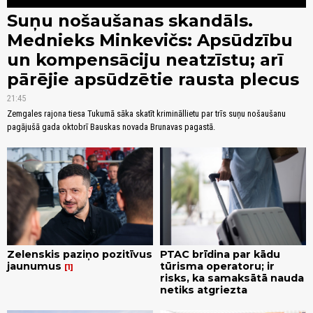
Suņu nošaušanas skandāls.
Mednieks Minkevičs: Apsūdzību
un kompensāciju neatzīstu; arī
pārējie apsūdzētie rausta plecus
21:45
Zemgales rajona tiesa Tukumā sāka skatīt krimināllietu par trīs suņu nošaušanu
pagājušā gada oktobrī Bauskas novada Brunavas pagastā.
Zelenskis paziņo pozitīvus
PTAC brīdina par kādu
jaunumus
tūrisma operatoru; ir
1
risks, ka samaksātā nauda
netiks atgriezta