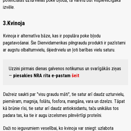
potenciālās uzturvielas poke bļodā, tā varētu būt vispievilcīgākā
izvēle.
3.Kvinoja
Kvinoja ir alternatīva bāze, kas ir populāra poke bļodu
pagatavošanai. Šie Dienvidamerikas pilngraudu produkti ir pazīstami
ar augstu olbaltumvielu, šķiedrvielu un ļoti barības vielu saturu.
Uzzini pirmais dienas galvenos notikumus un svarīgākās ziņas
—
piesakies NRA rīta e-pastam
šeit
Dažreiz saukti par "visu graudu māti", tie satur arī daudz uzturvielu,
piemēram, magnija, folātu, fosfora, mangāna, vara un dzelzs. Tāpat
kā brūnie rīsi, tie satur arī daudz antioksidantu, taču unikālus tos
padara tas, ka tie ir augu izcelsmes pilnvērtīgi proteīni.
Daži no ieguvumiem veselībai, ko kvinoja var sniegt: uzlabota