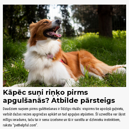
Kāpēc suņi riņķo pirms
apgulšanās? Atbilde pārsteigs
Daudziem suņiem pirms gulētiešanas ir līdzīgs rituāls: vispirms tie apošņā guļvietu,
varbūt dažas reizes apgriežas apkārt un tad apguļas atpūsties. Šī uzvedība var šķist
mīlīgs ieradums, taču tai ir sena izcelsme un tā ir saistīta ar dzīvnieku instinktiem,
raksta “pethelpful.com”.