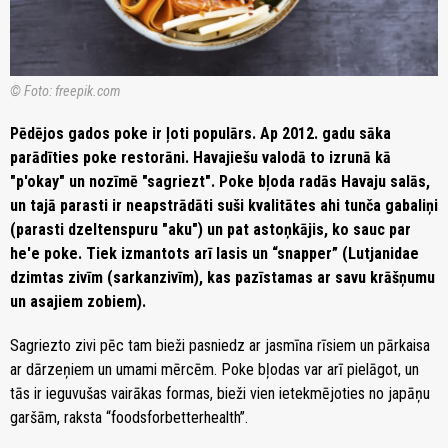
© Foto: freepik.com
Pēdējos gados poke ir ļoti populārs. Ap 2012. gadu sāka
parādīties poke restorāni. Havajiešu valodā to izrunā kā
"p'okay" un nozīmē "sagriezt". Poke bļoda radās Havaju salās,
un tajā parasti ir neapstrādāti suši kvalitātes ahi tunča gabaliņi
(parasti dzeltenspuru "aku") un pat astoņkājis, ko sauc par
he'e poke. Tiek izmantots arī lasis un “snapper” (Lutjanidae
dzimtas zivīm (sarkanzivīm), kas pazīstamas ar savu krāšņumu
un asajiem zobiem).
Sagriezto zivi pēc tam bieži pasniedz ar jasmīna rīsiem un pārkaisa
ar dārzeņiem un umami mērcēm. Poke bļodas var arī pielāgot, un
tās ir ieguvušas vairākas formas, bieži vien ietekmējoties no japāņu
garšām, raksta “foodsforbetterhealth”.