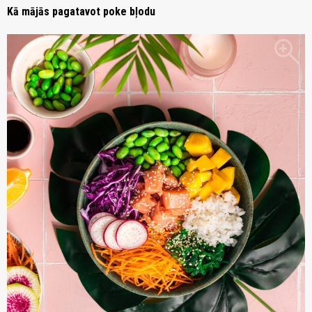
Kā mājās pagatavot poke bļodu
zoom_in