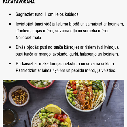
PAGATAVOŠANA
Sagrieziet tunci 1 cm lielos kubiņos.
Ievietojiet tunci vidēja lieluma bļodā un samaisiet ar lociņiem,
sīpoliem, sojas mērci, sezama eļļu un sriracha mērci.
Nolieciet malā.
Divās bļodās pusi no tunča kārtojiet ar rīsiem (vai kvinoju),
pusi tunča ar mango, avokado, gurķi, halapenjo un lociņiem.
Pārkaisiet ar makadāmijas riekstiem un sezama sēklām.
Pasniedziet ar laima šķēlēm un papildu mērci, ja vēlaties.
zoom_in