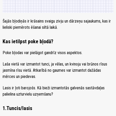
Šajās bļodiņās ir krāsains svaigu zivju un dārzeņu sajaukums, kas ir
lieliski piemērots ēšanai siltā laikā.
Kas ietilpst poke bļodā?
Poke bļodas var pielāgot gandrīz visos aspektos.
Laša vietā var izmantot tunci, ja vēlas, un kvinoju vai brūnos rīsus
jasmīna rīsu vietā. Atkarībā no gaumes var izmantot dažādas
mērces un piedevas.
Lasis ir ļoti barojošs. Kā bieži izmantotās galvenās sastāvdaļas
palielina uzturvielu uzņemšanu?
1.Tuncis/lasis