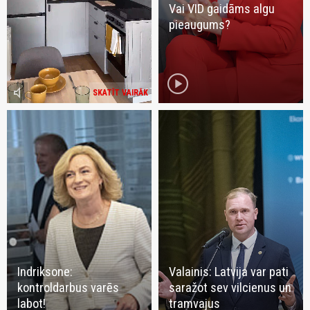
Vai VID gaidāms algu
pieaugums?
play_circle
volume_mute
SKATĪT VAIRĀK
Indriksone:
Valainis: Latvija var pati
kontroldarbus varēs
saražot sev vilcienus un
labot!
tramvajus