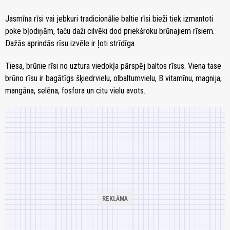
Jasmīna rīsi vai jebkuri tradicionālie baltie rīsi bieži tiek izmantoti
poke bļodiņām, taču daži cilvēki dod priekšroku brūnajiem rīsiem.
Dažās aprindās rīsu izvēle ir ļoti strīdīga.
Tiesa, brūnie rīsi no uztura viedokļa pārspēj baltos rīsus. Viena tase
brūno rīsu ir bagātīgs šķiedrvielu, olbaltumvielu, B vitamīnu, magnija,
mangāna, selēna, fosfora un citu vielu avots.