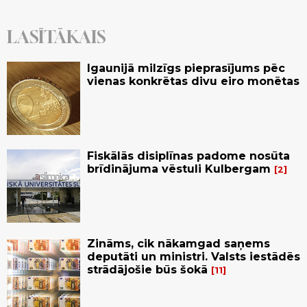
LASĪTĀKAIS
Igaunijā milzīgs pieprasījums pēc
vienas konkrētas divu eiro monētas
Fiskālās disiplīnas padome nosūta
brīdinājuma vēstuli Kulbergam
2
Zināms, cik nākamgad saņems
deputāti un ministri. Valsts iestādēs
strādājošie būs šokā
11