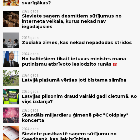
svarīgākas?
2023.gads
Sieviete saņem desmitiem sūtījumus no
interneta veikala, kurus nekad nav
iegādājusies
2025.gads
Zodiaka zīmes, kas nekad nepadodas strīdos
2024.gads
No baltiešiem tikai Lietuvas ministrs mana
putinismu atbrīvoto ieslodzīto runās
5
2024.gads
Latvijā plašumā vēršas ļoti bīstama slimība
2025.gads
Latvijas pilsonim draud vairāki gadi cietumā. Ko
viņš izdarīja?
2025.gads
Skandāls miljardieru ģimenē pēc "Coldplay"
koncerta
2024.gads
Sieviete pastkastē saņem sūtījumu no
Swedbank, kas liek brīnīties