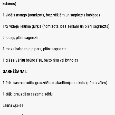
kubiņos)
1 vidējs mango (nomizots, bez sēklām un sagriezts kubiņos)
1/2 vidēja lieluma gurķis (nomizots, bez sēklām un plāni sagriezts)
2 lociņi, plāni sagriezti
1 mazs halapenjo pipars, plāni sagriezts
1 glāze vārītu brūno rīsu, balto rīsu vai kvinojas
GARNĒŠANAI:
1 ēdk. sasmalcinātu grauzdētu makadāmijas riekstu (pēc izvēles)
1 tējk. grauzdētu sezama sēklu
Laima šķēles