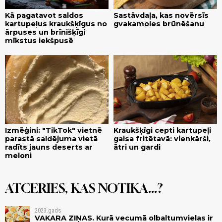
Kā pagatavot saldos
Sastāvdaļa, kas novērsīs
kartupeļus kraukšķīgus no
gvakamoles brūnēšanu
ārpuses un brīnišķīgi
mīkstus iekšpusē
Izmēģini: "TikTok" vietnē
Kraukšķīgi cepti kartupeļi
parastā saldējuma vietā
gaisa fritētavā: vienkārši,
radīts jauns deserts ar
ātri un gardi
meloni
ATCERIES, KAS NOTIKA...?
2023.gads
VAKARA ZIŅAS. Kurā vecumā olbaltumvielas ir