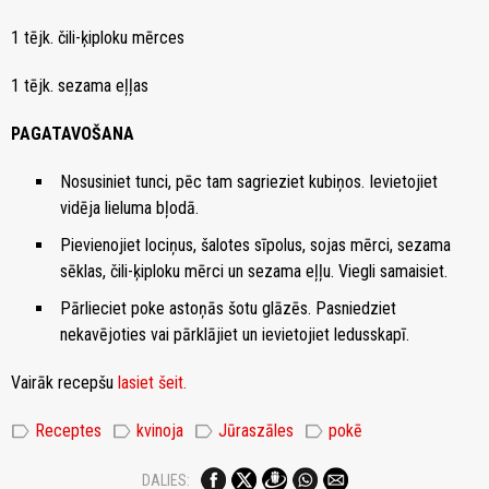
1 tējk. čili-ķiploku mērces
1 tējk. sezama eļļas
PAGATAVOŠANA
Nosusiniet tunci, pēc tam sagrieziet kubiņos. Ievietojiet
vidēja lieluma bļodā.
Pievienojiet lociņus, šalotes sīpolus, sojas mērci, sezama
sēklas, čili-ķiploku mērci un sezama eļļu. Viegli samaisiet.
Pārlieciet poke astoņās šotu glāzēs. Pasniedziet
nekavējoties vai pārklājiet un ievietojiet ledusskapī.
Vairāk recepšu
lasiet šeit.
label
label
label
label
Receptes
kvinoja
Jūraszāles
pokē
DALIES: