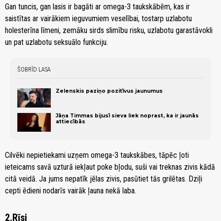
Gan tuncis, gan lasis ir bagāti ar omega-3 taukskābēm, kas ir
saistītas ar vairākiem ieguvumiem veselībai, tostarp uzlabotu
holesterīna līmeni, zemāku sirds slimību risku, uzlabotu garastāvokli
un pat uzlabotu seksuālo funkciju.
ŠOBRĪD LASA
Zelenskis paziņo pozitīvus jaunumus
Jāņa Timmas bijusī sieva liek noprast, ka ir jaunās
attiecībās
Cilvēki nepietiekami uzņem omega-3 taukskābes, tāpēc ļoti
ieteicams savā uzturā iekļaut poke bļodu, suši vai treknas zivis kādā
citā veidā. Ja jums nepatīk jēlas zivis, pasūtiet tās grilētas. Dziļi
cepti ēdieni nodarīs vairāk ļauna nekā laba.
2.Rīsi