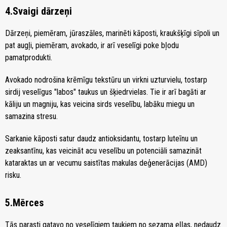
4.Svaigi dārzeņi
Dārzeņi, piemēram, jūraszāles, marinēti kāposti, kraukšķīgi sīpoli un
pat augļi, piemēram, avokado, ir arī veselīgi poke bļodu
pamatprodukti.
Avokado nodrošina krēmīgu tekstūru un virkni uzturvielu, tostarp
sirdij veselīgus "labos" taukus un šķiedrvielas. Tie ir arī bagāti ar
kāliju un magniju, kas veicina sirds veselību, labāku miegu un
samazina stresu.
Sarkanie kāposti satur daudz antioksidantu, tostarp luteīnu un
zeaksantīnu, kas veicināt acu veselību un potenciāli samazināt
kataraktas un ar vecumu saistītas makulas deģenerācijas (AMD)
risku.
5.Mērces
Tās parasti gatavo no veselīgiem taukiem no sezama eļļas, nedaudz