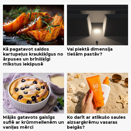
Kā pagatavot saldos
Vai piektā dimensija
kartupeļus kraukšķīgus no
tiešām pastāv?
ārpuses un brīnišķīgi
mīkstus iekšpusē
Mājās gatavots gaisīgs
Ko darīt ar atlikušo saules
suflē ar krūmmellenēm un
aizsargkrēmu vasaras
vaniļas mērci
beigās?