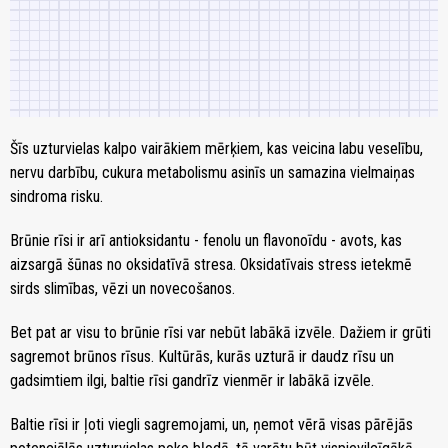
Šīs uzturvielas kalpo vairākiem mērķiem, kas veicina labu veselību,
nervu darbību, cukura metabolismu asinīs un samazina vielmaiņas
sindroma risku.
Brūnie rīsi ir arī antioksidantu - fenolu un flavonoīdu - avots, kas
aizsargā šūnas no oksidatīvā stresa. Oksidatīvais stress ietekmē
sirds slimības, vēzi un novecošanos.
Bet pat ar visu to brūnie rīsi var nebūt labākā izvēle. Dažiem ir grūti
sagremot brūnos rīsus. Kultūrās, kurās uzturā ir daudz rīsu un
gadsimtiem ilgi, baltie rīsi gandrīz vienmēr ir labākā izvēle.
Baltie rīsi ir ļoti viegli sagremojami, un, ņemot vērā visas pārējās