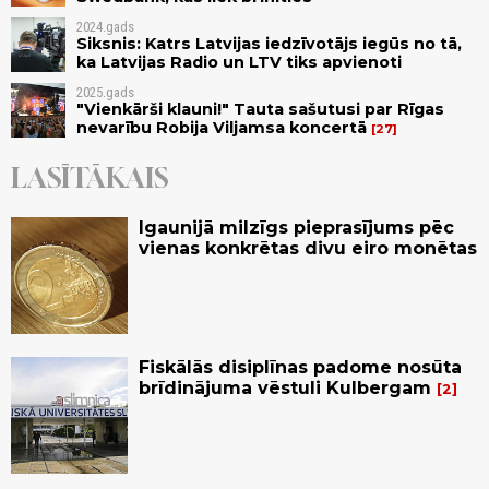
2024.gads
Siksnis: Katrs Latvijas iedzīvotājs iegūs no tā,
ka Latvijas Radio un LTV tiks apvienoti
2025.gads
"Vienkārši klauni!" Tauta sašutusi par Rīgas
nevarību Robija Viljamsa koncertā
27
LASĪTĀKAIS
Igaunijā milzīgs pieprasījums pēc
vienas konkrētas divu eiro monētas
Fiskālās disiplīnas padome nosūta
brīdinājuma vēstuli Kulbergam
2