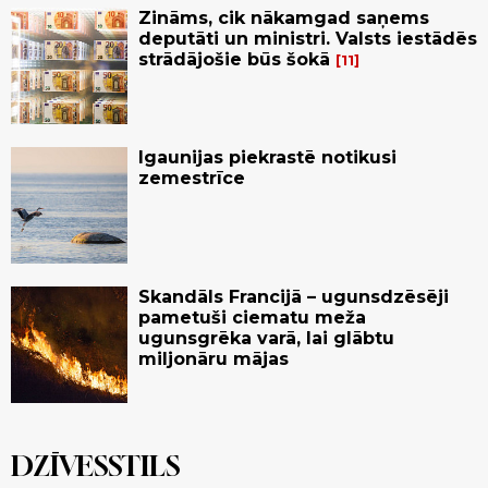
Zināms, cik nākamgad saņems
deputāti un ministri. Valsts iestādēs
strādājošie būs šokā
11
Igaunijas piekrastē notikusi
zemestrīce
Skandāls Francijā – ugunsdzēsēji
pametuši ciematu meža
ugunsgrēka varā, lai glābtu
miljonāru mājas
DZĪVESSTILS