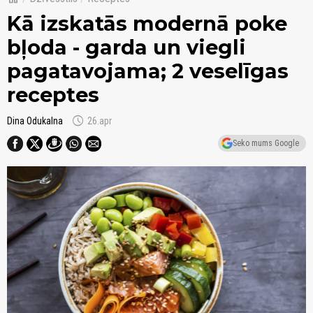
Kā izskatās modernā poke
bļoda - garda un viegli
pagatavojama; 2 veselīgas
receptes
schedule
Dina Odukalna
26.apr
Seko mums Google