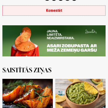
Komentēt
SAISTĪTĀS ZIŅAS