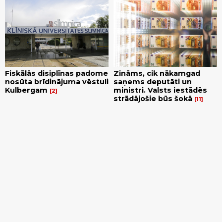
Fiskālās disiplīnas padome
Zināms, cik nākamgad
nosūta brīdinājuma vēstuli
saņems deputāti un
Kulbergam
ministri. Valsts iestādēs
2
strādājošie būs šokā
11