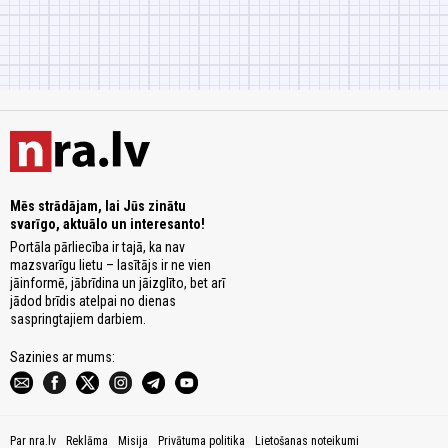
Mēs strādājam, lai Jūs zinātu
svarīgo, aktuālo un interesanto!
Portāla pārliecība ir tajā, ka nav
mazsvarīgu lietu – lasītājs ir ne vien
jāinformē, jābrīdina un jāizglīto, bet arī
jādod brīdis atelpai no dienas
saspringtajiem darbiem.
Sazinies ar mums:
Par nra.lv
Reklāma
Misija
Privātuma politika
Lietošanas noteikumi