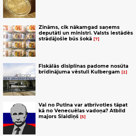
Zināms, cik nākamgad saņems
deputāti un ministri. Valsts iestādēs
strādājošie būs šokā
7
Fiskālās disiplīnas padome nosūta
brīdinājuma vēstuli Kulbergam
2
Vai no Putina var atbrīvoties tāpat
kā no Venecuēlas vadoņa? Atbild
majors Slaidiņš
5