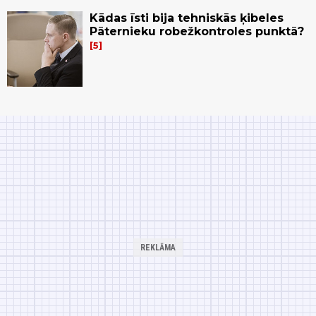
Kādas īsti bija tehniskās ķibeles
Pāternieku robežkontroles punktā?
5