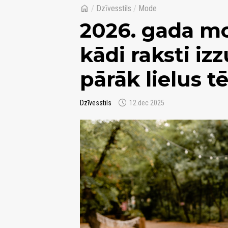
home
/
Dzīvesstils
/
Mode
2026. gada m
kādi raksti iz
pārāk lielus t
schedule
Dzīvesstils
12.dec 2025