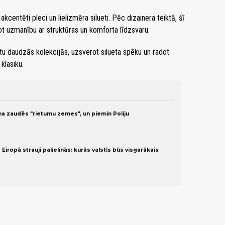
akcentēti pleci un lielizmēra silueti. Pēc dizainera teiktā, šī
ot uzmanību ar struktūras un komforta līdzsvaru.
tu daudzās kolekcijās, uzsverot silueta spēku un radot
klasiku.
ina zaudēs "rietumu zemes", un piemin Poliju
ropā strauji palielinās: kurās valstīs būs visgarākais