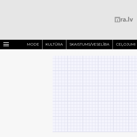
menu
MODE
KULTŪRA
SKAISTUMS/VESELĪBA
CEĻOJUMI