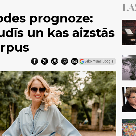
LA
odes prognoze:
zudīs un kas aizstās
ērpus
Seko mums Google