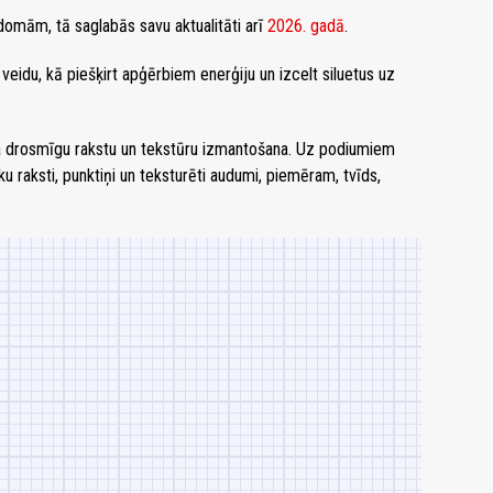
domām, tā saglabās savu aktualitāti arī
2026. gadā
.
ar veidu, kā piešķirt apģērbiem enerģiju un izcelt siluetus uz
a drosmīgu rakstu un tekstūru izmantošana. Uz podiumiem
eku raksti, punktiņi un teksturēti audumi, piemēram, tvīds,