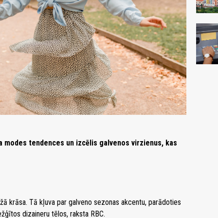
a modes tendences un izcēlis galvenos virzienus, kas
nžā krāsa. Tā kļuva par galveno sezonas akcentu, parādoties
žģītos dizaineru tēlos, raksta RBC.