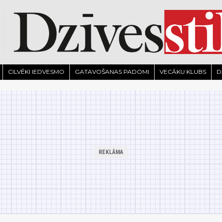
CILVĒKI IEDVESMO
GATAVOŠANAS PADOMI
VECĀKU KLUBS
D