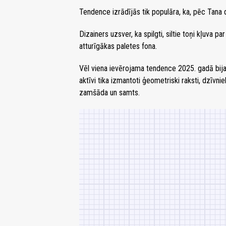
Tendence izrādījās tik populāra, ka, pēc Tana 
Dizainers uzsver, ka spilgti, siltie toņi kļuva p
atturīgākas paletes fona.
Vēl viena ievērojama tendence 2025. gadā bij
aktīvi tika izmantoti ģeometriski raksti, dzīvni
zamšāda un samts.