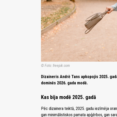
© Foto: freepik.com
Dizaineris Andrē Tans apkopojis 2025. gad
dominēs 2026. gada modē.
Kas bija modē 2025. gadā
Pēc dizainera teiktā, 2025. gadu iezīmēja ora
gan minimālistiskos pamata apģērbos, gan sare