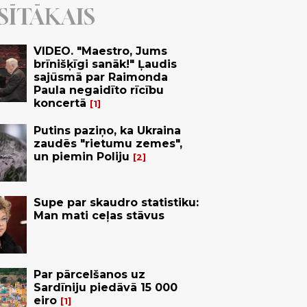
SĪTĀKAIS
VIDEO. "Maestro, Jums
brīnišķīgi sanāk!" Ļaudis
sajūsmā par Raimonda
Paula negaidīto rīcību
koncertā
1
Putins paziņo, ka Ukraina
zaudēs "rietumu zemes",
un piemin Poliju
2
Supe par skaudro statistiku:
Man mati ceļas stāvus
Par pārcelšanos uz
Sardīniju piedāvā 15 000
eiro
1