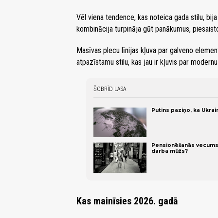
Vēl viena tendence, kas noteica gada stilu, bija 
kombinācija turpināja gūt panākumus, piesaist
Masīvas plecu līnijas kļuva par galveno elemen
atpazīstamu stilu, kas jau ir kļuvis par modernu 
ŠOBRĪD LASA
Putins paziņo, ka Ukra
Pensionēšanās vecums Ei
darba mūžs?
Kas mainīsies 2026. gadā