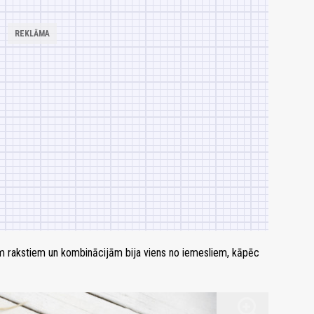
m rakstiem un kombinācijām bija viens no iemesliem, kāpēc
zoom_in