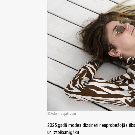
Foto: freepik.com
2025.gadā modes dizaineri neaprobežojās tikai
un izteiksmīgāku.