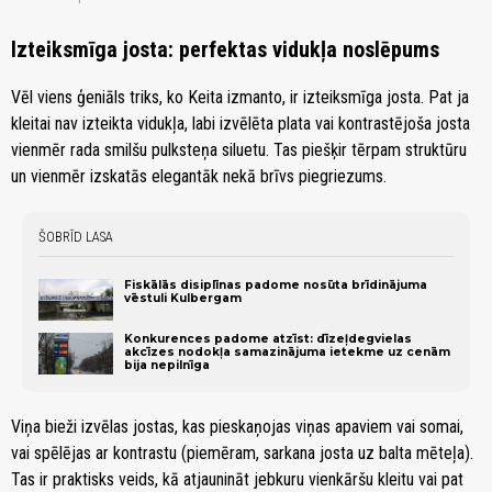
Izteiksmīga josta: perfektas vidukļa noslēpums
Vēl viens ģeniāls triks, ko Keita izmanto, ir izteiksmīga josta. Pat ja
kleitai nav izteikta vidukļa, labi izvēlēta plata vai kontrastējoša josta
vienmēr rada smilšu pulksteņa siluetu. Tas piešķir tērpam struktūru
un vienmēr izskatās elegantāk nekā brīvs piegriezums.
ŠOBRĪD LASA
Fiskālās disiplīnas padome nosūta brīdinājuma
vēstuli Kulbergam
Konkurences padome atzīst: dīzeļdegvielas
akcīzes nodokļa samazinājuma ietekme uz cenām
bija nepilnīga
Viņa bieži izvēlas jostas, kas pieskaņojas viņas apaviem vai somai,
vai spēlējas ar kontrastu (piemēram, sarkana josta uz balta mēteļa).
Tas ir praktisks veids, kā atjaunināt jebkuru vienkāršu kleitu vai pat