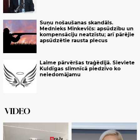
Suņu nošaušanas skandāls.
Mednieks Minkevičs: apsūdzību un
kompensāciju neatzīstu; arī pārējie
apsūdzētie rausta plecus
Laime pārvēršas traģēdijā. Sieviete
Kuldīgas slimnīcā piedzīvo ko
neiedomājamu
VIDEO