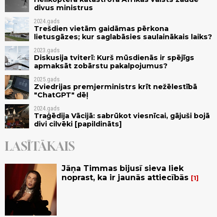
divus ministrus
2024.gads
Trešdien vietām gaidāmas pērkona
lietusgāzes; kur saglabāsies saulainākais laiks?
2023.gads
Diskusija tviterī: Kurš mūsdienās ir spējīgs
apmaksāt zobārstu pakalpojumus?
2025.gads
Zviedrijas premjerministrs krīt nežēlestībā
"ChatGPT" dēļ
2024.gads
Traģēdija Vācijā: sabrūkot viesnīcai, gājuši bojā
divi cilvēki [papildināts]
LASĪTĀKAIS
Jāņa Timmas bijusī sieva liek
noprast, ka ir jaunās attiecībās
1