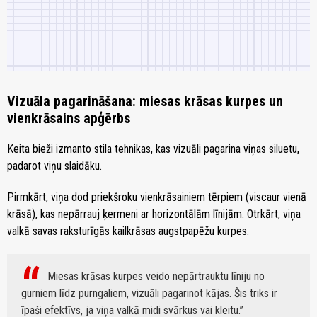
Vizuāla pagarināšana: miesas krāsas kurpes un
vienkrāsains apģērbs
Keita bieži izmanto stila tehnikas, kas vizuāli pagarina viņas siluetu,
padarot viņu slaidāku.
Pirmkārt, viņa dod priekšroku vienkrāsainiem tērpiem (viscaur vienā
krāsā), kas nepārrauj ķermeni ar horizontālām līnijām. Otrkārt, viņa
valkā savas raksturīgās kailkrāsas augstpapēžu kurpes.
Miesas krāsas kurpes veido nepārtrauktu līniju no
gurniem līdz purngaliem, vizuāli pagarinot kājas. Šis triks ir
īpaši efektīvs, ja viņa valkā midi svārkus vai kleitu.