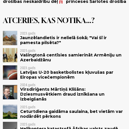
drošības neskaidrību dēļ
princeses Šarlotes drošība
1
ATCERIES, KAS NOTIKA...?
2023.gads
Jaunzēlandietis ir nelielā šokā; "Vai šī ir
pamesta pilsēta?"
2025.gads
Vašingtonā centīsies samierināt Armēniju un
Azerbaidžānu
2023.gads
Latvijas U-20 basketbolistes kļuvušas par
Eiropas vicečempionēm
2024.gads
Virsdiriģents Mārtiņš Klišāns:
Dziesmusvētkiem draud iznīkšana un
izbeigšanās
2025.gads
Ceturtdiena gaidāma saulaina, bet vietām var
nodārdēt pērkons
2025.gads
Helikoptera katastrofā Āfrikas valsts zaudē