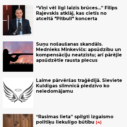
“Viņi vēl ilgi laizīs brūces...” Filips
Rajevskis atklāj, kas cietīs no
atceltā "Pitbull" koncerta
Suņu nošaušanas skandāls.
Mednieks Minkevičs: apsūdzību un
kompensāciju neatzīstu; arī pārējie
apsūdzētie rausta plecus
Laime pārvēršas traģēdijā. Sieviete
Kuldīgas slimnīcā piedzīvo ko
neiedomājamu
“Rasimas lieta” spilgti izgaismo
politiķu liekulīgo būtību
4