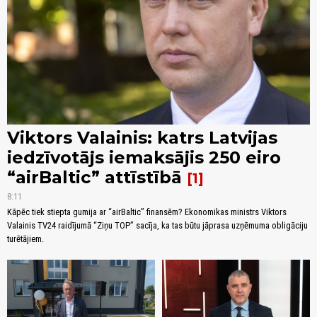
Viktors Valainis: katrs Latvijas
iedzīvotājs iemaksājis 250 eiro
“airBaltic” attīstībā
1
8:11
Kāpēc tiek stiepta gumija ar “airBaltic” finansēm? Ekonomikas ministrs Viktors
Valainis TV24 raidījumā “Ziņu TOP” sacīja, ka tas būtu jāprasa uzņēmuma obligāciju
turētājiem.