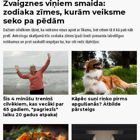
Zvaigznes viņiem smaida:
zodiaka zīmes, kurām veiksme
seko pa pēdām
Dažiem cilvēkiem šķiet, ka veiksme viņus apiet ar līkumu, bet citiem tā it kā pati nāk
pretī. Astrologu skatījumā trīs zodiaka zīmes īpaši bieži piesaista labvēlīgus
notikumus un prot saskatīt iespējas tur, kur citi redz šķēršļus.
Šis 4 minūšu treniņš
Kāpēc suņi riņķo pirms
cilvēkiem, kas vecāki par
apgulšanās? Atbilde
65 gadiem, "pagriezīs"
pārsteigs
laiku 20 gadus atpakaļ