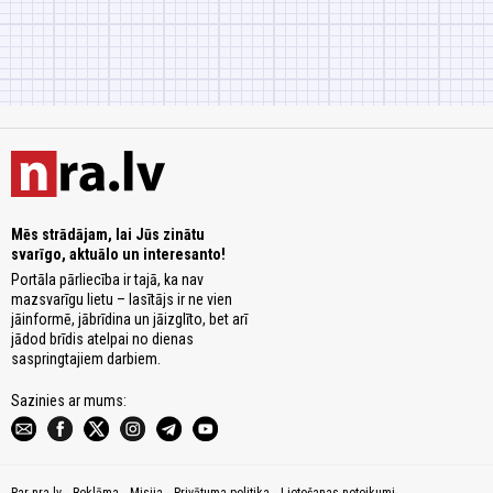
Mēs strādājam, lai Jūs zinātu
svarīgo, aktuālo un interesanto!
Portāla pārliecība ir tajā, ka nav
mazsvarīgu lietu – lasītājs ir ne vien
jāinformē, jābrīdina un jāizglīto, bet arī
jādod brīdis atelpai no dienas
saspringtajiem darbiem.
Sazinies ar mums:
Par nra.lv
Reklāma
Misija
Privātuma politika
Lietošanas noteikumi