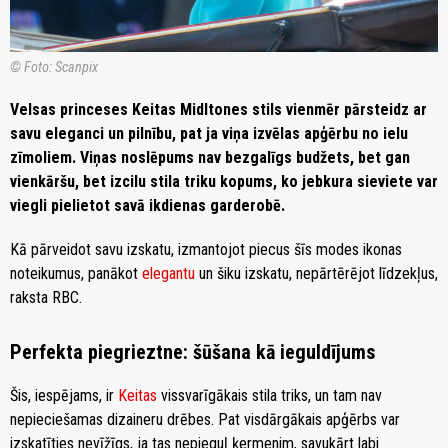
© Foto: Scanpix
Velsas princeses Keitas Midltones stils vienmēr pārsteidz ar
savu eleganci un pilnību, pat ja viņa izvēlas apģērbu no ielu
zīmoliem. Viņas noslēpums nav bezgalīgs budžets, bet gan
vienkāršu, bet izcilu stila triku kopums, ko jebkura sieviete var
viegli pielietot savā ikdienas garderobē.
Kā pārveidot savu izskatu, izmantojot piecus šīs modes ikonas
noteikumus, panākot
elegantu
un šiku izskatu, nepārtērējot līdzekļus,
raksta RBC.
Perfekta piegrieztne: šūšana kā ieguldījums
Šis, iespējams, ir
Keitas
vissvarīgākais stila triks, un tam nav
nepieciešamas dizaineru drēbes. Pat visdārgākais apģērbs var
izskatīties nevīžīgs, ja tas nepieguļ ķermenim, savukārt labi