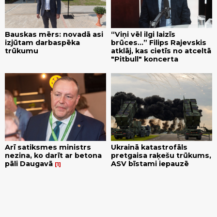
Bauskas mērs: novadā asi
“Viņi vēl ilgi laizīs
izjūtam darbaspēka
brūces...” Filips Rajevskis
trūkumu
atklāj, kas cietīs no atceltā
"Pitbull" koncerta
Arī satiksmes ministrs
Ukrainā katastrofāls
nezina, ko darīt ar betona
pretgaisa raķešu trūkums,
pāli Daugavā
ASV bīstami iepauzē
1