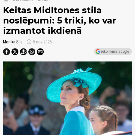
Keitas Midltones stila
noslēpumi: 5 triki, ko var
izmantot ikdienā
schedule
Monika Sila
5.nov 2025
Seko mums Google