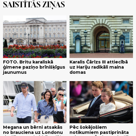
SAISTĪTĀS ZIŅAS
FOTO. Britu karaliskā
Karalis Čārlzs III attiecībā
ģimene paziņo brīnišķīgus
uz Hariju radikāli maina
jaunumus
domas
Megana un bērni atsakās
Pēc šokējošiem
no brauciena uz Londonu
notikumiem pastiprināta