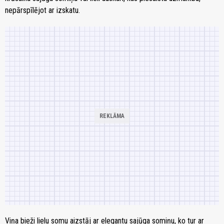
nepārspīlējot ar izskatu.
Viņa bieži lielu somu aizstāj ar elegantu sajūga somiņu, ko tur ar