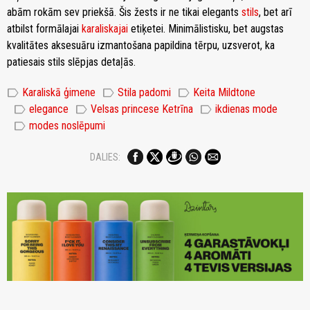
abām rokām sev priekšā. Šis žests ir ne tikai elegants
stils
, bet arī
atbilst formālajai
karaliskajai
etiķetei. Minimālistisku, bet augstas
kvalitātes aksesuāru izmantošana papildina tērpu, uzsverot, ka
patiesais stils slēpjas detaļās.
label
label
label
Karaliskā ģimene
Stila padomi
Keita Mildtone
label
label
label
elegance
Velsas princese Ketrīna
ikdienas mode
label
modes noslēpumi
DALIES: