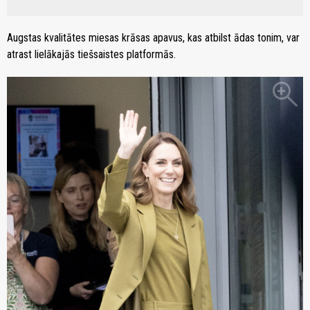
Augstas kvalitātes miesas krāsas apavus, kas atbilst ādas tonim, var
atrast lielākajās tiešsaistes platformās.
zoom_in