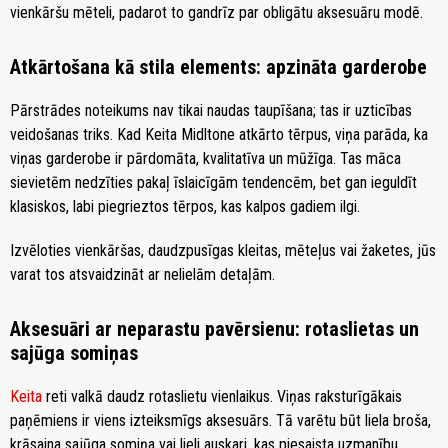
vienkāršu mēteli, padarot to gandrīz par obligātu aksesuāru modē.
Atkārtošana kā stila elements: apzināta garderobe
Pārstrādes noteikums nav tikai naudas taupīšana; tas ir uzticības
veidošanas triks. Kad Keita Midltone atkārto tērpus, viņa parāda, ka
viņas garderobe ir pārdomāta, kvalitatīva un mūžīga. Tas māca
sievietēm nedzīties pakaļ īslaicīgām tendencēm, bet gan ieguldīt
klasiskos, labi piegrieztos tērpos, kas kalpos gadiem ilgi.
Izvēloties vienkāršas, daudzpusīgas kleitas, mēteļus vai žaketes, jūs
varat tos atsvaidzināt ar nelielām detaļām.
Aksesuāri ar neparastu pavērsienu: rotaslietas un
sajūga somiņas
Keita
reti valkā daudz rotaslietu vienlaikus. Viņas raksturīgākais
paņēmiens ir viens izteiksmīgs aksesuārs. Tā varētu būt liela broša,
krāsaina sajūga somiņa vai lieli auskari, kas piesaista uzmanību,