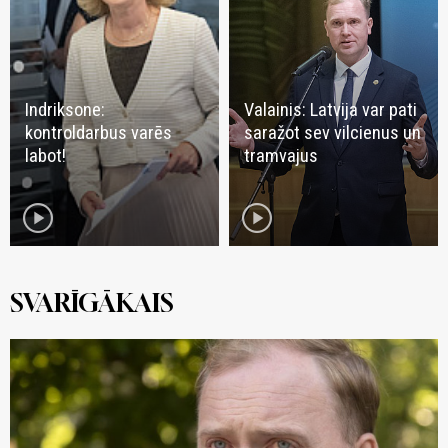
Indriksone:
Valainis: Latvija var pati
kontroldarbus varēs
saražot sev vilcienus un
labot!
tramvajus
play_circle
play_circle
SVARĪGĀKAIS