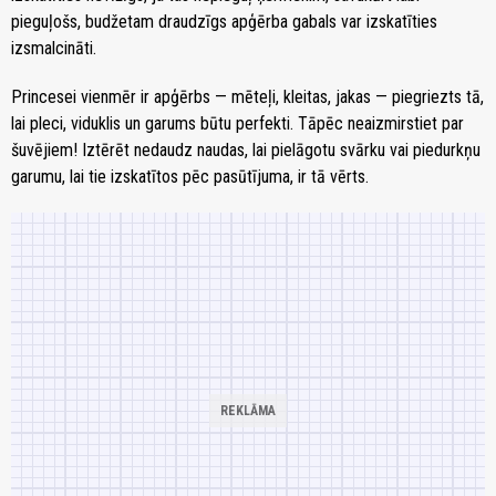
pieguļošs, budžetam draudzīgs apģērba gabals var izskatīties
izsmalcināti.
Princesei vienmēr ir apģērbs — mēteļi, kleitas, jakas — piegriezts tā,
lai pleci, viduklis un garums būtu perfekti. Tāpēc neaizmirstiet par
šuvējiem! Iztērēt nedaudz naudas, lai pielāgotu svārku vai piedurkņu
garumu, lai tie izskatītos pēc pasūtījuma, ir tā vērts.