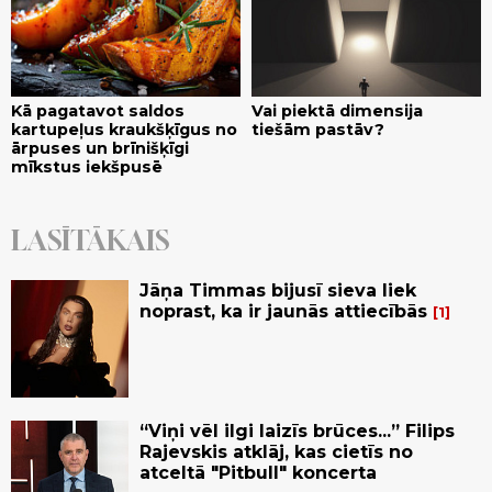
Kā pagatavot saldos
Vai piektā dimensija
kartupeļus kraukšķīgus no
tiešām pastāv?
ārpuses un brīnišķīgi
mīkstus iekšpusē
LASĪTĀKAIS
Jāņa Timmas bijusī sieva liek
noprast, ka ir jaunās attiecībās
1
“Viņi vēl ilgi laizīs brūces...” Filips
Rajevskis atklāj, kas cietīs no
atceltā "Pitbull" koncerta