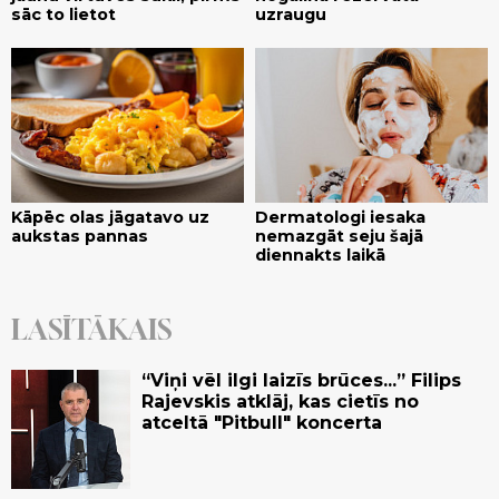
sāc to lietot
uzraugu
Kāpēc olas jāgatavo uz
Dermatologi iesaka
aukstas pannas
nemazgāt seju šajā
diennakts laikā
LASĪTĀKAIS
“Viņi vēl ilgi laizīs brūces...” Filips
Rajevskis atklāj, kas cietīs no
atceltā "Pitbull" koncerta