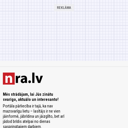
Mēs strādājam, lai Jūs zinātu
svarīgo, aktuālo un interesanto!
Portāla pārliecība ir tajā, ka nav
mazsvarīgu lietu – lasītājs ir ne vien
jāinformē, jābrīdina un jāizglīto, bet arī
jādod brīdis atelpai no dienas
saspringtajiem darbiem.