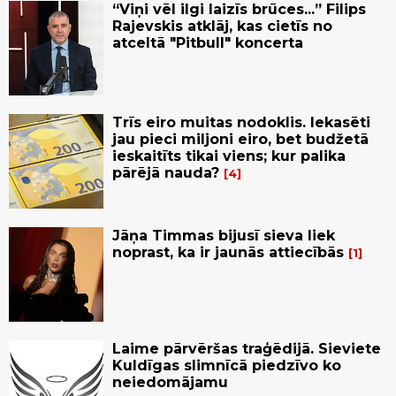
“Viņi vēl ilgi laizīs brūces...” Filips
Rajevskis atklāj, kas cietīs no
atceltā "Pitbull" koncerta
Trīs eiro muitas nodoklis. Iekasēti
jau pieci miljoni eiro, bet budžetā
ieskaitīts tikai viens; kur palika
pārējā nauda?
4
Jāņa Timmas bijusī sieva liek
noprast, ka ir jaunās attiecībās
1
Laime pārvēršas traģēdijā. Sieviete
Kuldīgas slimnīcā piedzīvo ko
neiedomājamu