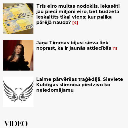
Trīs eiro muitas nodoklis. Iekasēti
jau pieci miljoni eiro, bet budžetā
ieskaitīts tikai viens; kur palika
pārējā nauda?
4
Jāņa Timmas bijusī sieva liek
noprast, ka ir jaunās attiecībās
1
Laime pārvēršas traģēdijā. Sieviete
Kuldīgas slimnīcā piedzīvo ko
neiedomājamu
VIDEO