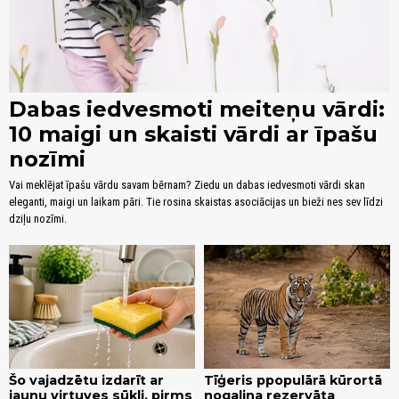
Dabas iedvesmoti meiteņu vārdi:
10 maigi un skaisti vārdi ar īpašu
nozīmi
Vai meklējat īpašu vārdu savam bērnam? Ziedu un dabas iedvesmoti vārdi skan
eleganti, maigi un laikam pāri. Tie rosina skaistas asociācijas un bieži nes sev līdzi
dziļu nozīmi.
Šo vajadzētu izdarīt ar
Tīģeris ppopulārā kūrortā
jaunu virtuves sūkli, pirms
nogalina rezervāta