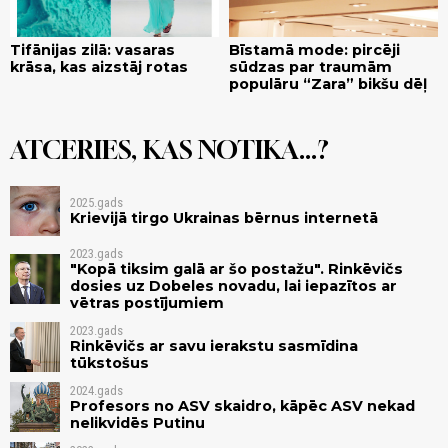
Tifānijas zilā: vasaras
Bīstamā mode: pircēji
krāsa, kas aizstāj rotas
sūdzas par traumām
populāru “Zara” bikšu dēļ
ATCERIES, KAS NOTIKA...?
2025.gads
Krievijā tirgo Ukrainas bērnus internetā
2023.gads
"Kopā tiksim galā ar šo postažu". Rinkēvičs
dosies uz Dobeles novadu, lai iepazītos ar
vētras postījumiem
2023.gads
Rinkēvičs ar savu ierakstu sasmīdina
tūkstošus
2024.gads
Profesors no ASV skaidro, kāpēc ASV nekad
nelikvidēs Putinu