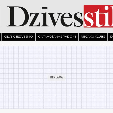
CILVĒKI IEDVESMO
GATAVOŠANAS PADOMI
VECĀKU KLUBS
D