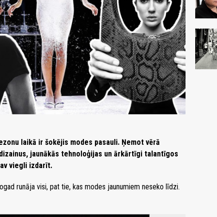
sezonu laikā ir šokējis modes pasauli. Ņemot vērā
izainus, jaunākās tehnoloģijas un ārkārtīgi talantīgos
 viegli izdarīt.
ogad runāja visi, pat tie, kas modes jaunumiem neseko līdzi.