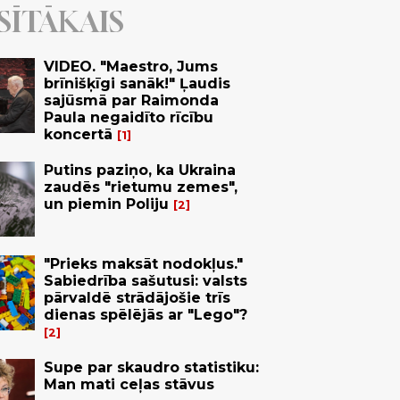
SĪTĀKAIS
VIDEO. "Maestro, Jums
brīnišķīgi sanāk!" Ļaudis
sajūsmā par Raimonda
Paula negaidīto rīcību
koncertā
1
Putins paziņo, ka Ukraina
zaudēs "rietumu zemes",
un piemin Poliju
2
"Prieks maksāt nodokļus."
Sabiedrība sašutusi: valsts
pārvaldē strādājošie trīs
dienas spēlējās ar "Lego"?
2
Supe par skaudro statistiku:
Man mati ceļas stāvus