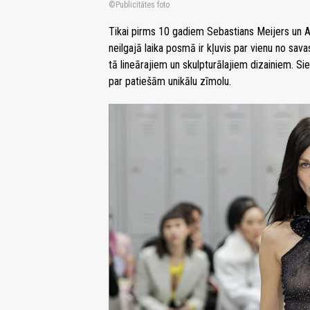
Publicitātes foto
Tikai pirms 10 gadiem Sebastians Meijers un A
neilgajā laika posmā ir kļuvis par vienu no sav
tā lineārajiem un skulpturālajiem dizainiem. Sie
par patiešām unikālu zīmolu.