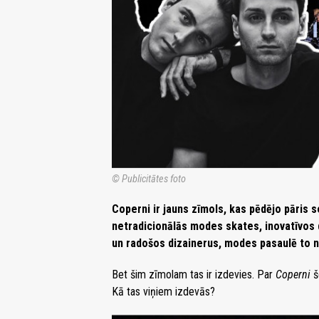
© Publicitātes foto
Coperni ir jauns zīmols, kas pēdējo pāris 
netradicionālās modes skates, inovatīvos d
un radošos dizainerus, modes pasaulē to nav
Bet šim zīmolam tas ir izdevies. Par
Coperni
š
Kā tas viņiem izdevās?