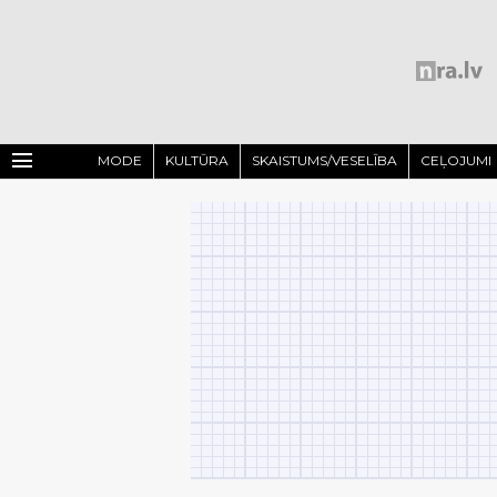
menu
MODE
KULTŪRA
SKAISTUMS/VESELĪBA
CEĻOJUMI