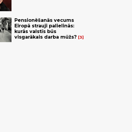
Pensionēšanās vecums
Eiropā strauji palielinās:
kurās valstīs būs
visgarākais darba mūžs?
3