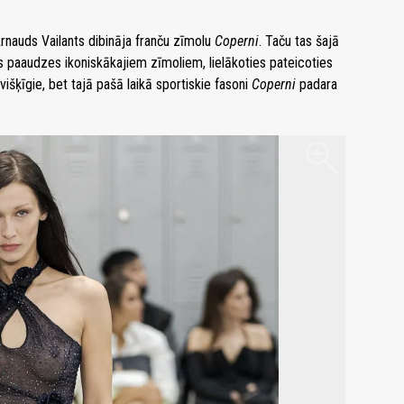
rnauds Vailants dibināja franču zīmolu
Coperni
. Taču tas šajā
as paaudzes ikoniskākajiem zīmoliem, lielākoties pateicoties
višķīgie, bet tajā pašā laikā sportiskie fasoni
Coperni
padara
zoom_in