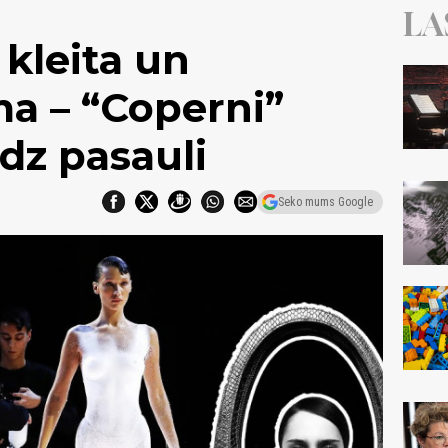
LA
kleita un
a – “Coperni”
dz pasauli
Seko mums Google