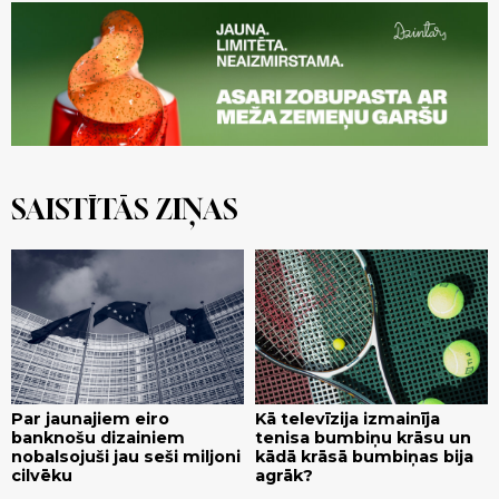
SAISTĪTĀS ZIŅAS
Par jaunajiem eiro
Kā televīzija izmainīja
banknošu dizainiem
tenisa bumbiņu krāsu un
nobalsojuši jau seši miljoni
kādā krāsā bumbiņas bija
cilvēku
agrāk?