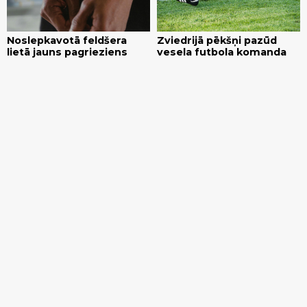
Noslepkavotā feldšera
Zviedrijā pēkšņi pazūd
lietā jauns pagrieziens
vesela futbola komanda