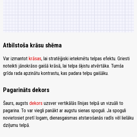
Atbilstoša krāsu shēma
Var izmantot
krāsas
, lai stratēģiski ietekmētu telpas efektu. Griesti
noteikti jānokrāso gaišā krāsā, lai telpa šķistu atvērtāka. Tumša
grīda rada apzinātu kontrastu, kas padara telpu gaišāku.
Pagarināts dekors
Šaurs, augsts
dekors
uzsver vertikālās līnijas telpā un vizuāli to
pagarina. To var viegli panākt ar augstu sienas spoguli. Ja spoguli
novietosiet pretī logam, dienasgaismas atstarošanās radīs vēl lielāku
dziļumu telpā.