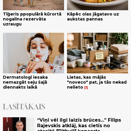
Tīģeris ppopulārā kūrortā
Kāpēc olas jāgatavo uz
nogalina rezervāta
aukstas pannas
uzraugu
Dermatologi iesaka
Lietas, kas mājās
nemazgāt seju šajā
"noveco" pat, ja tās nekad
diennakts laikā
nelieto
1
LASĪTĀKAIS
“Viņi vēl ilgi laizīs brūces...” Filips
Rajevskis atklāj, kas cietīs no