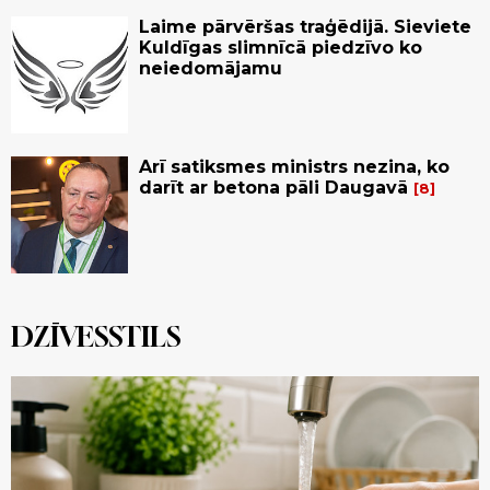
Laime pārvēršas traģēdijā. Sieviete
Kuldīgas slimnīcā piedzīvo ko
neiedomājamu
Arī satiksmes ministrs nezina, ko
darīt ar betona pāli Daugavā
8
DZĪVESSTILS