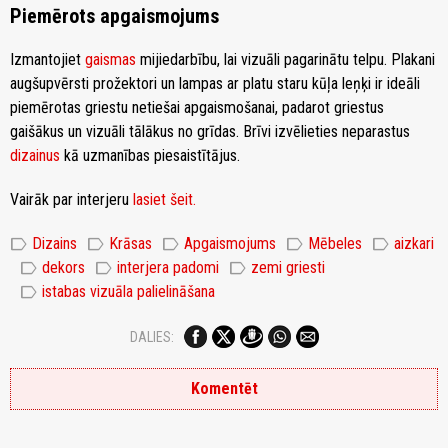
Piemērots apgaismojums
Izmantojiet
gaismas
mijiedarbību, lai vizuāli pagarinātu telpu. Plakani
augšupvērsti prožektori un lampas ar platu staru kūļa leņķi ir ideāli
piemērotas griestu netiešai apgaismošanai, padarot griestus
gaišākus un vizuāli tālākus no grīdas. Brīvi izvēlieties neparastus
dizainus
kā uzmanības piesaistītājus.
Vairāk par interjeru
lasiet šeit.
label
label
label
label
label
Dizains
Krāsas
Apgaismojums
Mēbeles
aizkari
label
label
label
dekors
interjera padomi
zemi griesti
label
istabas vizuāla palielināšana
DALIES:
Komentēt