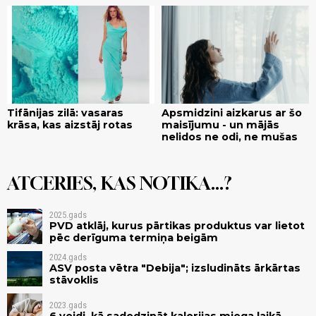
Tifānijas zilā: vasaras
Apsmidzini aizkarus ar šo
krāsa, kas aizstāj rotas
maisījumu - un mājās
nelidos ne odi, ne mušas
ATCERIES, KAS NOTIKA...?
2025.gads
PVD atklāj, kurus pārtikas produktus var lietot
pēc derīguma termiņa beigām
2024.gads
ASV posta vētra "Debija"; izsludināts ārkārtas
stāvoklis
2023.gads