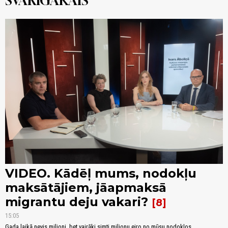
SVARĪGĀKAIS
VIDEO. Kādēļ mums, nodokļu
maksātājiem, jāapmaksā
migrantu deju vakari?
8
15:05
Gada laikā nevis miljoni, bet vairāki simti miljonu eiro no mūsu nodokļos