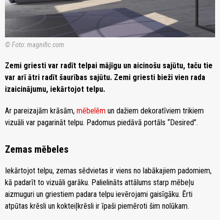
© Foto: magnific.com
Zemi griesti var radīt telpai mājīgu un aicinošu sajūtu, taču tie
var arī ātri radīt šaurības sajūtu. Zemi griesti bieži vien rada
izaicinājumu, iekārtojot telpu.
Ar pareizajām krāsām,
mēbelēm
un dažiem dekoratīviem trikiem
vizuāli var pagarināt telpu. Padomus piedāvā portāls “Desired”.
Zemas mēbeles
Iekārtojot telpu, zemas sēdvietas ir viens no labākajiem padomiem,
kā padarīt to vizuāli garāku. Palielināts attālums starp mēbeļu
aizmuguri un griestiem padara telpu ievērojami gaisīgāku. Ērti
atpūtas krēsli un kokteiļkrēsli ir īpaši piemēroti šim nolūkam.