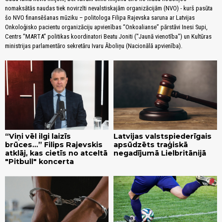
nomaksātās naudas tiek novirzīti nevalstiskajām organizācijām (NVO) - kurš pasūta
šo NVO finansēšanas mūziku – politologa Filipa Rajevska saruna ar Latvijas
Onkoloģisko pacientu organizāciju apvienības “Onkoalianse” pārstāvi Inesi Supi,
Centrs “MARTA” politikas koordinatori Beatu Joniti ("Jaunā vienotība") un Kultūras
ministrijas parlamentāro sekretāru Ivaru Āboliņu (Nacionālā apvienība).
“Viņi vēl ilgi laizīs
Latvijas valstspiederīgais
brūces...” Filips Rajevskis
apsūdzēts traģiskā
atklāj, kas cietīs no atceltā
negadījumā Lielbritānijā
"Pitbull" koncerta