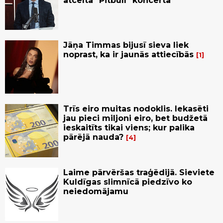
atceltā "Pitbull" koncerta
Jāņa Timmas bijusī sieva liek
noprast, ka ir jaunās attiecībās
1
Trīs eiro muitas nodoklis. Iekasēti
jau pieci miljoni eiro, bet budžetā
ieskaitīts tikai viens; kur palika
pārējā nauda?
4
Laime pārvēršas traģēdijā. Sieviete
Kuldīgas slimnīcā piedzīvo ko
neiedomājamu