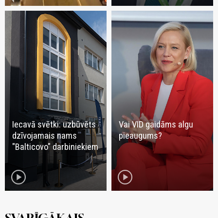
Iecavā svētki: uzbūvēts
Vai VID gaidāms algu
dzīvojamais nams
pieaugums?
"Balticovo" darbiniekiem
play_circle
play_circle