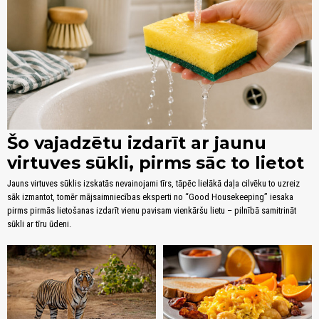
Šo vajadzētu izdarīt ar jaunu
virtuves sūkli, pirms sāc to lietot
Jauns virtuves sūklis izskatās nevainojami tīrs, tāpēc lielākā daļa cilvēku to uzreiz
sāk izmantot, tomēr mājsaimniecības eksperti no “Good Housekeeping” iesaka
pirms pirmās lietošanas izdarīt vienu pavisam vienkāršu lietu – pilnībā samitrināt
sūkli ar tīru ūdeni.