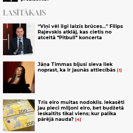
LASĪTĀKAIS
“Viņi vēl ilgi laizīs brūces...” Filips
Rajevskis atklāj, kas cietīs no
atceltā "Pitbull" koncerta
Jāņa Timmas bijusī sieva liek
noprast, ka ir jaunās attiecībās
1
Trīs eiro muitas nodoklis. Iekasēti
jau pieci miljoni eiro, bet budžetā
ieskaitīts tikai viens; kur palika
pārējā nauda?
4