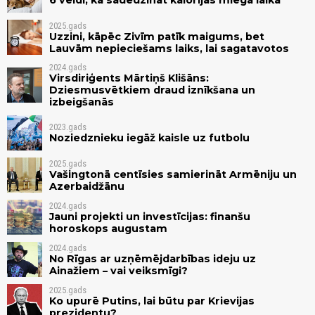
6 veidi, kā sadedzināt kalorijas miega laikā
2025.gads
Uzzini, kāpēc Zivīm patīk maigums, bet
Lauvām nepieciešams laiks, lai sagatavotos
2024.gads
Virsdiriģents Mārtiņš Klišāns:
Dziesmusvētkiem draud iznīkšana un
izbeigšanās
2023.gads
Noziedznieku iegāž kaisle uz futbolu
2025.gads
Vašingtonā centīsies samierināt Armēniju un
Azerbaidžānu
2024.gads
Jauni projekti un investīcijas: finanšu
horoskops augustam
2024.gads
No Rīgas ar uzņēmējdarbības ideju uz
Ainažiem – vai veiksmīgi?
2025.gads
Ko upurē Putins, lai būtu par Krievijas
prezidentu?