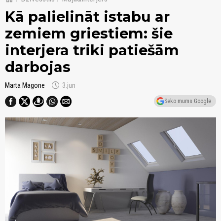
Kā palielināt istabu ar
zemiem griestiem: šie
interjera triki patiešām
darbojas
schedule
Marta Magone
3.jun
Seko mums Google