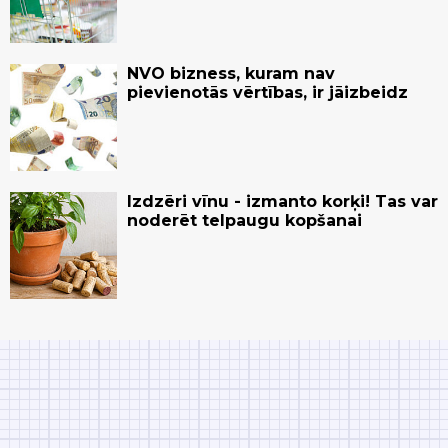
NVO bizness, kuram nav
pievienotās vērtības, ir jāizbeidz
Izdzēri vīnu - izmanto korķi! Tas var
noderēt telpaugu kopšanai