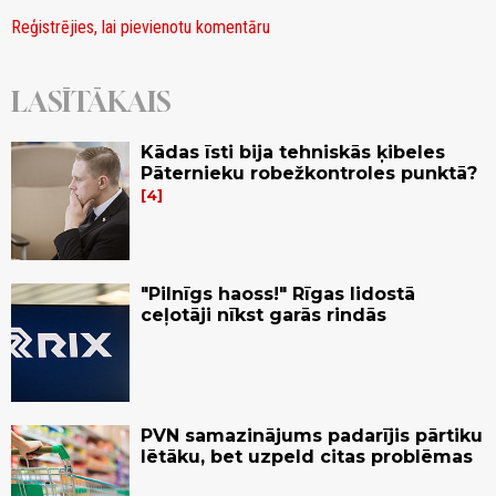
Reģistrējies, lai pievienotu komentāru
LASĪTĀKAIS
Kādas īsti bija tehniskās ķibeles
Pāternieku robežkontroles punktā?
4
"Pilnīgs haoss!" Rīgas lidostā
ceļotāji nīkst garās rindās
PVN samazinājums padarījis pārtiku
lētāku, bet uzpeld citas problēmas