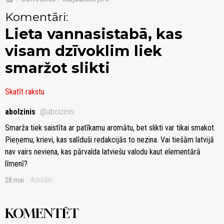
Komentāri:
Lieta vannasistabā, kas
visam dzīvoklim liek
smaržot slikti
Skatīt rakstu
abolzinis
@abolzinis
Smarža tiek saistīta ar patīkamu aromātu, bet slikti var tikai smakot.
Pieņemu, krievi, kas salīduši redakcijās to nezina. Vai tiešām latvijā
nav vairs neviena, kas pārvalda latviešu valodu kaut elementārā
līmenī?
28.mai
Atbildēt
KOMENTĒT