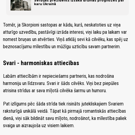
Serbijas prezidents izsaka drūmas prognozes par
karu Ukrainā
Tomēr, ja Skorpioni sastopas ar kādu, kurš, neskatoties uz viņa
atturīgo uzvedību, pastāvīgi izrāda interesi, viņi laiku pa laikam var
nomest bruņas un atvērties. Viņš atklāj sevi kā cilvēku, kas spēj uz
beznosacījumu mīlestību un mūžīgu uzticību savam partnerim.
Svari - harmoniskas attiecības
Labām attiecībām ir nepieciešams partneris, kas nodrošina
harmoniju un līdzsvaru. Svari ir šāds cilvēks. Viņi bez piepūles
atrisina strīdus ar sava mīļotā cilvēka šarmu un humoru.
Pat izlīgums pēc šāda strīda tiek risināts jutekliskajiem Svariem
raksturīgā unikālā veidā. Tāpat kā pirmajā romantiskās attiecības
dienā, viņi sāk bildināt savu mīļoto, nodrošinot, ka mīlestība paliek
svaiga un aizraujoša uz visiem laikiem.