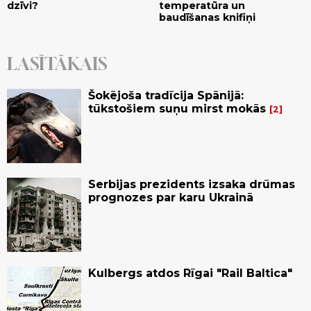
dzīvi?
temperatūra un
baudīšanas knifiņi
LASĪTĀKAIS
Šokējoša tradīcija Spānijā:
tūkstošiem suņu mirst mokās
2
Serbijas prezidents izsaka drūmas
prognozes par karu Ukrainā
Kulbergs atdos Rīgai "Rail Baltica"