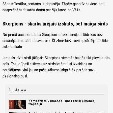
Šāda mīlestība, protams, ir abpusēja. Tāpēc gandrīz neviens pat
neapslāpētu absurdu domu par šķiršanos no Vēža.
Skorpions - skarbs ārējais izskats, bet maiga sirds
No pirmā acu uzmetiena Skorpioni noteikti nešķiet tādi, kas bez
nosacījumiem atdod savu sirdi. Šī zīme bieži vien apkārtējiem rāda
aukstu skatu.
Iemesls: dziļi sirdī jūtīgais Skorpions vienmēr baidās tikt pievilts citu
acīs. Tas jo īpaši attiecas uz sirdslietām. Lai izvairītos no
noraidījuma, viņi jau no paša sākuma labprātāk parāda savu
dzeloņaino pusi.
ŠOBRĪD LASA
Komponists Raimonds Tiguls atklāj ģimenes
traģēdiju