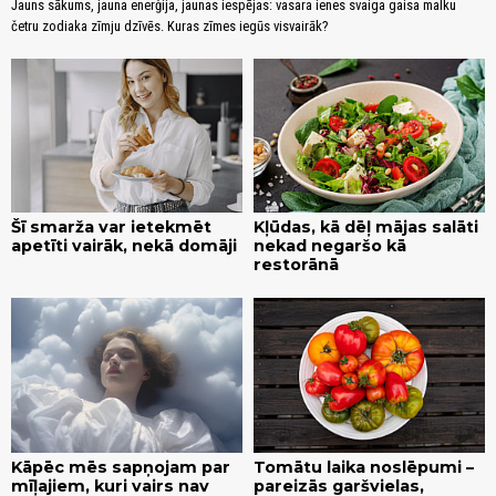
Jauns sākums, jauna enerģija, jaunas iespējas: vasara ienes svaiga gaisa malku
četru zodiaka zīmju dzīvēs. Kuras zīmes iegūs visvairāk?
Šī smarža var ietekmēt
Kļūdas, kā dēļ mājas salāti
apetīti vairāk, nekā domāji
nekad negaršo kā
restorānā
Kāpēc mēs sapņojam par
Tomātu laika noslēpumi –
mīļajiem, kuri vairs nav
pareizās garšvielas,