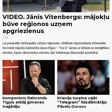
VIDEO. Jānis Vitenbergs: mājokļu
būve reģionos uzņem
apgriezienus
7:20
Lai piesaistītu darbaspēku Latvijas reģioniem, cilvēkiem nepieciešama dzīvesvieta.
Kā notiek mājokļu būvniecība ārpus Rīgas – “nra.lv” saruna ar klimata un enerģētikas
ministru, bijušo ekonomikas ministru Jāni Vitenbergu (Nacionālā apvienība).
Komponists Raimonds
Krievija turpina vajāt
Tiguls atklāj ģimenes
“Telegram” līdzdibinātāju
traģēdiju
Pāvelu Durovu