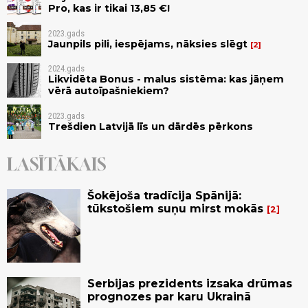
Pro, kas ir tikai 13,85 €!
2023.gads
Jaunpils pili, iespējams, nāksies slēgt
2
2024.gads
Likvidēta Bonus - malus sistēma: kas jāņem
vērā autoīpašniekiem?
2023.gads
Trešdien Latvijā līs un dārdēs pērkons
LASĪTĀKAIS
Šokējoša tradīcija Spānijā:
tūkstošiem suņu mirst mokās
2
Serbijas prezidents izsaka drūmas
prognozes par karu Ukrainā