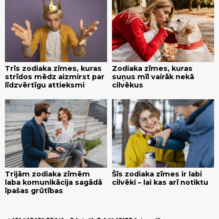
Trīs zodiaka zīmes, kuras
Zodiaka zīmes, kuras
strīdos mēdz aizmirst par
suņus mīl vairāk nekā
līdzvērtīgu attieksmi
cilvēkus
Trijām zodiaka zīmēm
Šīs zodiaka zīmes ir labi
laba komunikācija sagādā
cilvēki – lai kas arī notiktu
īpašas grūtības