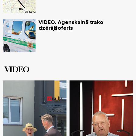
VIDEO. Āgenskalnā trako
dzērājšoferis
VIDEO