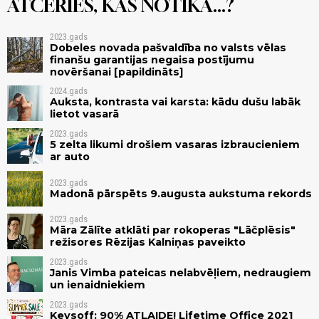
ATCERIES, KAS NOTIKA...?
2023.gads
Dobeles novada pašvaldība no valsts vēlas
finanšu garantijas negaisa postījumu
novēršanai [papildināts]
2024.gads
Auksta, kontrasta vai karsta: kādu dušu labāk
lietot vasarā
2023.gads
5 zelta likumi drošiem vasaras izbraucieniem
ar auto
2023.gads
Madonā pārspēts 9.augusta aukstuma rekords
2023.gads
Māra Zālīte atklāti par rokoperas "Lāčplēsis"
režisores Rēzijas Kalniņas paveikto
2023.gads
Janis Vimba pateicas nelabvēļiem, nedraugiem
un ienaidniekiem
2023.gads
Keysoff: 90% ATLAIDE! Lifetime Office 2021