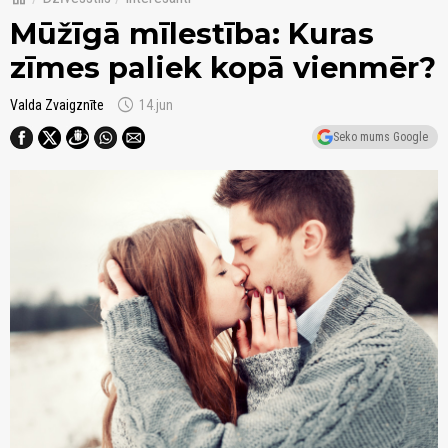
Mūžīgā mīlestība: Kuras
zīmes paliek kopā vienmēr?
schedule
Valda Zvaigznīte
14.jun
Seko mums Google