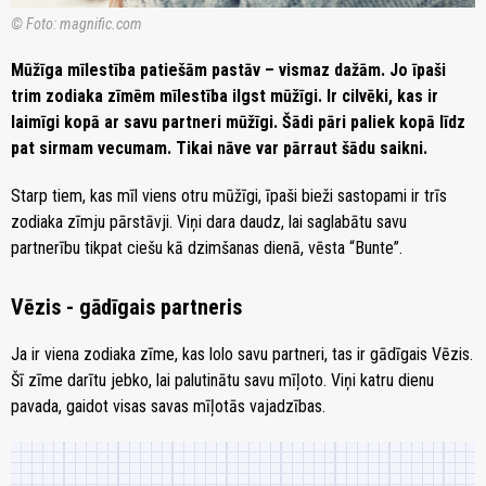
© Foto: magnific.com
Mūžīga mīlestība patiešām pastāv – vismaz dažām. Jo īpaši
trim zodiaka zīmēm mīlestība ilgst mūžīgi. Ir cilvēki, kas ir
laimīgi kopā ar savu partneri mūžīgi. Šādi pāri paliek kopā līdz
pat sirmam vecumam. Tikai nāve var pārraut šādu saikni.
Starp tiem, kas mīl viens otru mūžīgi, īpaši bieži sastopami ir trīs
zodiaka zīmju pārstāvji. Viņi dara daudz, lai saglabātu savu
partnerību tikpat ciešu kā dzimšanas dienā, vēsta “Bunte”.
Vēzis - gādīgais partneris
Ja ir viena zodiaka zīme, kas lolo savu partneri, tas ir gādīgais Vēzis.
Šī zīme darītu jebko, lai palutinātu savu mīļoto. Viņi katru dienu
pavada, gaidot visas savas mīļotās vajadzības.