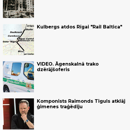
Kulbergs atdos Rīgai "Rail Baltica"
VIDEO. Āgenskalnā trako
dzērājšoferis
Komponists Raimonds Tiguls atklāj
ģimenes traģēdiju