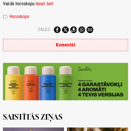
Vairāk horoskopu
lasiet šeit.
label
Horoskops
DALIES:
Komentēt
SAISTĪTĀS ZIŅAS