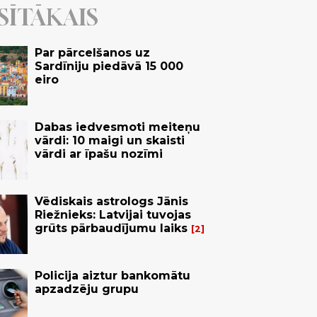
SĪTĀKAIS
Par pārcelšanos uz
Sardīniju piedāvā 15 000
eiro
Dabas iedvesmoti meiteņu
vārdi: 10 maigi un skaisti
vārdi ar īpašu nozīmi
Vēdiskais astrologs Jānis
Riežnieks: Latvijai tuvojas
grūts pārbaudījumu laiks
2
Policija aiztur bankomātu
apzadzēju grupu