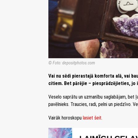
© Foto: depositphotos.com
Vai nu sēdi pierastajā komforta alā, vai bau
citiem. Bet pārējie – piesprādzējieties, jo 
Veselo saprātu un uzmanību saglabājam, bet ļa
pavēlnieks. Traucies, radi, pelni un piedzīvo. V
Vairāk horoskopu
lasiet šeit.