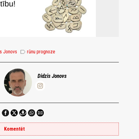
label
is Jonovs
rūnu prognoze
Didzis Jonovs
Komentēt