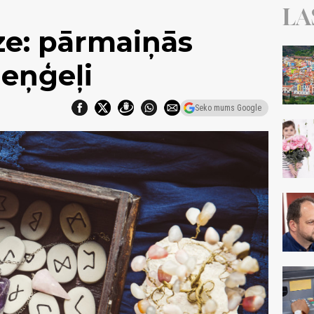
LA
e: pārmaiņās
 eņģeļi
Seko mums Google