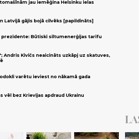
utomašīnām jau iemēģina Helsinku ielas
 Latvijā gājis bojā cilvēks [papildināts]
rezidente: Būtiski siltumenerģijas tarifu
"; Andris Kivičs neaicināts uzkāpj uz skatuves,
tē
nodokli varētu ieviest no nākamā gada
as vēl bez Krievijas apdraud Ukrainu
LA