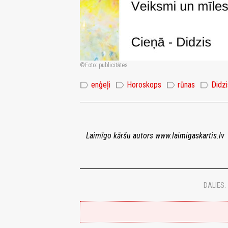
Foto: publicitātes
label
label
label
label
enģeļi
Horoskops
rūnas
Didz
Laimīgo kāršu autors www.laimigaskartis.lv
DALIES: