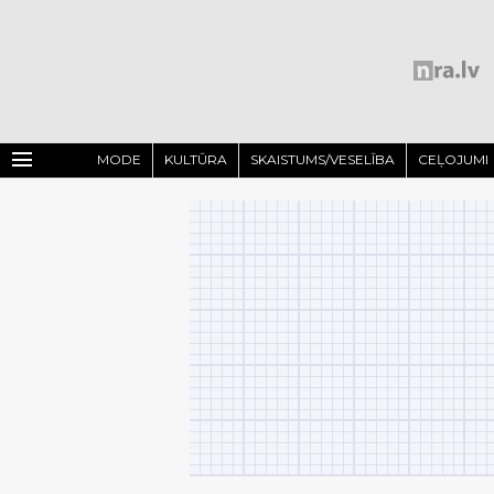
menu
MODE
KULTŪRA
SKAISTUMS/VESELĪBA
CEĻOJUMI