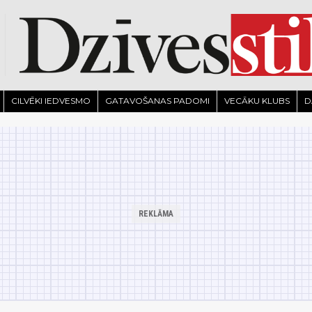
CILVĒKI IEDVESMO
GATAVOŠANAS PADOMI
VECĀKU KLUBS
D