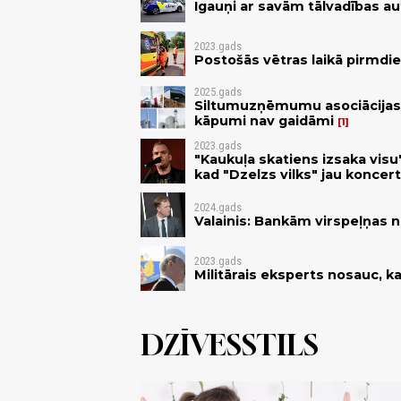
Igauņi ar savām tālvadības a
2023.gads
Postošās vētras laikā pirmdien
2025.gads
Siltumuzņēmumu asociācijas p
kāpumi nav gaidāmi
1
2023.gads
"Kaukuļa skatiens izsaka visu
kad "Dzelzs vilks" jau koncer
2024.gads
Valainis: Bankām virspeļņas 
2023.gads
Militārais eksperts nosauc, k
DZĪVESSTILS