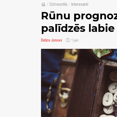
home
/
Dzīvesstils
/
Interesanti
Rūnu prognoz
palīdzēs labie
schedule
Didzis Jonovs
1.jun