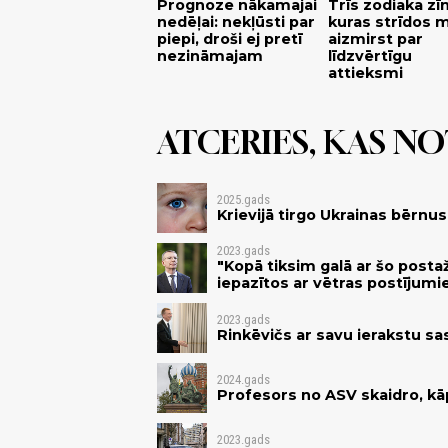
Prognoze nākamajai
Trīs zodiaka zī
nedēļai: nekļūsti par
kuras strīdos 
piepi, droši ej pretī
aizmirst par
nezināmajam
līdzvērtīgu
attieksmi
ATCERIES, KAS NOT
2025.gads
Krievijā tirgo Ukrainas bērnus
2023.gads
"Kopā tiksim galā ar šo posta
iepazītos ar vētras postījum
2023.gads
Rinkēvičs ar savu ierakstu s
2024.gads
Profesors no ASV skaidro, kā
2023.gads