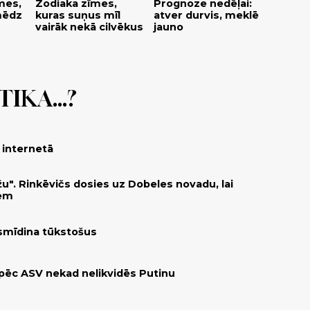
mes,
Zodiaka zīmes,
Prognoze nedēļai:
mēdz
kuras suņus mīl
atver durvis, meklē
vairāk nekā cilvēkus
jauno
IKA...?
 internetā
žu". Rinkēvičs dosies uz Dobeles novadu, lai
iem
asmīdina tūkstošus
pēc ASV nekad nelikvidēs Putinu