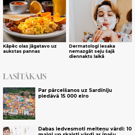
Kāpēc olas jāgatavo uz
Dermatologi iesaka
aukstas pannas
nemazgāt seju šajā
diennakts laikā
LASĪTĀKAIS
Par pārcelšanos uz Sardīniju
piedāvā 15 000 eiro
Dabas iedvesmoti meiteņu vārdi: 10
maigi un skaisti vārdi ar īpašu