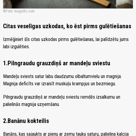
Foto: magnific.com
Citas veselīgas uzkodas, ko ēst pirms gulētiešanas
Izmēģiniet šīs citas uzkodas pirms gulētiešanas, lai palīdzētu jums
labi izgulēties.
1.Pilngraudu grauzdiņš ar mandeļu sviestu
Mandeļu sviests satur labu daudzumu olbaltumvielu un magnija.
Magnija deficīts var izraisīt muskuļu krampjus un bezmiegu.
Pilngraudu grauzdiņš ar mandeļu sviestu remdēs izsalkumu un
palielinās magnija uzņemšanu.
2.Banānu kokteilis
Banāns, kas sajaukts ar pienu ar zemu tauku saturu, palielina kalcija