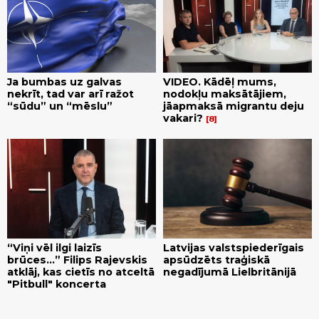
Ja bumbas uz galvas
VIDEO. Kādēļ mums,
nekrīt, tad var arī ražot
nodokļu maksātājiem,
“sūdu” un “mēslu”
jāapmaksā migrantu deju
vakari?
8
“Viņi vēl ilgi laizīs
Latvijas valstspiederīgais
brūces...” Filips Rajevskis
apsūdzēts traģiskā
atklāj, kas cietīs no atceltā
negadījumā Lielbritānijā
"Pitbull" koncerta