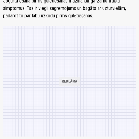
Jogurta ēšana pirms gulētiešanas mazina kuņģa-zarnu trakta
simptomus. Tas ir viegli sagremojams un bagāts ar uzturvielām,
padarot to par labu uzkodu pirms gulētiešanas.