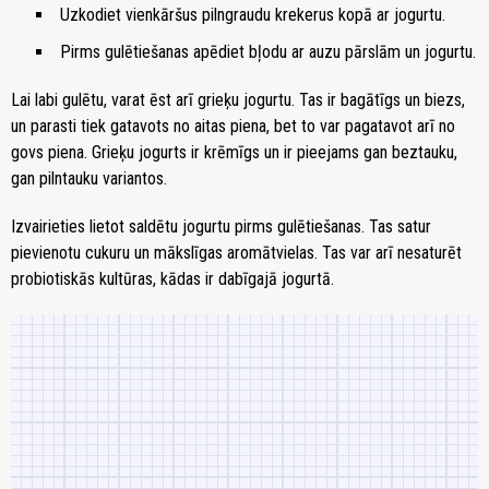
Uzkodiet vienkāršus pilngraudu krekerus kopā ar jogurtu.
Pirms gulētiešanas apēdiet bļodu ar auzu pārslām un jogurtu.
Lai labi gulētu, varat ēst arī grieķu jogurtu. Tas ir bagātīgs un biezs,
un parasti tiek gatavots no aitas piena, bet to var pagatavot arī no
govs piena. Grieķu jogurts ir krēmīgs un ir pieejams gan beztauku,
gan pilntauku variantos.
Izvairieties lietot saldētu jogurtu pirms gulētiešanas. Tas satur
pievienotu cukuru un mākslīgas aromātvielas. Tas var arī nesaturēt
probiotiskās kultūras, kādas ir dabīgajā jogurtā.