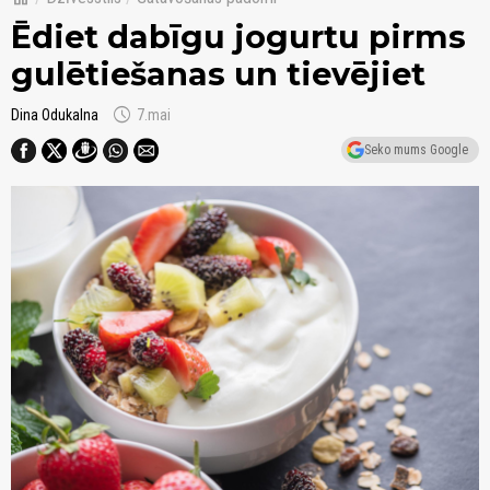
Ēdiet dabīgu jogurtu pirms
gulētiešanas un tievējiet
schedule
Dina Odukalna
7.mai
Seko mums Google