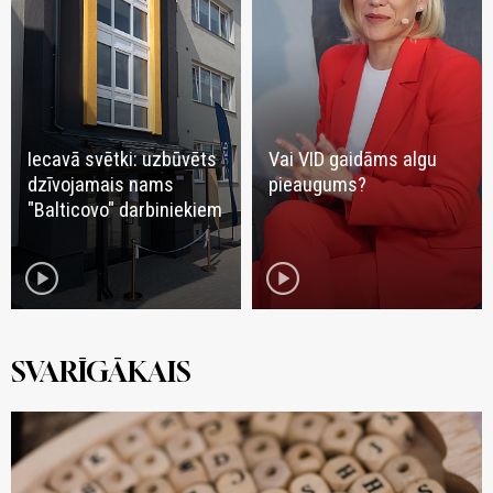
Iecavā svētki: uzbūvēts
Vai VID gaidāms algu
dzīvojamais nams
pieaugums?
"Balticovo" darbiniekiem
play_circle
play_circle
SVARĪGĀKAIS