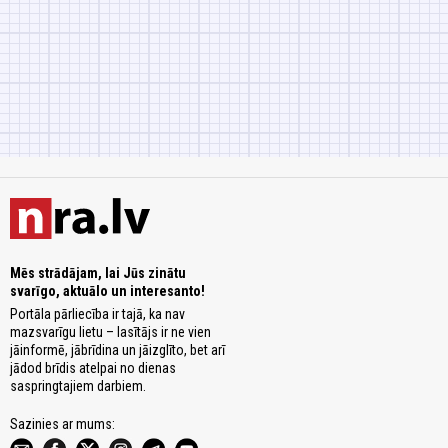
Mēs strādājam, lai Jūs zinātu
svarīgo, aktuālo un interesanto!
Portāla pārliecība ir tajā, ka nav
mazsvarīgu lietu – lasītājs ir ne vien
jāinformē, jābrīdina un jāizglīto, bet arī
jādod brīdis atelpai no dienas
saspringtajiem darbiem.
Sazinies ar mums: