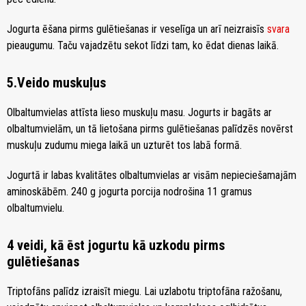
Jogurta ēšana pirms gulētiešanas ir veselīga un arī neizraisīs
svara
pieaugumu. Taču vajadzētu sekot līdzi tam, ko ēdat dienas laikā.
5.Veido muskuļus
Olbaltumvielas attīsta lieso muskuļu masu. Jogurts ir bagāts ar
olbaltumvielām, un tā lietošana pirms gulētiešanas palīdzēs novērst
muskuļu zudumu miega laikā un uzturēt tos labā formā.
Jogurtā ir labas kvalitātes olbaltumvielas ar visām nepieciešamajām
aminoskābēm. 240 g jogurta porcija nodrošina 11 gramus
olbaltumvielu.
4 veidi, kā ēst jogurtu kā uzkodu pirms
gulētiešanas
Triptofāns palīdz izraisīt miegu. Lai uzlabotu triptofāna ražošanu,