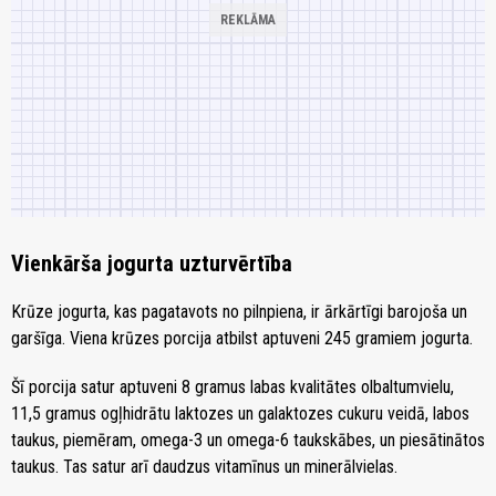
Vienkārša jogurta uzturvērtība
Krūze jogurta, kas pagatavots no pilnpiena, ir ārkārtīgi barojoša un
garšīga. Viena krūzes porcija atbilst aptuveni 245 gramiem jogurta.
Šī porcija satur aptuveni 8 gramus labas kvalitātes olbaltumvielu,
11,5 gramus ogļhidrātu laktozes un galaktozes cukuru veidā, labos
taukus, piemēram, omega-3 un omega-6 taukskābes, un piesātinātos
taukus. Tas satur arī daudzus vitamīnus un minerālvielas.