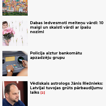
Dabas iedvesmoti meiteņu vārdi: 10
maigi un skaisti vārdi ar īpašu
nozīmi
Policija aiztur bankomātu
apzadzēju grupu
Vēdiskais astrologs Jānis Riežnieks:
Latvijai tuvojas grūts pārbaudījumu
laiks
2