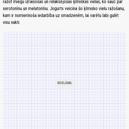
ražot miegu izraisošas un relaksējošas ķīmiskas vielas, ko sauc par
serotonīnu un melatonīnu. Jogurts veicina šo ķīmisko vielu ražošanu,
kam ir nomierinoša iedarbība uz smadzenēm, lai varētu labi gulēt
visu nakti.