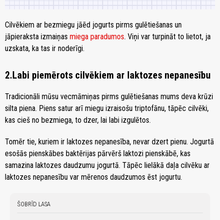
Cilvēkiem ar bezmiegu jāēd jogurts pirms gulētiešanas un
jāpieraksta izmaiņas
miega paradumos
. Viņi var turpināt to lietot, ja
uzskata, ka tas ir noderīgi.
2.Labi piemērots cilvēkiem ar laktozes nepanesību
Tradicionāli mūsu vecmāmiņas pirms gulētiešanas mums deva krūzi
silta piena. Piens satur arī miegu izraisošu triptofānu, tāpēc cilvēki,
kas cieš no bezmiega, to dzer, lai labi izgulētos.
Tomēr tie, kuriem ir laktozes nepanesība, nevar dzert pienu. Jogurtā
esošās pienskābes baktērijas pārvērš laktozi pienskābē, kas
samazina laktozes daudzumu jogurtā. Tāpēc lielākā daļa cilvēku ar
laktozes nepanesību var mērenos daudzumos ēst jogurtu.
ŠOBRĪD LASA