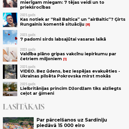
mierīgam miegam: 7 tējas veidi un to
priekšrocības
2025.gads
Kas notiek ar “Rail Baltica” un “airBaltic”? Ģirts
Rungainis komentē situāciju
8
2023.gads
7 padomi sirds labsajūtai vasaras laikā
2023.gads
Valdība plāno gripas vakcīnu iepirkumu par
četriem miljoniem
1
2025.gads
VIDEO. Bez ūdens, bez iespējas evakuēties -
Ukrainas pilsēta Pokrovska mirst mokās
2025.gads
Lielbritānijas princim Džordžam tiks aizliegts
ceļot ar ģimeni
LASĪTĀKAIS
Par pārcelšanos uz Sardīniju
piedāvā 15 000 eiro