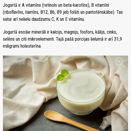
Jogurtā ir A vitamīns (retinols un beta-karotīns), B vitamīni
(riboflavīns, tiamīns, B12, B6, B9 jeb folāti un pantotēnskābe). Tas
satur arī nelielu daudzumu C, K un E vitamīnu.
Jogurtā esošie minerāli ir kalcijs, magnijs, fosfors, kālijs, cinks,
selēns un citi mikroelementi. Tajā pašā porcijas lielumā ir arī 31,9
miligrami holesterīna.
zoom_in