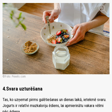
zoom_in
Foto: Pexels.com
4.Svara uzturēšana
Tas, ko uzņemat pirms gulētiešanas un dienas laikā, ietekmē svaru.
Jogurts ir relatīvi mazkaloriju ēdiens, lai apmierinātu vakara vēlmi
pēc ēdiena.