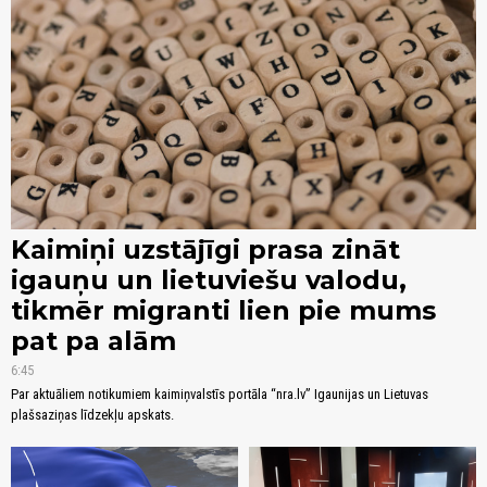
Kaimiņi uzstājīgi prasa zināt
igauņu un lietuviešu valodu,
tikmēr migranti lien pie mums
pat pa alām
6:45
Par aktuāliem notikumiem kaimiņvalstīs portāla “nra.lv” Igaunijas un Lietuvas
plašsaziņas līdzekļu apskats.