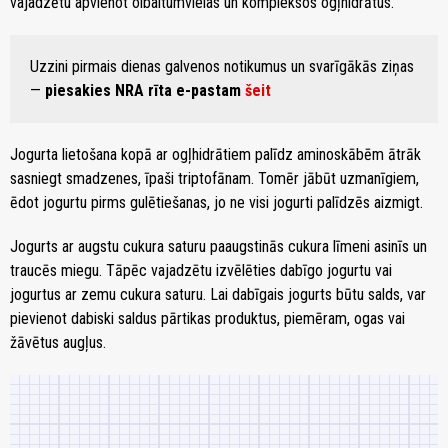
vajadzētu apvienot olbaltumvielas un kompleksos ogļhidrātus.
Uzzini pirmais dienas galvenos notikumus un svarīgākās ziņas
—
piesakies NRA rīta e-pastam
šeit
Jogurta lietošana kopā ar ogļhidrātiem palīdz aminoskābēm ātrāk
sasniegt smadzenes, īpaši triptofānam. Tomēr jābūt uzmanīgiem,
ēdot jogurtu pirms gulētiešanas, jo ne visi jogurti palīdzēs aizmigt.
Jogurts ar augstu cukura saturu paaugstinās cukura līmeni asinīs un
traucēs miegu. Tāpēc vajadzētu izvēlēties dabīgo jogurtu vai
jogurtus ar zemu cukura saturu. Lai dabīgais jogurts būtu salds, var
pievienot dabiski saldus pārtikas produktus, piemēram, ogas vai
žāvētus augļus.