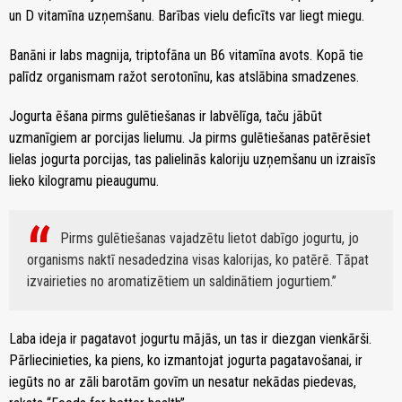
un D vitamīna uzņemšanu. Barības vielu deficīts var liegt miegu.
Banāni ir labs magnija, triptofāna un B6 vitamīna avots. Kopā tie
palīdz organismam ražot serotonīnu, kas atslābina smadzenes.
Jogurta ēšana pirms gulētiešanas ir labvēlīga, taču jābūt
uzmanīgiem ar porcijas lielumu. Ja pirms gulētiešanas patērēsiet
lielas jogurta porcijas, tas palielinās kaloriju uzņemšanu un izraisīs
lieko kilogramu pieaugumu.
Pirms gulētiešanas vajadzētu lietot dabīgo jogurtu, jo
organisms naktī nesadedzina visas kalorijas, ko patērē. Tāpat
izvairieties no aromatizētiem un saldinātiem jogurtiem.
Laba ideja ir pagatavot jogurtu mājās, un tas ir diezgan vienkārši.
Pārliecinieties, ka piens, ko izmantojat jogurta pagatavošanai, ir
iegūts no ar zāli barotām govīm un nesatur nekādas piedevas,