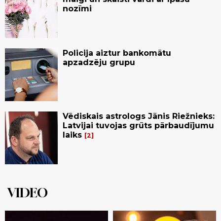
nozīmi
Policija aiztur bankomātu
apzadzēju grupu
Vēdiskais astrologs Jānis Riežnieks:
Latvijai tuvojas grūts pārbaudījumu
laiks
2
VIDEO