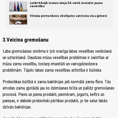
Lielbritānijā izskan ideja ES vietā izveidot jaunu
savienību
Vīrieša pirmsnāves vēstījums satricina visu ģimeni
3.Veicina gremošanu
Laba gremošanas sistēma ir ļoti svarīga labas veselības veidošanā
un uzturēšanā. Daudzas mūsu veselības problēmas ir saistītas ar
mūsu zarnu veselību, tostarp imunitāti un vairogdziedzera
problēmām. Tāpēc labas zarnu veselības attīstība ir būtiska.
Probiotikas būtībā ir zarnu baktērijas jeb normālā zarnu flora. Tās
atrodas zarnu gļotādā jau no dzimšanas brīža un palīdz gremošanas
procesā. Piens un piena produkti, piemēram, jogurts, kefīrs un
paniņas, ir dabiski probiotiski pārtikas produkti, jo tie satur labās
dzīvās baktērijas.