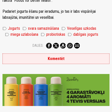
raksta “Foods for better health”.
Padariet jogurta ēšanu par ieradumu, jo tas ir labs vispārējai
labsajūtai, imunitātei un veselībai.
label
label
label
Jogurts
svara samazināšana
Veselīgas uzkodas
label
label
label
miega uzlabošana
probiotiskas
dabīgais jogurts
DALIES:
Komentēt