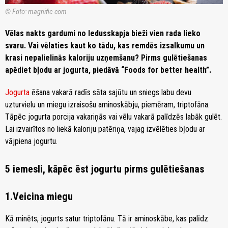
© Foto: magnific.com
Vēlas nakts gardumi no ledusskapja bieži vien rada lieko
svaru. Vai vēlaties kaut ko tādu, kas remdēs izsalkumu un
krasi nepalielinās kaloriju uzņemšanu? Pirms gulētiešanas
apēdiet bļodu ar jogurta, piedāvā “Foods for better health”.
Jogurta
ēšana vakarā radīs sāta sajūtu un sniegs labu devu
uzturvielu un miegu izraisošu aminoskābju, piemēram, triptofāna.
Tāpēc jogurta porcija vakariņās vai vēlu vakarā palīdzēs labāk gulēt.
Lai izvairītos no liekā kaloriju patēriņa, vajag izvēlēties bļodu ar
vājpiena jogurtu.
5 iemesli, kāpēc ēst jogurtu pirms gulētiešanas
1.Veicina miegu
Kā minēts, jogurts satur triptofānu. Tā ir aminoskābe, kas palīdz