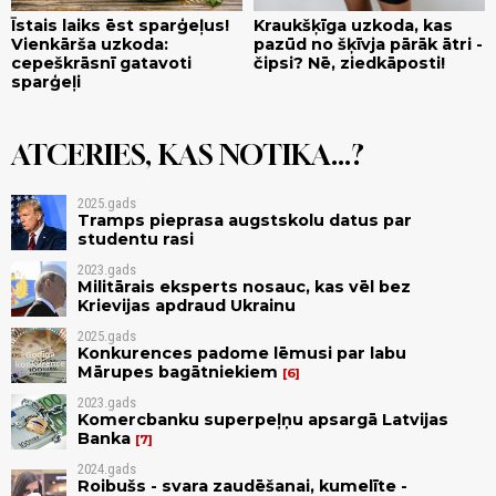
Īstais laiks ēst sparģeļus!
Kraukšķīga uzkoda, kas
Vienkārša uzkoda:
pazūd no šķīvja pārāk ātri -
cepeškrāsnī gatavoti
čipsi? Nē, ziedkāposti!
sparģeļi
ATCERIES, KAS NOTIKA...?
2025.gads
Tramps pieprasa augstskolu datus par
studentu rasi
2023.gads
Militārais eksperts nosauc, kas vēl bez
Krievijas apdraud Ukrainu
2025.gads
Konkurences padome lēmusi par labu
Mārupes bagātniekiem
6
2023.gads
Komercbanku superpeļņu apsargā Latvijas
Banka
7
2024.gads
Roibušs - svara zaudēšanai, kumelīte -