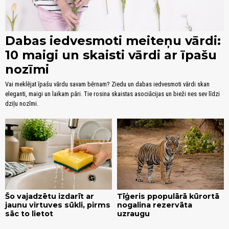
Dabas iedvesmoti meiteņu vārdi:
10 maigi un skaisti vārdi ar īpašu
nozīmi
Vai meklējat īpašu vārdu savam bērnam? Ziedu un dabas iedvesmoti vārdi skan
eleganti, maigi un laikam pāri. Tie rosina skaistas asociācijas un bieži nes sev līdzi
dziļu nozīmi.
Šo vajadzētu izdarīt ar
Tīģeris ppopulārā kūrortā
jaunu virtuves sūkli, pirms
nogalina rezervāta
sāc to lietot
uzraugu