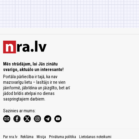
Mēs strādājam, lai Jūs zinātu
svarīgo, aktuālo un interesanto!
Portāla pārliecība ir tajā, ka nav
mazsvarīgu lietu – lasītājs ir ne vien
jāinformē, jābrīdina un jāizglīto, bet arī
jādod brīdis atelpai no dienas
saspringtajiem darbiem.
Sazinies ar mums:
Par nra.lv
Reklāma
Misija
Privātuma politika
Lietošanas noteikumi