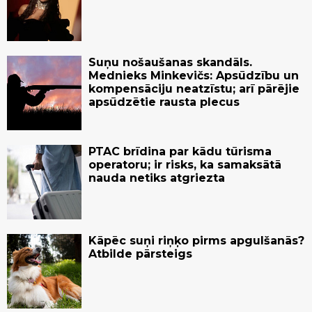
Suņu nošaušanas skandāls.
Mednieks Minkevičs: Apsūdzību un
kompensāciju neatzīstu; arī pārējie
apsūdzētie rausta plecus
PTAC brīdina par kādu tūrisma
operatoru; ir risks, ka samaksātā
nauda netiks atgriezta
Kāpēc suņi riņķo pirms apgulšanās?
Atbilde pārsteigs