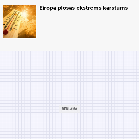
Eiropā plosās ekstrēms karstums