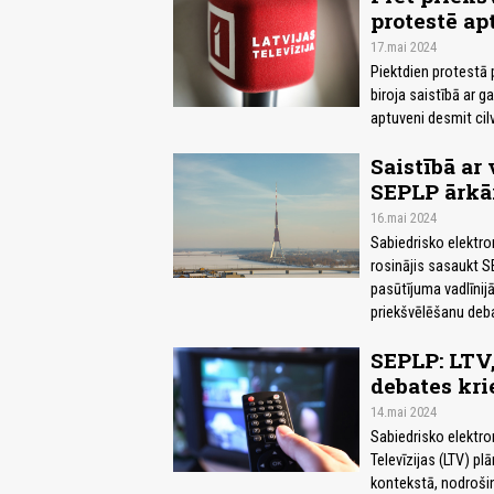
protestē ap
17.mai 2024
Piektdien protestā 
biroja saistībā ar 
aptuveni desmit cilv
Saistībā ar
SEPLP ārkār
16.mai 2024
Sabiedrisko elektro
rosinājis sasaukt S
pasūtījuma vadlīnij
priekšvēlēšanu deba
SEPLP: LTV,
debates kri
14.mai 2024
Sabiedrisko elektro
Televīzijas (LTV) p
kontekstā, nodrošin