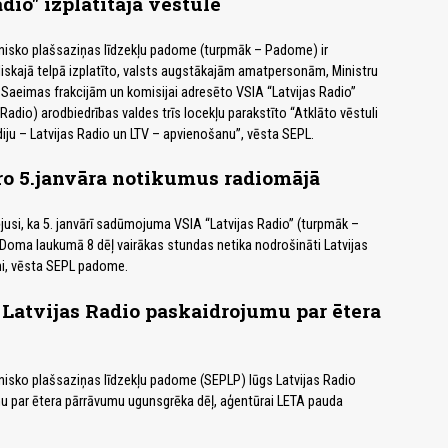
dio" izplatītajā vēstulē
onisko plašsaziņas līdzekļu padome (turpmāk – Padome) ir
liskajā telpā izplatīto, valsts augstākajām amatpersonām, Ministru
 Saeimas frakcijām un komisijai adresēto VSIA “Latvijas Radio”
Radio) arodbiedrības valdes trīs locekļu parakstīto “Atklāto vēstuli
iju – Latvijas Radio un LTV – apvienošanu”, vēsta SEPL.
ro 5.janvāra notikumus radiomājā
usi, ka 5. janvārī sadūmojuma VSIA “Latvijas Radio” (turpmāk –
 Doma laukumā 8 dēļ vairākas stundas netika nodrošināti Latvijas
mi, vēsta SEPL padome.
Latvijas Radio paskaidrojumu par ētera
nisko plašsaziņas līdzekļu padome (SEPLP) lūgs Latvijas Radio
u par ētera pārrāvumu ugunsgrēka dēļ, aģentūrai LETA pauda