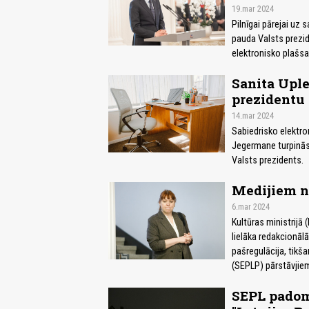
19.mar 2024
Pilnīgai pārejai uz 
pauda Valsts prezid
elektronisko plašsa
Sanita Uple
prezidentu
14.mar 2024
Sabiedrisko elektro
Jegermane turpinās 
Valsts prezidents.
Medijiem no
6.mar 2024
Kultūras ministrijā
lielāka redakcionāl
pašregulācija, tikš
(SEPLP) pārstāvjiem
SEPL padom