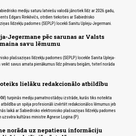
sabiedrisko mediju saturu latviešu valodā jānotiek līdz ar 2026.gadu,
ents Edgars Rinkēvičs, otrdien tiekoties ar Sabiedrisko
ziņas līdzekļu padomes (SEPLP) locekli Sanitu Upleju-Jegermani.
ja-Jegermane pēc sarunas ar Valsts
 maina savu lēmumu
nisko plašsaziņas līdzekļu padomes (SEPLP) locekle Sanita Upleja-
veikt savus amata pienākumus līdz pilnvaru beigām, tviterī norāda
teiks lielāku redakcionālo atbildību
 (KM) turpinās mediju pamatnostādņu izstrāde, kurās tiks noteikta
ā atbildība un spēja profesionāli izvērtēt redakcionālos lēmumus jeb
anās laikā ar Sabiedrisko elektronisko plašsaziņas līdzekļu padomes
 uzsvēra kultūras ministre Agnese Logina (P).
e norāda uz nepatiesu informāciju