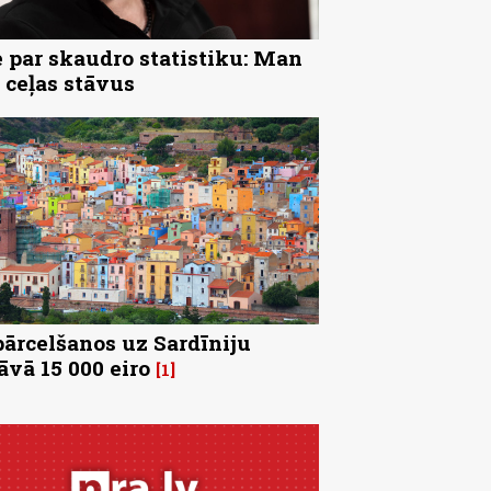
 par skaudro statistiku: Man
 ceļas stāvus
pārcelšanos uz Sardīniju
āvā 15 000 eiro
1