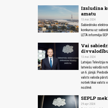
Izsludina 
amatu
13.mai 2024
Sabiedrisko elektro
konkursu uz sabied
LETA informēja SEP
Vai sabiedr
divvalodīb
13.mai 2024
Latvijas Televīzija
latviešu valodā notik
un 6. jūnijā. Piedo
valsts valoda pārst
notiek tikai valst
nozīmē.
SEPLP mekl
29.apr 2024