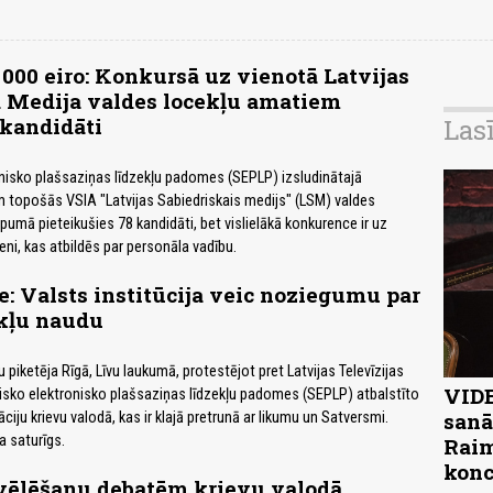
 000 eiro: Konkursā uz vienotā Latvijas
ā Medija valdes locekļu amatiem
kandidāti
Las
nisko plašsaziņas līdzekļu padomes (SEPLP) izsludinātajā
 topošās VSIA "Latvijas Sabiedriskais medijs" (LSM) valdes
umā pieteikušies 78 kandidāti, bet vislielākā konkurence ir uz
eni, kas atbildēs par personāla vadību.
e: Valsts institūcija veic noziegumu par
kļu naudu
 piketēja Rīgā, Līvu laukumā, protestējot pret Latvijas Televīzijas
VIDE
isko elektronisko plašsaziņas līdzekļu padomes (SEPLP) atbalstīto
sanā
ciju krievu valodā, kas ir klajā pretrunā ar likumu un Satversmi.
a saturīgs.
Raim
konc
švēlēšanu debatēm krievu valodā