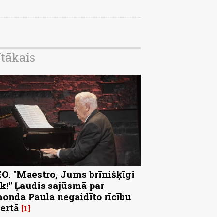
ītākais
O. "Maestro, Jums brīnišķīgi
k!" Ļaudis sajūsmā par
onda Paula negaidīto rīcību
ertā
1