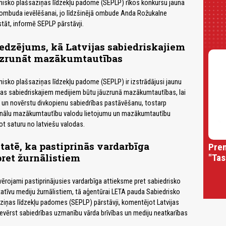
nisko plašsaziņas līdzekļu padome (SEPLP) rīkos konkursu jauna
 ombuda ievēlēšanai, jo līdzšinējā ombude Anda Rožukalne
āt, informē SEPLP pārstāvji.
redzējums, kā Latvijas sabiedriskajiem
zrunāt mazākumtautības
nisko plašsaziņas līdzekļu padome (SEPLP) ir izstrādājusi jaunu
jas sabiedriskajiem medijiem būtu jāuzrunā mazākumtautības, lai
 un novērstu divkopienu sabiedrības pastāvēšanu, tostarp
nālu mazākumtautību valodu lietojumu un mazākumtautību
t saturu no latviešu valodas.
atē, ka pastiprinās vardarbīga
Prem
ret žurnālistiem
"Tas
vērojami pastiprinājusies vardarbīga attieksme pret sabiedrisko
itatīvu mediju žurnālistiem, tā aģentūrai LETA pauda Sabiedrisko
ziņas līdzekļu padomes (SEPLP) pārstāvji, komentējot Latvijas
evērst sabiedrības uzmanību vārda brīvības un mediju neatkarības