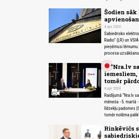
Šodien sāk 
apvienoša
4.apr 2024
Sabiedrisko elektro
Radio" (LR) un VSIA 
pieņēmusi lēmumu p
procesa uzsākšanu,
"Nra.lv s
iemesliem,
tomēr pārd
4.apr 2024
Raidījumā “Nra.lv s
mēneša - 5. martā -
līdzekļu padomes (SE
tomēr nolēma palik
Rinkēvičs s
sabiedriski