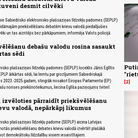
tuveni desmit cilvēki
pie Sabiedrisko elektronisko plašsaziņas līdzekļu padomes (SEPLP)
gaidāmajām priekšvēlēšanu debatēm krievu valodā piedalījušies
ēki un tas aizritējis bez pārkāpumiem, informēja Valsts policijā.
 vēlēšanu debašu valodu rosina sasaukt
tas sēdi
Puti
nisko plašsaziņas līdzekļu padomes (SEPLP) loceklis Jānis Eglītis
"rie
EPLP ārkārtas sēdi, lai lemtu par grozījumiem Sabiedriskajā
ās 2023.-2025.gadam, stingrāk nosakot Eiropas Parlamenta (EP)
2
šu norises priekšnoteikumus, liecina Eglīša paziņojums tviterī.
 izvēloties pārraidīt priekšvēlēšanu
evu valodā, nepārkāpj likumus
nisko plašsaziņas līdzekļu padome (SEPLP) aicina Latvijas
lānotās priekšvēlēšanu debates krievu valodā izvērtēt plašākā
ot demokrātisku līdzdalību visiem iesaistītajiem.