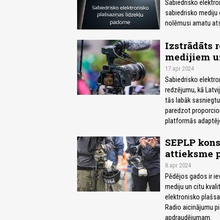
Sabiedrisko elektro
sabiedrisko mediju
nolēmusi amatu atst
Izstrādāts 
medijiem u
17.apr 2024
Sabiedrisko elektro
redzējumu, kā Latvi
tās labāk sasniegtu
paredzot proporcio
platformās adaptējo
SEPLP konst
attieksme p
8.apr 2024
Pēdējos gados ir ie
mediju un citu kval
elektronisko plašsa
Radio aicinājumu pi
apdraudējumam.