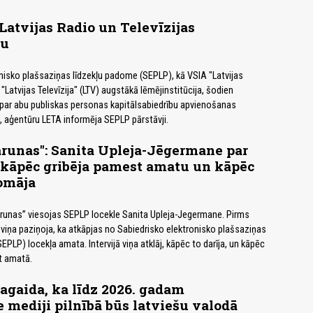
Latvijas Radio un Televīzijas
nu
nisko plašsaziņas līdzekļu padome (SEPLP), kā VSIA "Latvijas
"Latvijas Televīzija" (LTV) augstākā lēmējinstitūcija, šodien
ar abu publiskas personas kapitālsabiedrību apvienošanas
 aģentūru LETA informēja SEPLP pārstāvji.
arunas": Sanita Upleja-Jēgermane par
 kāpēc gribēja pamest amatu un kāpēc
omāja
arunas” viesojas SEPLP locekle Sanita Upleja-Jegermane. Pirms
 viņa paziņoja, ka atkāpjas no Sabiedrisko elektronisko plašsaziņas
PLP) locekļa amata. Intervijā viņa atklāj, kāpēc to darīja, un kāpēc
t amatā.
agaida, ka līdz 2026. gadam
e mediji pilnībā būs latviešu valodā