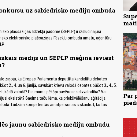
konkursu uz sabiedrisko mediju ombuda
Supe
mati
nisko plašsaziņas līdzekļu padome (SEPLP) ir izsludinājusi
risko elektronisko plašsaziņas līdzekļu ombuda amatu, aģentūru
LP.
iskais medijs un SEPLP mēģina ieviest
u?
 nule ziņoja, ka Eiropas Parlamenta deputāta kandidātu debates
šot 2., 4. un 6. jūnijā, savukārt krievu valodā debates būšot 3., 4., 5.
diet, kādā valodā? Pie mums pēkšņi pavērusies divvalodība? Vai
Par 
ājusi eksistēt? Saeima taču lēma, ka priekšvēlēšanu aģitācija
pied
s valodā. Lūdzām kompetentās amatpersonas izskaidrot, ko tas
ēs jaunu sabiedrisko mediju ombudu