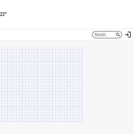
22°
login
search