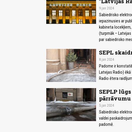
"Latvijas Ra
9.jan 2024
Sabiedrisko elektr
iepazinusies ar pub
kabineta locekļiem,
(turpmāk – Latvijas 
par sabiedrisko med
SEPL skaid
8.jan 2024
Padome ir konstatēj
Latvijas Radio) ēkā
Radio ētera raidīju
SEPLP lūgs 
pārrāvumu
5.jan 2024
Sabiedrisko elektro
valdei paskaidrojum
padomē.