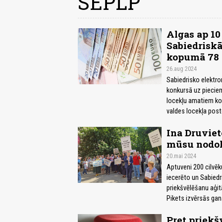
SEPLP
Algas ap 10
Sabiedrisk
kopumā 78 
26.aug 2024
Sabiedrisko elektro
konkursā uz pieciem
locekļu amatiem kop
valdes locekļa post
Ina Druviet
mūsu nodo
20.mai 2024
Aptuveni 200 cilvēku
iecerēto un Sabiedr
priekšvēlēšanu aģitā
Pikets izvērsās gan
Pret priek