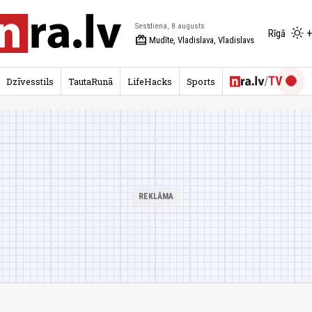
Sestdiena, 8.augusts
+
Rīgā
redeem
Mudīte, Vladislava, Vladislavs
Dzīvesstils
TautaRunā
LifeHacks
Sports