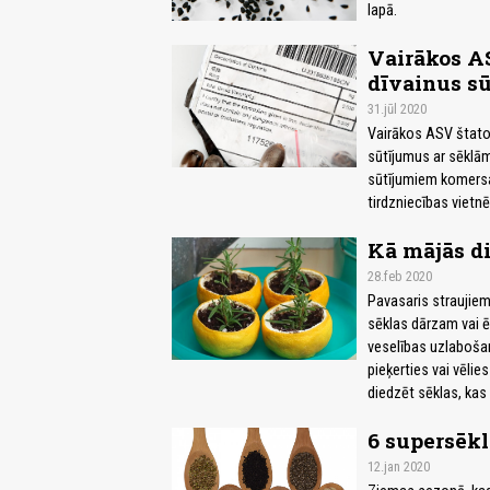
lapā.
Vairākos AS
dīvainus s
31.jūl 2020
Vairākos ASV štatos
sūtījumus ar sēklām
sūtījumiem komersa
tirdzniecības vietnē
Kā mājās di
28.feb 2020
Pavasaris straujiem 
sēklas dārzam vai ē
veselības uzlabošana
pieķerties vai vēlie
diedzēt sēklas, kas 
6 supersēkl
12.jan 2020