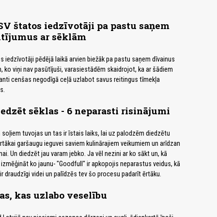
V štatos iedzīvotāji pa pastu saņem
ūtījumus ar sēklām
 iedzīvotāji pēdējā laikā arvien biežāk pa pastu saņem dīvainus
, ko viņi nav pasūtījuši, varasiestādēm skaidrojot, ka ar šādiem
nti cenšas negodīgā ceļā uzlabot savus reitingus tīmekļa
s.
edzēt sēklas - 6 neparasti risinājumi
soļiem tuvojas un tas ir īstais laiks, lai uz palodzēm diedzētu
rtākai garšaugu ieguvei saviem kulinārajiem veikumiem un arīdzan
i. Un diedzēt jau varam jebko. Ja vēl nezini ar ko sākt un, kā
s izmēģināt ko jaunu- "Goodfull" ir apkopojis neparastus veidus, kā
ir draudzīgi videi un palīdzēs tev šo procesu padarīt ērtāku.
as, kas uzlabo veselību