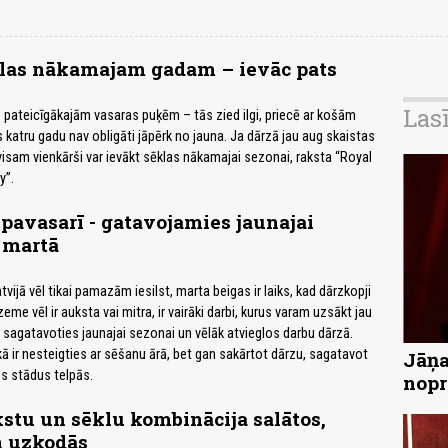
klas nākamajam gadam – ievāc pats
Las
no pateicīgākajām vasaras puķēm – tās zied ilgi, priecē ar košām
 katru gadu nav obligāti jāpērk no jauna. Ja dārzā jau aug skaistas
visam vienkārši var ievākt sēklas nākamajai sezonai, raksta “Royal
y”.
 pavasarī - gatavojamies jaunajai
 martā
tvijā vēl tikai pamazām iesilst, marta beigas ir laiks, kad dārzkopji
zeme vēl ir auksta vai mitra, ir vairāki darbi, kurus varam uzsākt jau
s sagatavoties jaunajai sezonai un vēlāk atvieglos darbu dārzā.
kā ir nesteigties ar sēšanu ārā, bet gan sakārtot dārzu, sagatavot
Jāņa
s stādus telpās.
nopr
kstu un sēklu kombinācija salātos,
n uzkodās