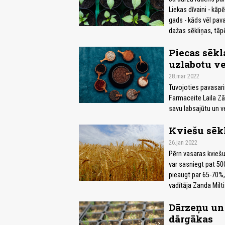
Liekas dīvaini - kāp
gads - kāds vēl pav
dažas sēkliņas, tāpē
Piecas sēkla
uzlabotu ve
28.mar 2022
Tuvojoties pavasari
Farmaceite Laila Zāl
savu labsajūtu un v
Kviešu sēkl
26.jan 2022
Pērn vasaras kviešu
var sasniegt pat 50
pieaugt par 65-70%,
vadītāja Zanda Milti
Dārzeņu un 
dārgākas