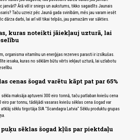
ēc janvārī? Ārā vēl ir sniegs un aukstums, tikko sagaidīts Jaunais
asaris? Taču uzreiz pēc Jaunā gada svinībām, mēs jau varam iesēt
c dārza darbi, lai arī vēl tikai telpās, jau pamazām var sākties.
s, kuras noteikti jāiekļauj uzturā, lai
selību
m, organisma vitamīnu un enerģijas rezerves parasti ir izsīkušas.
īte iesaka, kuras no sēklām būtu vērts iekļaut uzturā, lai uzlabotu
eselību.
as cenas šogad varētu kāpt pat par 65%
 sēkla maksāja aptuveni 300 eiro tonnā, taču patlaban kviešu cena
0 eiro par tonnu, tādējādi vasaras kviešu sēklas cena šogad var
 atklāj sēklu tirgotāja SIA "Scandagra Latvia" Sēklu produktu grupas
ņa.
puķu sēklas šogad kļūs par piektdaļu