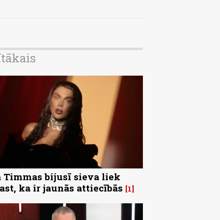
ītākais
 Timmas bijusī sieva liek
ast, ka ir jaunās attiecībās
1