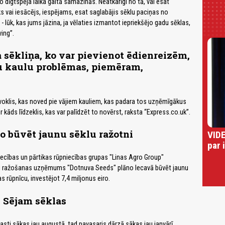
 dīgtspēja laika gaitā samazinās. Neatkarīgi no tā, vai esat
ks vai iesācējs, iespējams, esat saglabājis sēklu paciņas no
 lūk, kas jums jāzina, ja vēlaties izmantot iepriekšējo gadu sēklas,
ing”.
sēkliņa, ko var pievienot ēdienreizēm,
u kaulu problēmas, piemēram,
oklis, kas noved pie vājiem kauliem, kas padara tos uzņēmīgākus
r kāds līdzeklis, kas var palīdzēt to novērst, raksta “Express.co.uk”.
o būvēt jaunu sēklu ražotni
VIDE
par 
ecības un pārtikas rūpniecības grupas "Linas Agro Group"
lu ražošanas uzņēmums "Dotnuva Seeds" plāno Iecavā būvēt jaunu
 rūpnīcu, investējot 7,4 miljonus eiro.
. Sējam sēklas
asti sākas jau augustā, tad pavasaris dārzā sākas jau janvārī.