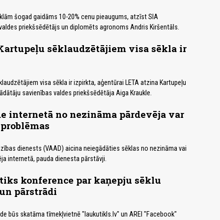
klām šogad gaidāms 10-20% cenu pieaugums, atzīst SIA
valdes priekšsēdētājs un diplomēts agronoms Andris Kiršentāls.
Kartupeļu sēklaudzētājiem visa sēkla ir
klaudzētājiem visa sēkla ir izpirkta, aģentūrai LETA atzina Kartupeļu
ādātāju savienības valdes priekšsēdētāja Aiga Kraukle.
e internetā no nezināma pārdevēja var
 problēmas
dzības dienests (VAAD) aicina neiegādāties sēklas no nezināma vai
 internetā, pauda dienesta pārstāvji.
tiks konference par kaņepju sēklu
un pārstrādi
de būs skatāma tīmekļvietnē "laukutikls.lv" un AREI "Facebook"