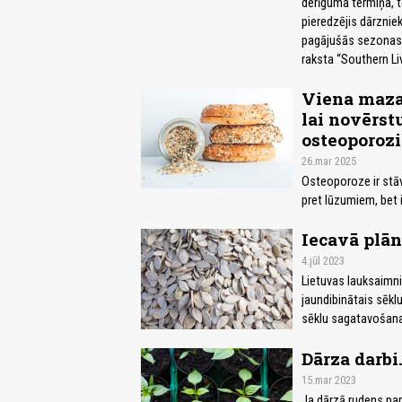
derīguma termiņa, to
pieredzējis dārznie
pagājušās sezonas -
raksta “Southern Liv
Viena maza 
lai novērst
osteoporozi
26.mar 2025
Osteoporoze ir stāv
pret lūzumiem, bet i
Iecavā plān
4.jūl 2023
Lietuvas lauksaimni
jaundibinātais sēk
sēklu sagatavošanas
Dārza darbi
15.mar 2023
Ja dārzā rudens par