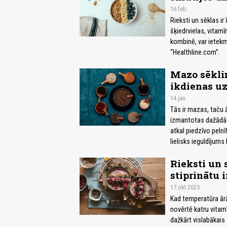
16.feb
Rieksti un sēklas ir
šķiedrvielas, vitamī
kombinē, var ietekm
“Healthline.com”.
Mazo sēkliņ
ikdienas u
14.jan
Tās ir mazas, taču ā
izmantotas dažādās 
atkal piedzīvo pelnī
lielisks ieguldījums
Rieksti un 
stiprinātu 
17.okt 2025
Kad temperatūra ārā
novērtē katru vitamī
dažkārt vislabākais