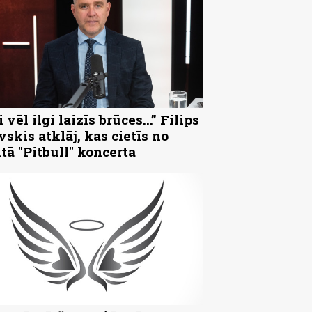
 vēl ilgi laizīs brūces...” Filips
vskis atklāj, kas cietīs no
ltā "Pitbull" koncerta