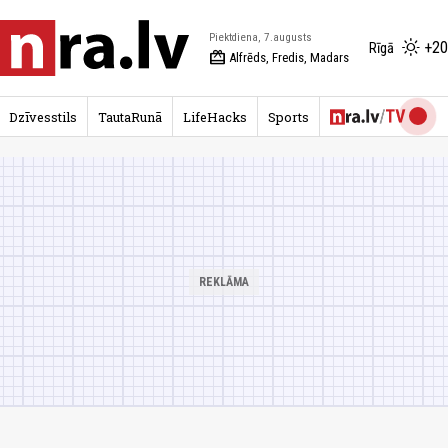
Piektdiena, 7.augusts
+20
Rīgā
redeem
Alfrēds, Fredis, Madars
Dzīvesstils
TautaRunā
LifeHacks
Sports