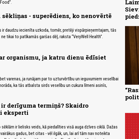
Laim
 Food”.
Siev
sēkliņas - superēdiens, ko nenovērtē
pied
 ir daudzu iecienīta uzkoda, tomēr, pretēji vispārpieņemtajam, tās
rā ne tikai to patīkamās garšas dēļ, raksta “VeryWell Health”.
ar organismu, ja katru dienu ēdīsiet
 bet varenas, ja runājam par to uzturvērtību un ieguvumiem veselībai
 norāda, ka tās atbalsta sirds veselību un cukura līmeni asinīs,
“Ras
poli
ir derīguma termiņš? Skaidro
i eksperti
klām ir lielisks veids, kā piedalīties visā auga dzīves ciklā. Dažas
airākus gadus, bet citas - vēl ilgāk, un, lai arī tām nav noteikta