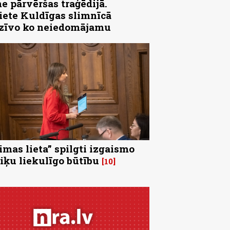
e pārvēršas traģēdijā.
iete Kuldīgas slimnīcā
zīvo ko neiedomājamu
imas lieta” spilgti izgaismo
tiķu liekulīgo būtību
10