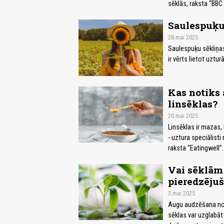
sēklās, raksta “BBC
Saulespuķu 
28.mai 2025
Saulespuķu sēkliņas
ir vērts lietot uztu
Kas notiks 
linsēklas?
20.mai 2025
Linsēklas ir mazas,
- uztura speciālisti
raksta “Eatingwell”.
Vai sēklām 
pieredzējuš
3.mai 2025
Augu audzēšana no sē
sēklas var uzglabāt v