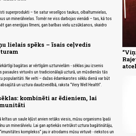
 īsti superprodukti – tie satur veselīgos taukus, olbaltumvielas,
nus un minerālvielas. Tomēr ne viss darbojas vienādi – tas, kā tos
ēt gan enerģijas līmeni, gan barības vielu uzsūkšanos, skaidro
u lielais spēks – īsais ceļvedis
zturam
“Viņi
Raje
atce
rkārtīgi bagātas ar vērtīgām uzturvielām - sēklas jau izsenis
pasaules virtuvēs un tradicionālajā uzturā, un mūsdienās tās
tu popularitāti. Ne velti – dažas ēdamkarotes sēklu dienā var būt
 labsajūtā un uztura daudzveidībā, raksta “Very Well Health”.
sēklas: kombinēti ar ēdieniem, lai
imunitāti
 krītas un saule kļūst arvien retāks viesis, mūsu organisms īpaši
nu un minerālvielu. Lai gan aptiekās netrūkst uztura bagātinātāju,
 “imunitātes komplekss” jau ir atrodams mūsu virtuvē - riekstos un