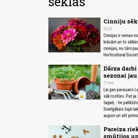
sēklas
Cinniju sē
23.jūl
Cinnijas ir vienas 
krāsām un to sēklas
cinnijas, no tām pa
Horticultural Societ
Dārza darbi
sezonai jau
17.mar
Lai gan pavasaris La
sāk rosīties. Pat ja 
tagad, - tie palīdzē
Svarīgākais šajā lai
augsni un sēt pirmo
Pareiza rie
smūtijos u