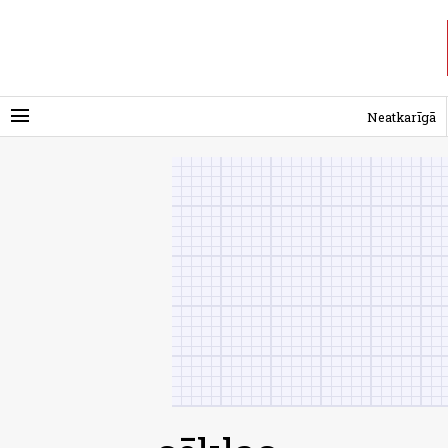
menu
Neatkarīgā