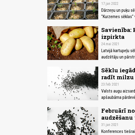
17.jan 2022
Dārzeņu un puķu sē
"Kurzemes sēklas" 
Savienība: 
izpirkta
24.mai 2021
Latvijā kartupeļu sē
audzētāju un pārstr
Sēklu iegād
radīt milzu
23.feb 2021
Valsts augu aizsar
apšaubāma pārdevēja
Februārī no
audzēšanu 
31.jan 2021
Konferences tiešrai