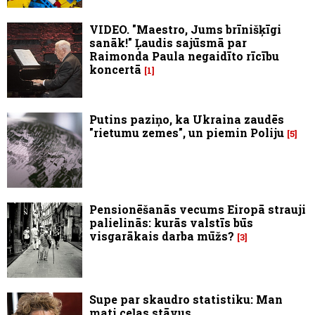
VIDEO. "Maestro, Jums brīnišķīgi
sanāk!" Ļaudis sajūsmā par
Raimonda Paula negaidīto rīcību
koncertā
1
Putins paziņo, ka Ukraina zaudēs
"rietumu zemes", un piemin Poliju
5
Pensionēšanās vecums Eiropā strauji
palielinās: kurās valstīs būs
visgarākais darba mūžs?
3
Supe par skaudro statistiku: Man
mati ceļas stāvus