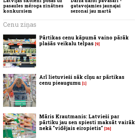
Latvijas skolēni pošas uz
Dārza darbi pavasarī -
pasaules mēroga zinātnes
gatavojamies jaunajai
konkursiem
sezonai jau martā
Cenu ziņas
Pārtikas cenu kāpumā vaino pārāk
plašās veikalu telpas
9
Arī lietuvieši sāk cīņu ar pārtikas
cenu pieaugumu
1
Māris Krautmanis: Latvieši par
pārtiku jau sen spiesti maksāt vairāk
nekā "vidējais eiropietis"
36