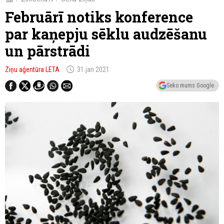
Februārī notiks konference
par kaņepju sēklu audzēšanu
un pārstrādi
schedule
Ziņu aģentūra LETA
31.jan 2021
Seko mums Google