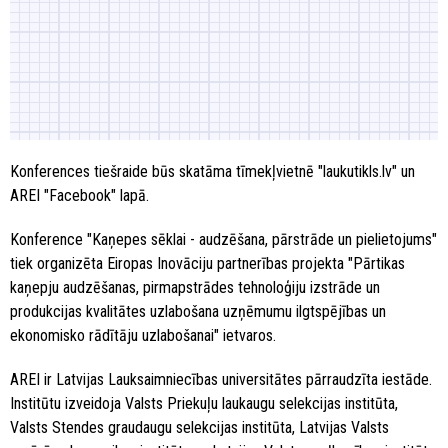
Konferences tiešraide būs skatāma tīmekļvietnē "laukutikls.lv" un
AREI "Facebook" lapā.
Konference "Kaņepes sēklai - audzēšana, pārstrāde un pielietojums"
tiek organizēta Eiropas Inovāciju partnerības projekta "Pārtikas
kaņepju audzēšanas, pirmapstrādes tehnoloģiju izstrāde un
produkcijas kvalitātes uzlabošana uzņēmumu ilgtspējības un
ekonomisko rādītāju uzlabošanai" ietvaros.
AREI ir Latvijas Lauksaimniecības universitātes pārraudzīta iestāde.
Institūtu izveidoja Valsts Priekuļu laukaugu selekcijas institūta,
Valsts Stendes graudaugu selekcijas institūta, Latvijas Valsts