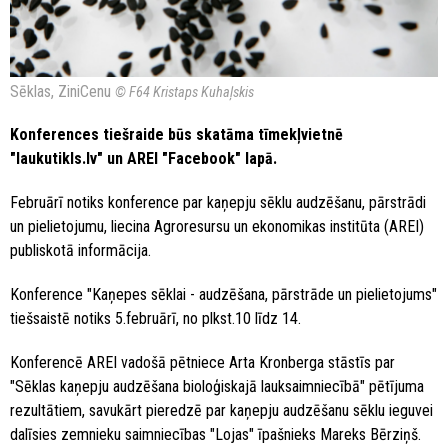
Sēklas, ZiniCenu
© F64 Kristaps Kuhaļskis
Konferences tiešraide būs skatāma tīmekļvietnē
"laukutikls.lv" un AREI "Facebook" lapā.
Februārī notiks konference par kaņepju sēklu audzēšanu, pārstrādi
un pielietojumu, liecina Agroresursu un ekonomikas institūta (AREI)
publiskotā informācija.
Konference "Kaņepes sēklai - audzēšana, pārstrāde un pielietojums"
tiešsaistē notiks 5.februārī, no plkst.10 līdz 14.
Konferencē AREI vadošā pētniece Arta Kronberga stāstīs par
"Sēklas kaņepju audzēšana bioloģiskajā lauksaimniecībā" pētījuma
rezultātiem, savukārt pieredzē par kaņepju audzēšanu sēklu ieguvei
dalīsies zemnieku saimniecības "Lojas" īpašnieks Mareks Bērziņš.