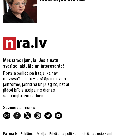
Mēs strādājam, lai Jūs zinātu
svarīgo, aktuālo un interesanto!
Portāla pārliecība ir tajā, ka nav
mazsvarīgu lietu – lasītājs ir ne vien
jāinformē, jābrīdina un jāizglīto, bet arī
jādod brīdis atelpai no dienas
saspringtajiem darbiem.
Sazinies ar mums:
Par nra.lv
Reklāma
Misija
Privātuma politika
Lietošanas noteikumi