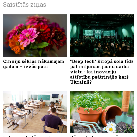
Saistītās ziņas
Cinniju sēklas nākamajam
"Deep tech" Eiropā sola līdz
gadam – ievāc pats
pat miljonam jaunu darba
vietu - kā inovāciju
attīstību paātrinājis karš
Ukrainā?