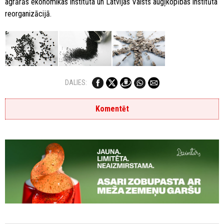
agrārās ekonomikas institūta un Latvijas Valsts augļkopības institūta
reorganizācijā.
DALIES:
Komentēt