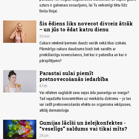
uzturs ir galvenais nosacījums, lai Tu veiksmīgi tiktu līdz
finiša līnijai.
Šis ēdiens liks novecot divreiz ātrāk
– un jūs to ēdat katru dienu
26.mar
Cukurs ietekmē ķermeni daudz vairāk nekā tikai izskatu.
Pārmērīgs cukura daudzums bieži tiek saistīts ar
priekšlaicīgu novecošanos, bet kur ir patiesība un kur ir
pārspīlējums?
Parastai sulai piemīt
pretnovecošanās iedarbība
8.feb
Vai vēlaties saglabāt savu sejas ādu jaunavīgu un svaigu?
Tad vajadzētu koncentrēties uz vienkāršu dzērienu – jo tas
var radīt pretnovecošanās efektu no organisma iekšpuses,
atklāj dermatoloģe.
Gumijas lācīši un želejkonfektes -
“veselīgs” saldums vai tikai mīts?
28.jan