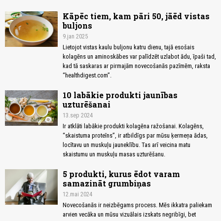
Kāpēc tiem, kam pāri 50, jāēd vistas
buljons
9.jan 2025
Lietojot vistas kaulu buljonu katru dienu, tajā esošais
kolagēns un aminoskābes var palīdzēt uzlabot ādu, īpaši tad,
kad tā saskaras ar pirmajām novecošanās pazīmēm, raksta
“healthdigest.com”.
10 labākie produkti jaunības
uzturēšanai
13.sep 2024
Ir atklāti labākie produkti kolagēna ražošanai. Kolagēns,
“skaistuma proteīns”, ir atbildīgs par mūsu ķermeņa ādas,
locītavu un muskuļu jauneklību. Tas arī veicina matu
skaistumu un muskuļu masas uzturēšanu.
5 produkti, kurus ēdot varam
samazināt grumbiņas
12.mai 2024
Novecošanās ir neizbēgams process. Mēs ikkatra paliekam
arvien vecāka un mūsu vizuālais izskats negribīgi, bet