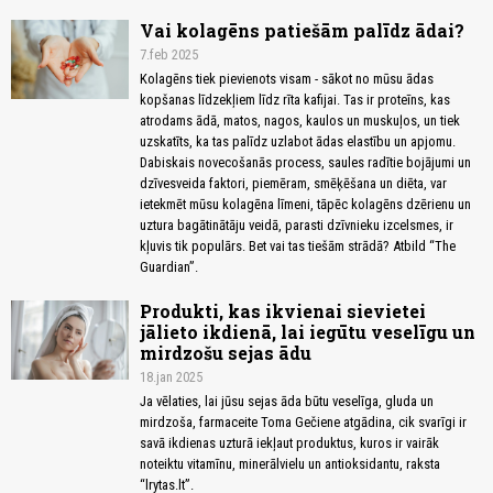
Vai kolagēns patiešām palīdz ādai?
7.feb 2025
Kolagēns tiek pievienots visam - sākot no mūsu ādas
kopšanas līdzekļiem līdz rīta kafijai. Tas ir proteīns, kas
atrodams ādā, matos, nagos, kaulos un muskuļos, un tiek
uzskatīts, ka tas palīdz uzlabot ādas elastību un apjomu.
Dabiskais novecošanās process, saules radītie bojājumi un
dzīvesveida faktori, piemēram, smēķēšana un diēta, var
ietekmēt mūsu kolagēna līmeni, tāpēc kolagēns dzērienu un
uztura bagātinātāju veidā, parasti dzīvnieku izcelsmes, ir
kļuvis tik populārs. Bet vai tas tiešām strādā? Atbild “The
Guardian”.
Produkti, kas ikvienai sievietei
jālieto ikdienā, lai iegūtu veselīgu un
mirdzošu sejas ādu
18.jan 2025
Ja vēlaties, lai jūsu sejas āda būtu veselīga, gluda un
mirdzoša, farmaceite Toma Gečiene atgādina, cik svarīgi ir
savā ikdienas uzturā iekļaut produktus, kuros ir vairāk
noteiktu vitamīnu, minerālvielu un antioksidantu, raksta
“lrytas.lt”.