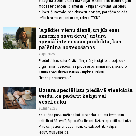
kolagēna pievienošana rīta kafijai. Atšķirībā no iepriekšējām
modes tendencēm, piemēram, kafija ar kurkumu vai biešu
pulveri, šī metode, pēc ekspertu domām, patiešām sniedz
reālu labumu organismam, raksta “TSN”.
"Apēdiet vienu dienā, un jūs esat
uzņēmis savu devu," uztura
speciāliste nosauc produktu, kas
palēnina novecošanos
4.apr 2025
Produkti, kas satur C vitamīnu, mērķtiecīgi iedarbojas uz
organisma novecošanās procesu palēnināšanos, skaidro
uztura speciāliste Katerina Krupkina, raksta
“limon.postimees.ee”.
Uztura speciālists piedāvā vienkāršu
veidu, kā padarīt kafiju vēl
veselīgāku
20.mar 2025
Kolagēna pievienošana kafijai var dot labumu ķermenim,
palielinot šā svarīgā proteīna līmeni. Uztura speciāliste Luīze
Pine salījusies ar padomiem, kā uzlabot rīta kafijas
ieguvumus veselībai.