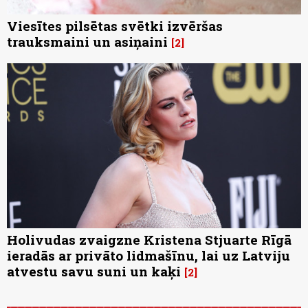
Viesītes pilsētas svētki izvēršas
trauksmaini un asiņaini
2
Holivudas zvaigzne Kristena Stjuarte Rīgā
ieradās ar privāto lidmašīnu, lai uz Latviju
atvestu savu suni un kaķi
2