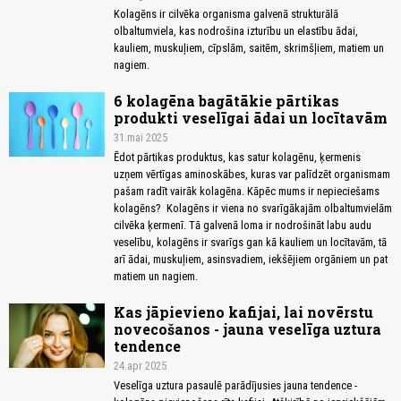
Kolagēns ir cilvēka organisma galvenā strukturālā
olbaltumviela, kas nodrošina izturību un elastību ādai,
kauliem, muskuļiem, cīpslām, saitēm, skrimšļiem, matiem un
nagiem.
6 kolagēna bagātākie pārtikas
produkti veselīgai ādai un locītavām
31.mai 2025
Ēdot pārtikas produktus, kas satur kolagēnu, ķermenis
uzņem vērtīgas aminoskābes, kuras var palīdzēt organismam
pašam radīt vairāk kolagēna. Kāpēc mums ir nepieciešams
kolagēns? Kolagēns ir viena no svarīgākajām olbaltumvielām
cilvēka ķermenī. Tā galvenā loma ir nodrošināt labu audu
veselību, kolagēns ir svarīgs gan kā kauliem un locītavām, tā
arī ādai, muskuļiem, asinsvadiem, iekšējiem orgāniem un pat
matiem un nagiem.
Kas jāpievieno kafijai, lai novērstu
novecošanos - jauna veselīga uztura
tendence
24.apr 2025
Veselīga uztura pasaulē parādījusies jauna tendence -