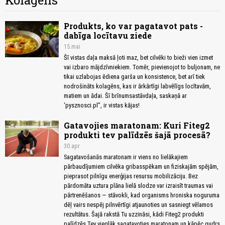
Kolagēns
Produkts, ko var pagatavot pats -
dabīga locītavu ziede
15.mai
Šī vistas daļa maksā ļoti maz, bet cilvēki to bieži vien izmet
vai izbaro mājdzīvniekiem. Tomēr, pievienojot to buljonam, ne
tikai uzlabojas ēdiena garša un konsistence, bet arī tiek
nodrošināts kolagēns, kas ir ārkārtīgi labvēlīgs locītavām,
matiem un ādai. Šī brīnumsastāvdaļa, saskaņā ar
‘pysznosci.pl”, ir vistas kājas!
Gatavojies maratonam: Kuri Fiteg2
produkti tev palīdzēs šajā procesā?
30.apr
Sagatavošanās maratonam ir viens no lielākajiem
pārbaudījumiem cilvēka gribasspēkam un fiziskajām spējām,
pieprasot pilnīgu enerģijas resursu mobilizāciju. Bez
pārdomāta uztura plāna lielā slodze var izraisīt traumas vai
pārtrenēšanos — stāvokli, kad organisms hroniska noguruma
dēļ vairs nespēj pilnvērtīgi atjaunoties un sasniegt vēlamos
rezultātus. Šajā rakstā Tu uzzināsi, kādi Fiteg2 produkti
palīdzēs Tev vieglāk sagatavoties maratonam un kāpēc gudrs