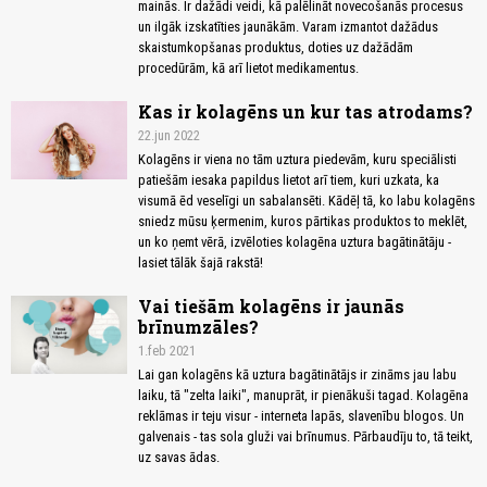
mainās. Ir dažādi veidi, kā palēlināt novecošanās procesus
un ilgāk izskatīties jaunākām. Varam izmantot dažādus
skaistumkopšanas produktus, doties uz dažādām
procedūrām, kā arī lietot medikamentus.
Kas ir kolagēns un kur tas atrodams?
22.jun 2022
Kolagēns ir viena no tām uztura piedevām, kuru speciālisti
patiešām iesaka papildus lietot arī tiem, kuri uzkata, ka
visumā ēd veselīgi un sabalansēti. Kādēļ tā, ko labu kolagēns
sniedz mūsu ķermenim, kuros pārtikas produktos to meklēt,
un ko ņemt vērā, izvēloties kolagēna uztura bagātinātāju -
lasiet tālāk šajā rakstā!
Vai tiešām kolagēns ir jaunās
brīnumzāles?
1.feb 2021
Lai gan kolagēns kā uztura bagātinātājs ir zināms jau labu
laiku, tā "zelta laiki", manuprāt, ir pienākuši tagad. Kolagēna
reklāmas ir teju visur - interneta lapās, slavenību blogos. Un
galvenais - tas sola gluži vai brīnumus. Pārbaudīju to, tā teikt,
uz savas ādas.