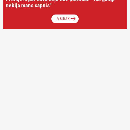
nebija mans sapnis"
arrow_right_alt
VAIRĀK