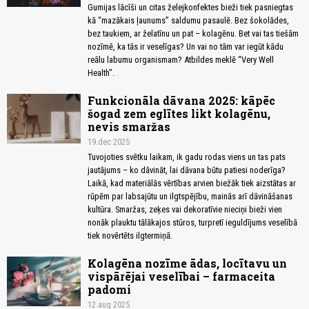
Gumijas lācīši un citas želejkonfektes bieži tiek pasniegtas
kā “mazākais ļaunums” saldumu pasaulē. Bez šokolādes,
bez taukiem, ar želatīnu un pat – kolagēnu. Bet vai tas tiešām
nozīmē, ka tās ir veselīgas? Un vai no tām var iegūt kādu
reālu labumu organismam? Atbildes meklē “Very Well
Health”.
Funkcionāla dāvana 2025: kāpēc
šogad zem eglītes likt kolagēnu,
nevis smaržas
19.dec 2025
Tuvojoties svētku laikam, ik gadu rodas viens un tas pats
jautājums – ko dāvināt, lai dāvana būtu patiesi noderīga?
Laikā, kad materiālās vērtības arvien biežāk tiek aizstātas ar
rūpēm par labsajūtu un ilgtspējību, mainās arī dāvināšanas
kultūra. Smaržas, zeķes vai dekoratīvie nieciņi bieži vien
nonāk plauktu tālākajos stūros, turpretī ieguldījums veselībā
tiek novērtēts ilgtermiņā.
Kolagēna nozīme ādas, locītavu un
vispārējai veselībai – farmaceita
padomi
12.aug 2025