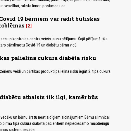
i un veselībai, raksta limon.postimees.ee.
Covid-19 bērniem var radīt būtiskas
problēmas
2
kses un kontroles centrs veicis jaunu pētījumu. Šajā pētījumā tika
tarp pārslimotu Covid-19 un diabētu bērnu vidū.
 kas palielina cukura diabēta risku
zērienu veidi un pārtikas produkti palielina risku iegūt 2. tipa cukura
diabētu atbalsts tik ilgi, kamēr būs
vecāku un bērnu ārstu neatlaidīgiem aicinājumiem Bērnu slimnīcai
iro pirmā tipa cukura diabēta pacientiem nepieciešamo mūsdienīgu
anas sistēmu iegādei.