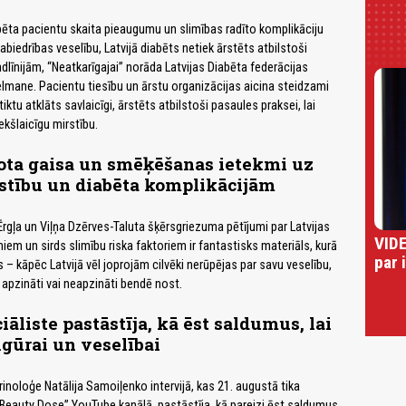
ēta pacientu skaita pieaugumu un slimības radīto komplikāciju
biedrības veselību, Latvijā diabēts netiek ārstēts atbilstoši
dlīnijām, “Neatkarīgajai” norāda Latvijas Diabēta federācijas
elmane. Pacientu tiesību un ārstu organizācijas aicina steidzami
 tiktu atklāts savlaicīgi, ārstēts atbilstoši pasaules praksei, lai
ekšlaicīgu mirstību.
ota gaisa un smēķēšanas ietekmi uz
īstību un diabēta komplikācijām
rgļa un Viļņa Dzērves-Taluta šķērsgriezuma pētījumi par Latvijas
VIDE
iem un sirds slimību riska faktoriem ir fantastisks materiāls, kurā
par 
 – kāpēc Latvijā vēl joprojām cilvēki nerūpējas par savu veselību,
o apzināti vai neapzināti bendē nost.
āliste pastāstīja, kā ēst saldumus, lai
igūrai un veselībai
inoloģe Natālija Samoiļenko intervijā, kas 21. augustā tika
“Beauty Dose” YouTube kanālā, pastāstīja, kā pareizi ēst saldumus,