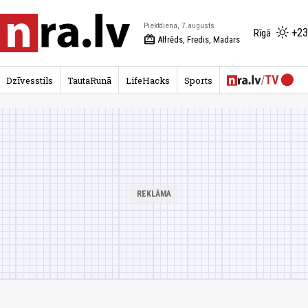
Piektdiena, 7.augusts
+23
Rīgā
redeem
Alfrēds, Fredis, Madars
Dzīvesstils
TautaRunā
LifeHacks
Sports