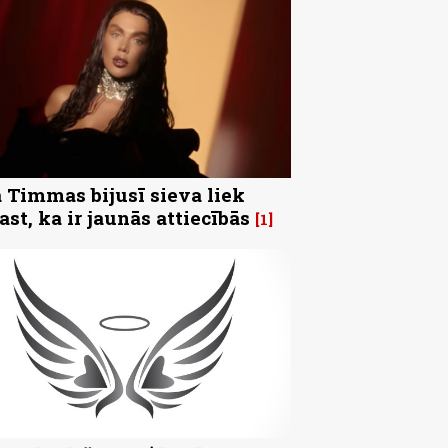
 Timmas bijusī sieva liek
ast, ka ir jaunās attiecībās
1