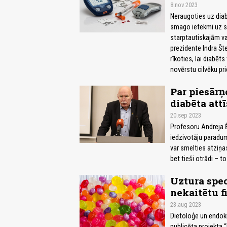
8.nov 2023
Neraugoties uz diab
smago ietekmi uz sa
starptautiskajām va
prezidente Indra Št
rīkoties, lai diabēts
novērstu cilvēku pri
Par piesārņ
diabēta att
20.sep 2023
Profesoru Andreja Ē
iedzivotāju paradum
var smelties atziņas
bet tieši otrādi – t
Uztura speci
nekaitētu f
23.aug 2023
Dietoloģe un endokr
publicēta projekta 