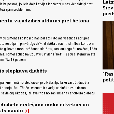
Laim
laika posmā, jo liela daļa Latvijas iedzīvotāju nav vienaldzīgi pret
Siev
ktuālajām problēmām.
pied
ientu vajadzības atduras pret betona
 viņu ģimenes ilgstoši cīnās par atbilstošas veselības aprūpes
otu iespējami pilnvērtīgu dzīvi, diabēta pacienti slimības kontrolei
o glikozes monitorēšanas sistēmu, kas ļauj regulēti novērot, kāds
inīs. Tomēr attiecībā uz Latviju ir viens “bet” – šādu sistēmu valsts
em līdz 18 gadiem.
 slepkava diabēts
“Ras
poli
 par «nemanāmo slepkavu», jo cilvēks ilgu laiku var būt diabēta
t nenojaušot. Tāpēc ikvienam ir svarīgi apzināt savus riskus,
vlaicīgi rīkoties, lai izvairītos no saslimšanas ar cukura diabētu.
 diabēta ārstēšana moka cilvēkus un
lsts naudu
1