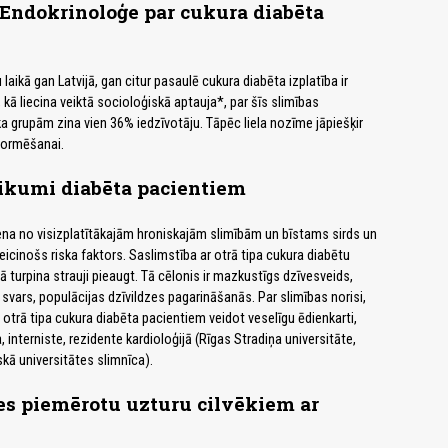
 Endokrinoloģe par cukura diabēta
aikā gan Latvijā, gan citur pasaulē cukura diabēta izplatība ir
, kā liecina veiktā socioloģiskā aptauja*, par šīs slimības
 grupām zina vien 36% iedzīvotāju. Tāpēc liela nozīme jāpiešķir
nformēšanai.
eikumi diabēta pacientiem
iena no visizplatītākajām hroniskajām slimībām un bīstams sirds un
eicinošs riska faktors. Saslimstība ar otrā tipa cukura diabētu
jā turpina strauji pieaugt. Tā cēlonis ir mazkustīgs dzīvesveids,
svars, populācijas dzīvildzes pagarināšanās. Par slimības norisi,
 otrā tipa cukura diabēta pacientiem veidot veselīgu ēdienkarti,
, interniste, rezidente kardioloģijā (Rīgas Stradiņa universitāte,
skā universitātes slimnīca).
es piemērotu uzturu cilvēkiem ar