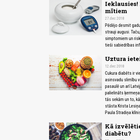
Ieklausies!
mītiem
27.dec 2018
Pēdējo desmit gadu l
strauji augusi. Taču
simptomiem un riska
tieši sabiedrības i
Uztura iet
12.dec 2018
Cukura diabēts ir v
asinsvadu slimību v
pasaulē un arī Latvi
palielināts ķermeņa 
tās sekām un to, kā
stāsta Krista Lesiņa
Paula Stradiņa klīni
Kā izvēlēti
diabētu?