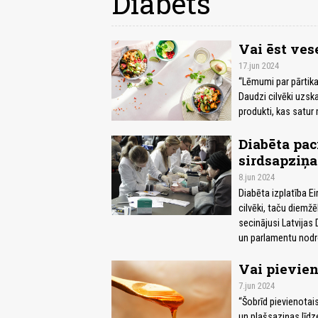
Diabēts
Vai ēst vese
17.jun 2024
“Lēmumi par pārtikas
Daudzi cilvēki uzska
produkti, kas satur
Diabēta pac
sirdsapziņa
8.jun 2024
Diabēta izplatība Ei
cilvēki, taču diemž
secinājusi Latvijas 
un parlamentu nodro
Vai pievien
7.jun 2024
“Šobrīd pievienotai
un plašsaziņas līdz