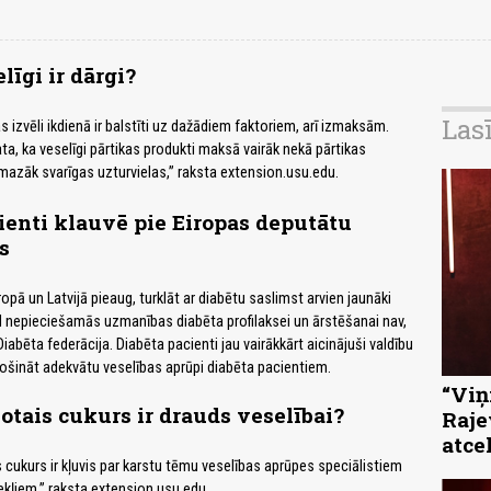
līgi ir dārgi?
Las
 izvēli ikdienā ir balstīti uz dažādiem faktoriem, arī izmaksām.
ta, ka veselīgi pārtikas produkti maksā vairāk nekā pārtikas
 mazāk svarīgas uzturvielas,” raksta extension.usu.edu.
ienti klauvē pie Eiropas deputātu
s
ropā un Latvijā pieaug, turklāt ar diabētu saslimst arvien jaunāki
ēl nepieciešamās uzmanības diabēta profilaksei un ārstēšanai nav,
Diabēta federācija. Diabēta pacienti jau vairākkārt aicinājuši valdību
šināt adekvātu veselības aprūpi diabēta pacientiem.
“Viņi
otais cukurs ir drauds veselībai?
Raje
atce
s cukurs ir kļuvis par karstu tēmu veselības aprūpes speciālistiem
ekļiem,” raksta extension.usu.edu.