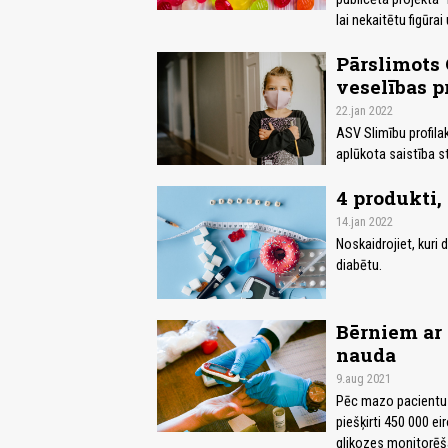
lai nekaitētu figūra
Pārslimots 
veselības 
22.jan 2022
ASV Slimību profila
aplūkota saistība s
4 produkti,
14.jan 2022
Noskaidrojiet, kuri d
diabētu.
Bērniem ar 
nauda
9.aug 2021
Pēc mazo pacientu 
piešķirti 450 000 e
glikozes monitorēš