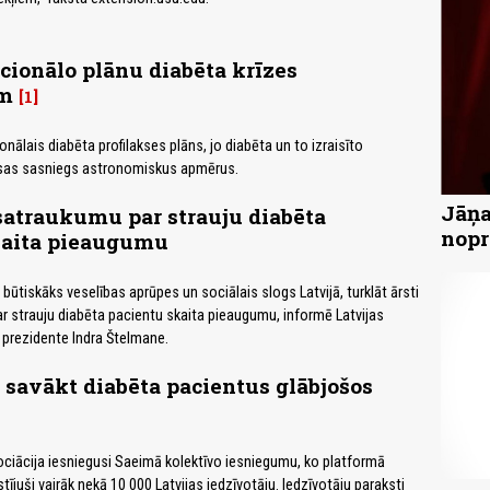
cionālo plānu diabēta krīzes
am
1
ionālais diabēta profilakses plāns, jo diabēta un to izraisīto
sas sasniegs astronomiskus apmērus.
Jāņa
satraukumu par strauju diabēta
nopr
kaita pieaugumu
 būtiskāks veselības aprūpes un sociālais slogs Latvijā, turklāt ārsti
 strauju diabēta pacientu skaita pieaugumu, informē Latvijas
 prezidente Indra Štelmane.
 savākt diabēta pacientus glābjošos
ociācija iesniegusi Saeimā kolektīvo iesniegumu, ko platformā
ījuši vairāk nekā 10 000 Latvijas iedzīvotāju. Iedzīvotāju paraksti