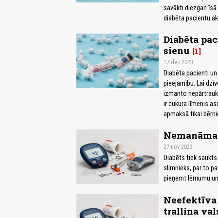
savākti diezgan īsā 
diabēta pacientu a
Diabēta pac
sienu
1
17.dec 2023
Diabēta pacienti un
pieejamību. Lai dzīv
izmanto nepārtraukt
ir cukura līmenis as
apmaksā tikai bērni
Nemanāmais
27.nov 2023
Diabēts tiek saukts
slimnieks, par to pa
pieņemt lēmumu un sa
Neefektīva
trallina va