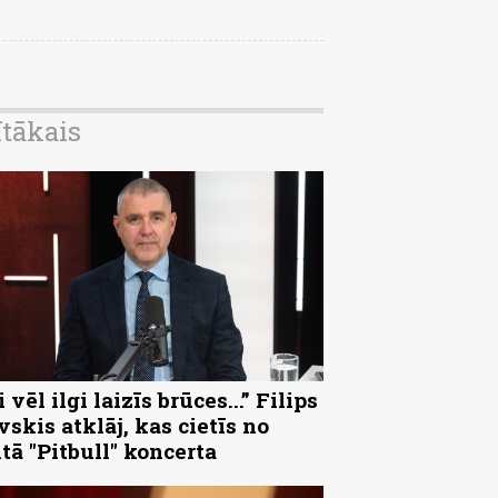
ītākais
 vēl ilgi laizīs brūces...” Filips
vskis atklāj, kas cietīs no
ltā "Pitbull" koncerta