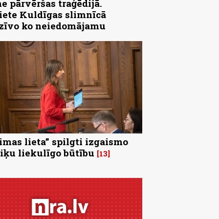
e pārvēršas traģēdijā.
iete Kuldīgas slimnīcā
zīvo ko neiedomājamu
imas lieta” spilgti izgaismo
tiķu liekulīgo būtību
13