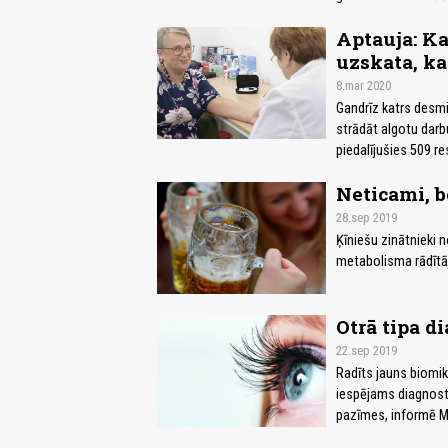
Aptauja: Ka
uzskata, ka
8.mar 2020
Gandrīz katrs desmit
strādāt algotu darbu
piedalījušies 509 r
Neticami, b
28.sep 2019
Ķīniešu zinātnieki 
metabolisma rādītāj
Otrā tipa d
22.sep 2019
Radīts jauns biomik
iespējams diagnosti
pazīmes, informē Me