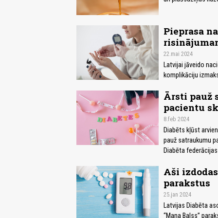
Pieprasa na
risinājum
22.mai 2024
Latvijai jāveido nac
komplikāciju izmak
Ārsti pauž 
pacientu s
8.feb 2024
Diabēts kļūst arvien
pauž satraukumu par
Diabēta federācijas
Aši izdodas
parakstus
25.jan 2024
Latvijas Diabēta as
“Mana Balss” parakst