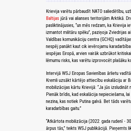
Krievija varētu pārbaudīt NATO saliedētību, uzb
Baltijas
jūrā vai alianses teritorijām Arktikā. Dr
pasliktinājusies, “un mēs redzam, ka Krievija i
izmantot militāru spēku”, paziņoja Zviedrijas a
Valdības komunikāciju centra (GCHQ) vadītājas
nespēj panākt kaut cik ievērojamu karadarbības
iespējas Eiropā, arvien vairāk uzbrūkot kritiska
lēmumu risks, kas varētu izprovocēt plašāku kon
Intervijā WSJ Eiropas Savienības ārlietu vadīt
Kremli uzsākt kārtējo attiecību eskalāciju ar 
mobilizācijas kārtu Krievijā: “Ja jūs izsludināt m
Pienāk brīdis, kad eskalācija nepieciešama, lai t
nezina, kas notiek Putina galvā. Bet tāds varētu
karadarbības gaitu.”
“Atkārtota mobilizācija (2022. gada rudenī - 30
ārpus tās,” teikts WSJ publikācijā. Pieņemts li