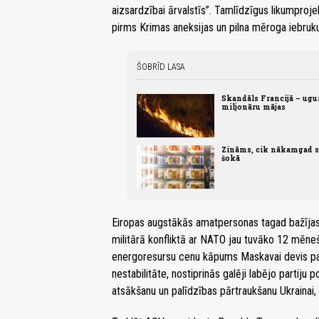
aizsardzībai ārvalstīs”. Tamlīdzīgus likumpr
pirms Krimas aneksijas un pilna mēroga iebruk
ŠOBRĪD LASA
Skandāls Francijā – ugu
miljonāru mājas
Zināms, cik nākamgad sa
šokā
Eiropas augstākās amatpersonas tagad bažījas, k
militārā konfliktā ar NATO jau tuvāko 12 mēnešu 
energoresursu cenu kāpums Maskavai devis papi
nestabilitāte, nostiprinās galēji labējo partiju 
atsākšanu un palīdzības pārtraukšanu Ukrain