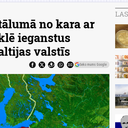
LAS
ttālumā no kara ar
lē ieganstus
tijas valstīs
Seko mums Google