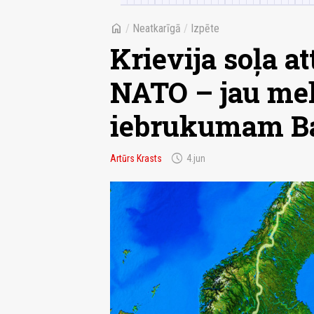
home
/
Neatkarīgā
/
Izpēte
Krievija soļa a
NATO – jau mek
iebrukumam Bal
schedule
Artūrs Krasts
4.jun