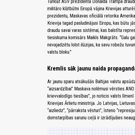
Turklāt ASV prezidenta Donalda Trampa draudi
militāro klātbūtni Eiropā vājina Krievijas att
prezidentu, Maskavas oficiālā retorika Amerika
Krievija tagad pasludinājusi Eiropu, kas būtu j
draudu savai varas sistēmai, kas balstīta repres
tiesiskuma komisārs Maikls Makgrāts. “Galu gal
nevajadzētu lolot ilūzijas, ka savu robežu tuvu
valstu bloku.”
Kremlis sāk jaunu naida propagan
Ar jaunu sparu atsākušās Baltijas valstu apsūd
“aizsardzībai” Maskava nolēmusi vērsties ANO S
krievvalodīgo tiesības”, jo noticis valsts līmen
Krievijas Ārlietu ministrija. Jo Latvijas, Lietuv
“aizliedz”, “pārraksta vēsturi”, īsteno “represij
domstarpības sarunu ceļā ir izrādījušies neaug