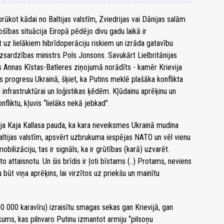
rūkot kādai no Baltijas valstīm, Zviedrijas vai Dānijas salām
ošības situācija Eiropā pēdējo divu gadu laikā ir
et uz lielākiem hibrīdoperāciju riskiem un izrāda gatavību
izsardzības ministrs Pols Jonsons. Savukārt Lielbritānijas
 Annas Kīstas-Batleres ziņojumā norādīts - kamēr Krievija
 progresu Ukrainā, šķiet, ka Putins meklē plašāka konflikta
i infrastruktūrai un loģistikas ķēdēm. Kļūdainu aprēķinu un
fliktu, kļuvis “lielāks nekā jebkad”.
āja Kaja Kallasa pauda, ka kara neveiksmes Ukrainā mudina
Baltijas valstīm, apsvērt uzbrukuma iespējas NATO un vēl vienu
obilizāciju, tas ir signāls, ka ir grūtības (karā) uzvarēt.
o attaisnotu. Un šis brīdis ir ļoti bīstams (..) Protams, neviens
 būt viņa aprēķins, lai virzītos uz priekšu un mainītu
0 000 karavīru) izraisītu smagas sekas gan Krievijā, gan
kums, kas pilnvaro Putinu izmantot armiju “pilsoņu