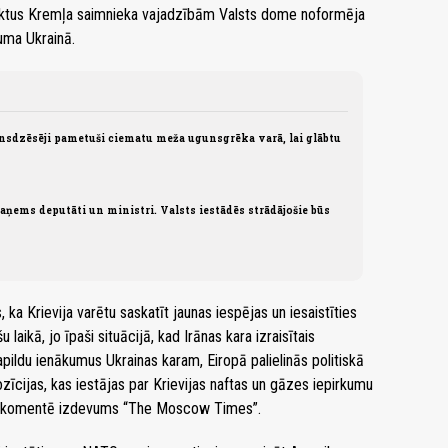
ojektus Kremļa saimnieka vajadzībām Valsts dome noformēja
uma Ukrainā.
nsdzēsēji pametuši ciematu meža ugunsgrēka varā, lai glābtu
ņems deputāti un ministri. Valsts iestādēs strādājošie būs
a Krievija varētu saskatīt jaunas iespējas un iesaistīties
laikā, jo īpaši situācijā, kad Irānas kara izraisītais
ldu ienākumus Ukrainas karam, Eiropā palielinās politiskā
pozīcijas, kas iestājas par Krievijas naftas un gāzes iepirkumu
ai, komentē izdevums “The Moscow Times”.