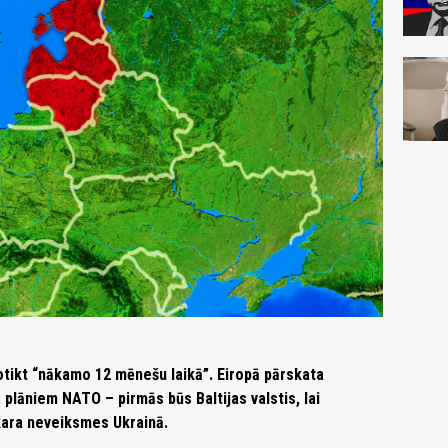
otikt “nākamo 12 mēnešu laikā”. Eiropā pārskata
plāniem NATO – pirmās būs Baltijas valstis, lai
a kara neveiksmes Ukrainā.