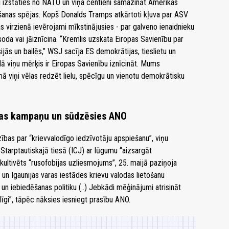
 izstāties no NATO un viņa centieni samazināt Amerikas
urēšanas spējas. Kopš Donalds Tramps atkārtoti kļuva par ASV
s virzienā ievērojami mīkstinājusies - par galveno ienaidnieku
āsoda vai jāiznīcina. “Kremlis uzskata Eiropas Savienību par
ijās un bailēs,” WSJ sacīja ES demokrātijas, tieslietu un
ā viņu mērķis ir Eiropas Savienību iznīcināt. Mums
mā viņi vēlas redzēt lielu, spēcīgu un vienotu demokrātisku
das kampaņu un sūdzēsies ANO
zības par “krievvalodīgo iedzīvotāju apspiešanu”, viņu
tarptautiskajā tiesā (ICJ) ar lūgumu “aizsargāt
ī kultivēts “rusofobijas uzliesmojums”, 25. maijā paziņoja
as un Igaunijas varas iestādes krievu valodas lietošanu
u un iebiedēšanas politiku (..) Jebkādi mēģinājumi atrisināt
līgi”, tāpēc nāksies iesniegt prasību ANO.