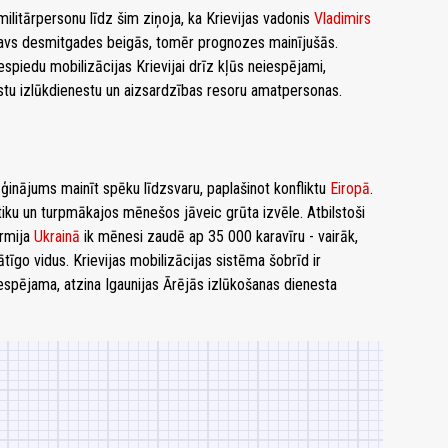
ilitārpersonu līdz šim ziņoja, ka Krievijas vadonis
Vladimirs
atavs desmitgades beigās, tomēr prognozes mainījušās.
spiedu mobilizācijas Krievijai drīz kļūs neiespējami,
lstu izlūkdienestu un aizsardzības resoru amatpersonas.
ģinājums mainīt spēku līdzsvaru, paplašinot konfliktu
Eiropā
.
iku un turpmākajos mēnešos jāveic grūta izvēle. Atbilstoši
armija
Ukrainā
ik mēnesi zaudē ap 35 000 karavīru - vairāk,
īgo vidus. Krievijas mobilizācijas sistēma šobrīd ir
ā iespējama, atzina Igaunijas Ārējās izlūkošanas dienesta