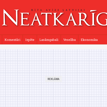
Komentāri
Izpēte
Lasāmgabali
Veselība
Ekonomika