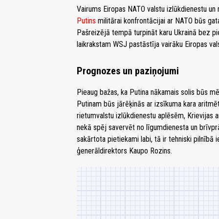
Vairums Eiropas NATO valstu izlūkdienestu un m
Putins
militārai konfrontācijai ar NATO būs g
Pašreizējā tempā turpināt karu Ukrainā bez pie
laikrakstam WSJ pastāstīja vairāku Eiropas va
Prognozes un paziņojumi
Pieaug bažas, ka Putina nākamais solis būs mē
Putinam būs jārēķinās ar izsīkuma kara aritmēt
rietumvalstu izlūkdienestu aplēsēm, Krievijas 
nekā spēj savervēt no līgumdienesta un brīvprāt
sakārtota pietiekami labi, tā ir tehniski pilnīb
ģenerāldirektors Kaupo Rozins.