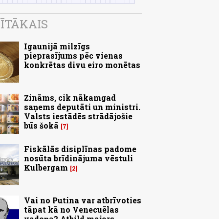
ĪTĀKAIS
Igaunijā milzīgs
pieprasījums pēc vienas
konkrētas divu eiro monētas
Zināms, cik nākamgad
saņems deputāti un ministri.
Valsts iestādēs strādājošie
būs šokā
7
Fiskālās disiplīnas padome
nosūta brīdinājuma vēstuli
Kulbergam
2
Vai no Putina var atbrīvoties
tāpat kā no Venecuēlas
vadoņa? Atbild majors