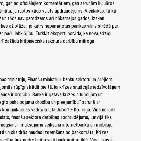
em, gan no oficiālajiem komentāriem, gan sarunām kuluāros
rošināta, ja rastos kāds valsts apdraudējums. Vienlaikus, tā kā
av un tāds nav paredzams arī nākamajos gados, izskan
ies ažiotāžai, jo katrs nepamatotas panikas vilnis strādā par
ar pašu labklājību. Turklāt eksperti norāda, ka nevajadzīgi
i arī dažādu krāpnieciska rakstura darbību mēroga
as ministriju, Finanšu ministriju, banku sektoru un ārējiem
jomās rūpīgi strādā pie tā, lai krīzes situācijās iedzīvotājiem
nauda ir drošībā. Banka ir gatava krīzes situācijām un
niegto pakalpojumu drošību un pieejamību,” sarunā ar
 komunikācijas vadītāja Lita Juberte-Krūmiņa. Viņa norāda
 valsts, finanšu sektora darbības apdraudējumu, Latvijā tiks
 sniegšana - maksājumu veikšana internetbankā un mobilajā
rti un skaidrās naudas izņemšana no bankomāta. Krīzes
amība tiek nodrošināta visā bankomātu tīklā. Vienlaikus ir