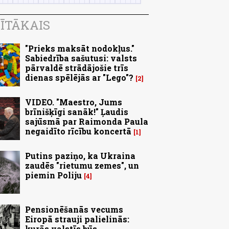
ĪTĀKAIS
"Prieks maksāt nodokļus."
Sabiedrība sašutusi: valsts
pārvaldē strādājošie trīs
dienas spēlējās ar "Lego"?
2
VIDEO. "Maestro, Jums
brīnišķīgi sanāk!" Ļaudis
sajūsmā par Raimonda Paula
negaidīto rīcību koncertā
1
Putins paziņo, ka Ukraina
zaudēs "rietumu zemes", un
piemin Poliju
4
Pensionēšanās vecums
Eiropā strauji palielinās:
kurās valstīs būs