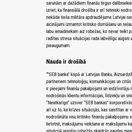
sarunām ar dažādiem finanšu tirgus dalībnieki
izriet, ka finansiālā drošība ir arī tehniski nod
nekāda tieša militāra apdraudējuma Latvijai n
aicinājumi izmantot kritisko domāšanu un neļaut
labu ienaidniekam aiz robežas, ko nevar teikt p
radītas stresa situācijas rada labvēlīgu augsn
pieaugumam.
Nauda ir drošībā
“”SEB banka” kopā ar Latvijas Banku, Aizsardzīb
partneriem tehnoloģiju, komunikācijas un citās 
ir pieejami finanšu pakalpojumi un iedzīvotāju 
nodrošinās klientu informācijas, līdzekļu un s
“Neatkarīgo” uzsver “SEB bankas” korporatīvās
arī uz to, ka krīzes situācijās, kas saistītas ar
nodrošināta visu kritisko finanšu pakalpojumu
lietotnē, maksājumu veikšana ar maksājumu ka
situācijā iespēju robežās skaidrās naudas pieej