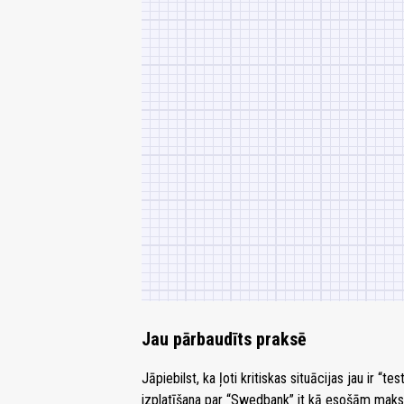
Jau pārbaudīts praksē
Jāpiebilst, ka ļoti kritiskas situācijas jau ir “
izplatīšana par “Swedbank” it kā esošām mak