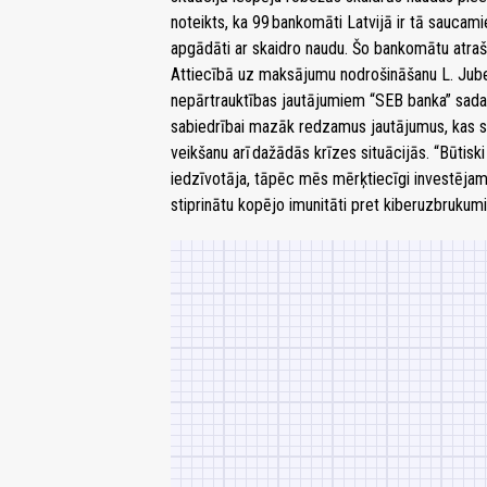
noteikts, ka 99
bankomāti Latvijā ir tā saucamie 
apgādāti ar skaidro naudu. Šo bankomātu atraš
Attiecībā uz maksājumu nodrošināšanu L. Juber
nepārtrauktības jautājumiem “SEB banka” sadar
sabiedrībai mazāk redzamus jautājumus, kas sa
veikšanu arī dažādās krīzes situācijās. “Būtiski
iedzīvotāja, tāpēc mēs mērķtiecīgi investējam n
stiprinātu kopējo imunitāti pret kiberuzbrukum