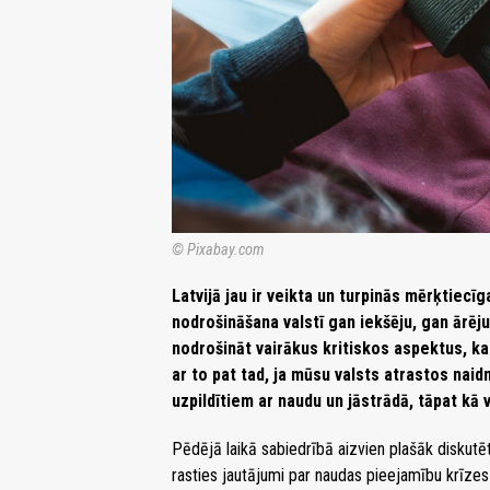
© Pixabay.com
Latvijā jau ir veikta un turpinās mērķtiec
nodrošināšana valstī gan iekšēju, gan ārē
nodrošināt vairākus kritiskos aspektus, kas
ar to pat tad, ja mūsu valsts atrastos nai
uzpildītiem ar naudu un jāstrādā, tāpat k
Pēdējā laikā sabiedrībā aizvien plašāk diskutē
rasties jautājumi par naudas pieejamību krīzes 