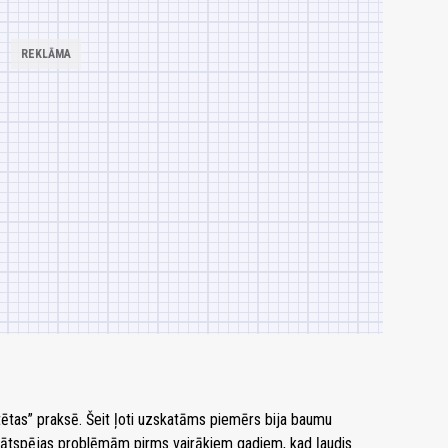
testētas” praksē. Šeit ļoti uzskatāms piemērs bija baumu
sātspējas problēmām pirms vairākiem gadiem, kad ļaudis