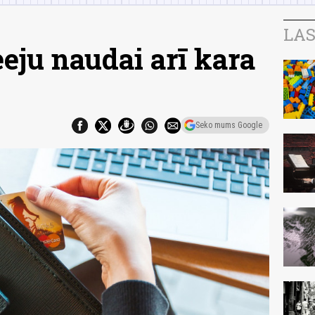
LAS
eju naudai arī kara
Seko mums Google