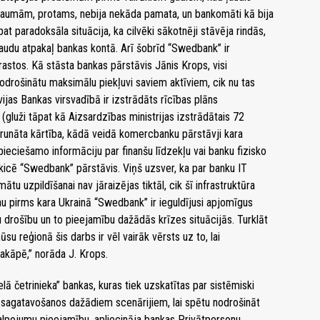
Baumām, protams, nebija nekāda pamata, un bankomāti kā bija
 pat paradoksāla situācija, ka cilvēki sākotnēji stāvēja rindās,
 naudu atpakaļ bankas kontā. Arī šobrīd “Swedbank” ir
 rastos. Kā stāsta bankas pārstāvis Jānis Krops, visi
nodrošinātu maksimālu piekļuvi saviem aktīviem, cik nu tas
ijas Bankas virsvadībā ir izstrādāts rīcības plāns
(gluži tāpat kā Aizsardzības ministrijas izstrādātais 72
trunāta kārtība, kādā veidā komercbanku pārstāvji kara
pieciešamo informāciju par finanšu līdzekļu vai banku fizisko
kicē “Swedbank” pārstāvis. Viņš uzsver, ka par banku IT
u uzpildīšanai nav jāraizējas tiktāl, cik šī infrastruktūra
Jau pirms kara Ukrainā “Swedbank” ir ieguldījusi apjomīgus
lu drošību un to pieejamību dažādās krīzes situācijās. Turklāt
su reģionā šis darbs ir vēl vairāk vērsts uz to, lai
akāpē,” norāda J. Krops.
elā četrinieka” bankas, kuras tiek uzskatītas par sistēmiski
 sagatavošanos dažādiem scenārijiem, lai spētu nodrošināt
kalpojumu pieejamību, apliecināja bankas Privātpersonu