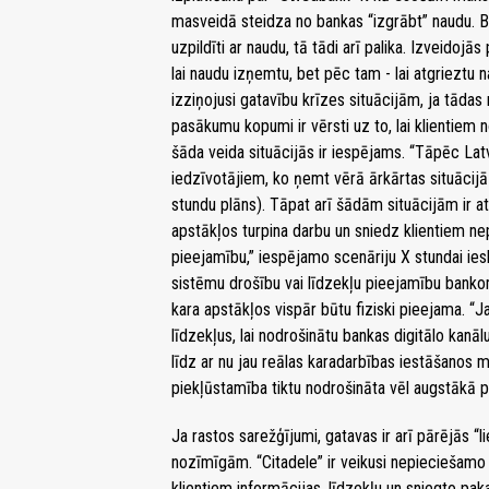
masveidā steidza no bankas “izgrābt” naudu. 
uzpildīti ar naudu, tā tādi arī palika. Izveidojās
lai naudu izņemtu, bet pēc tam - lai atgrieztu
izziņojusi gatavību krīzes situācijām, ja tādas
pasākumu kopumi ir vērsti uz to, lai klientiem 
šāda veida situācijās ir iespējams. “Tāpēc Latv
iedzīvotājiem, ko ņemt vērā ārkārtas situācijā 
stundu plāns). Tāpat arī šādām situācijām ir a
apstākļos turpina darbu un sniedz klientiem ne
pieejamību,” iespējamo scenāriju X stundai ies
sistēmu drošību vai līdzekļu pieejamību bankomāt
kara apstākļos vispār būtu fiziski pieejama. “
līdzekļus, lai nodrošinātu bankas digitālo kanā
līdz ar nu jau reālas karadarbības iestāšanos mū
piekļūstamība tiktu nodrošināta vēl augstākā p
Ja rastos sarežģījumi, gatavas ir arī pārējās “li
nozīmīgām. “Citadele” ir veikusi nepieciešamo
klientiem informācijas, līdzekļu un sniegto pa