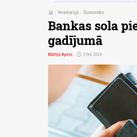
home
/
Neatkarīgā
/
Ekonomika
Bankas sola pie
gadījumā
schedule
Mārtiņš Apinis
3.feb 2024