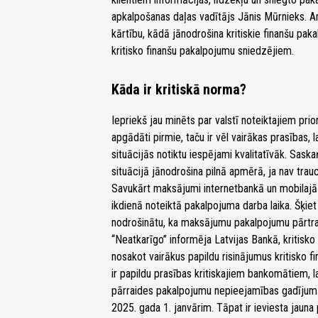
apkalpošanas daļas vadītājs Jānis Mūrnieks. Ar
kārtību, kādā jānodrošina kritiskie finanšu pak
kritisko finanšu pakalpojumu sniedzējiem.
Kāda ir kritiskā norma?
Iepriekš jau minēts par valstī noteiktajiem pri
apgādāti pirmie, taču ir vēl vairākas prasības,
situācijās notiktu iespējami kvalitatīvāk. Sa
situācijā jānodrošina pilnā apmērā, ja nav trau
Savukārt maksājumi internetbankā un mobilajā 
ikdienā noteiktā pakalpojuma darba laika. Šķiet 
nodrošinātu, ka maksājumu pakalpojumu pārtra
“Neatkarīgo” informēja Latvijas Bankā, kritisko
nosakot vairākus papildu risinājumus kritisko 
ir papildu prasības kritiskajiem bankomātiem, 
pārraides pakalpojumu nepieejamības gadījumā. 
2025. gada 1. janvārim. Tāpat ir ieviesta jau