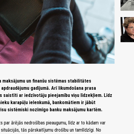
īga maksājumu un finanšu sistēmas stabilitātes
ju apdraudējumu gadījumā. Arī likumdošana prasa
 saistīti ar iedzīvotāju pieejamību viņu līdzekļiem. Līdz
dnieku karapūļu ielenkumā, bankomātiem ir jābūt
ā visu sistēmiski nozīmīgo banku maksājumu kartēm.
ts par ārējās nedrošības pieaugumu, līdz ar to kādam var
situācijās, tās pārskaitījumu drošību un tamlīdzīgi. No