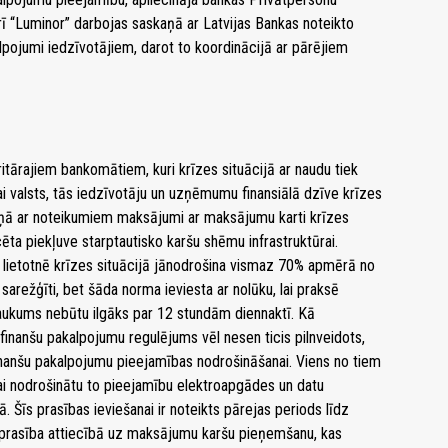
ī “Luminor” darbojas saskaņā ar Latvijas Bankas noteikto
alpojumi iedzīvotājiem, darot to koordinācijā ar pārējiem
oritārajiem bankomātiem, kuri krīzes situācijā ar naudu tiek
 lai valsts, tās iedzīvotāju un uzņēmumu finansiālā dzīve krīzes
skaņā ar noteikumiem maksājumi ar maksājumu karti krīzes
cēta piekļuve starptautisko karšu shēmu infrastruktūrai.
lietotnē krīzes situācijā jānodrošina vismaz 70% apmērā no
sarežģīti, bet šāda norma ieviesta ar nolūku, lai praksē
ukums nebūtu ilgāks par 12 stundām diennaktī. Kā
 finanšu pakalpojumu regulējums vēl nesen ticis pilnveidots,
finanšu pakalpojumu pieejamības nodrošināšanai. Viens no tiem
lai nodrošinātu to pieejamību elektroapgādes un datu
Šīs prasības ieviešanai ir noteikts pārejas periods līdz
na prasība attiecībā uz maksājumu karšu pieņemšanu, kas