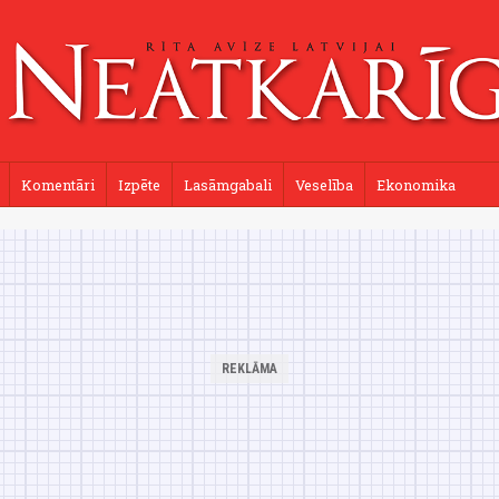
Komentāri
Izpēte
Lasāmgabali
Veselība
Ekonomika