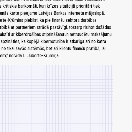
kritiskie bankomāti, kuri krīzes situācijā prioritāri tiek
anās karte pieejama Latvijas Bankas interneta mājaslapā.
te-Krūmiņa piebilst, ka pie finanšu sektora darbības
bībā ar partneriem strādā pastāvīgi, tostarp risinot dažādus
istīti ar kiberdrošības stiprināšanu un netraucētu maksājumu
 apzināties, ka kopējā kibernoturība ir atkarīga arī no katra
e tikai savās sistēmās, bet arī klientu finanšu pratībā, lai
iem,” norāda L. Juberte-Krūmiņa.