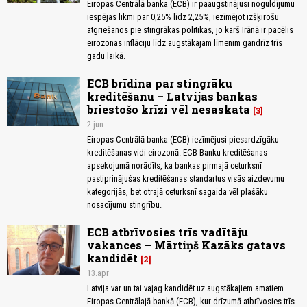
Eiropas Centrālā banka (ECB) ir paaugstinājusi noguldījumu
iespējas likmi par 0,25% līdz 2,25%, iezīmējot izšķirošu
atgriešanos pie stingrākas politikas, jo karš Irānā ir pacēlis
eirozonas inflāciju līdz augstākajam līmenim gandrīz trīs
gadu laikā.
ECB brīdina par stingrāku
kreditēšanu – Latvijas bankas
briestošo krīzi vēl nesaskata
3
2.jun
Eiropas Centrālā banka (ECB) iezīmējusi piesardzīgāku
kreditēšanas vidi eirozonā. ECB Banku kreditēšanas
apsekojumā norādīts, ka bankas pirmajā ceturksnī
pastiprinājušas kreditēšanas standartus visās aizdevumu
kategorijās, bet otrajā ceturksnī sagaida vēl plašāku
nosacījumu stingrību.
ECB atbrīvosies trīs vadītāju
vakances – Mārtiņš Kazāks gatavs
kandidēt
2
13.apr
Latvija var un tai vajag kandidēt uz augstākajiem amatiem
Eiropas Centrālajā bankā (ECB), kur drīzumā atbrīvosies trīs