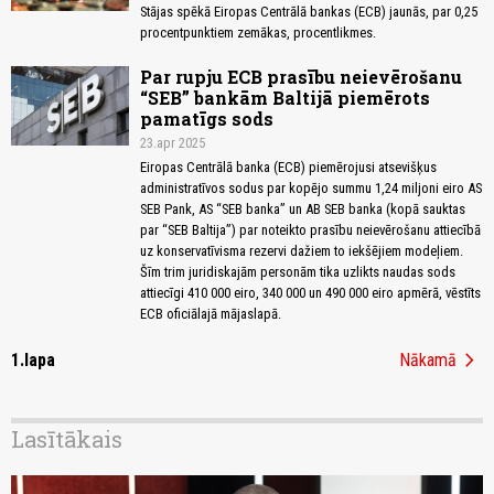
Stājas spēkā Eiropas Centrālā bankas (ECB) jaunās, par 0,25
procentpunktiem zemākas, procentlikmes.
Par rupju ECB prasību neievērošanu
“SEB” bankām Baltijā piemērots
pamatīgs sods
23.apr 2025
Eiropas Centrālā banka (ECB) piemērojusi atsevišķus
administratīvos sodus par kopējo summu 1,24 miljoni eiro AS
SEB Pank, AS “SEB banka” un AB SEB banka (kopā sauktas
par “SEB Baltija”) par noteikto prasību neievērošanu attiecībā
uz konservatīvisma rezervi dažiem to iekšējiem modeļiem.
Šīm trim juridiskajām personām tika uzlikts naudas sods
attiecīgi 410 000 eiro, 340 000 un 490 000 eiro apmērā, vēstīts
ECB oficiālajā mājaslapā.
chevron_right
1.lapa
Nākamā
Lasītākais