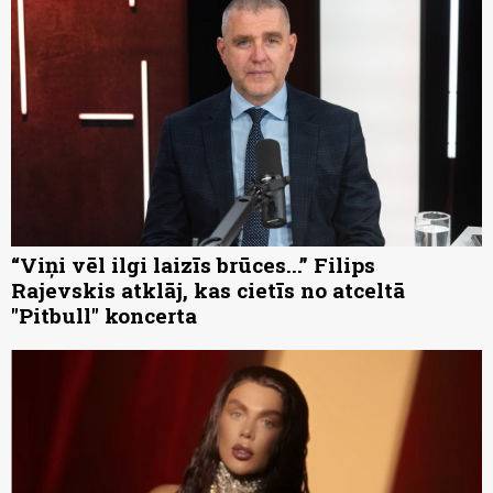
“Viņi vēl ilgi laizīs brūces...” Filips
Rajevskis atklāj, kas cietīs no atceltā
"Pitbull" koncerta