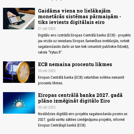
Gaidāma viena no lielākajām
monetārās sistēmas pārmaiņām -
tiks ieviests digitālais eiro
31.okt 2025
Digitālo eiro izstrādā Eiropas Centrālā banka (ECB) - projekts
jau virzās uz ieviešanu Eiropas Savienības institūcijās, notiek
sagatavošanās darbi un tam tiek izmantoti publiskie līdzekļi,
raksta “lrytas.lt”.
ECB nemaina procentu likmes
30.okt 2025
Eiropas Centrālā banka (ECB) ceturtdien nolēma nemainīt
procentu likmes.
Eiropas centrālā banka 2027. gadā
plāno izmēģināt digitālo Eiro
30.okt 2025
Noslēdzies digitālā eiro projekta sagatavošanās posms un
2027. gadā varētu sākties izmēģinājuma projekts, informē
Eiropas Centrālajā bankā (ECB).