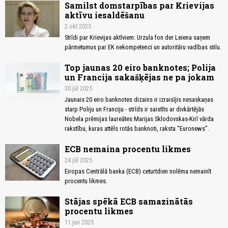
Samilst domstarpības par Krievijas
aktīvu iesaldēšanu
2.okt 2025
Strīdi par Krievijas aktīviem: Urzula fon der Leiena saņem
pārmetumus par EK nekompetenci un autoritāru vadības stilu.
Top jaunas 20 eiro banknotes; Polija
un Francija sakašķējas ne pa jokam
30.jūl 2025
Jaunais 20 eiro banknotes dizains ir izraisījis nesaskaņas
starp Poliju un Franciju - strīds ir saistīts ar divkārtējās
Nobela prēmijas laureātes Marijas Sklodovskas-Kirī vārda
rakstību, kuras attēls rotās banknoti, raksta “Euronews”.
ECB nemaina procentu likmes
24.jūl 2025
Eiropas Centrālā banka (ECB) ceturtdien nolēma nemainīt
procentu likmes.
Stājas spēkā ECB samazinātās
procentu likmes
11.jun 2025