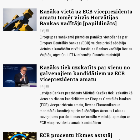
Kazāka vietā uz ECB viceprezidenta
amatu tomēr virzīs Horvātijas
Bankas vadītāju [papildināts]
19.jan
Eirogrupas sanāksmē pirmdien panākta vienošanās par
Eiropas Centrālās bankas (ECB) valdes priekšsēdētāja
vietnieka kandidātu virzīt Horvātijas Bankas vadītāju Borisu
Vujčiču, aģentūru LETA informēja Finanšu ministrijā.
Kazāks tiek uzskatīts par vienu no
galvenajiem kandidātiem uz ECB
viceprezidenta amatu
14.jan
Latvijas Bankas prezidents Mārtiņš Kazāks tiek izskatīts kā
viens no diviem kandidātiem uz Eiropas Centrālās bankas
(ECB) viceprezidenta amatu, liecina Ekonomikas un
monetārās komitejas priekšsēdētājas Aurores Lalukas
paziņojums par šodienas neformālo viedokļu apmaiņu ar
ECB viceprezidenta amata kandidātiem.
ECB procentu likmes aststāj