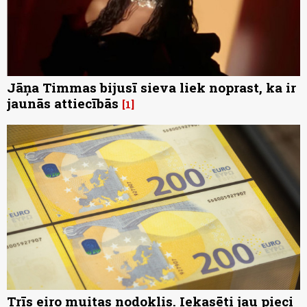
Jāņa Timmas bijusī sieva liek noprast, ka ir
jaunās attiecībās
1
Trīs eiro muitas nodoklis. Iekasēti jau pieci