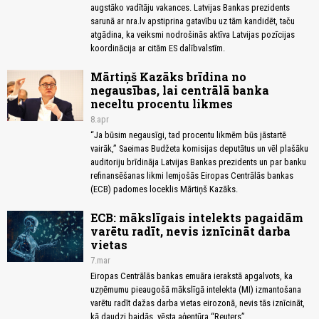
augstāko vadītāju vakances. Latvijas Bankas prezidents
sarunā ar nra.lv apstiprina gatavību uz tām kandidēt, taču
atgādina, ka veiksmi nodrošinās aktīva Latvijas pozīcijas
koordinācija ar citām ES dalībvalstīm.
Mārtiņš Kazāks brīdina no
negausības, lai centrālā banka
neceltu procentu likmes
8.apr
“Ja būsim negausīgi, tad procentu likmēm būs jāstartē
vairāk,” Saeimas Budžeta komisijas deputātus un vēl plašāku
auditoriju brīdināja Latvijas Bankas prezidents un par banku
refinansēšanas likmi lemjošās Eiropas Centrālās bankas
(ECB) padomes loceklis Mārtiņš Kazāks.
ECB: mākslīgais intelekts pagaidām
varētu radīt, nevis iznīcināt darba
vietas
7.mar
Eiropas Centrālās bankas emuāra ierakstā apgalvots, ka
uzņēmumu pieaugošā mākslīgā intelekta (MI) izmantošana
varētu radīt dažas darba vietas eirozonā, nevis tās iznīcināt,
kā daudzi baidās, vēsta aģentūra “Reuters”.