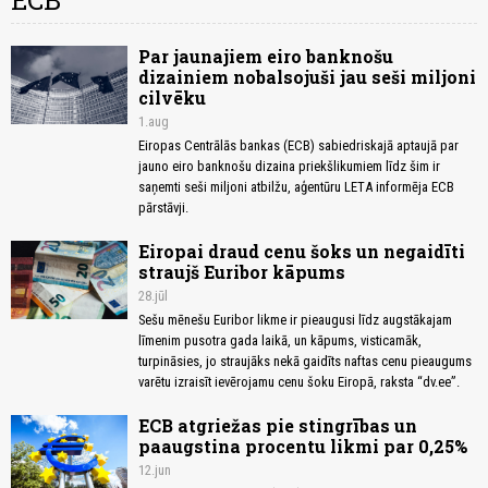
ECB
Par jaunajiem eiro banknošu
dizainiem nobalsojuši jau seši miljoni
cilvēku
1.aug
Eiropas Centrālās bankas (ECB) sabiedriskajā aptaujā par
jauno eiro banknošu dizaina priekšlikumiem līdz šim ir
saņemti seši miljoni atbilžu, aģentūru LETA informēja ECB
pārstāvji.
Eiropai draud cenu šoks un negaidīti
straujš Euribor kāpums
28.jūl
Sešu mēnešu Euribor likme ir pieaugusi līdz augstākajam
līmenim pusotra gada laikā, un kāpums, visticamāk,
turpināsies, jo straujāks nekā gaidīts naftas cenu pieaugums
varētu izraisīt ievērojamu cenu šoku Eiropā, raksta “dv.ee”.
ECB atgriežas pie stingrības un
paaugstina procentu likmi par 0,25%
12.jun