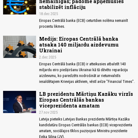
nemainīgas; padome apņēmusies
stabilizēt inflāciju
18.dec 2025
Eiropas Centrālā banka (ECB) ceturtdien nolēma nemainīt
procentu likmes.
Medijs: Eiropas Centrālā banka
atsaka 140 miljardu aizdevumu
Ukrainai
2.dec 2025
Eiropas Centrālā banka (ECB) ir atteikusies atbalstīt 140
miljardu eiro piešķiršanu Ukrainai kā tā dēvēto reparāciju
aizdevumu, ko paredzēts nodrošināt ar rietumvalstīs
iesaldētajiem Krievijas aktīviem, vēstī avīze "Financial Times".
LB prezidentu Mārtiņu Kazāku virzīs
Eiropas Centrālās bankas
viceprezidenta amatam
27.nov 2025
Latvija pieteiks Latvijas Bankas prezidenta Mārtiņa Kazāka
kandidatūru Eiropas Centrālās bankas (ECB) viceprezidenta
amatam, sociālajos tīklos paziņojusi Ministru prezidente
Evika Siliņa (JV).