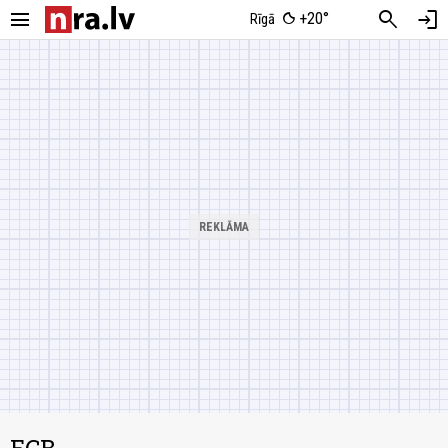
menu
search
login
+20°
Rīgā