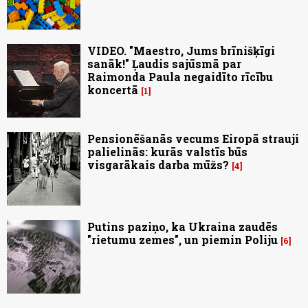
VIDEO. "Maestro, Jums brīnišķīgi
sanāk!" Ļaudis sajūsmā par
Raimonda Paula negaidīto rīcību
koncertā
1
Pensionēšanās vecums Eiropā strauji
palielinās: kurās valstīs būs
visgarākais darba mūžs?
4
Putins paziņo, ka Ukraina zaudēs
"rietumu zemes", un piemin Poliju
6