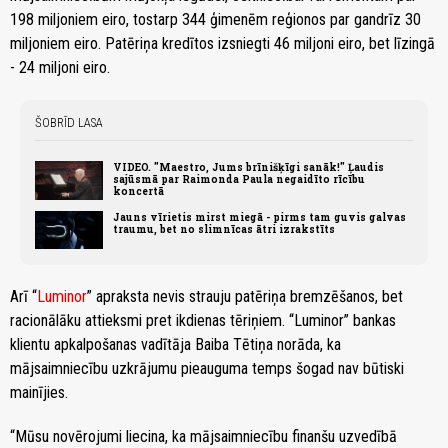
198 miljoniem eiro, tostarp 344 ģimenēm reģionos par gandrīz 30
miljoniem eiro. Patēriņa kredītos izsniegti 46 miljoni eiro, bet līzingā
- 24 miljoni eiro.
ŠOBRĪD LASA
VIDEO. "Maestro, Jums brīnišķīgi sanāk!" Ļaudis
sajūsmā par Raimonda Paula negaidīto rīcību
koncertā
Jauns vīrietis mirst miegā - pirms tam guvis galvas
traumu, bet no slimnīcas ātri izrakstīts
Arī “
Luminor
” apraksta nevis strauju patēriņa bremzēšanos, bet
racionālāku attieksmi pret ikdienas tēriņiem. “Luminor” bankas
klientu apkalpošanas vadītāja Baiba Tētiņa norāda, ka
mājsaimniecību uzkrājumu pieauguma temps šogad nav būtiski
mainījies.
“Mūsu novērojumi liecina, ka mājsaimniecību finanšu uzvedībā