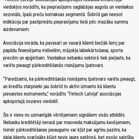
viedokļos norādīts, ka pieprasījums saglabājas augošs un vienlaikus
sezonāls, īpaši preču nomaksas segmentā. Šobrīd gan neesot
indikāciju par pastiprinātu pieprasījumu tieši pēc mazāku summu
aizdevumiem.
Asociācija norāda, ka pavasarī un vasarā klienti biežāk lemj par
papildu finansējumu mēbelēm, mājokļa labiekārtošanai, sporta
precēm un apģērbam. Vienlaikus nebanku sektorā tiek pieļauts, ka
varētu pieaugt pārkreditēšanās risinājumu īpatsvars.
“Paredzams, ka pārkreditēšanās risinājumu īpatsvars varētu pieaugt,
un kredītu starpnieki jau šobrīd to aktīvi izmanto kā klientu
piesaistes instrumentu,” norādīts “Fintech Latvija” asociācijas
apkopotajā nozares viedoklī.
Šis ir viens no uzmanīgāk vērtējamiem signāliem visās atbildēs.
Nebanku kreditētāji nerunā par masveida maksājumu kavējumiem,
tomēr pārkreditēšanas pieaugums var kļūt par agrīnu pazīmi, ka
daļai klientu svarīgāks kļūst nevis jauns patēriņš, bet esošo saistību