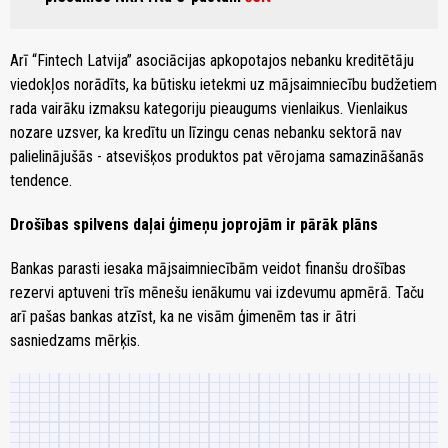
Arī “Fintech Latvija” asociācijas apkopotajos nebanku kreditētāju
viedokļos norādīts, ka būtisku ietekmi uz mājsaimniecību budžetiem
rada vairāku izmaksu kategoriju pieaugums vienlaikus. Vienlaikus
nozare uzsver, ka kredītu un līzingu cenas nebanku sektorā nav
palielinājušās - atsevišķos produktos pat vērojama samazināšanās
tendence.
Drošības spilvens daļai ģimeņu joprojām ir pārāk plāns
Bankas parasti iesaka mājsaimniecībām veidot finanšu drošības
rezervi aptuveni trīs mēnešu ienākumu vai izdevumu apmērā. Taču
arī pašas bankas atzīst, ka ne visām ģimenēm tas ir ātri
sasniedzams mērķis.