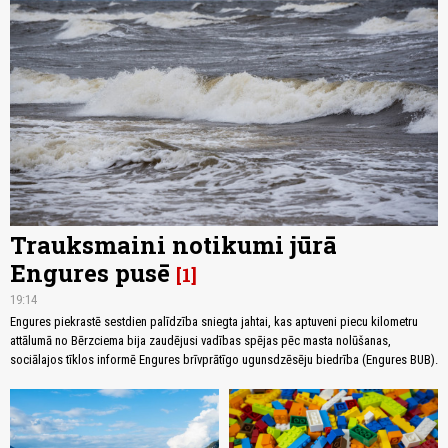
Trauksmaini notikumi jūrā
Engures pusē
1
19:14
Engures piekrastē sestdien palīdzība sniegta jahtai, kas aptuveni piecu kilometru
attālumā no Bērzciema bija zaudējusi vadības spējas pēc masta nolūšanas,
sociālajos tīklos informē Engures brīvprātīgo ugunsdzēsēju biedrība (Engures BUB).