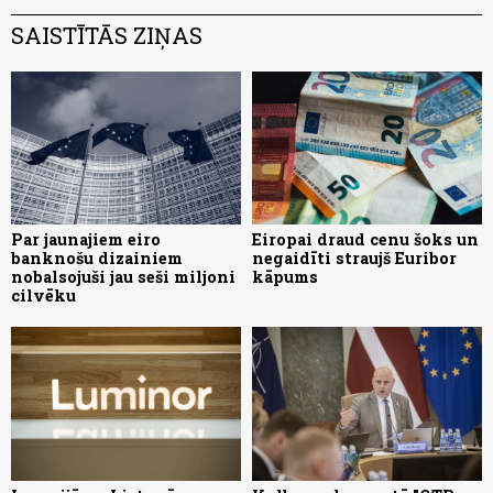
SAISTĪTĀS ZIŅAS
Par jaunajiem eiro
Eiropai draud cenu šoks un
banknošu dizainiem
negaidīti straujš Euribor
nobalsojuši jau seši miljoni
kāpums
cilvēku