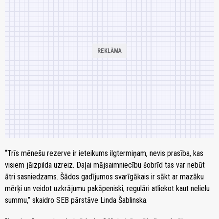
“Trīs mēnešu rezerve ir ieteikums ilgtermiņam, nevis prasība, kas
visiem jāizpilda uzreiz. Daļai mājsaimniecību šobrīd tas var nebūt
ātri sasniedzams. Šādos gadījumos svarīgākais ir sākt ar mazāku
mērķi un veidot uzkrājumu pakāpeniski, regulāri atliekot kaut nelielu
summu,” skaidro SEB pārstāve Linda Šablinska.