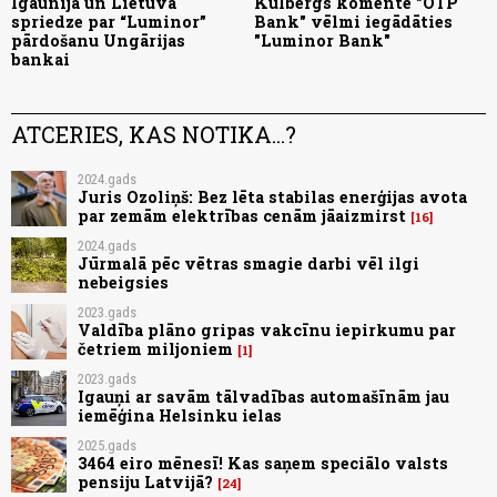
Igaunijā un Lietuvā
Kulbergs komentē "OTP
spriedze par “Luminor”
Bank" vēlmi iegādāties
pārdošanu Ungārijas
"Luminor Bank"
bankai
ATCERIES, KAS NOTIKA...?
2024.gads
Juris Ozoliņš: Bez lēta stabilas enerģijas avota
par zemām elektrības cenām jāaizmirst
16
2024.gads
Jūrmalā pēc vētras smagie darbi vēl ilgi
nebeigsies
2023.gads
Valdība plāno gripas vakcīnu iepirkumu par
četriem miljoniem
1
2023.gads
Igauņi ar savām tālvadības automašīnām jau
iemēģina Helsinku ielas
2025.gads
3464 eiro mēnesī! Kas saņem speciālo valsts
pensiju Latvijā?
24