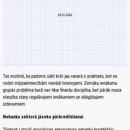
Tas nozīmē, ka padoms sākt krāt jau vasarā ir praktisks, bet ne
visām mājsaimniecībām vienādi īstenojams. Zemāku ienākumu
grupās problēma bieži nav tikai finanšu disciplīna, bet pārāk maza
starpība starp regulārajiem ienākumiem un obligātajiem
izdevumiem.
Nebanku sektorā jāseko pārkreditēšanai
“Fintech Latvija” asociācijas apkopotajos nebanku kreditētāju