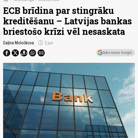
ECB brīdina par stingrāku
kreditēšanu – Latvijas bankas
briestošo krīzi vēl nesaskata
schedule
Gaļina Moločkova
2.jun
Seko mums Google