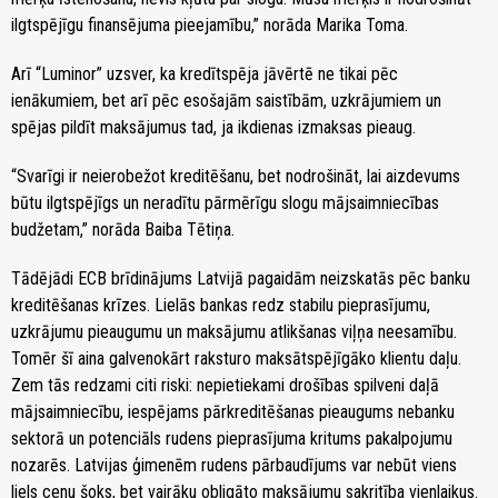
ilgtspējīgu finansējuma pieejamību,” norāda Marika Toma.
Arī “Luminor” uzsver, ka kredītspēja jāvērtē ne tikai pēc
ienākumiem, bet arī pēc esošajām saistībām, uzkrājumiem un
spējas pildīt maksājumus tad, ja ikdienas izmaksas pieaug.
“Svarīgi ir neierobežot kreditēšanu, bet nodrošināt, lai aizdevums
būtu ilgtspējīgs un neradītu pārmērīgu slogu mājsaimniecības
budžetam,” norāda Baiba Tētiņa.
Tādējādi ECB brīdinājums Latvijā pagaidām neizskatās pēc banku
kreditēšanas krīzes. Lielās bankas redz stabilu pieprasījumu,
uzkrājumu pieaugumu un maksājumu atlikšanas viļņa neesamību.
Tomēr šī aina galvenokārt raksturo maksātspējīgāko klientu daļu.
Zem tās redzami citi riski: nepietiekami drošības spilveni daļā
mājsaimniecību, iespējams pārkreditēšanas pieaugums nebanku
sektorā un potenciāls rudens pieprasījuma kritums pakalpojumu
nozarēs. Latvijas ģimenēm rudens pārbaudījums var nebūt viens
liels cenu šoks, bet vairāku obligāto maksājumu sakritība vienlaikus.