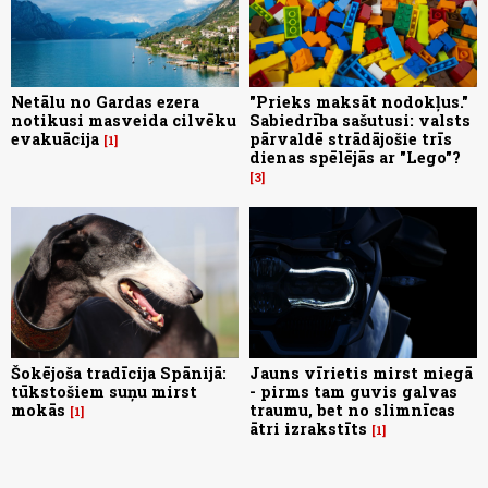
Netālu no Gardas ezera
"Prieks maksāt nodokļus."
notikusi masveida cilvēku
Sabiedrība sašutusi: valsts
evakuācija
pārvaldē strādājošie trīs
1
dienas spēlējās ar "Lego"?
3
Šokējoša tradīcija Spānijā:
Jauns vīrietis mirst miegā
tūkstošiem suņu mirst
- pirms tam guvis galvas
mokās
traumu, bet no slimnīcas
1
ātri izrakstīts
1