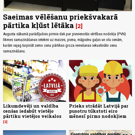
Saeimas vēlēšanu priekšvakarā
pārtika kļūst lētāka
2
Augusta sākumā parādījušies pirmie dati par pievienotās vērtības nodokļa (PVN)
likmes samazināšanas ietekmi uz maizes, piena, mājputnu gaļas un olu cenām,
kurām vajag turpināt zemo cenu pārtikas groza ieviešanas iekustināto cenu
samazināšanu.
Likumdevēji un valdība
Prieks strādāt Latvijā par
cenšas iedabūt vietējo
pusotru tūkstoti eiro
pārtiku vietējos veikalos
mēnesī pirms nodokļiem
2