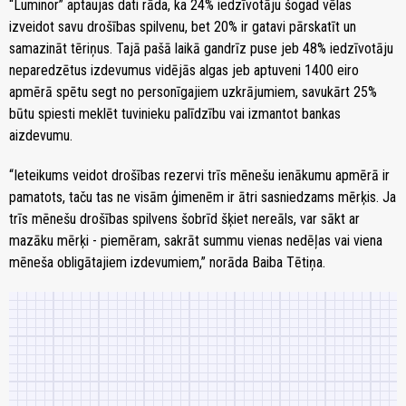
“Luminor” aptaujas dati rāda, ka 24% iedzīvotāju šogad vēlas
izveidot savu drošības spilvenu, bet 20% ir gatavi pārskatīt un
samazināt tēriņus. Tajā pašā laikā gandrīz puse jeb 48% iedzīvotāju
neparedzētus izdevumus vidējās algas jeb aptuveni 1400 eiro
apmērā spētu segt no personīgajiem uzkrājumiem, savukārt 25%
būtu spiesti meklēt tuvinieku palīdzību vai izmantot bankas
aizdevumu.
“Ieteikums veidot drošības rezervi trīs mēnešu ienākumu apmērā ir
pamatots, taču tas ne visām ģimenēm ir ātri sasniedzams mērķis. Ja
trīs mēnešu drošības spilvens šobrīd šķiet nereāls, var sākt ar
mazāku mērķi - piemēram, sakrāt summu vienas nedēļas vai viena
mēneša obligātajiem izdevumiem,” norāda Baiba Tētiņa.