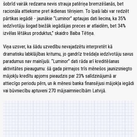
šobrīd vairāk redzama nevis strauja patēriņa bremzēšanās, bet
racionāla attieksme pret ikdienas tēriņiem. To īpaši labi var redzēt
pārtikas iegādē - jaunākie “Luminor” aptaujas dati liecina, ka 35%
iedzīvotāju šogad biežāk iegādājas preces ar atlaidēm, bet 34%
izvēlas lētākus produktus,” skaidro Baiba Tētiņa.
Viņa uzsver, ka šādu uzvedību nevajadzētu interpretēt kā
dramatisku labklājības kritumu, jo gandrīz trešdaļa iedzīvotāju savus
paradumus nav mainījuši. “Luminor” dati rāda arī kreditēšanas
aktivitātes pieaugumu: šā gada pirmajos trīs mēnešos jaunizsniegto
mājokļu kredītu apjoms pieaudzis par 23% salīdzinājumā ar
attiecīgo periodu pērn, un ik mēnesi banka finansējusi mājokļa iegādi
vai būvniecību aptuveni 270 mājsaimniecībām Latvijā.