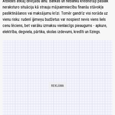
Atbildes atklāj divējādu ainu. Bankas un nebanku kreditētāji pašlaik
neraksturo situāciju kā strauju mājsaimniecību finanšu stāvokļa
pasliktināšanos vai maksājumu krīzi. Tomēr gandrīz visi norāda uz
vienu risku: rudenī ģimeņu budžetus var nospiest nevis viens liels
cenu lēciens, bet vairāku izmaksu vienlaicīgs pieaugums - apkure,
elektrība, degviela, pārtika, skolas izdevumi, kredīti un līzings.