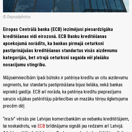
© Depositphotos
Eiropas Centrālā banka (ECB) iezīmējusi piesardzīgāku
kreditēšanas vidi eirozonā. ECB Banku kreditēšanas
apsekojumā norādīts, ka bankas pirmajā ceturksnī
pastiprinājušas kreditēšanas standartus visās aizdevumu
kategorijās, bet otrajā ceturksnī sagaida vēl plašāku
nosacījumu stingrību.
Mājsaimniecībām īpaši būtisks ir patēriņa kredītu un citu aizdevumu
segments, kur standartu pastiprināšana bijusi lielāka, nekā bankas
iepriekš gaidīja. ECB arī norāda, ka patēriņa kredītu pieprasījums
sarucis vājākas patērētāju pārliecības un mazāku tēriņu ilglietojuma
precēm dēļ.
“nra.lv” vērsās pie Latvijas komercbankām un nebanku kreditētājiem,
lai noskaidrotu, vai
ECB
brīdinājuma signāli jau redzami arī Latvijā.