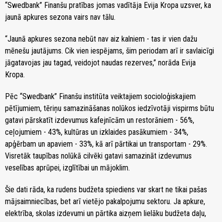
“Swedbank” Finanšu pratības jomas vadītāja Evija Kropa uzsver, ka
jaunā apkures sezona vairs nav tālu.
“Jaunā apkures sezona nebūt nav aiz kalniem - tas ir vien dažu
mēnešu jautājums. Cik vien iespējams, šim periodam arī ir savlaicīgi
jāgatavojas jau tagad, veidojot naudas rezerves,” norāda Evija
Kropa.
Pēc “Swedbank” Finanšu institūta veiktajiem socioloģiskajiem
pētījumiem, tēriņu samazināšanas nolūkos iedzīvotāji vispirms būtu
gatavi pārskatīt izdevumus kafejnīcām un restorāniem - 56%,
ceļojumiem - 43%, kultūras un izklaides pasākumiem - 34%,
apģērbam un apaviem - 33%, kā arī pārtikai un transportam - 29%.
Visretāk taupības nolūkā cilvēki gatavi samazināt izdevumus
veselības aprūpei, izglītībai un mājoklim.
Šie dati rāda, ka rudens budžeta spiediens var skart ne tikai pašas
mājsaimniecības, bet arī vietējo pakalpojumu sektoru. Ja apkure,
elektrība, skolas izdevumi un pārtika aizņem lielāku budžeta daļu,