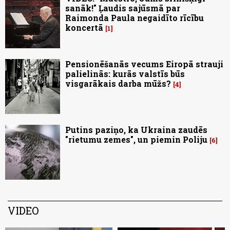
sanāk!" Ļaudis sajūsmā par
Raimonda Paula negaidīto rīcību
koncertā
1
Pensionēšanās vecums Eiropā strauji
palielinās: kurās valstīs būs
visgarākais darba mūžs?
4
Putins paziņo, ka Ukraina zaudēs
"rietumu zemes", un piemin Poliju
6
VIDEO