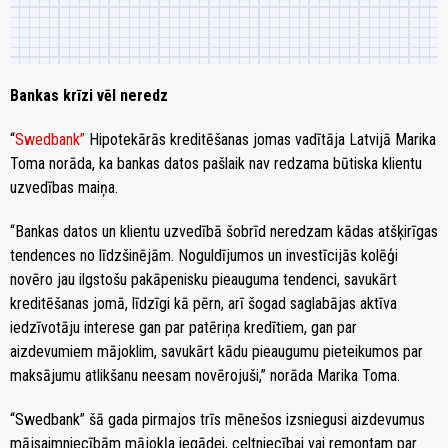
Bankas krīzi vēl neredz
“
Swedbank”
Hipotekārās kreditēšanas jomas vadītāja Latvijā Marika
Toma norāda, ka bankas datos pašlaik nav redzama būtiska klientu
uzvedības maiņa.
“Bankas datos un klientu uzvedībā šobrīd neredzam kādas atšķirīgas
tendences no līdzšinējām. Noguldījumos un investīcijās kolēģi
novēro jau ilgstošu pakāpenisku pieauguma tendenci, savukārt
kreditēšanas jomā, līdzīgi kā pērn, arī šogad saglabājas aktīva
iedzīvotāju interese gan par patēriņa kredītiem, gan par
aizdevumiem mājoklim, savukārt kādu pieaugumu pieteikumos par
maksājumu atlikšanu neesam novērojuši,” norāda Marika Toma.
“Swedbank” šā gada pirmajos trīs mēnešos izsniegusi aizdevumus
mājsaimniecībām mājokļa iegādei, celtniecībai vai remontam par