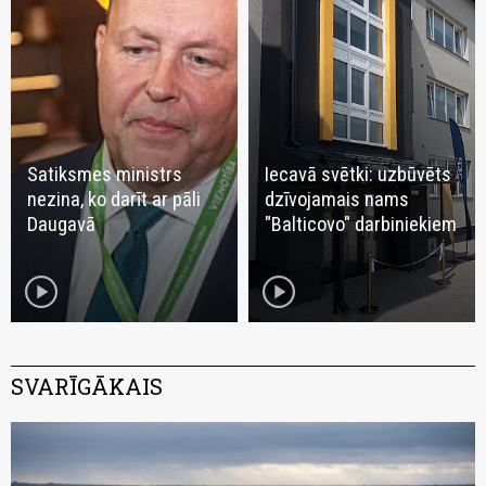
Satiksmes ministrs
Iecavā svētki: uzbūvēts
nezina, ko darīt ar pāli
dzīvojamais nams
Daugavā
"Balticovo" darbiniekiem
play_circle
play_circle
SVARĪGĀKAIS