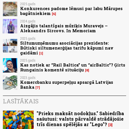
2025.gads
Konkurences padome lēmusi par labu Mārupes
bagātniekiem
6
2024.gads
Aizgājis talantīgais mūziķis Muravejs –
Aleksandrs Sircovs. In Memoriam
2025.gads
Siltumuzņēmumu asociācijas prezidente:
Būtiski siltumenerģijas tarifu kāpumi nav
gaidāmi
1
2025.gads
Kas notiek ar “Rail Baltica” un “airBaltic”? Ģirts
Rungainis komentē situāciju
8
2023.gads
Komercbanku superpeļņu apsargā Latvijas
Banka
7
LASĪTĀKAIS
"Prieks maksāt nodokļus." Sabiedrība
sašutusi: valsts pārvaldē strādājošie
trīs dienas spēlējās ar "Lego"?
3