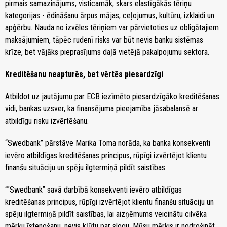
pirmais samazinājums, visticamāk, skars elastīgākās tēriņu
kategorijas - ēdināšanu ārpus mājas, ceļojumus, kultūru, izklaidi un
apģērbu. Nauda no izvēles tēriņiem var pārvietoties uz obligātajiem
maksājumiem, tāpēc rudenī risks var būt nevis banku sistēmas
krīze, bet vājāks pieprasījums daļā vietējā pakalpojumu sektora.
Kreditēšanu neapturēs, bet vērtēs piesardzīgi
Atbildot uz jautājumu par ECB iezīmēto piesardzīgāko kreditēšanas
vidi, bankas uzsver, ka finansējuma pieejamība jāsabalansē ar
atbildīgu risku izvērtēšanu.
“Swedbank” pārstāve Marika Toma norāda, ka banka konsekventi
ievēro atbildīgas kreditēšanas principus, rūpīgi izvērtējot klientu
finanšu situāciju un spēju ilgtermiņā pildīt saistības.
“”Swedbank” savā darbībā konsekventi ievēro atbildīgas
kreditēšanas principus, rūpīgi izvērtējot klientu finanšu situāciju un
spēju ilgtermiņā pildīt saistības, lai aizņēmums veicinātu cilvēka
mērķu īstenošanu, nevis kļūtu par slogu. Mūsu mērķis ir nodrošināt