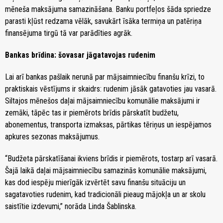
mēneša maksājuma samazināšana. Banku portfeļos šāda spriedze
parasti kļūst redzama vēlāk, savukārt īsāka termiņa un patēriņa
finansējuma tirgū tā var parādīties agrāk.
Bankas brīdina: šovasar jāgatavojas rudenim
Lai arī bankas pašlaik nerunā par mājsaimniecību finanšu krīzi, to
praktiskais vēstījums ir skaidrs: rudenim jāsāk gatavoties jau vasarā.
Siltajos mēnešos daļai mājsaimniecību komunālie maksājumi ir
zemāki, tāpēc tas ir piemērots brīdis pārskatīt budžetu,
abonementus, transporta izmaksas, pārtikas tēriņus un iespējamos
apkures sezonas maksājumus.
“Budžeta pārskatīšanai ikviens brīdis ir piemērots, tostarp arī vasarā.
Šajā laikā daļai mājsaimniecību samazinās komunālie maksājumi,
kas dod iespēju mierīgāk izvērtēt savu finanšu situāciju un
sagatavoties rudenim, kad tradicionāli pieaug mājokļa un ar skolu
saistītie izdevumi,” norāda Linda Šablinska.