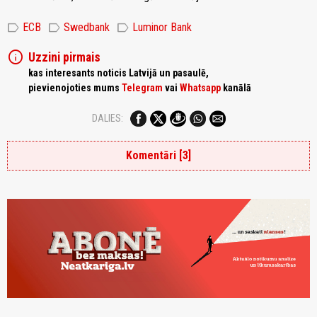
label
label
label
ECB
Swedbank
Luminor Bank
info
Uzzini pirmais
kas interesants noticis Latvijā un pasaulē,
pievienojoties mums
Telegram
vai
Whatsapp
kanālā
DALIES:
Komentāri [3]