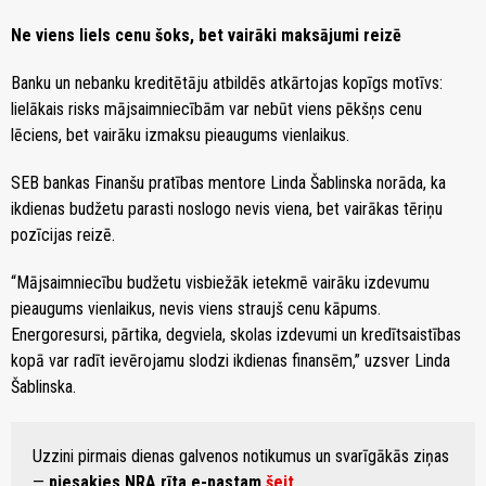
Ne viens liels cenu šoks, bet vairāki maksājumi reizē
Banku un nebanku kreditētāju atbildēs atkārtojas kopīgs motīvs:
lielākais risks mājsaimniecībām var nebūt viens pēkšņs cenu
lēciens, bet vairāku izmaksu pieaugums vienlaikus.
SEB bankas Finanšu pratības mentore Linda Šablinska norāda, ka
ikdienas budžetu parasti noslogo nevis viena, bet vairākas tēriņu
pozīcijas reizē.
“Mājsaimniecību budžetu visbiežāk ietekmē vairāku izdevumu
pieaugums vienlaikus, nevis viens straujš cenu kāpums.
Energoresursi, pārtika, degviela, skolas izdevumi un kredītsaistības
kopā var radīt ievērojamu slodzi ikdienas finansēm,” uzsver Linda
Šablinska.
Uzzini pirmais dienas galvenos notikumus un svarīgākās ziņas
—
piesakies NRA rīta e-pastam
šeit