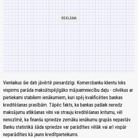
Vienlaikus šie dati jāvērtē piesardzīgi. Komercbanku klientu loks
vispirms parāda maksātspējīgāko mājsaimniecību daļu - cilvēkus ar
pietiekami stabiliem ienākumiem, kuri spēj kvalificēties bankas
kreditēšanas prasībām. Tāpēc fakts, ka bankas pašlaik neredz
maksājumu atlikšanas vilni vai strauju kreditēšanas kritumu, vēl
nenozīmē, ka finanšu spriedze zemāku ienākumu grupās nepastāv.
Banku statistikā šāda spriedze var parādīties vēlāk vai arī vispār
neparādīties kā jauns kredītpieteikums.