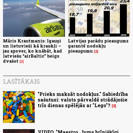
Māris Krautmanis: Igauņi
Latvijas parādu pieaugums
un lietuvieši kā kraukļi –
garantē nodokļu
jau apsver, ko knābāt, kad
pieaugumu
2
latviešu “airBaltic” beigs
dvašot
1
LASĪTĀKAIS
"Prieks maksāt nodokļus." Sabiedrība
sašutusi: valsts pārvaldē strādājošie
trīs dienas spēlējās ar "Lego"?
3
VIDEO. "Maestro, Jums brīnišķīgi