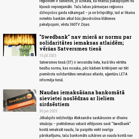
reģioniem ir saniknoti, jo uzskata, ka finanšu pakalpojumi nu
kļuvuši nepieejamāki. Taču labas pārmaiņas reģionos
dzīvojošos gaida nākamgad – ja ne brīvprātīgi, tad ar likuma
noteikto bankām atkal būs jānodrošina klātienes
pakalpojumi, vēsta 360TV Ziņas.
"Swedbank" nav mierā ar normu par
solidaritātes iemaksas atlaidēm;
vēršas Satversmes tiesā
15.jūl 2025
Satversmes tiesā (ST) ir ierosināta lieta, kurā tiks vērtēta
tiesību norma, kas nosaka, pēc kādiem kritērijiem var tikt
piemērota solidaritātes iemaksas atlaide, aģentūru LETA
informēja tiesā.
Naudas iemaksāšana bankomātā
sievietei noslēdzas ar lieliem
sirdsēstiem
30.jun 2025
Jēkabpils iedzīvotāja Aleksandra saskārusies ar dīvainu
situāciju – piektdienas vakarā vēlējusies savā “Swedbank”
kontā iemaksāt naudu, lai paspētu veikt svarīgu
pārskaitījumu, taču bankomāts uzkāries un nauda kontā nav