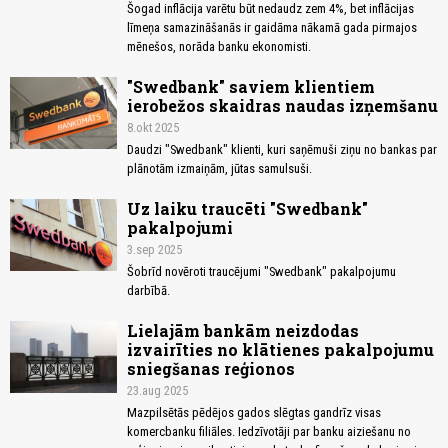
Šogad inflācija varētu būt nedaudz zem 4%, bet inflācijas
līmeņa samazināšanās ir gaidāma nākamā gada pirmajos
mēnešos, norāda banku ekonomisti.
"Swedbank" saviem klientiem
ierobežos skaidras naudas izņemšanu
8.okt 2025
Daudzi "Swedbank" klienti, kuri saņēmuši ziņu no bankas par
plānotām izmaiņām, jūtas samulsuši.
Uz laiku traucēti "Swedbank"
pakalpojumi
3.sep 2025
Šobrīd novēroti traucējumi "Swedbank" pakalpojumu
darbībā.
Lielajām bankām neizdodas
izvairīties no klātienes pakalpojumu
sniegšanas reģionos
23.aug 2025
Mazpilsētās pēdējos gados slēgtas gandrīz visas
komercbanku filiāles. Iedzīvotāji par banku aiziešanu no