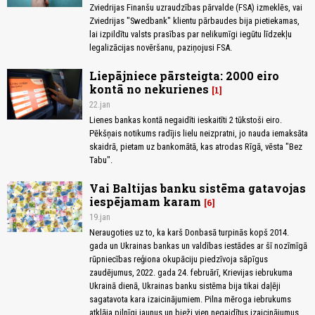
Zviedrijas Finanšu uzraudzības pārvalde (FSA) izmeklēs, vai
Zviedrijas "Swedbank" klientu pārbaudes bija pietiekamas,
lai izpildītu valsts prasības par nelikumīgi iegūtu līdzekļu
legalizācijas novēršanu, paziņojusi FSA.
Liepājniece pārsteigta: 2000 eiro
kontā no nekurienes
1
22.jan
Lienes bankas kontā negaidīti ieskaitīti 2 tūkstoši eiro.
Pēkšņais notikums radījis lielu neizpratni, jo nauda iemaksāta
skaidrā, pietam uz bankomātā, kas atrodas Rīgā, vēsta "Bez
Tabu".
Vai Baltijas banku sistēma gatavojas
iespējamam karam
6
19.jan
Neraugoties uz to, ka karš Donbasā turpinās kopš 2014.
gada un Ukrainas bankas un valdības iestādes ar šī nozīmīgā
rūpniecības reģiona okupāciju piedzīvoja sāpīgus
zaudējumus, 2022. gada 24. februārī, Krievijas iebrukuma
Ukrainā dienā, Ukrainas banku sistēma bija tikai daļēji
sagatavota kara izaicinājumiem. Pilna mēroga iebrukums
atklāja pilnīgi jaunus un bieži vien negaidītus izaicinājumus,