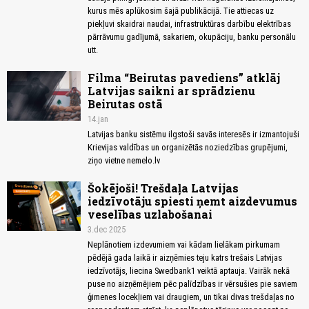
kurus mēs aplūkosim šajā publikācijā. Tie attiecas uz
piekļuvi skaidrai naudai, infrastruktūras darbību elektrības
pārrāvumu gadījumā, sakariem, okupāciju, banku personālu
utt.
Filma “Beirutas pavediens” atklāj
Latvijas saikni ar sprādzienu
Beirutas ostā
14.jan
Latvijas banku sistēmu ilgstoši savās interesēs ir izmantojuši
Krievijas valdības un organizētās noziedzības grupējumi,
ziņo vietne nemelo.lv
Šokējoši! Trešdaļa Latvijas
iedzīvotāju spiesti ņemt aizdevumus
veselības uzlabošanai
3.dec 2025
Neplānotiem izdevumiem vai kādam lielākam pirkumam
pēdējā gada laikā ir aizņēmies teju katrs trešais Latvijas
iedzīvotājs, liecina Swedbank1 veiktā aptauja. Vairāk nekā
puse no aizņēmējiem pēc palīdzības ir vērsušies pie saviem
ģimenes locekļiem vai draugiem, un tikai divas trešdaļas no