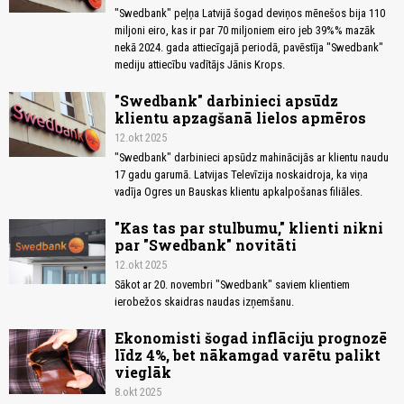
"Swedbank" peļņa Latvijā šogad deviņos mēnešos bija 110
miljoni eiro, kas ir par 70 miljoniem eiro jeb 39%% mazāk
nekā 2024. gada attiecīgajā periodā, pavēstīja "Swedbank"
mediju attiecību vadītājs Jānis Krops.
"Swedbank" darbinieci apsūdz
klientu apzagšanā lielos apmēros
12.okt 2025
"Swedbank" darbinieci apsūdz mahinācijās ar klientu naudu
17 gadu garumā. Latvijas Televīzija noskaidroja, ka viņa
vadīja Ogres un Bauskas klientu apkalpošanas filiāles.
"Kas tas par stulbumu," klienti nikni
par "Swedbank" novitāti
12.okt 2025
Sākot ar 20. novembri "Swedbank" saviem klientiem
ierobežos skaidras naudas izņemšanu.
Ekonomisti šogad inflāciju prognozē
līdz 4%, bet nākamgad varētu palikt
vieglāk
8.okt 2025