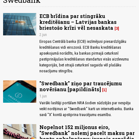
Swedbank
ECB brīdina par stingrāku
kreditēšanu – Latvijas bankas
briestošo krīzi vēl nesaskata
3
2.jun
Eiropas Centrālā banka (ECB) iezīmējusi piesardzīgāku
kreditēšanas vidi eirozonā. ECB Banku kreditēšanas
apsekojumā norādīts, ka bankas pirmajā ceturksnī
pastiprinājušas kreditēšanas standartus visās aizdevumu
kategorijās, bet otrajā ceturksnī sagaida vēl plašāku
nosacījumu stingrību.
"Swedbank" ziņo par traucējumu
novēršanu [papildināts]
1
1.jun
Vairāki lasītāji portālam NRA šodien sūdzējās par nespēju
veikt norēķinus ar "Swedbank" karti un internetbanku. Banka
savā "X' kontā apstiprina traucējumu esamību.
Nopelnot 152 miljonus eiro,
"Swedbank" nolemj pacelt maksu par
kontu apkalpošanu; jaunais cenrādis