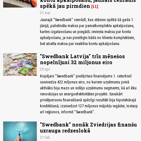
spēkā jau pirmdien
11
31.mai
Jaunajā "Swedbank" cenrādī, kas stāsies spēkā šā gada 1.
jūnijā, palielināta maksa par pamatkomplekta apkalpošanu,
kartes izgatavošanu un piegādi; ieviesta maksa par konta
apkalpošanu, ja nav pieslēgts kāds no klientu komplektiem,
bet atcelta maksa par neaktīvu kontu apkalpošanu.
"Swedbank Latvija" trīs mēnešos
nopelnījusi 32 miljonus eiro
29.apr
Kopējais "Swedbank" piešķirtais finansējums 1. ceturksnī
sasniedza 422 miljonus eiro, no kuriem uzņēmumu jomā
aktīvāks bija mazo un vidējo uzņēmumu segments, kā arī ēku
renovācijas un energoefektivitātes projekti. Savukārt
privātpersonu finansēšanā spēcīgi rezultāti bija hipotekārajā
kreditēšanā, izsniedzot 127 miljonus mājokļu iegādei, tostarp
arī reģionos, informē "Swedbank".
"Swedbank" nonāk Zviedrijas finanšu
uzrauga redzeslokā
21.feb