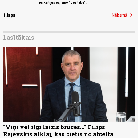
ieskaitījusies, ziņo "Bez tabu".
chevron_right
1.lapa
Nākamā
Lasītākais
“Viņi vēl ilgi laizīs brūces...” Filips
Rajevskis atklāj, kas cietīs no atceltā