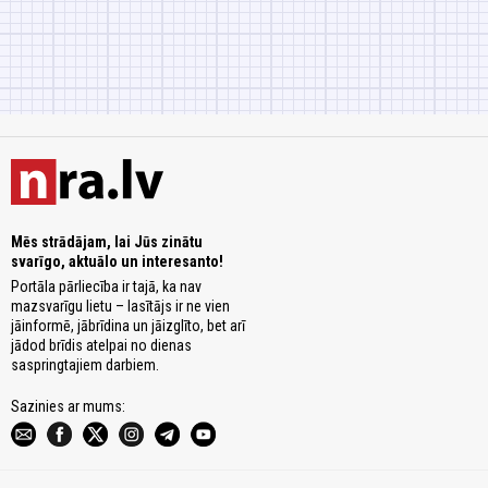
Mēs strādājam, lai Jūs zinātu
svarīgo, aktuālo un interesanto!
Portāla pārliecība ir tajā, ka nav
mazsvarīgu lietu – lasītājs ir ne vien
jāinformē, jābrīdina un jāizglīto, bet arī
jādod brīdis atelpai no dienas
saspringtajiem darbiem.
Sazinies ar mums: