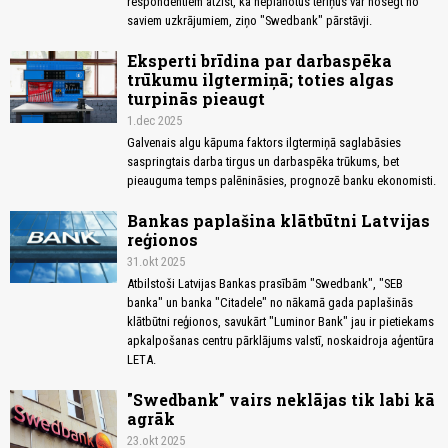
respondentiem atzīst, ka neplānotus tēriņus var nosegt no
saviem uzkrājumiem, ziņo "Swedbank" pārstāvji.
Eksperti brīdina par darbaspēka
trūkumu ilgtermiņā; toties algas
turpinās pieaugt
1.dec 2025
Galvenais algu kāpuma faktors ilgtermiņā saglabāsies
saspringtais darba tirgus un darbaspēka trūkums, bet
pieauguma temps palēnināsies, prognozē banku ekonomisti.
Bankas paplašina klātbūtni Latvijas
reģionos
31.okt 2025
Atbilstoši Latvijas Bankas prasībām "Swedbank", "SEB
banka" un banka "Citadele" no nākamā gada paplašinās
klātbūtni reģionos, savukārt "Luminor Bank" jau ir pietiekams
apkalpošanas centru pārklājums valstī, noskaidroja aģentūra
LETA.
"Swedbank" vairs neklājas tik labi kā
agrāk
23.okt 2025