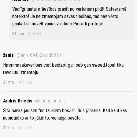
Vienīgi tautai ir tiesības prasīt no varturiem pildīt Satversmē
noteikto! Ja neizmantojam savas tiesības, tad nav vērts
ņaukāt un novelt vanu uz citiem.Pierādi pretējo!
31.mai
Atbildēt
žanis
@anis.694b0abfd8810
Hmmmm.akaver bus ciet beidzot gan seb gan sweed.tapat tikai
revolutu izmantoju
31.mai
Atbildēt
Andris Briedis
@andris.briedis
Šitā banka jau sen "no taukiem besās". Būs jāmaina. Kad kaut kas
nopietnāks ar to jākārto, vienalga pasūta ...
31.mai
Atbildēt