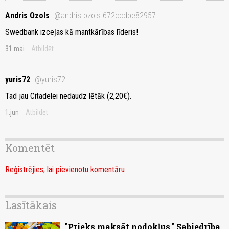
Andris Ozols
@andris.ozols.672ccdbe82957
Swedbank izceļas kā mantkārības līderis!
31.mai
Atbildēt
yuris72
@yuris72
Tad jau Citadelei nedaudz lētāk (2,20€).
1.jun
Atbildēt
Komentēt
Reģistrējies, lai pievienotu komentāru
Lasītākais
"Prieks maksāt nodokļus." Sabiedrība