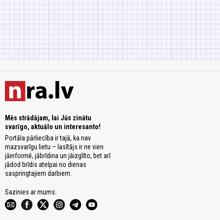
Mēs strādājam, lai Jūs zinātu
svarīgo, aktuālo un interesanto!
Portāla pārliecība ir tajā, ka nav
mazsvarīgu lietu – lasītājs ir ne vien
jāinformē, jābrīdina un jāizglīto, bet arī
jādod brīdis atelpai no dienas
saspringtajiem darbiem.
Sazinies ar mums: