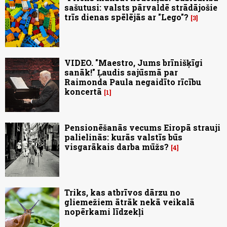
sašutusi: valsts pārvaldē strādājošie
trīs dienas spēlējās ar "Lego"?
3
VIDEO. "Maestro, Jums brīnišķīgi
sanāk!" Ļaudis sajūsmā par
Raimonda Paula negaidīto rīcību
koncertā
1
Pensionēšanās vecums Eiropā strauji
palielinās: kurās valstīs būs
visgarākais darba mūžs?
4
Triks, kas atbrīvos dārzu no
gliemežiem ātrāk nekā veikalā
nopērkami līdzekļi