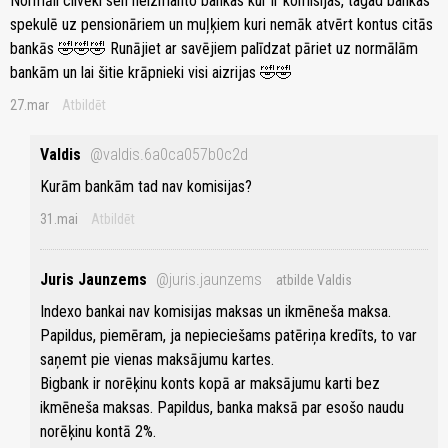
Normāli cilvēki sen neizmanto bankas kur ir komisijas, tagad bankas
spekulē uz pensionāriem un muļķiem kuri nemāk atvērt kontus citās
bankās 🤣🤣🤣 Runājiet ar savējiem palīdzat pāriet uz normālām
bankām un lai šitie krāpnieki visi aizrijas 🤣🤣
27.mar
Atbildēt
Valdis
@valdis.6a0ca057b0c2d
Kurām bankām tad nav komisijas?
31.mai
Atbildēt
Juris Jaunzems
@juris.jaunzems
atbilde Valdis
Indexo bankai nav komisijas maksas un ikmēneša maksa.
Papildus, piemēram, ja nepieciešams patēriņa kredīts, to var
saņemt pie vienas maksājumu kartes.
Bigbank ir norēķinu konts kopā ar maksājumu karti bez
ikmēneša maksas. Papildus, banka maksā par esošo naudu
norēķinu kontā 2%.