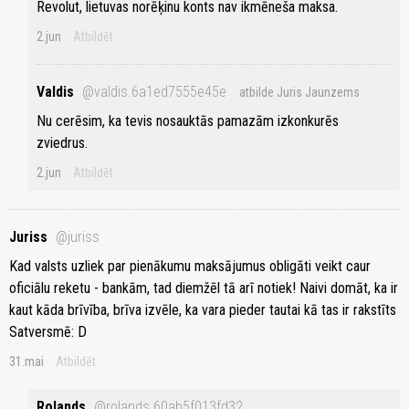
Revolut, lietuvas norēķinu konts nav ikmēneša maksa.
2.jun
Atbildēt
Valdis
@valdis.6a1ed7555e45e
atbilde Juris Jaunzems
Nu cerēsim, ka tevis nosauktās pamazām izkonkurēs
zviedrus.
2.jun
Atbildēt
Juriss
@juriss
Kad valsts uzliek par pienākumu maksājumus obligāti veikt caur
oficiālu reketu - bankām, tad diemžēl tā arī notiek! Naivi domāt, ka ir
kaut kāda brīvība, brīva izvēle, ka vara pieder tautai kā tas ir rakstīts
Satversmē: D
31.mai
Atbildēt
Rolands
@rolands.60ab5f013fd32