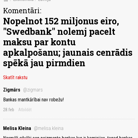
Komentāri:
Nopelnot 152 miljonus eiro,
"Swedbank" nolemj pacelt
maksu par kontu
apkalpošanu; jaunais cenrādis
spēkā jau pirmdien
Skatīt rakstu
Zigmārs
@zigmars
Bankas mantkārībai nav robežu!
28.feb
Atbildēt
Melisa Kleina
@melisa.kleina