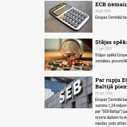
ECB nemain
24.jūl 2025
Eiropas Centrālā ba
Stājas spē
11.jun 2025
Stājas spēkā Eiropa
zemākas, procentli
Par rupju 
Baltijā pie
23.apr 2025
Eiropas Centrālā ba
summu 1,24 miljoni
par “SEB Baltija”) 
rezervi dažiem to i
naudas sods attiecī