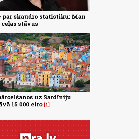
 par skaudro statistiku: Man
 ceļas stāvus
pārcelšanos uz Sardīniju
āvā 15 000 eiro
1