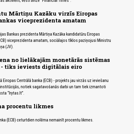
jas aktīviem, vēstī avīze "Financial Times".
tu Mārtiņu Kazāku virzīs Eiropas
bankas viceprezidenta amatam
tvijas Bankas prezidenta Mārtiņa Kazāka kandidatūru Eiropas
CB) viceprezidenta amatam, sociālajos tīklos paziņojusi Ministru
iņa (JV).
ena no lielākajām monetārās sistēmas
 tiks ieviests digitālais eiro
dā Eiropas Centrālā banka (ECB) - projekts jau virzās uz ieviešanu
institūcijās, notiek sagatavošanās darbi un tam tiek izmantoti
ksta “lrytas.lt”.
a procentu likmes
nka (ECB) ceturtdien nolēma nemainīt procentu likmes.