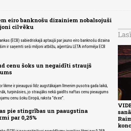
em eiro banknošu dizainiem nobalsojuši
ljoni cilvēku
Las
ankas (ECB) sabiedriskajā aptaujā par jauno eiro banknošu dizaina
šim ir saņemti seši miljoni atbilžu, aģentūru LETA informēja ECB
ud cenu šoks un negaidīti straujš
pums
 likme ir pieaugusi līdz augstākajam līmenim pusotra gada laikā,
āk, turpināsies, jo straujāks nekā gaidīts naftas cenu pieaugums
rojamu cenu šoku Eiropā, raksta “dv.ee”.
VIDE
as pie stingrības un paaugstina
sanā
kmi par 0,25%
Raim
konc