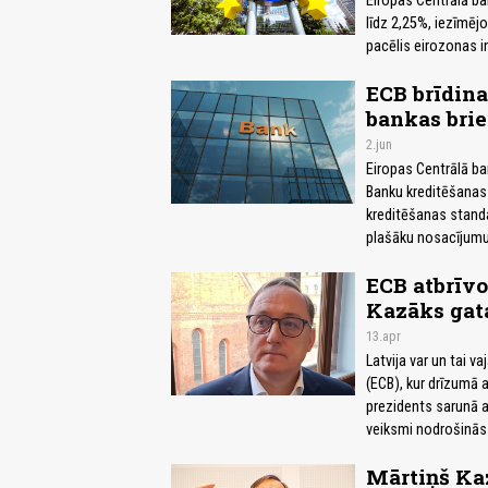
Eiropas Centrālā ba
līdz 2,25%, iezīmējo
pacēlis eirozonas in
ECB brīdina
bankas brie
2.jun
Eiropas Centrālā ba
Banku kreditēšanas 
kreditēšanas standa
plašāku nosacījumu 
ECB atbrīvo
Kazāks gat
13.apr
Latvija var un tai 
(ECB), kur drīzumā 
prezidents sarunā ar
veiksmi nodrošinās a
Mārtiņš Kaz