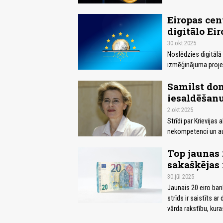
Eiropas cen
digitālo Eir
30.okt 2025
Noslēdzies digitālā
izmēģinājuma projek
Samilst dom
iesaldēšan
2.okt 2025
Strīdi par Krievija
nekompetenci un aut
Top jaunas 
sakašķējas
30.jūl 2025
Jaunais 20 eiro bank
strīds ir saistīts a
vārda rakstību, kur