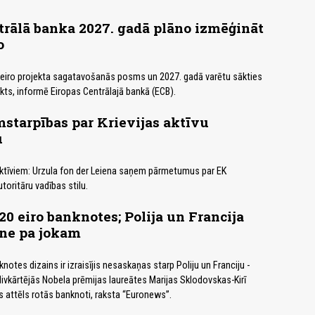
trālā banka 2027. gadā plāno izmēģināt
o
 eiro projekta sagatavošanās posms un 2027. gadā varētu sākties
ts, informē Eiropas Centrālajā bankā (ECB).
starpības par Krievijas aktīvu
u
s aktīviem: Urzula fon der Leiena saņem pārmetumus par EK
oritāru vadības stilu.
20 eiro banknotes; Polija un Francija
 ne pa jokam
notes dizains ir izraisījis nesaskaņas starp Poliju un Franciju -
r divkārtējās Nobela prēmijas laureātes Marijas Sklodovskas-Kirī
as attēls rotās banknoti, raksta “Euronews”.