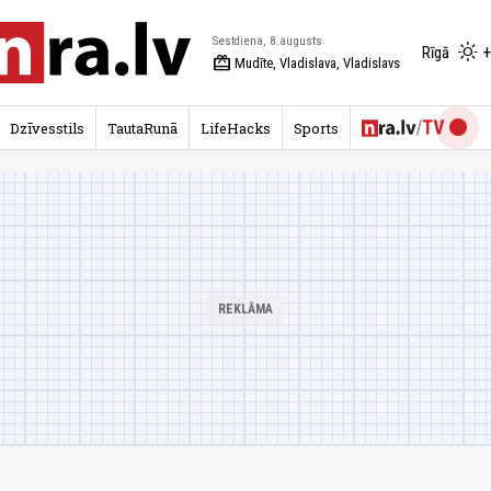
Sestdiena, 8.augusts
+
Rīgā
redeem
Mudīte, Vladislava, Vladislavs
Dzīvesstils
TautaRunā
LifeHacks
Sports