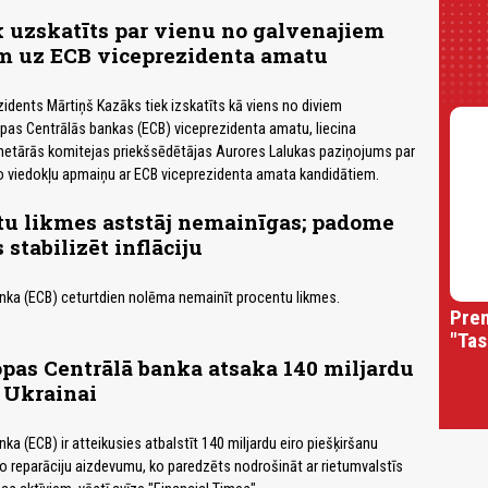
 uzskatīts par vienu no galvenajiem
m uz ECB viceprezidenta amatu
zidents Mārtiņš Kazāks tiek izskatīts kā viens no diviem
pas Centrālās bankas (ECB) viceprezidenta amatu, liecina
tārās komitejas priekšsēdētājas Aurores Lalukas paziņojums par
 viedokļu apmaiņu ar ECB viceprezidenta amata kandidātiem.
tu likmes aststāj nemainīgas; padome
stabilizēt inflāciju
nka (ECB) ceturtdien nolēma nemainīt procentu likmes.
Prem
"Tas
opas Centrālā banka atsaka 140 miljardu
Ukrainai
ka (ECB) ir atteikusies atbalstīt 140 miljardu eiro piešķiršanu
to reparāciju aizdevumu, ko paredzēts nodrošināt ar rietumvalstīs