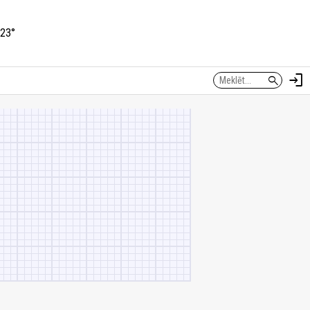
23°
login
search