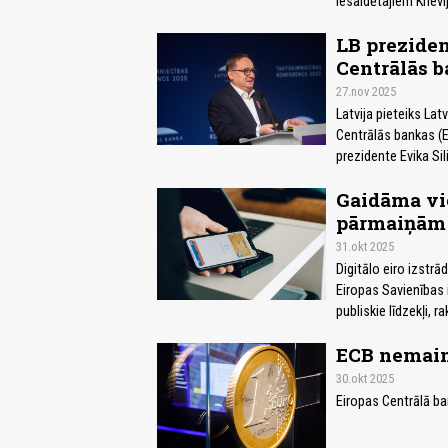
iesaldētajiem Krievi
LB preziden
Centrālās 
27.nov 2025
Latvija pieteiks La
Centrālās bankas (E
prezidente Evika Sil
Gaidāma vi
pārmaiņām -
31.okt 2025
Digitālo eiro izstrā
Eiropas Savienības 
publiskie līdzekļi, ra
ECB nemain
30.okt 2025
Eiropas Centrālā ba