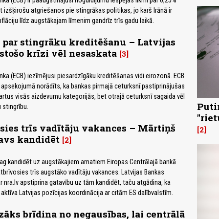
nka (ECB) ir paaugstinājusi noguldījumu iespējas likmi par 0,25%
t izšķirošu atgriešanos pie stingrākas politikas, jo karš Irānā ir
flāciju līdz augstākajam līmenim gandrīz trīs gadu laikā.
 par stingrāku kreditēšanu – Latvijas
stošo krīzi vēl nesaskata
3
nka (ECB) iezīmējusi piesardzīgāku kreditēšanas vidi eirozonā. ECB
apsekojumā norādīts, ka bankas pirmajā ceturksnī pastiprinājušas
rtus visās aizdevumu kategorijās, bet otrajā ceturksnī sagaida vēl
Puti
stingrību.
"rie
sies trīs vadītāju vakances – Mārtiņš
2
avs kandidēt
2
vajag kandidēt uz augstākajiem amatiem Eiropas Centrālajā bankā
atbrīvosies trīs augstāko vadītāju vakances. Latvijas Bankas
 nra.lv apstiprina gatavību uz tām kandidēt, taču atgādina, ka
ktīva Latvijas pozīcijas koordinācija ar citām ES dalībvalstīm.
āks brīdina no negausības, lai centrālā