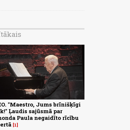
ītākais
O. "Maestro, Jums brīnišķīgi
k!" Ļaudis sajūsmā par
onda Paula negaidīto rīcību
ertā
1