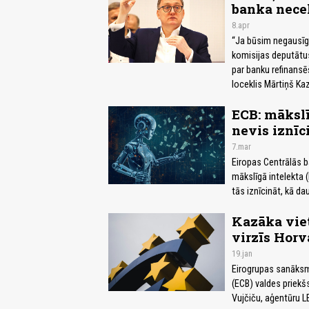
banka nece
8.apr
“Ja būsim negausīgi
komisijas deputātus
par banku refinans
loceklis Mārtiņš Ka
ECB: mākslī
nevis iznīc
7.mar
Eiropas Centrālās 
mākslīgā intelekta 
tās iznīcināt, kā da
Kazāka vie
virzīs Horv
19.jan
Eirogrupas sanāksm
(ECB) valdes priekšs
Vujčiču, aģentūru L