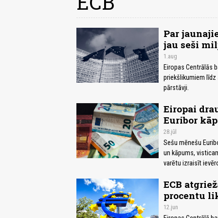
ECB
Par jaunaji
jau seši mi
1.aug
Eiropas Centrālās b
priekšlikumiem līdz 
pārstāvji.
Eiropai dra
Euribor kā
28.jūl
Sešu mēnešu Euribor
un kāpums, visticam
varētu izraisīt ievē
ECB atgriež
procentu li
12.jun