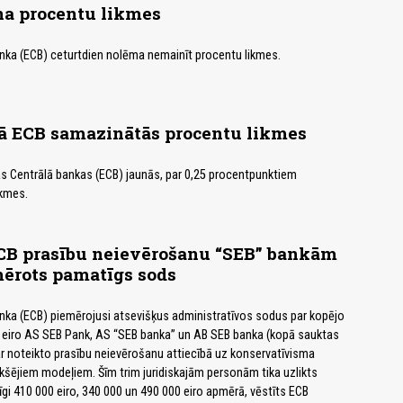
a procentu likmes
nka (ECB) ceturtdien nolēma nemainīt procentu likmes.
kā ECB samazinātās procentu likmes
s Centrālā bankas (ECB) jaunās, par 0,25 procentpunktiem
kmes.
ECB prasību neievērošanu “SEB” bankām
mērots pamatīgs sods
nka (ECB) piemērojusi atsevišķus administratīvos sodus par kopējo
 eiro AS SEB Pank, AS “SEB banka” un AB SEB banka (kopā sauktas
par noteikto prasību neievērošanu attiecībā uz konservatīvisma
ekšējiem modeļiem. Šīm trim juridiskajām personām tika uzlikts
gi 410 000 eiro, 340 000 un 490 000 eiro apmērā, vēstīts ECB