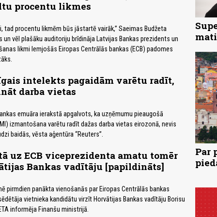
ltu procentu likmes
Supe
, tad procentu likmēm būs jāstartē vairāk,” Saeimas Budžeta
mati
 un vēl plašāku auditoriju brīdināja Latvijas Bankas prezidents un
ēšanas likmi lemjošās Eiropas Centrālās bankas (ECB) padomes
zāks.
gais intelekts pagaidām varētu radīt,
ināt darba vietas
bankas emuāra ierakstā apgalvots, ka uzņēmumu pieaugošā
(MI) izmantošana varētu radīt dažas darba vietas eirozonā, nevis
udzi baidās, vēsta aģentūra “Reuters”.
Par 
tā uz ECB viceprezidenta amatu tomēr
pied
ātijas Bankas vadītāju [papildināts]
ē pirmdien panākta vienošanās par Eiropas Centrālās bankas
ēdētāja vietnieka kandidātu virzīt Horvātijas Bankas vadītāju Borisu
ETA informēja Finanšu ministrijā.