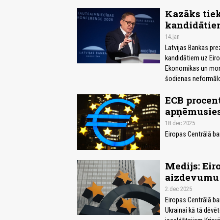
Kazāks tiek
kandidātie
14.jan
Latvijas Bankas pre
kandidātiem uz Eiro
Ekonomikas un mone
šodienas neformālo
ECB procen
apņēmusies 
18.dec 2025
Eiropas Centrālā ba
Medijs: Eir
aizdevumu 
2.dec 2025
Eiropas Centrālā ban
Ukrainai kā tā dēvē