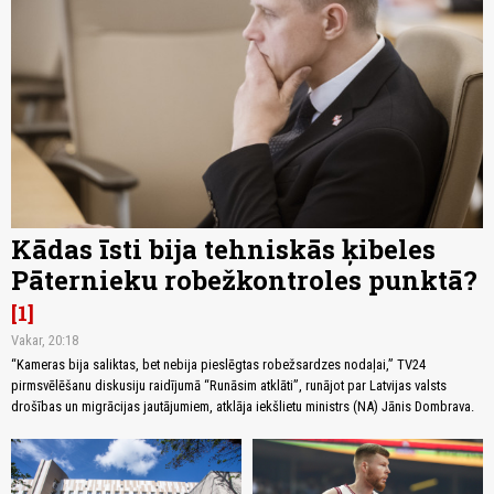
Kādas īsti bija tehniskās ķibeles
Pāternieku robežkontroles punktā?
1
Vakar, 20:18
“Kameras bija saliktas, bet nebija pieslēgtas robežsardzes nodaļai,” TV24
pirmsvēlēšanu diskusiju raidījumā “Runāsim atklāti”, runājot par Latvijas valsts
drošības un migrācijas jautājumiem, atklāja iekšlietu ministrs (NA) Jānis Dombrava.