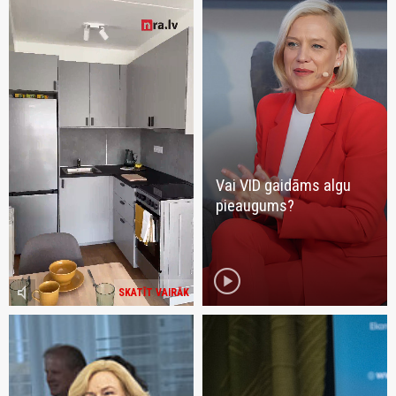
Vai VID gaidāms algu
pieaugums?
play_circle
volume_mute
SKATĪT VAIRĀK