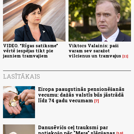
VIDEO. “Rīgas satiksme”
Viktors Valainis: paši
vērtē iespējas tikt pie
varam sev saražot
jauniem tramvajiem
vilcienus un tramvajus
11
LASĪTĀKAIS
Eiropa paaugstinās pensionēšanās
vecumu: dažās valstīs būs jāstrādā
līdz 74 gadu vecumam
7
Danusēvičs ceļ trauksmi par
notiekošo pēc "Mere" slēgšanas
10