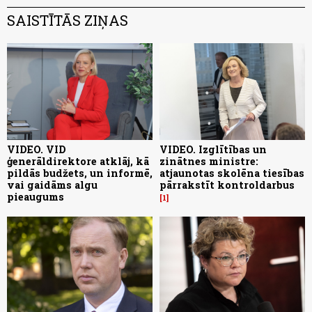
SAISTĪTĀS ZIŅAS
VIDEO. VID
VIDEO. Izglītības un
ģenerāldirektore atklāj, kā
zinātnes ministre:
pildās budžets, un informē,
atjaunotas skolēna tiesības
vai gaidāms algu
pārrakstīt kontroldarbus
pieaugums
1