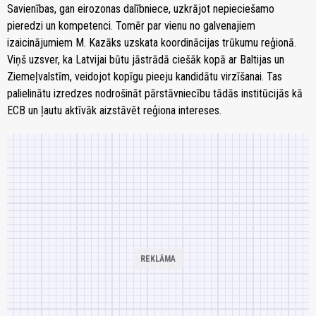
Savienības, gan eirozonas dalībniece, uzkrājot nepieciešamo
pieredzi un kompetenci. Tomēr par vienu no galvenajiem
izaicinājumiem M. Kazāks uzskata koordinācijas trūkumu reģionā.
Viņš uzsver, ka Latvijai būtu jāstrādā ciešāk kopā ar Baltijas un
Ziemeļvalstīm, veidojot kopīgu pieeju kandidātu virzīšanai. Tas
palielinātu izredzes nodrošināt pārstāvniecību tādās institūcijās kā
ECB un ļautu aktīvāk aizstāvēt reģiona intereses.