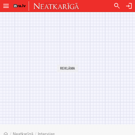
menu
search
login
home
/
Neatkarīgā
/
Intervijas