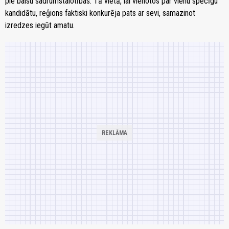
pie balsu sadrumstalotības. Tā vietā, lai vienotos par vienu spēcīgu
kandidātu, reģions faktiski konkurēja pats ar sevi, samazinot
izredzes iegūt amatu.