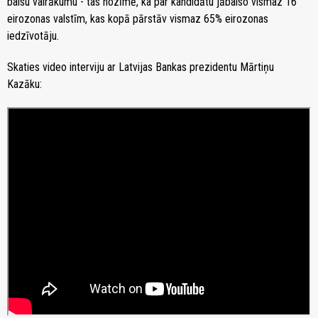
balsu vairākumu - tas nozīmē, ka par kandidātu jābalso vismaz 16
eirozonas valstīm, kas kopā pārstāv vismaz 65% eirozonas
iedzīvotāju.
Skaties video interviju ar Latvijas Bankas prezidentu Mārtiņu
Kazāku: