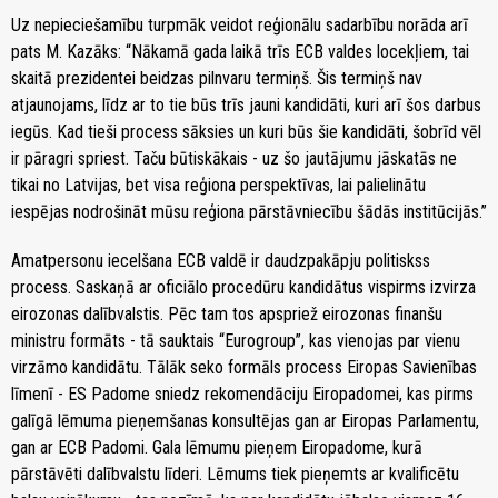
Uz nepieciešamību turpmāk veidot reģionālu sadarbību norāda arī
pats M. Kazāks: “Nākamā gada laikā trīs ECB valdes locekļiem, tai
skaitā prezidentei beidzas pilnvaru termiņš. Šis termiņš nav
atjaunojams, līdz ar to tie būs trīs jauni kandidāti, kuri arī šos darbus
iegūs. Kad tieši process sāksies un kuri būs šie kandidāti, šobrīd vēl
ir pāragri spriest. Taču būtiskākais - uz šo jautājumu jāskatās ne
tikai no Latvijas, bet visa reģiona perspektīvas, lai palielinātu
iespējas nodrošināt mūsu reģiona pārstāvniecību šādās institūcijās.”
Amatpersonu iecelšana ECB valdē ir daudzpakāpju politiskss
process. Saskaņā ar oficiālo procedūru kandidātus vispirms izvirza
eirozonas dalībvalstis. Pēc tam tos apspriež eirozonas finanšu
ministru formāts - tā sauktais “Eurogroup”, kas vienojas par vienu
virzāmo kandidātu. Tālāk seko formāls process Eiropas Savienības
līmenī - ES Padome sniedz rekomendāciju Eiropadomei, kas pirms
galīgā lēmuma pieņemšanas konsultējas gan ar Eiropas Parlamentu,
gan ar ECB Padomi. Gala lēmumu pieņem Eiropadome, kurā
pārstāvēti dalībvalstu līderi. Lēmums tiek pieņemts ar kvalificētu