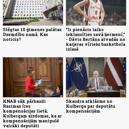
Slēgtas 10 ģimenes palātas
"Ir pienācis laiks
Dzemdību namā. Kas
ieklausīties savā ķermenī,"
noticis?
- Dāvis Bertāns atvadās no
karjeras vīriešu basketbola
izlasē
KNAB sāk pārbaudi
Skaudra atklāsme no
Rasimas īres
Kulberga par deputātu
kompensācijas lietā;
kompensācijām
Kulbergam aizdomas, ka ar
kompensācijām manipulē
vairāki deputāti