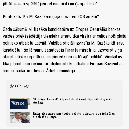
jābūt lieliem spēlētājiem ekonomiski un ģeopolitiski.”
Konteksts. Kā M. Kazākam gāja cīņā par ECB amatu?
Gada sākumā M. Kazāka kandidatūra uz Eiropas Centrālās bankas
valdes priekšsēdētāja vietnieka amatu tika virzīta ar salīdzinoši plašu
politisko atbalstu Latvijā. Valdība oficiāli izvirzīja M. Kazāku kā savu
kandidātu - šo lēmumu sagatavoja Finanšu ministrija, uzsverot viņa
starptautisko reputāciju un pieredzi monetārajā politikā. Vienlaikus
tika plānots nodrošināt arī diplomātisku atbalstu Eiropas Savienības
līmenī, sadarbojoties ar Ārlietu ministriju.
ŠOBRĪD LASA
"Pilnīgs haoss!" Rīgas lidostā ceļotāji nīkst garās
rindās
Ratnieks ziņo par trešo valstu pilsoņu noziedzības
statistiku Rīgā