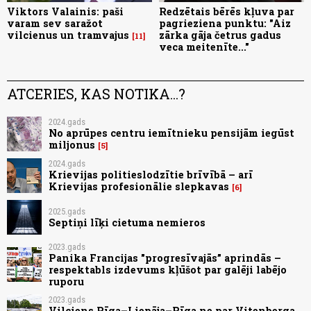
Viktors Valainis: paši
Redzētais bērēs kļuva par
varam sev saražot
pagrieziena punktu: "Aiz
vilcienus un tramvajus
zārka gāja četrus gadus
11
veca meitenīte..."
ATCERIES, KAS NOTIKA...?
2024.gads
No aprūpes centru iemītnieku pensijām iegūst
miljonus
5
2024.gads
Krievijas politieslodzītie brīvībā – arī
Krievijas profesionālie slepkavas
6
2025.gads
Septiņi līķi cietuma nemieros
2023.gads
Panika Francijas "progresīvajās” aprindās –
respektabls izdevums kļūšot par galēji labējo
ruporu
2023.gads
Vilciens Rīga–Liepāja–Rīga ne par Vitenberga,