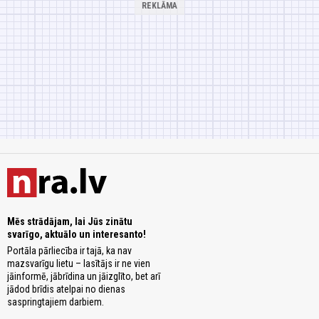
Mēs strādājam, lai Jūs zinātu
svarīgo, aktuālo un interesanto!
Portāla pārliecība ir tajā, ka nav
mazsvarīgu lietu – lasītājs ir ne vien
jāinformē, jābrīdina un jāizglīto, bet arī
jādod brīdis atelpai no dienas
saspringtajiem darbiem.