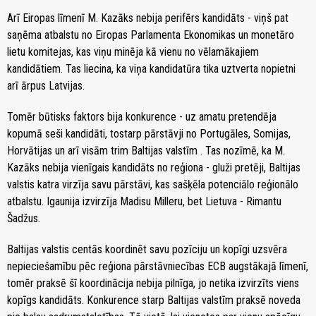
Arī Eiropas līmenī M. Kazāks nebija perifērs kandidāts - viņš pat
saņēma atbalstu no Eiropas Parlamenta Ekonomikas un monetāro
lietu komitejas, kas viņu minēja kā vienu no vēlamākajiem
kandidātiem. Tas liecina, ka viņa kandidatūra tika uztverta nopietni
arī ārpus Latvijas.
Tomēr būtisks faktors bija konkurence - uz amatu pretendēja
kopumā seši kandidāti, tostarp pārstāvji no Portugāles, Somijas,
Horvātijas un arī visām trim Baltijas valstīm . Tas nozīmē, ka M.
Kazāks nebija vienīgais kandidāts no reģiona - gluži pretēji, Baltijas
valstis katra virzīja savu pārstāvi, kas sašķēla potenciālo reģionālo
atbalstu. Igaunija izvirzīja Madisu Milleru, bet Lietuva - Rimantu
Šadžus.
Baltijas valstis centās koordinēt savu pozīciju un kopīgi uzsvēra
nepieciešamību pēc reģiona pārstāvniecības ECB augstākajā līmenī,
tomēr praksē šī koordinācija nebija pilnīga, jo netika izvirzīts viens
kopīgs kandidāts. Konkurence starp Baltijas valstīm praksē noveda