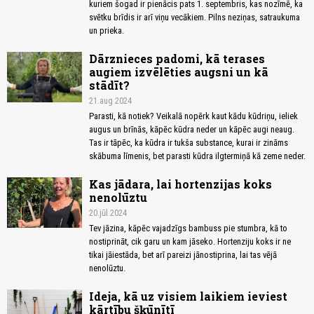
kuriem šogad ir pienācis pats 1. septembris, kas nozīmē, ka
svētku brīdis ir arī viņu vecākiem. Pilns neziņas, satraukuma
un prieka.
Dārznieces padomi, kā terases
augiem izvēlēties augsni un kā
stādīt?
21.aug 2024
Parasti, kā notiek? Veikalā nopērk kaut kādu kūdriņu, ieliek
augus un brīnās, kāpēc kūdra neder un kāpēc augi neaug.
Tas ir tāpēc, ka kūdra ir tukša substance, kurai ir zināms
skābuma līmenis, bet parasti kūdra ilgtermiņā kā zeme neder.
Kas jādara, lai hortenzijas koks
nenolūztu
20.jūl 2024
Tev jāzina, kāpēc vajadzīgs bambuss pie stumbra, kā to
nostiprināt, cik garu un kam jāseko. Hortenziju koks ir ne
tikai jāiestāda, bet arī pareizi jānostiprina, lai tas vējā
nenolūztu.
Ideja, kā uz visiem laikiem ieviest
kārtību šķūnītī