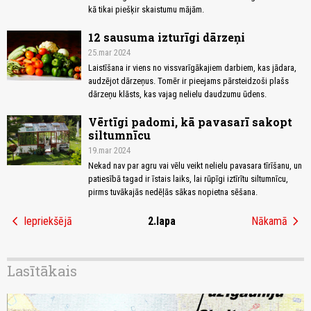
kā tikai piešķir skaistumu mājām.
12 sausuma izturīgi dārzeņi
25.mar 2024
Laistīšana ir viens no vissvarīgākajiem darbiem, kas jādara,
audzējot dārzeņus. Tomēr ir pieejams pārsteidzoši plašs
dārzeņu klāsts, kas vajag nelielu daudzumu ūdens.
Vērtīgi padomi, kā pavasarī sakopt
siltumnīcu
19.mar 2024
Nekad nav par agru vai vēlu veikt nelielu pavasara tīrīšanu, un
patiesībā tagad ir īstais laiks, lai rūpīgi iztīrītu siltumnīcu,
pirms tuvākajās nedēļās sākas nopietna sēšana.
chevron_left
chevron_right
Iepriekšējā
2.lapa
Nākamā
Lasītākais