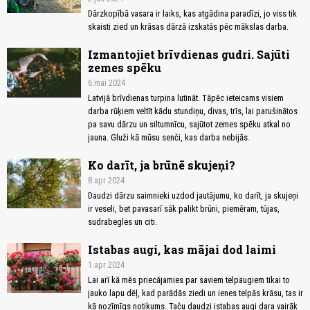
Dārzkopībā vasara ir laiks, kas atgādina paradīzi, jo viss tik
skaisti zied un krāsas dārzā izskatās pēc mākslas darba.
Izmantojiet brīvdienas gudri. Sajūti
zemes spēku
6.mai 2024
Latvijā brīvdienas turpina lutināt. Tāpēc ieteicams visiem
darba rūķiem veltīt kādu stundiņu, divas, trīs, lai parušinātos
pa savu dārzu un siltumnīcu, sajūtot zemes spēku atkal no
jauna. Gluži kā mūsu senči, kas darba nebijās.
Ko darīt, ja brūnē skujeņi?
8.apr 2024
Daudzi dārzu saimnieki uzdod jautājumu, ko darīt, ja skujeņi
ir veseli, bet pavasarī sāk palikt brūni, piemēram, tūjas,
sudrabegles un citi.
Istabas augi, kas mājai dod laimi
1.apr 2024
Lai arī kā mēs priecājamies par saviem telpaugiem tikai to
jauko lapu dēļ, kad parādās ziedi un ienes telpās krāsu, tas ir
kā nozīmīgs notikums. Taču daudzi istabas augi dara vairāk