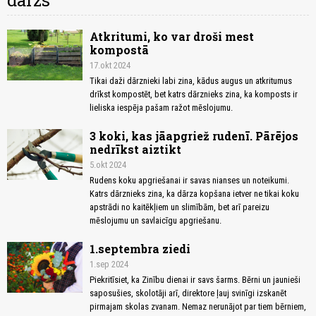
dārzs
Atkritumi, ko var droši mest
kompostā
17.okt 2024
Tikai daži dārznieki labi zina, kādus augus un atkritumus
drīkst kompostēt, bet katrs dārznieks zina, ka komposts ir
lieliska iespēja pašam ražot mēslojumu.
3 koki, kas jāapgriež rudenī. Pārējos
nedrīkst aiztikt
5.okt 2024
Rudens koku apgriešanai ir savas nianses un noteikumi.
Katrs dārznieks zina, ka dārza kopšana ietver ne tikai koku
apstrādi no kaitēkļiem un slimībām, bet arī pareizu
mēslojumu un savlaicīgu apgriešanu.
1.septembra ziedi
1.sep 2024
Piekritīsiet, ka Zinību dienai ir savs šarms. Bērni un jaunieši
saposušies, skolotāji arī, direktore ļauj svinīgi izskanēt
pirmajam skolas zvanam. Nemaz nerunājot par tiem bērniem,