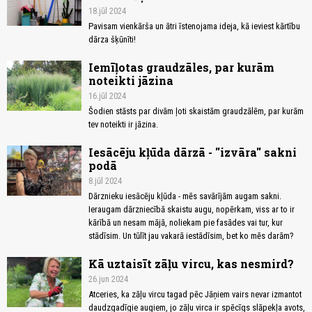
18.jūl 2024
Pavisam vienkārša un ātri īstenojama ideja, kā ieviest kārtību
dārza šķūnīti!
Iemīļotas graudzāles, par kurām
noteikti jāzina
16.jūl 2024
Šodien stāsts par divām ļoti skaistām graudzālēm, par kurām
tev noteikti ir jāzina.
Iesācēju kļūda dārzā - ''izvāra'' sakni
podā
8.jūl 2024
Dārznieku iesācēju kļūda - mēs savārījām augam sakni.
Ieraugam dārzniecībā skaistu augu, nopērkam, viss ar to ir
kārībā un nesam mājā, noliekam pie fasādes vai tur, kur
stādīsim. Un tūlīt jau vakarā iestādīsim, bet ko mēs darām?
Kā uztaisīt zāļu vircu, kas nesmird?
26.jun 2024
Atceries, ka zāļu vircu tagad pēc Jāņiem vairs nevar izmantot
daudzgadīgie augiem, jo zāļu virca ir spēcīgs slāpekļa avots,