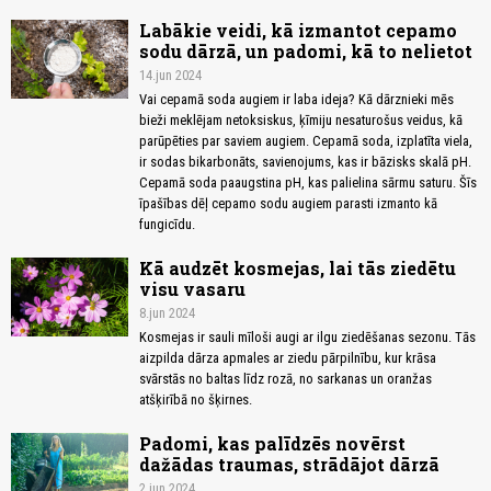
Labākie veidi, kā izmantot cepamo
sodu dārzā, un padomi, kā to nelietot
14.jun 2024
Vai cepamā soda augiem ir laba ideja? Kā dārznieki mēs
bieži meklējam netoksiskus, ķīmiju nesaturošus veidus, kā
parūpēties par saviem augiem. Cepamā soda, izplatīta viela,
ir sodas bikarbonāts, savienojums, kas ir bāzisks skalā pH.
Cepamā soda paaugstina pH, kas palielina sārmu saturu. Šīs
īpašības dēļ cepamo sodu augiem parasti izmanto kā
fungicīdu.
Kā audzēt kosmejas, lai tās ziedētu
visu vasaru
8.jun 2024
Kosmejas ir sauli mīloši augi ar ilgu ziedēšanas sezonu. Tās
aizpilda dārza apmales ar ziedu pārpilnību, kur krāsa
svārstās no baltas līdz rozā, no sarkanas un oranžas
atšķirībā no šķirnes.
Padomi, kas palīdzēs novērst
dažādas traumas, strādājot dārzā
2.jun 2024