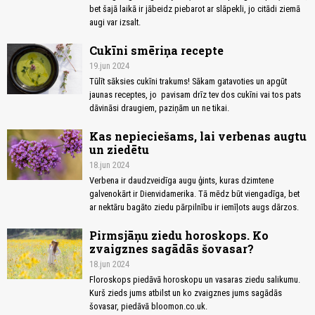
bet šajā laikā ir jābeidz piebarot ar slāpekli, jo citādi ziemā
augi var izsalt.
Cukīni smēriņa recepte
19.jun 2024
Tūlīt sāksies cukīni trakums! Sākam gatavoties un apgūt
jaunas receptes, jo pavisam drīz tev dos cukīni vai tos pats
dāvināsi draugiem, paziņām un ne tikai.
Kas nepieciešams, lai verbenas augtu
un ziedētu
18.jun 2024
Verbena ir daudzveidīga augu ģints, kuras dzimtene
galvenokārt ir Dienvidamerika. Tā mēdz būt viengadīga, bet
ar nektāru bagāto ziedu pārpilnību ir iemīļots augs dārzos.
Pirmsjāņu ziedu horoskops. Ko
zvaigznes sagādās šovasar?
18.jun 2024
Floroskops piedāvā horoskopu un vasaras ziedu salikumu.
Kurš zieds jums atbilst un ko zvaigznes jums sagādās
šovasar, piedāvā bloomon.co.uk.