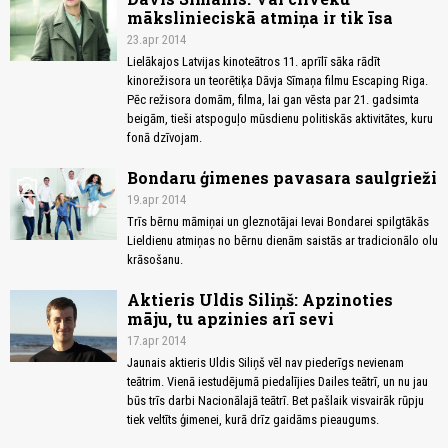
mākslinieciskā atmiņa ir tik īsa
23.apr 2014
Lielākajos Latvijas kinoteātros 11. aprīlī sāka rādīt
kinorežisora un teorētiķa Dāvja Sīmaņa filmu Escaping Riga.
Pēc režisora domām, filma, lai gan vēsta par 21. gadsimta
beigām, tieši atspoguļo mūsdienu politiskās aktivitātes, kuru
fonā dzīvojam.
Bondaru ģimenes pavasara saulgrieži
photo_camera
19.apr 2014
Trīs bērnu māmiņai un gleznotājai Ievai Bondarei spilgtākās
Lieldienu atmiņas no bērnu dienām saistās ar tradicionālo olu
krāsošanu.
Aktieris Uldis Siliņš: Apzinoties
māju, tu apzinies arī sevi
17.apr 2014
Jaunais aktieris Uldis Siliņš vēl nav piederīgs nevienam
teātrim. Vienā iestudējumā piedalījies Dailes teātrī, un nu jau
būs trīs darbi Nacionālajā teātrī. Bet pašlaik visvairāk rūpju
tiek veltīts ģimenei, kurā drīz gaidāms pieaugums.