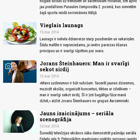
nogalē dodas uz treniņiem un sacensībām Holandē, bet aprīlī
jau piedalīsies Pasaules čempionāta 2. posmā, kas sievietēm
šajā sporta veidā norisināsies Itālijā.
Vieglais launags
15.mar 2014
Launags ir neliela ēdienreize starp pusdienām un vakariņām.
Šāda maltīte ir nepieciešama, ja ievēro pareizas ēšanas
principus un ir svarīgi rūpēties par svaru.
Jorans Šteinhauers: Man ir svarīgi
photo_camera
sekot sirdij
13.mar 2014
«Mans uzdevumus ir būt radošam. Sacerēt jaunas dziesmas,
muzicēt skolās, organizēt koncertus, tikties ar cilvēkiem –
man ir svarīgi sekot sirdij. Šī ir ļoti bagātīga fāze manā
dzīvē,» atzīst Jorans Šteinhauers no grupas Aarzemnieki.
Jauns izaicinājums – seriāla
scenogrāfija
10.mar 2014
Šonedēļ televīzijas ekrānos sāka demonstrēt pašmāju seriāla
Eņģeļu iela 9. Pelnrušķītes mantojums piektās sezonas jaunās