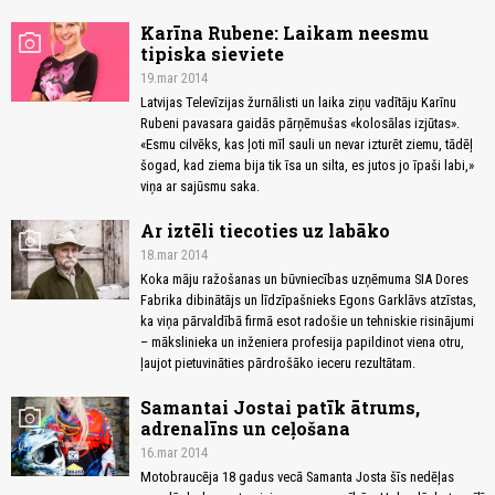
Karīna Rubene: Laikam neesmu
photo_camera
tipiska sieviete
19.mar 2014
Latvijas Televīzijas žurnālisti un laika ziņu vadītāju Karīnu
Rubeni pavasara gaidās pārņēmušas «kolosālas izjūtas».
«Esmu cilvēks, kas ļoti mīl sauli un nevar izturēt ziemu, tādēļ
šogad, kad ziema bija tik īsa un silta, es jutos jo īpaši labi,»
viņa ar sajūsmu saka.
Ar iztēli tiecoties uz labāko
photo_camera
18.mar 2014
Koka māju ražošanas un būvniecības uzņēmuma SIA Dores
Fabrika dibinātājs un līdzīpašnieks Egons Garklāvs atzīstas,
ka viņa pārvaldībā firmā esot radošie un tehniskie risinājumi
– mākslinieka un inženiera profesija papildinot viena otru,
ļaujot pietuvināties pārdrošāko ieceru rezultātam.
Samantai Jostai patīk ātrums,
photo_camera
adrenalīns un ceļošana
16.mar 2014
Motobraucēja 18 gadus vecā Samanta Josta šīs nedēļas