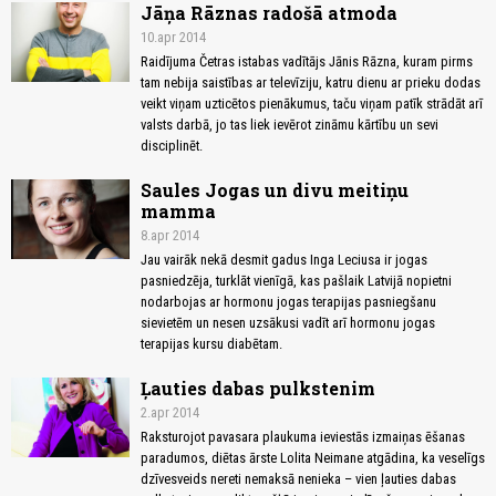
Jāņa Rāznas radošā atmoda
10.apr 2014
Raidījuma Četras istabas vadītājs Jānis Rāzna, kuram pirms
tam nebija saistības ar televīziju, katru dienu ar prieku dodas
veikt viņam uzticētos pienākumus, taču viņam patīk strādāt arī
valsts darbā, jo tas liek ievērot zināmu kārtību un sevi
disciplinēt.
Saules Jogas un divu meitiņu
mamma
8.apr 2014
Jau vairāk nekā desmit gadus Inga Leciusa ir jogas
pasniedzēja, turklāt vienīgā, kas pašlaik Latvijā nopietni
nodarbojas ar hormonu jogas terapijas pasniegšanu
sievietēm un nesen uzsākusi vadīt arī hormonu jogas
terapijas kursu diabētam.
Ļauties dabas pulkstenim
2.apr 2014
Raksturojot pavasara plaukuma ieviestās izmaiņas ēšanas
paradumos, diētas ārste Lolita Neimane atgādina, ka veselīgs
dzīvesveids nereti nemaksā nenieka – vien ļauties dabas