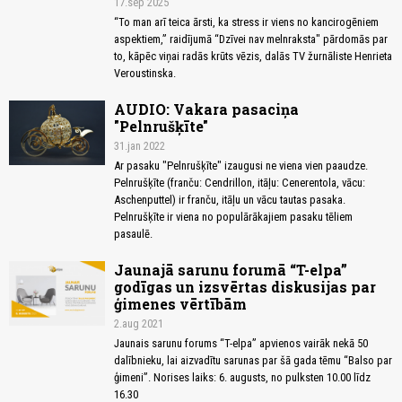
17.sep 2025
“To man arī teica ārsti, ka stress ir viens no kancirogēniem
aspektiem,” raidījumā “Dzīvei nav melnraksta" pārdomās par
to, kāpēc viņai radās krūts vēzis, dalās TV žurnāliste Henrieta
Veroustinska.
AUDIO: Vakara pasaciņa
"Pelnrušķīte"
31.jan 2022
Ar pasaku "Pelnrušķīte" izaugusi ne viena vien paaudze.
Pelnrušķīte (franču: Cendrillon, itāļu: Cenerentola, vācu:
Aschenputtel) ir franču, itāļu un vācu tautas pasaka.
Pelnrušķīte ir viena no populārākajiem pasaku tēliem
pasaulē.
Jaunajā sarunu forumā “T-elpa”
godīgas un izsvērtas diskusijas par
ģimenes vērtībām
2.aug 2021
Jaunais sarunu forums “T-elpa” apvienos vairāk nekā 50
dalībnieku, lai aizvadītu sarunas par šā gada tēmu “Balso par
ģimeni”. Norises laiks: 6. augusts, no pulksten 10.00 līdz
16.30