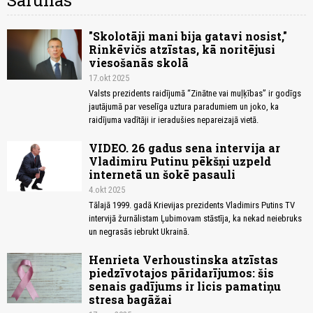
Sarunas
"Skolotāji mani bija gatavi nosist,"
Rinkēvičs atzīstas, kā noritējusi
viesošanās skolā
17.okt 2025
Valsts prezidents raidījumā “Zinātne vai muļķības” ir godīgs
jautājumā par veselīga uztura paradumiem un joko, ka
raidījuma vadītāji ir ieradušies nepareizajā vietā.
VIDEO. 26 gadus sena intervija ar
Vladimiru Putinu pēkšņi uzpeld
internetā un šokē pasauli
4.okt 2025
Tālajā 1999. gadā Krievijas prezidents Vladimirs Putins TV
intervijā žurnālistam Ļubimovam stāstīja, ka nekad neiebruks
un negrasās iebrukt Ukrainā.
Henrieta Verhoustinska atzīstas
piedzīvotajos pāridarījumos: šis
senais gadījums ir licis pamatiņu
stresa bagāžai