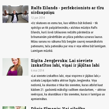
Ralfs Eilands - perfekcionists ar tīru
sirdsapziņu
12.jun 2014
«Uz skatuves es esmu tas, kas vēlētos būt ikdienā – tik
spēcīgs un tik pašpārliecināts,» atzīstas mūziķis Ralfs
Eilands, kurš šovā Izklausies redzēts pārsteidza ar
brīnumainām pārvērtībām un plūca pelnītus uzvaras laurus.
Mūsu sarunu no sākuma līdz beigām caurvij nesamākslots
patiesums, taču patiesāka par visu ir viņa vēlme būt laimīgam.
Laimīgam mūzikā.
Sigita Jevgļevska: Lai sieviete
izskatītos labi, viņai ir jājūtas labi
6.mai 2014
«Lai sieviete izskatītos labi, viņai vispirms ir jājūtas labi,»
uzskata Liepājas teātra aktrise Sigita Jevgļevska. Viņa
nedomā, ka skaistas ir tikai tās sievietes, kuras atbilst kaut
kādiem 21. gadsimtā mākslīgi radītiem standartiem, – aktrise
ievērojusi, ka skaistākas ir tās sievietes, kuras ir laimīgas un
apmierinātas.
Dāvis Sīmanis: Vai cilvēku