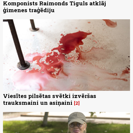
Komponists Raimonds Tiguls atklāj
ģimenes traģēdiju
Viesītes pilsētas svētki izvēršas
trauksmaini un asiņaini
2