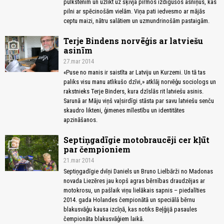
pulkstenim un uzlikt uz šķīvja pirmos izdīgušos asniņus, kas
pilni ar spēcinošām vielām. Viņa pati iedvesmo ar mājās
ceptu maizi, nātru salātiem un uzmundrinošām pastaigām.
Terje Bindens norvēģis ar latviešu
photo_camera
asinīm
27.mar 2014
«Puse no manis ir saistīta ar Latviju un Kurzemi. Un tā tas
paliks visu manu atlikušo dzīvi,» atklāj norvēģu sociologs un
rakstnieks Terje Binders, kura dzīslās rit latviešu asinis.
Sarunā ar Māju viņš vaļsirdīgi stāsta par savu latviešu senču
skaudro likteni, ģimenes mīlestību un identitātes
apzināšanos.
Septiņgadīgie motobraucēji cer kļūt
photo_camera
par čempioniem
21.mar 2014
Septiņgadīgie dvīņi Daniels un Bruno Lielbārži no Madonas
novada Liezēres jau kopš agras bērnības draudzējas ar
motokrosu, un pašlaik viņu lielākais sapnis – piedalīties
2014. gada Holandes čempionātā un speciālā bērnu
blakusvāģu kausa izcīņā, kas notiks Beļģijā pasaules
čempionāta blakusvāģiem laikā.