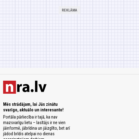
Mēs strādājam, lai Jūs zinātu
svarīgo, aktuālo un interesanto!
Portāla pārliecība ir tajā, ka nav
mazsvarīgu lietu – lasītājs ir ne vien
jāinformē, jābrīdina un jāizglīto, bet arī
jādod brīdis atelpai no dienas