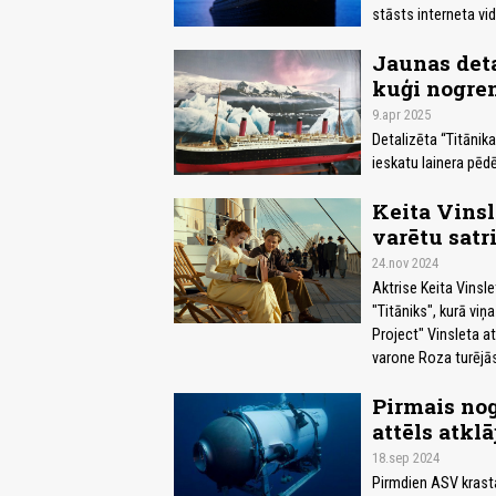
stāsts interneta vid
Jaunas deta
kuģi nogre
9.apr 2025
Detalizēta “Titānika
ieskatu lainera pēd
Keita Vinsl
varētu satr
24.nov 2024
Aktrise Keita Vinsle
"Titāniks", kurā viņ
Project" Vinsleta a
varone Roza turējās
Pirmais no
attēls atklā
18.sep 2024
Pirmdien ASV krast