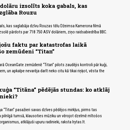
 dolāru izsolīts koka gabals, kas
izglāba Rouzu
als, kas saglabāja dzīvu Rouzas tēlu Džeimsa Kamerona filmā
izsolē pārdots par 718 750 ASV dolāriem, ziņo raidsabiedrība BBC.
jošu faktu par katastrofas laikā
šo zemūdeni “Titan”
rā OceanGate zemūdenē “Titan” pilots zaudējis kontroli pār kuģi,
em, un apkalpe nevarēja darīt neko citu kā tikai riņķot, vēsta the
ģa “Titāna” pēdējās stundas: ko atklāj
nieki?
 “Titan” pasažieri savas dzīves pēdējos mirkļus, pirms tas
a pilnīgā tumsā, klausoties mūziku un vērojot dzelmē mītošos
ganismus, atklājuši upuru radinieki, raksta lrytas.lt.