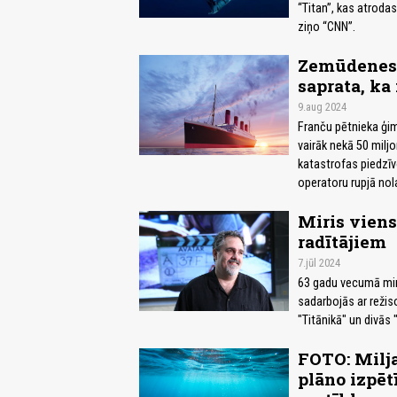
“Titan”, kas atroda
ziņo “CNN”.
Zemūdenes “
saprata, ka 
9.aug 2024
Franču pētnieka ģim
vairāk nekā 50 miljo
katastrofas piedzī
operatoru rupjā nol
Miris viens
radītājiem
7.jūl 2024
63 gadu vecumā mir
sadarbojās ar režiso
"Titānikā" un divās
FOTO: Milja
plāno izpēt