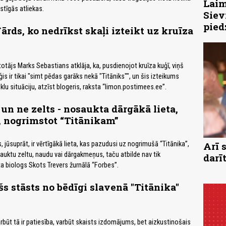
Laim
stīgās atliekas.
Siev
pied
ārds, ko nedrīkst skaļi izteikt uz kruīza
totājs Marks Sebastians atklāja, ka, pusdienojot kruīza kuģī, viņš
uģis ir tikai "simt pēdas garāks nekā "Titāniks"", un šis izteikums
eiklu situāciju, atzīst blogeris, raksta “limon.postimees.ee”.
un ne zelts - nosaukta dārgākā lieta,
 nogrimstot “Titānikam”
, jūsuprāt, ir vērtīgākā lieta, kas pazudusi uz nogrimušā “Titānika”,
Arī 
auktu zeltu, naudu vai dārgakmeņus, taču atbilde nav tik
darī
 biologs Skots Trevers žurnālā “Forbes”.
s stāsts no bēdīgi slavenā "Titānika"
arbūt tā ir patiesība, varbūt skaists izdomājums, bet aizkustinošais