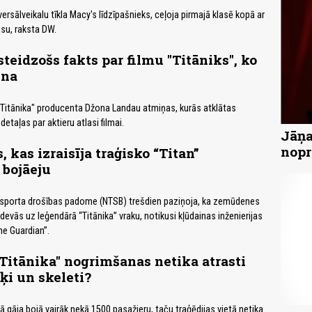
versālveikalu tīkla Macy's līdzīpašnieks, ceļoja pirmajā klasē kopā ar
usu, raksta DW.
steidzošs fakts par filmu "Titāniks", ko
ina
"Titānika" producenta Džona Landau atmiņas, kurās atklātas
etaļas par aktieru atlasi filmai.
Jāņa
nopr
 kas izraisīja traģisko “Titan”
bojāeju
sporta drošības padome (NTSB) trešdien paziņoja, ka zemūdenes
 devās uz leģendārā “Titānika” vraku, notikusi kļūdainas inženierijas
he Guardian”.
Titānika" nogrimšanas netika atrasti
ķi un skeleti?
ā gāja bojā vairāk nekā 1500 pasažieru, taču traģēdijas vietā netika