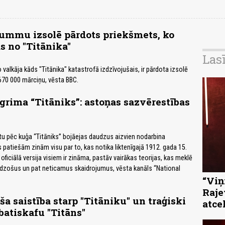
ummu izsolē pārdots priekšmets, ko
s no "Titānika"
Las
valkāja kāds "Titānika" katastrofā izdzīvojušais, ir pārdota izsolē
670 000 mārciņu, vēsta BBC.
nogrima “Titāniks”: astoņas sazvērestības
u pēc kuģa “Titāniks” bojāejas daudzus aizvien nodarbina
 patiešām zinām visu par to, kas notika liktenīgajā 1912. gada 15.
n oficiālā versija visiem ir zināma, pastāv vairākas teorijas, kas meklē
eidzošus un pat neticamus skaidrojumus, vēsta kanāls “National
“Viņi
Raje
ša saistība starp "Titāniku" un traģiski
atce
atiskafu "Titāns"