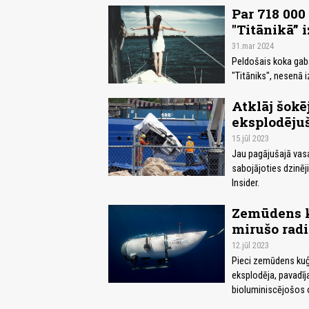
Par 718 000
"Titānikā” 
31.mar 2024
Peldošais koka gab
"Titāniks", nesenā 
Atklāj šokē
eksplodēju
15.jūl 2023
Jau pagājušajā vasa
sabojājoties dzinēji
Insider.
Zemūdens ku
mirušo radi
12.jūl 2023
Pieci zemūdens kuģa
eksplodēja, pavadīj
bioluminiscējošos or