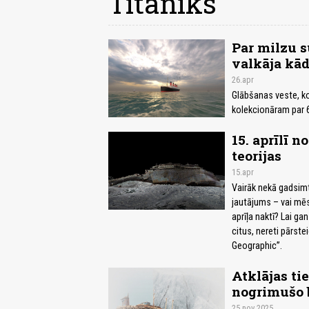
Titāniks
Par milzu s
valkāja kād
26.apr
Glābšanas veste, ko 
kolekcionāram par 
15. aprīlī 
teorijas
15.apr
Vairāk nekā gadsimt
jautājums – vai mēs
aprīļa naktī? Lai ga
citus, nereti pārst
Geographic”.
Atklājas tie
nogrimušo b
25.nov 2025