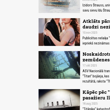
Izidors Štrauss, uni
savu sievu Idu Štra
Atklāts pār
daudzi nez
10.nov 2025
Publicētas nelaiķa 
iepriekš nezināmas d
Noskaidrots,
zemūdenes 
17.okt 2025
ASV Nacionālā tran
“Titan” bojāeja, kas
rezultātā, raksta “T
Kāpēc pēc "
pasažieru lī
18.aug 2025
"Titānika" katastrof