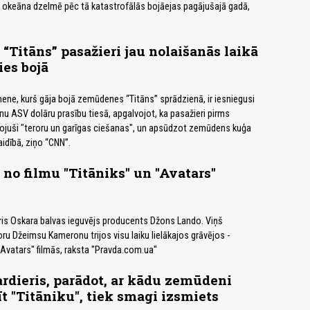
s okeāna dzelmē pēc tā katastrofālās bojāejas pagājušajā gadā,
Titāns” pasažieri jau nolaišanās laikā
ies bojā
ene, kurš gāja bojā zemūdenes “Titāns” sprādzienā, ir iesniegusi
nu ASV dolāru prasību tiesā, apgalvojot, ka pasažieri pirms
vojuši "teroru un garīgas ciešanas", un apsūdzot zemūdens kuģa
aidībā, ziņo “CNN”.
 no filmu "Titāniks" un "Avatars"
is Oskara balvas ieguvējs producents Džons Lando. Viņš
ru Džeimsu Kameronu trijos visu laiku lielākajos grāvējos -
 "Avatars" filmās, raksta "Pravda.com.ua"
rdieris, parādot, ar kādu zemūdeni
īt "Titāniku", tiek smagi izsmiets