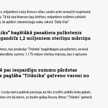
 miljardieris Lerijs Konors vēlas savām acīm ieraudzīt nogrimušā
u. Tā kā viņa finanses ļauj tērēties, miljardieris nolēmis uzbūvēt
lai aplūkot slavenā kuģa vraku, raksta "Daily Star".
iks” bagātākā pasažiera pulkstenis
 gandrīz 1,2 miljoniem sterliņu mārciņu
tenis, kas piederēja "Titānika” bagātākajam pasažieriem, nesenā
ekordlielu summu: 1,175 miljoni sterliņu mārciņu, kas ir aptuveni
lē par iespaidīgu summu pārdotas
as paglāba "Titānika" galveno varoni no
izsoļu nams publiski paziņoja, ka tiks izsolīts unikāls koka gabals.
ekas cits kā durvis, uz kurām gulēja Rouza, filmas "Titāniks" galvenā