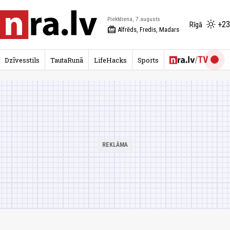
Piektdiena, 7.augusts
+23
Rīgā
redeem
Alfrēds, Fredis, Madars
Dzīvesstils
TautaRunā
LifeHacks
Sports