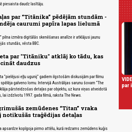
ē piesaista daudz lasītāju.
ļas par “Titānika” pēdējām stundām -
mdēja caurumi papīra lapas lielumā
” pilna izmēra digitālās skenēšanas analīze ir atklājusi jaunu
ējās stundās, vēsta BBC.
eta par "Titāniku" atklāj ko tādu, kas
icināt daudzus
ta "pielējusi eļļu ugunij" gadiem ilgstošām ​​diskusijām par filmu
VIDE
a spēlēja galveno lomu. Intervijā Austrālijas sarunu šovam "The
par 
tklāja pārsteidzošas detaļas par objektu, uz kura viņas atveidotā
, lai izdzīvotu 1997. gada filmā, raksta The News.
grimušās zemūdenes “Titan” vraka
j notikušās traģēdijas detaļas
a apsardze kopīgoja pirmo attēlu, kurā redzams zemūdens kuģis