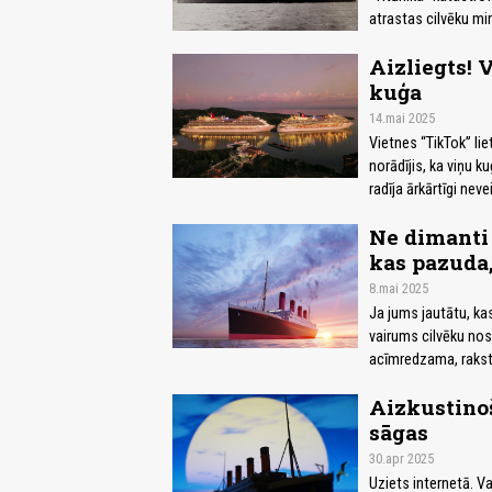
atrastas cilvēku mir
Aizliegts! V
kuģa
14.mai 2025
Vietnes “TikTok” lie
norādījis, ka viņu k
radīja ārkārtīgi nev
Ne dimanti 
kas pazuda,
8.mai 2025
Ja jums jautātu, kas
vairums cilvēku nos
acīmredzama, raksta
Aizkustinoš
sāgas
30.apr 2025
Uziets internetā. V