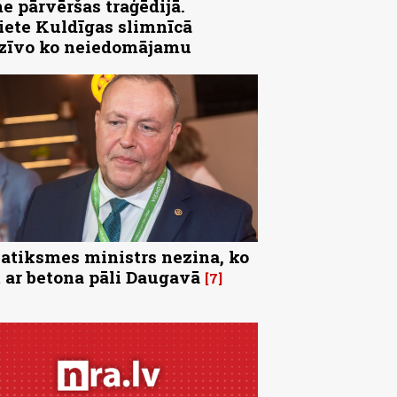
e pārvēršas traģēdijā.
iete Kuldīgas slimnīcā
zīvo ko neiedomājamu
satiksmes ministrs nezina, ko
t ar betona pāli Daugavā
7