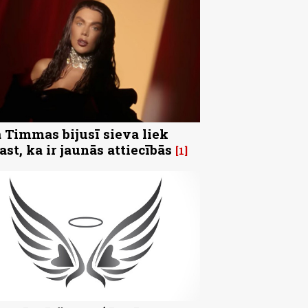
 Timmas bijusī sieva liek
ast, ka ir jaunās attiecībās
1