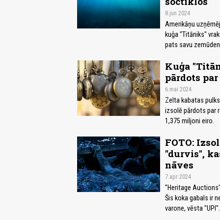
soctīklos
8.jun 2024
Amerikāņu uzņēmējs,
kuģa "Titāniks" vrak
pats savu zemūdeni, 
Kuģa "Titān
pārdots par
6.mai 2024
Zelta kabatas pulks
izsolē pārdots par r
1,375 miljoni eiro.
FOTO: Izso
"durvis", k
nāves
7.apr 2024
"Heritage Auctions" 
Šis koka gabals ir n
varone, vēsta "UPI".