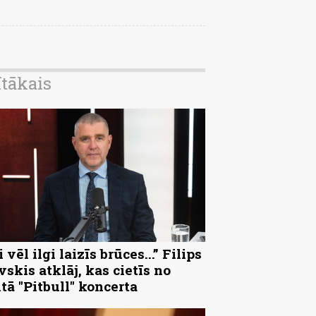
ītākais
 vēl ilgi laizīs brūces...” Filips
vskis atklāj, kas cietīs no
ltā "Pitbull" koncerta