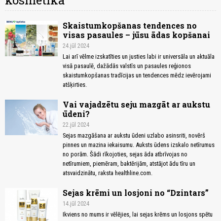
kosmētika
Skaistumkopšanas tendences no
visas pasaules – jūsu ādas kopšanai
24.jūl 2024
Lai arī vēlme izskatīties un justies labi ir universāla un aktuāla
visā pasaulē, dažādās valstīs un pasaules reģionos
skaistumkopšanas tradīcijas un tendences mēdz ievērojami
atšķirties.
Vai vajadzētu seju mazgāt ar aukstu
ūdeni?
22.jūl 2024
Sejas mazgāšana ar aukstu ūdeni uzlabo asinsriti, novērš
pinnes un mazina iekaisumu. Auksts ūdens izskalo netīrumus
no porām. Šādi rīkojoties, sejas āda atbrīvojas no
netīrumiem, piemēram, baktērijām, atstājot ādu tīru un
atsvaidzinātu, raksta healthline.com.
Sejas krēmi un losjoni no “Dzintars”
14.jūl 2024
Ikviens no mums ir vēlējies, lai sejas krēms un losjons spētu