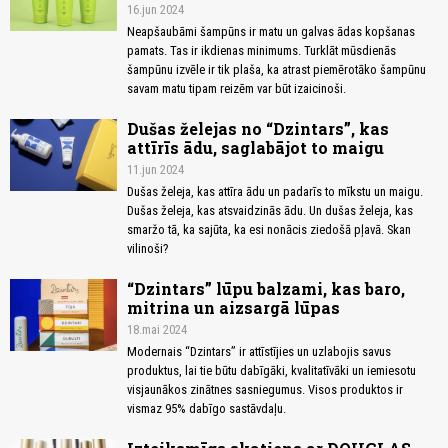
16.jun 2024
Neapšaubāmi šampūns ir matu un galvas ādas kopšanas
pamats. Tas ir ikdienas minimums. Turklāt mūsdienās
šampūnu izvēle ir tik plaša, ka atrast piemērotāko šampūnu
savam matu tipam reizēm var būt izaicinoši.
Dušas želejas no “Dzintars”, kas
attīrīs ādu, saglabājot to maigu
11.jun 2024
Dušas želeja, kas attīra ādu un padarīs to mīkstu un maigu.
Dušas želeja, kas atsvaidzinās ādu. Un dušas želeja, kas
smaržo tā, ka sajūta, ka esi nonācis ziedošā pļavā. Skan
vilinoši?
“Dzintars” lūpu balzami, kas baro,
mitrina un aizsargā lūpas
18.mai 2024
Modernais “Dzintars” ir attīstījies un uzlabojis savus
produktus, lai tie būtu dabīgāki, kvalitatīvāki un iemiesotu
visjaunākos zinātnes sasniegumus. Visos produktos ir
vismaz 95% dabīgo sastāvdaļu.