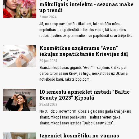
mākslīgais intelekts - sezonas make
up trendi
5.mar 2024
Jā, make-up nav domāts tikai tam, lai notušētu mūsu
nepilnības - tas patiesībā ir lielisks veids, kā izpausties
radoši, ļauties eksperimentiem un papildināt savu ārējo tēlu.
Kosmētikas uzņēmums “Avon”
iekuļas nepatikšanās Krievijas dēļ
29.jan 2024
Skaistumkopšanas gigants “Avon” ir saņēmis kritiku par
darba turpināšanu Krievijas tirgū, neskatoties uz Ukrainā
notiekošo karu, raksta bbc.com.
10 iemeslu apmeklēt izstādi “Baltic
Beauty 2023” Ķīpsalā
29.okt 2023
No 3. līdz 5. novembrim Ķīpsalā gaidāms gada krāšņākais
skaistumkopšanas pasākums – Baltijas vērienīgākā
skaistumkopšanas izstāde “Baltic Beauty 2023”.
Izņemiet kosmētiku no vannas