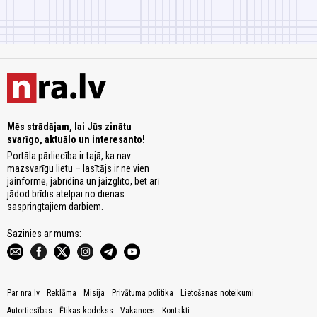
Mēs strādājam, lai Jūs zinātu
svarīgo, aktuālo un interesanto!
Portāla pārliecība ir tajā, ka nav
mazsvarīgu lietu – lasītājs ir ne vien
jāinformē, jābrīdina un jāizglīto, bet arī
jādod brīdis atelpai no dienas
saspringtajiem darbiem.
Sazinies ar mums:
Par nra.lv
Reklāma
Misija
Privātuma politika
Lietošanas noteikumi
Autortiesības
Ētikas kodekss
Vakances
Kontakti