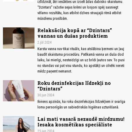
izlīdzināt, ātri iesūkties un izcelt ādas dabisko skaistumu.
“Dzintars” ražotie sejas krēmi un losjoni spēj sasniegt
vēlamo rezultātu, kas atbilst dzīves straujajā ritmā atbilst
mūsdienu prasībām.
Relaksācija kopā ar “Dzintars”
vannas un dušas produktiem
2.jūl 2024
Karsta vanna nav tikai rituāls, kas atslābina ķermeni un ļauj
baudīt skaistuma procedūru. Patīkamā vanna un duša dod
laiku, lai mierīgi, nesteidzīgi un uz brīdi ļautos sev. To pusi
no stundas vai pat visu stundu, ko apstākļi un cilvēki nereti
mēdz paņemt nemanot.
Roku dezinfekcijas līdzekļi no
“Dzintars”
30.jun 2024
Ikviens apzinās, ka roku dezinfekcijas līdzekļiem ir svarīga
loma personīgās un sabiedriskās higiēnas uzturēšanā.
Lai mati vasarā nezaudē mirdzumu!
Iesaka kosmētikas speciāliste
25.jun 2024