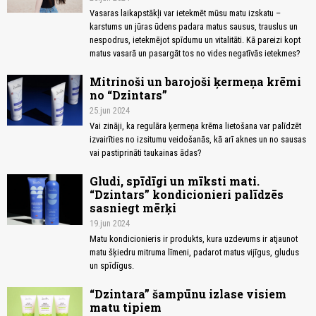
Vasaras laikapstākļi var ietekmēt mūsu matu izskatu –
karstums un jūras ūdens padara matus sausus, trauslus un
nespodrus, ietekmējot spīdumu un vitalitāti. Kā pareizi kopt
matus vasarā un pasargāt tos no vides negatīvās ietekmes?
Mitrinoši un barojoši ķermeņa krēmi
no “Dzintars”
25.jun 2024
Vai zināji, ka regulāra ķermeņa krēma lietošana var palīdzēt
izvairīties no izsitumu veidošanās, kā arī aknes un no sausas
vai pastiprināti taukainas ādas?
Gludi, spīdīgi un mīksti mati.
“Dzintars” kondicionieri palīdzēs
sasniegt mērķi
19.jun 2024
Matu kondicionieris ir produkts, kura uzdevums ir atjaunot
matu šķiedru mitruma līmeni, padarot matus vijīgus, gludus
un spīdīgus.
“Dzintara” šampūnu izlase visiem
matu tipiem