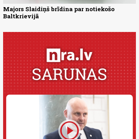
Majors Slaidiņš brīdina par notiekošo
Baltkrievijā
play_circle