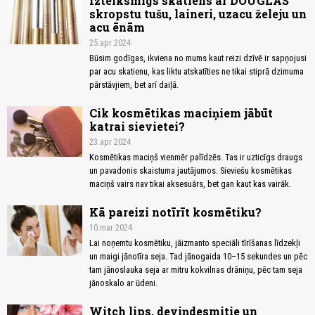
Izteiksmīgs skatiens ar DOUGLAS
skropstu tušu, laineri, uzacu želeju un
acu ēnām
25.apr 2024
Būsim godīgas, ikviena no mums kaut reizi dzīvē ir sapņojusi
par acu skatienu, kas liktu atskatīties ne tikai stiprā dzimuma
pārstāvjiem, bet arī daiļā.
Cik kosmētikas maciņiem jābūt
katrai sievietei?
23.apr 2024
Kosmētikas maciņš vienmēr palīdzēs. Tas ir uzticīgs draugs
un pavadonis skaistuma jautājumos. Sieviešu kosmētikas
maciņš vairs nav tikai aksesuārs, bet gan kaut kas vairāk.
Kā pareizi notīrīt kosmētiku?
10.mar 2024
Lai noņemtu kosmētiku, jāizmanto speciāli tīrīšanas līdzekļi
un maigi jānotīra seja. Tad jānogaida 10–15 sekundes un pēc
tam jānoslauka seja ar mitru kokvilnas drāniņu, pēc tam seja
jānoskalo ar ūdeni.
Witch lips, deviņdesmitie un