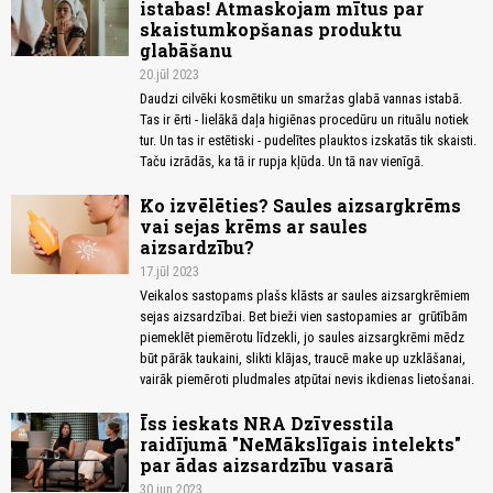
istabas! Atmaskojam mītus par
skaistumkopšanas produktu
glabāšanu
20.jūl 2023
Daudzi cilvēki kosmētiku un smaržas glabā vannas istabā.
Tas ir ērti - lielākā daļa higiēnas procedūru un rituālu notiek
tur. Un tas ir estētiski - pudelītes plauktos izskatās tik skaisti.
Taču izrādās, ka tā ir rupja kļūda. Un tā nav vienīgā.
Ko izvēlēties? Saules aizsargkrēms
vai sejas krēms ar saules
aizsardzību?
17.jūl 2023
Veikalos sastopams plašs klāsts ar saules aizsargkrēmiem
sejas aizsardzībai. Bet bieži vien sastopamies ar grūtībām
piemeklēt piemērotu līdzekli, jo saules aizsargkrēmi mēdz
būt pārāk taukaini, slikti klājas, traucē make up uzklāšanai,
vairāk piemēroti pludmales atpūtai nevis ikdienas lietošanai.
Īss ieskats NRA Dzīvesstila
raidījumā "NeMākslīgais intelekts"
par ādas aizsardzību vasarā
30.jun 2023