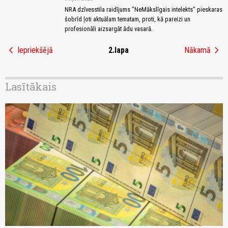
NRA dzīvesstila raidījums "NeMākslīgais intelekts" pieskaras
šobrīd ļoti aktuālam tematam, proti, kā pareizi un
profesionāli aizsargāt ādu vasarā.
chevron_left
chevron_right
Iepriekšējā
2.lapa
Nākamā
Lasītākais