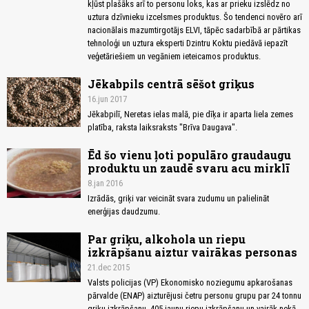
kļūst plašāks arī to personu loks, kas ar prieku izslēdz no
uztura dzīvnieku izcelsmes produktus. Šo tendenci novēro arī
nacionālais mazumtirgotājs ELVI, tāpēc sadarbībā ar pārtikas
tehnoloģi un uztura eksperti Dzintru Koktu piedāvā iepazīt
veģetāriešiem un vegāniem ieteicamos produktus.
Jēkabpils centrā sēšot griķus
16.jun 2017
Jēkabpilī, Neretas ielas malā, pie dīķa ir aparta liela zemes
platība, raksta laiksraksts "Brīva Daugava".
Ēd šo vienu ļoti populāro graudaugu
produktu un zaudē svaru acu mirklī
8.jan 2016
Izrādās, griķi var veicināt svara zudumu un palielināt
enerģijas daudzumu.
Par griķu, alkohola un riepu
izkrāpšanu aiztur vairākas personas
21.dec 2015
Valsts policijas (VP) Ekonomisko noziegumu apkarošanas
pārvalde (ENAP) aizturējusi četru personu grupu par 24 tonnu
griķu izkrāpšanu, 405 jaunu riepu izkrāpšanu un vairāk nekā