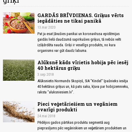
griķi
GARDĀS BRĪVDIENAS. Griķus vērts
iegādāties ne tikai panikā
13.mar 2020
Pat ja esat ļāvušies panikai un koronavīrusa epidēmijas
gaidās lielā daudzumā sapirkušies griķus, tā nebūs velti
izšķērdēta nauda. Griķi ir veselīgs produkts, no kura
organisms var gūt daudz labuma.
Alūksnē kāds vīrietis hobija pēc iesēj
40 hektārus griķu
3.sep 2018
Alūksnietis Normunds Skopiņš, SIA "Kindel" īpašnieks iesēja
40 hektārus griķus un, kā pats saka, kļuva par hobijzemnieku,
raksta "aluksniesiem.lv".
Pieci veģetāriešiem un vegāniem
svarīgi produkti
24.mai 2018
Pēdējos gados pārtikas produktu segmentā aug
pieprasījums pēc vegāniskiem un veģetāriem produktiem un