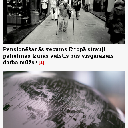
Pensionēšanās vecums Eiropā strauji
palielinās: kurās valstīs būs visgarākais
darba mūžs?
4