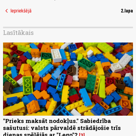
chevron_left
Iepriekšējā
2.lapa
Lasītākais
"Prieks maksāt nodokļus." Sabiedrība
sašutusi: valsts pārvaldē strādājošie trīs
dienas spēlējās ar "Lego"?
3