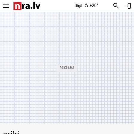
menu
search
login
+20°
Rīgā