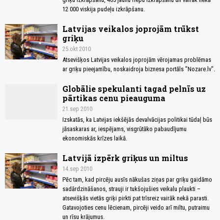
12 000 viskija pudeļu izkrāpšanu.
Latvijas veikalos joprojām trūkst
griķu
25.okt 2010
Atsevišķos Latvijas veikalos joprojām vērojamas problēmas
ar griķu pieejamību, noskaidroja biznesa portāls "Nozare.lv".
Globālie spekulanti tagad pelnīs uz
pārtikas cenu pieauguma
21.sep 2010
Izskatās, ka Latvijas iekšējās devalvācijas politikai tūdaļ būs
jāsaskaras ar, iespējams, visgrūtāko pabaudījumu
ekonomiskās krīzes laikā.
Latvijā izpērk griķus un miltus
14.sep 2010
Pēc tam, kad pircēju ausīs nākušas ziņas par griķu gaidāmo
sadārdzināšanos, strauji ir tukšojušies veikalu plaukti –
atsevišķās vietās griķi pirkti pat trīsreiz vairāk nekā parasti.
Gatavojoties cenu lēcienam, pircēji veido arī miltu, putraimu
un rīsu krājumus.