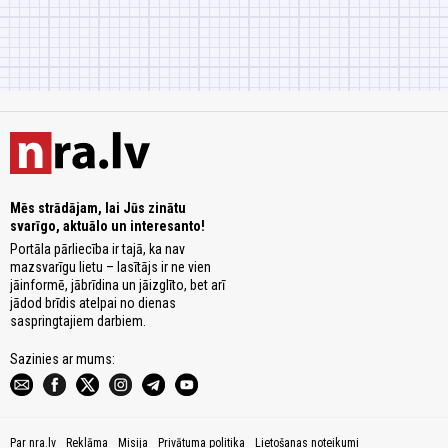
Mēs strādājam, lai Jūs zinātu
svarīgo, aktuālo un interesanto!
Portāla pārliecība ir tajā, ka nav
mazsvarīgu lietu – lasītājs ir ne vien
jāinformē, jābrīdina un jāizglīto, bet arī
jādod brīdis atelpai no dienas
saspringtajiem darbiem.
Sazinies ar mums:
Par nra.lv
Reklāma
Misija
Privātuma politika
Lietošanas noteikumi