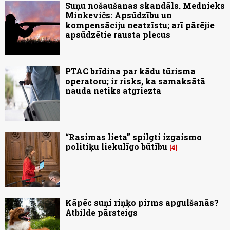
Suņu nošaušanas skandāls. Mednieks
Minkevičs: Apsūdzību un
kompensāciju neatzīstu; arī pārējie
apsūdzētie rausta plecus
PTAC brīdina par kādu tūrisma
operatoru; ir risks, ka samaksātā
nauda netiks atgriezta
“Rasimas lieta” spilgti izgaismo
politiķu liekulīgo būtību
4
Kāpēc suņi riņķo pirms apgulšanās?
Atbilde pārsteigs