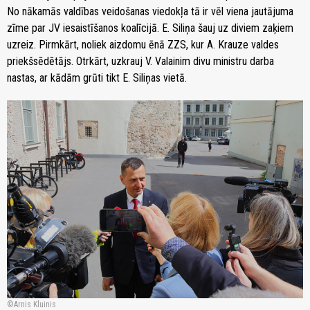
No nākamās valdības veidošanas viedokļa tā ir vēl viena jautājuma
zīme par JV iesaistīšanos koalīcijā. E. Siliņa šauj uz diviem zaķiem
uzreiz. Pirmkārt, noliek aizdomu ēnā ZZS, kur A. Krauze valdes
priekšsēdētājs. Otrkārt, uzkrauj V. Valainim divu ministru darba
nastas, ar kādām grūti tikt E. Siliņas vietā.
Arnis Kluinis