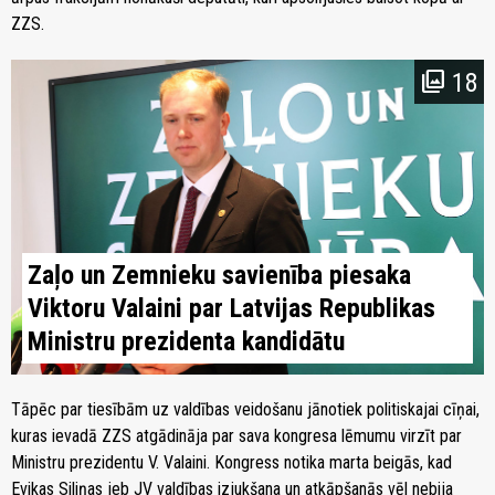
ZZS.
18
Zaļo un Zemnieku savienība piesaka
Viktoru Valaini par Latvijas Republikas
Ministru prezidenta kandidātu
Tāpēc par tiesībām uz valdības veidošanu jānotiek politiskajai cīņai,
kuras ievadā ZZS atgādināja par sava kongresa lēmumu virzīt par
Ministru prezidentu V. Valaini. Kongress notika marta beigās, kad
Evikas Siliņas jeb JV valdības izjukšana un atkāpšanās vēl nebija