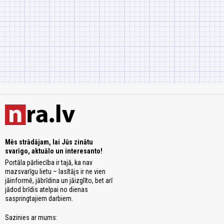
Mēs strādājam, lai Jūs zinātu
svarīgo, aktuālo un interesanto!
Portāla pārliecība ir tajā, ka nav
mazsvarīgu lietu – lasītājs ir ne vien
jāinformē, jābrīdina un jāizglīto, bet arī
jādod brīdis atelpai no dienas
saspringtajiem darbiem.
Sazinies ar mums: