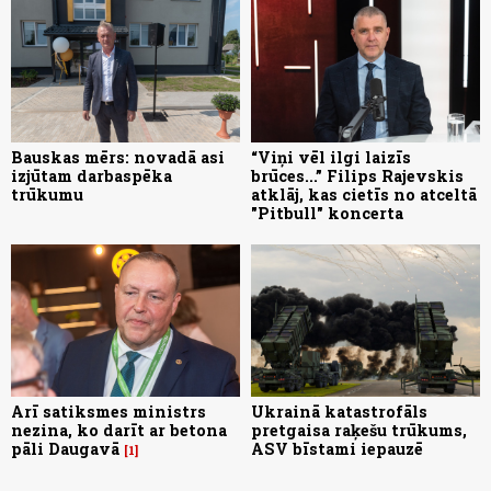
Bauskas mērs: novadā asi
“Viņi vēl ilgi laizīs
izjūtam darbaspēka
brūces...” Filips Rajevskis
trūkumu
atklāj, kas cietīs no atceltā
"Pitbull" koncerta
Arī satiksmes ministrs
Ukrainā katastrofāls
nezina, ko darīt ar betona
pretgaisa raķešu trūkums,
pāli Daugavā
ASV bīstami iepauzē
1