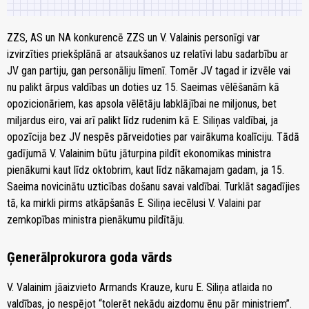
ZZS, AS un NA konkurencē ZZS un V. Valainis personīgi var
izvirzīties priekšplānā ar atsaukšanos uz relatīvi labu sadarbību ar
JV gan partiju, gan personāliju līmenī. Tomēr JV tagad ir izvēle vai
nu palikt ārpus valdības un doties uz 15. Saeimas vēlēšanām kā
opozicionāriem, kas apsola vēlētāju labklājībai ne miljonus, bet
miljardus eiro, vai arī palikt līdz rudenim kā E. Siliņas valdībai, ja
opozīcija bez JV nespēs pārveidoties par vairākuma koalīciju. Tādā
gadījumā V. Valainim būtu jāturpina pildīt ekonomikas ministra
pienākumi kaut līdz oktobrim, kaut līdz nākamajam gadam, ja 15.
Saeima novicinātu uzticības došanu savai valdībai. Turklāt sagadījies
tā, ka mirkli pirms atkāpšanās E. Siliņa iecēlusi V. Valaini par
zemkopības ministra pienākumu pildītāju.
Ģenerālprokurora goda vārds
V. Valainim jāaizvieto Armands Krauze, kuru E. Siliņa atlaida no
valdības, jo nespējot “tolerēt nekādu aizdomu ēnu pār ministriem”.