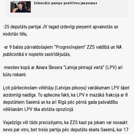
Zelenskis paziņo pozitīvus jaunumus
-25 deputātu partijai JV tagad izdevīgi pieņemt apvainotās un
nodotās tēlu,
-ar 9 balsis pārvaldošajiem “Progresīvajiem" ZZS valdībā un NA
publicistikā ir nopietni sastrīdējušās,
-mesties kopā ar Ainara Šlesera “Latvija pirmajā vietā” (LPV) arī
būtu riskanti.
Ļoti pārliecinošam vēlētāju (Latvijas pilsoņu) vairākumam LPV šķiet
aizdomīgi naidīga. To apliecina fakti, ka LPV ir mazākā frakcija ar 8
deputātiem Saeimā un ka arī Rīgā pēc pērnā gada pašvaldību
vēlēšanām LPV tika atstāta opozīcijā.
Vajadzīgs vēl tāds precizējums, ka ZZS kaut pa jokam var nosaukt
nevis par otro, bet trešo partiju pēc deputātu skaita Saeimā, kur 17