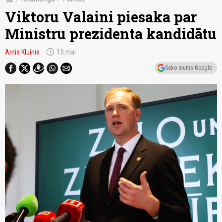
Viktoru Valaini piesaka par
Ministru prezidenta kandidātu
schedule
Arnis Kluinis
15.mai
Seko mums Google