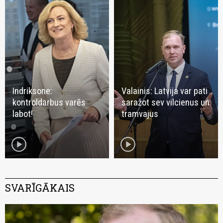
Indriksone:
Valainis: Latvija var pati
kontroldarbus varēs
saražot sev vilcienus un
labot!
tramvajus
play_circle
play_circle
SVARĪGĀKAIS