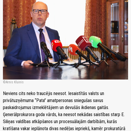
Arnis Kluinis
Neviens cits neko traucējis neesot. Iesaistītās valsts un
privātuzņēmuma “Pata” amatpersonas sniegušas savus
paskaidrojumus izmeklētājiem un devušās ikdienas gaitās.
Ģenerālprokurora goda vārds, ka neesot nekādas saistības starp E.
Siliņas valdības atkāpšanos un procesuālajām darbībām, kurās
kratīšana vakar ieplānota divas nedēļas iepriekš, kamēr prokuratūrā