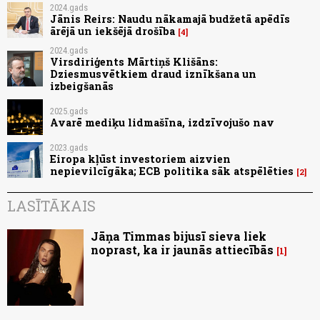
2024.gads
Jānis Reirs: Naudu nākamajā budžetā apēdīs
ārējā un iekšējā drošība
4
2024.gads
Virsdiriģents Mārtiņš Klišāns:
Dziesmusvētkiem draud iznīkšana un
izbeigšanās
2025.gads
Avarē mediķu lidmašīna, izdzīvojušo nav
2023.gads
Eiropa kļūst investoriem aizvien
nepievilcīgāka; ECB politika sāk atspēlēties
2
LASĪTĀKAIS
Jāņa Timmas bijusī sieva liek
noprast, ka ir jaunās attiecībās
1