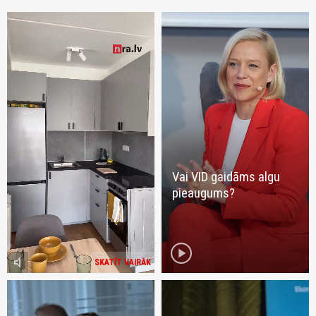
Vai VID gaidāms algu
pieaugums?
play_circle
volume_mute
SKATĪT VAIRĀK