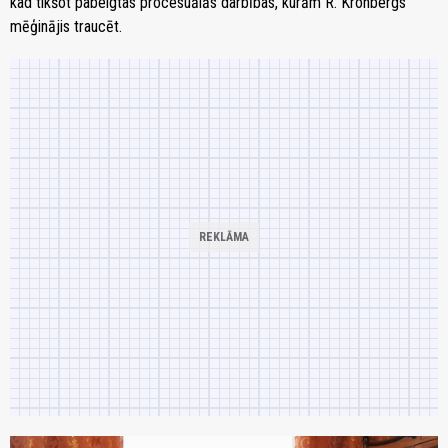
kad tikšot pabeigtas procesuālās darbības, kurām R. Kronbergs
mēģinājis traucēt.