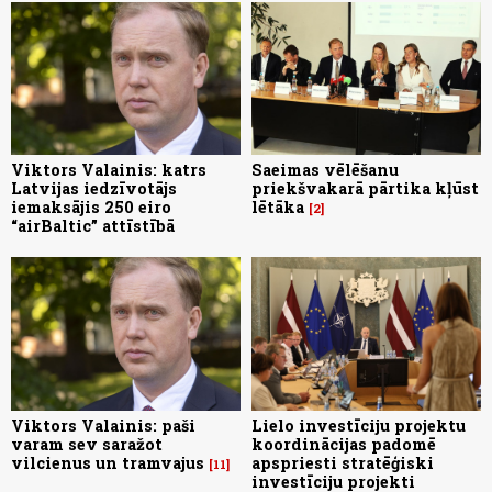
Viktors Valainis: katrs
Saeimas vēlēšanu
Latvijas iedzīvotājs
priekšvakarā pārtika kļūst
iemaksājis 250 eiro
lētāka
2
“airBaltic” attīstībā
Viktors Valainis: paši
Lielo investīciju projektu
varam sev saražot
koordinācijas padomē
vilcienus un tramvajus
apspriesti stratēģiski
11
investīciju projekti