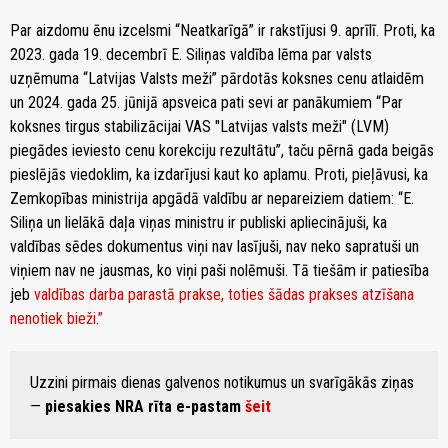
Par aizdomu ēnu izcelsmi “Neatkarīgā” ir rakstījusi 9. aprīlī. Proti, ka
2023. gada 19. decembrī E. Siliņas valdība lēma par valsts
uzņēmuma “Latvijas Valsts meži” pārdotās koksnes cenu atlaidēm
un 2024. gada 25. jūnijā apsveica pati sevi ar panākumiem “Par
koksnes tirgus stabilizācijai VAS "Latvijas valsts meži" (LVM)
piegādes ieviesto cenu korekciju rezultātu”, taču pērnā gada beigās
pieslējās viedoklim, ka izdarījusi kaut ko aplamu. Proti, pieļāvusi, ka
Zemkopības ministrija apgādā valdību ar nepareiziem datiem: “E.
Siliņa un lielākā daļa viņas ministru ir publiski apliecinājuši, ka
valdības sēdes dokumentus viņi nav lasījuši, nav neko sapratuši un
viņiem nav ne jausmas, ko viņi paši nolēmuši. Tā tiešām ir patiesība
jeb
valdības darba parastā prakse, toties šādas prakses atzīšana
nenotiek bieži.”
Uzzini pirmais dienas galvenos notikumus un svarīgākās ziņas
—
piesakies NRA rīta e-pastam
šeit