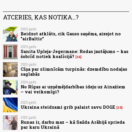
ATCERIES, KAS NOTIKA...?
2025.gads
Beidzot atklāts, cik Gauss saņēma, aizejot no
"airBaltic"
2025.gads
Sanita Upleja-Jegermane: Rodas jautājums – kas
šobrīd notiek koalīcijā?
16
2023.gads
Cīņa par slimnīcām turpinās: dzemdību nodaļas
saglabās
2024.gads
No Rīgas ar uzņēmējdarbības ideju uz Ainažiem
– vai veiksmīgi?
2025.gads
Ukraina steidzami grib palaist savu DOGE
13
2023.gads
Runas ir, darbu maz – kā Saūda Arābijā sprieda
par karu Ukrainā