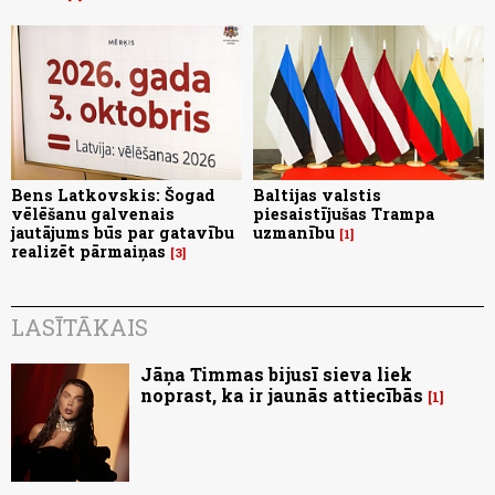
Bens Latkovskis: Šogad
Baltijas valstis
vēlēšanu galvenais
piesaistījušas Trampa
jautājums būs par gatavību
uzmanību
1
realizēt pārmaiņas
3
LASĪTĀKAIS
Jāņa Timmas bijusī sieva liek
noprast, ka ir jaunās attiecībās
1