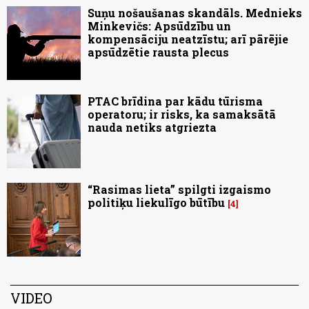
Suņu nošaušanas skandāls. Mednieks
Minkevičs: Apsūdzību un
kompensāciju neatzīstu; arī pārējie
apsūdzētie rausta plecus
PTAC brīdina par kādu tūrisma
operatoru; ir risks, ka samaksātā
nauda netiks atgriezta
“Rasimas lieta” spilgti izgaismo
politiķu liekulīgo būtību
4
VIDEO