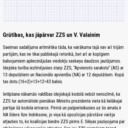
Grūtības, kas jāpārvar ZZS un V. Valainim
Saeimas sadalījuma aritmētika tāda, ka vairākuma tajā nav arī trijām
partijām, kas ne tikai publiskajā retorikā, bet arī ar kopīgiem
balsojumiem apliecinājušas viedokļu saskaņu daudzos jautājumos.
Idejiska tuvība iezīmējusies starp ZZS, “Apvienoto sarakstu” (AS) ar
13 deputātiem un Nacionālo apvienību (NA) ar 12 deputātiem. Kopā
tas dotu (16+2)+13+12=43 balsis.
Ietilpšana nākamās valdības idejiskajā kodolā nebūt nenozīmē, ka
ZZS tur automātiski pienākas Ministru prezidenta vieta kā lielākajai
partijai šā kodola ietvaros. Pirmā un pašpieteikusies uz šo amatu ir
NA līdere Ilze Indriksone, jo viņa kā opozīcijas pārstāve varēja
atļauties to, ko koalīcijas biedre ZZS pirms E. Siliņas paziņojuma par