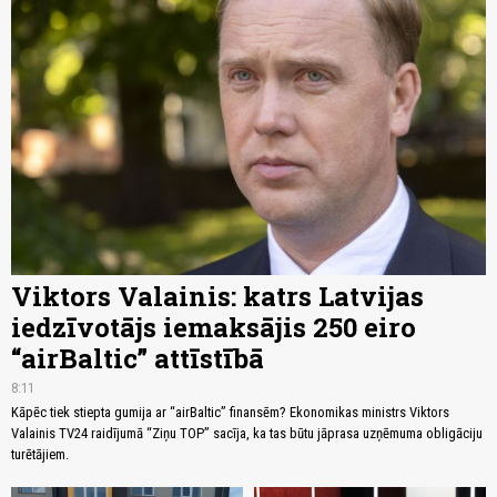
Viktors Valainis: katrs Latvijas
iedzīvotājs iemaksājis 250 eiro
“airBaltic” attīstībā
8:11
Kāpēc tiek stiepta gumija ar “airBaltic” finansēm? Ekonomikas ministrs Viktors
Valainis TV24 raidījumā “Ziņu TOP” sacīja, ka tas būtu jāprasa uzņēmuma obligāciju
turētājiem.