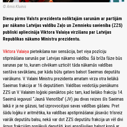
© Arnis Kluinis
Dienu pirms Valsts prezidenta noliktajām sarunām ar partijām
par nākamo Latvijas valdību Zaļo un Zemnieku savienība (ZZS)
publiski apliecināja Viktora Valaiņa virzīšanu par Latvijas
Republikas nākamo Ministru prezidentu.
Viktora Valaiņa
pieteikšana nav sensācija, bet viņa pozīciju
stiprināšana sarunās par Latvijas nākamo valdību. Šā brīža fāze būs
sarunas par to, kuram cilvēkam uzticēt tāda nākamās valdības
sastāva savākšanu, par kādu būtu gatavs balsot Saeimas deputātu
vairākums. V. Valaini Ministru prezidenta amatam virza otra lielākā
Saeimas frakcija ar 16 deputātiem. Valdības veidotāju pienākums
ZZS un V. Valainim loģiski pienāktos pēc tam, kad lielāko frakciju 14.
Saeimā ieguvusī “Jaunā Vienotība” (JV) jau divas reizes šīs Saeimas
laikā ir ja ne gāzusi, tad izprovocējusi savas valdības gāšanu. Pret
šādu loģiku ir aritmētika, ka valdības apstiprināšanai jāsavāc trīsreiz
vairāk deputātu balsu, nekā var dot ZZS deputātu frakcija un vēl divi
ārpus frakcijām nonākuši deputāti, kuri apsolījušies balsot kopā ar