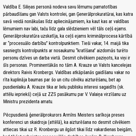
Valdība E. Siliņas personā nodeva savu lēmumu pamatotības
pārbaudīšanu gan Valsts kontrolei, gan Ģenerālprokuratūrai, kas katra
savā veidā nonākušas līdz apliecinājumiem, ka kaut kas ar valdības
lēmumiem nav labi, taču līdz gala slēdzieniem vēl tāls ceļš ejams.
Ģenerālprokuratūra uzskatīja, ka ceļš ejams kriminālprocesa kārtībā
ar “procesuālo darbību” kontrolpunktiem. Tieši vakar, 14. maijā tika
sasniegts kontrolpunkts ar nosaukumu “kratīšana” aizdomās turēto
personu dzīves un darba vietā. Desmit cilvēkiem paziņots, ka viņi ir
šīs personas. Prominentākās no tām A. Krauze un Valsts kancelejas
direktors Raivis Kronbergs. Valdības atkāpšanās gaidīšanu vakar no
rīta kuplināja baumas par šo un citu cilvēku aizturēšanu, bet ap
pusdienlaiku A. Krauze tika ar lielu publisku interesi sagaidīts (sk.
attēlu iepriekš) ceļā uz ZZS pasākumu par V. Valaiņa virzīšanu uz
Ministru prezidenta amatu.
Pēcpusdienā ģenerālprokurors Armīns Meisters sarīkoja preses
konferenci un skaidroja (attēlā), ka aizturēšana no desmit cilvēkiem
attiecas tikai uz R. Kronbergu un ilgšot tikai līdz vakardienas beigām,