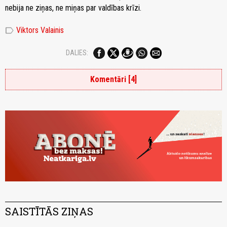
nebija ne ziņas, ne miņas par valdības krīzi.
label
Viktors Valainis
DALIES:
Komentāri [4]
SAISTĪTĀS ZIŅAS