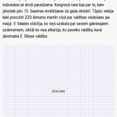
nobriedusi un droši paredzama. Kongresā runa bija par to, kam
jānotiek pēc 15. Saeimas ievēlēšanas šā gada oktobrī. Tāpēc nebija
lieki precizēt ZZS lēmumu startēt cīņā par valdības veidošanu jau
maijā. V. Valainis stāstīja, ko viņš uzskata par saviem galvenajiem
uzdevumiem, ciktāl no viņa atkarīgs, ko paveiks valdība, kurai
jānomaina E. Siliņas valdība.