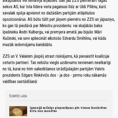
atkāpšanos vēl nevarēja atļauties. Gan jau ZZS piemēram tagad
sekos AS, kur īsta līdera vieta pagaisusi līdz ar Uldi Pīlēnu, kurš
savulaik spēja apvienot no dažādām partijām atšķēlušos
opozicionārus. AS būtu tūlīt pat jāņem piemērs no ZZS un jāpaziņo,
ko gan tā piedāvā par Ministru prezidentu: vai skaļākās balss
īpašnieku Andri Kulbergu, vai premjera amatā jau bijušo Māri
Kučinski, vai sevi apliecināt alkstošo Edvardu Smiltēnu, vai kādu
mazāk iedomājamu kandidātu.
ZZS un V. Valainim jāspēj atrast risinājums, kā piesaistīt koalīcijai
ceturto partneri. Tas nebūtu viegls uzdevums nevienam neatkarīgi
no tā, kurai no trim saliedēšanos izrādījušajām partijām Valsts
prezidents Edgars Rinkēvičs dos - ja dos - pirmo roku nākamās
valdības sastādīšanā:
ŠOBRĪD LASA
Igaunijā milzīgs pieprasījums pēc vienas konkrētas
divu eiro monētas