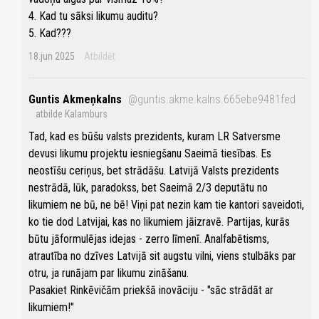
4. Kad tu sāksi likumu auditu?
5. Kad???
18.jun 2025
Atbildēt
Guntis Akmeņkalns
@guntis.akme.kalns.665ebe9481fed
atbilde Kalamburs
Tad, kad es būšu valsts prezidents, kuram LR Satversme
devusi likumu projektu iesniegšanu Saeimā tiesības. Es
neostīšu ceriņus, bet strādāšu. Latvijā Valsts prezidents
nestrādā, lūk, paradokss, bet Saeimā 2/3 deputātu no
likumiem ne bū, ne bē! Viņi pat nezin kam tie kantori saveidoti,
ko tie dod Latvijai, kas no likumiem jāizravē. Partijas, kurās
būtu jāformulējas idejas - zerro līmenī. Analfabētisms,
atrautība no dzīves Latvijā sit augstu vilni, viens stulbāks par
otru, ja runājam par likumu zināšanu.
Pasakiet Rinkēvičām priekšā inovāciju - "sāc strādāt ar
likumiem!"