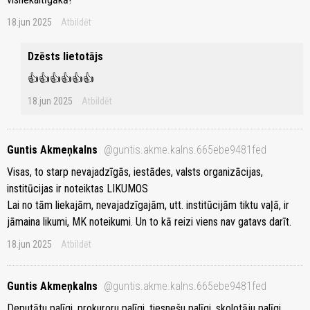
18.jun 2025
Atbildēt
Dzēsts lietotājs
👍👍👍👍👍👍
18.jun 2025
Atbildēt
Guntis Akmeņkalns
@guntis.akme.kalns.665ebe9481fed
Visas, to starp nevajadzīgās, iestādes, valsts organizācijas,
institūcijas ir noteiktas LIKUMOS
Lai no tām liekajām, nevajadzīgajām, utt. institūcijām tiktu vaļā, ir
jāmaina likumi, MK noteikumi. Un to kā reizi viens nav gatavs darīt.
18.jun 2025
Atbildēt
Guntis Akmeņkalns
@guntis.akme.kalns.665ebe9481fed
Deputātu palīgi, prokuroru palīgi, tiesnešu palīgi, skolotāju palīgi,