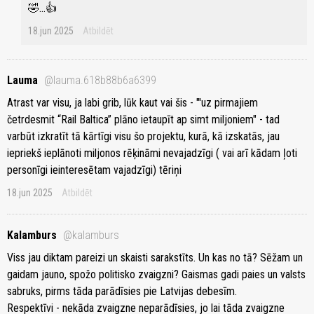
🤣...👍
18.jun 2025
Atbildēt
Lauma
@lauma.618b88b6a6399
Atrast var visu, ja labi grib, lūk kaut vai šis - "'uz pirmajiem
četrdesmit “Rail Baltica” plāno ietaupīt ap simt miljoniem" - tad
varbūt izkratīt tā kārtīgi visu šo projektu, kurā, kā izskatās, jau
iepriekš ieplānoti miljonos rēķināmi nevajadzīgi ( vai arī kādam ļoti
personīgi ieinteresētam vajadzīgi) tēriņi
18.jun 2025
Atbildēt
Kalamburs
@kalamburs
Viss jau diktam pareizi un skaisti sarakstīts. Un kas no tā? Sēžam un
gaidam jauno, spožo politisko zvaigzni? Gaismas gadi paies un valsts
sabruks, pirms tāda parādīsies pie Latvijas debesīm.
Respektīvi - nekāda zvaigzne neparādīsies, jo lai tāda zvaigzne