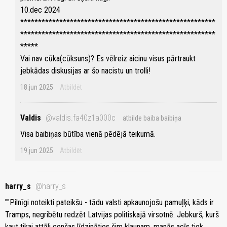
10.dec 2024
*******************************************************
*******************************************************
*****
Vai nav cūka(cūksuns)? Es vēlreiz aicinu visus pārtraukt
jebkādas diskusijas ar šo nacistu un trolli!
18.jun 2025
Atbildēt
Valdis
@valdis.fa40z1a000c
atbilde baiba baibiņa
Visa baibiņas būtība vienā pēdējā teikumā.
19.jun 2025
Atbildēt
harry_s
@harry_s
""Pilnīgi noteikti pateikšu - tādu valsti apkaunojošu pamuļķi, kāds ir
Tramps, negribētu redzēt Latvijas politiskajā virsotnē. Jebkurš, kurš
kaut tikai attāli cenšas līdzināties šim klaunam, manās acīs tiek