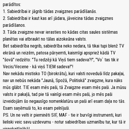
parādītos:
1. Sabiedrībai ir jāgrib tādas zvaigznes parādīšanās.
2. Sabiedrībai ir kaut kas arī jādara, jāveicina tādas zvaigznes
parādīšanos.
3. Tāda zvaigzne nevar ierasties no kādas citas saules sistēmas
planētas vai atbraukt no tālas aizokeāna valsts.
Bet sabiedrība negrib, sabiedrība neko nedara, tā tikai tupi blenž TV
ekrānā un reizēm, patosa pārņemti, kaismīgi apspriež kādā TV
"šovā" redzēto: "Tu redzēji kā Viņš tiem sadeva?!", "Vo` tas tik ir
Vecis/Vecene - kā viņš TIEM sadeva!"!
Nav nekādu mistisko TO (birokrātu), kuri valsti noveduši līdz pakaļai,
nav un nebūs nekāda "Jaunā, Spožā, Politiskā" zvaigzne, kura nāks
mūs glābt. TIE esam mēs paši, tā Zvaigzne esam mēs paši. Ja mūsu
valsts ir pakaļā, tad pie tā vainīgi esam mēs paši, jo mēs paši
izveidojām šo negausīgo nomenklatūru un paši arī esam daļa no tās.
Esam saņēmuši to, ko esam pelnījuši.
P.S. Un ne velti ir pieminēti SIF, MAF - tie ir burvīgi instrumenti, kuri
lieliski veic savu uzdevumu - notur sabiedrības uzmanību tur, kur tā ir
visnekaitīgākā!