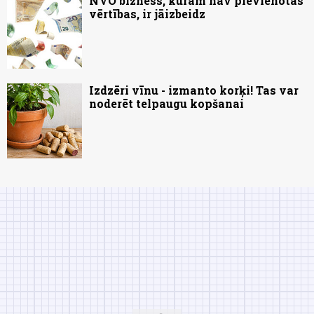
NVO bizness, kuram nav pievienotās
vērtības, ir jāizbeidz
Izdzēri vīnu - izmanto korķi! Tas var
noderēt telpaugu kopšanai