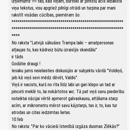
izņēmums"!!!! tad, kad viņam, burtiski ar pirkstu acīs iebaksta
viņa tekstus, visu apgriež pilnīgi otrādi un turpina par mani
rakstīt visādas cūcības, piemēram šo:
*******************************************************
*******************************************************
****
No raksta "Latvijā sākušies Trampa laiki – amatpersonas
atļaujas to, kas kādreiz būtu izraisījis skandālu"
ir tāds
Godātie draugi !
Iesaku jums neielaisties diskusijās ar subjektu vārdā "Voldiņš,
jeb kā viņš sevi mēdz dēvēt, Valdis".
Viņš ir nacists, kurš no rīta līdz labi un gari klepo un tad ar
pinceti meklē to, lai nokārtotos wc. Tā pat viņš savu piederību
noteiktai nācijai vērtē apmerot galvaskausu, attāluma starp
acīm, ar mikrometru mērot savu kājstarpi, tas ir, to, kas tur
atrodas un citas iedzimtas lietas.
10.feb
No raksta: "Par ko vācieši īstenībā izgāza dusmas Zlēkās?"