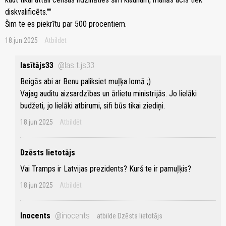
diskvalificēts.""
Šim te es piekrītu par 500 procentiem.
18.jun 2025
Atbildēt
lasītājs33
@las.t.js33
Beigās abi ar Benu paliksiet muļķa lomā ;)
Vajag auditu aizsardzības un ārlietu ministrijās. Jo lielāki
budžeti, jo lielāki atbirumi, sifi būs tikai ziediņi.
18.jun 2025
Atbildēt
Dzēsts lietotājs
Vai Tramps ir Latvijas prezidents? Kurš te ir pamuļķis?
18.jun 2025
Atbildēt
Inocents
@inocents
atbilde Dzēsts lietotājs