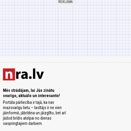
Mēs strādājam, lai Jūs zinātu
svarīgo, aktuālo un interesanto!
Portāla pārliecība ir tajā, ka nav
mazsvarīgu lietu – lasītājs ir ne vien
jāinformē, jābrīdina un jāizglīto, bet arī
jādod brīdis atelpai no dienas
saspringtajiem darbiem.