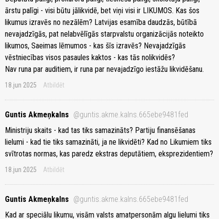
ārstu palīgi - visi būtu jālikvidē, bet viņi visi ir LIKUMOS. Kas šos
likumus izravēs no nezālēm? Latvijas esamība daudzās, būtībā
nevajadzīgās, pat nelabvēlīgās starpvalstu organizācijās noteikto
likumos, Saeimas lēmumos - kas šīs izravēs? Nevajadzīgās
vēstniecības visos pasaules kaktos - kas tās nolikvidēs?
Nav runa par auditiem, ir runa par nevajadzīgo iestāžu likvidēšanu.
18.jun 2025
Atbildēt
Guntis Akmeņkalns
@guntis.akme.kalns.665ebe9481fed
Ministriju skaits - kad tas tiks samazināts? Partiju finansēšanas
lielumi - kad tie tiks samazināti, ja ne likvidēti? Kad no Likumiem tiks
svītrotas normas, kas paredz ekstras deputātiem, eksprezidentiem?
18.jun 2025
Atbildēt
Guntis Akmeņkalns
@guntis.akme.kalns.665ebe9481fed
Kad ar speciālu likumu, visām valsts amatpersonām algu lielumi tiks