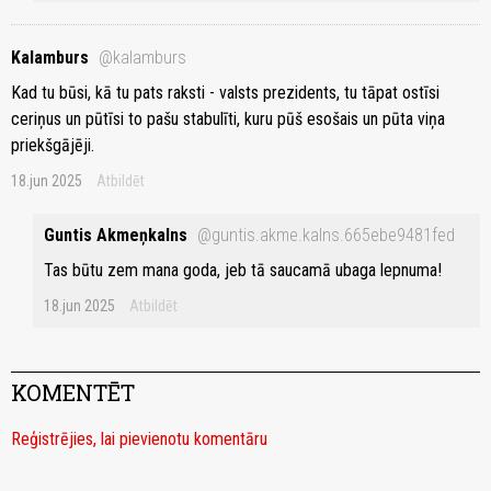
Kalamburs
@kalamburs
Kad tu būsi, kā tu pats raksti - valsts prezidents, tu tāpat ostīsi
ceriņus un pūtīsi to pašu stabulīti, kuru pūš esošais un pūta viņa
priekšgājēji.
18.jun 2025
Atbildēt
Guntis Akmeņkalns
@guntis.akme.kalns.665ebe9481fed
Tas būtu zem mana goda, jeb tā saucamā ubaga lepnuma!
18.jun 2025
Atbildēt
KOMENTĒT
Reģistrējies, lai pievienotu komentāru