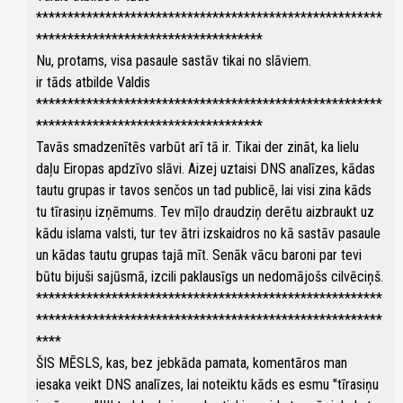
*******************************************************
************************************
Nu, protams, visa pasaule sastāv tikai no slāviem.
ir tāds atbilde Valdis
*******************************************************
************************************
Tavās smadzenītēs varbūt arī tā ir. Tikai der zināt, ka lielu
daļu Eiropas apdzīvo slāvi. Aizej uztaisi DNS analīzes, kādas
tautu grupas ir tavos senčos un tad publicē, lai visi zina kāds
tu tīrasiņu izņēmums. Tev mīļo draudziņ derētu aizbraukt uz
kādu islama valsti, tur tev ātri izskaidros no kā sastāv pasaule
un kādas tautu grupas tajā mīt. Senāk vācu baroni par tevi
būtu bijuši sajūsmā, izcili paklausīgs un nedomājošs cilvēciņš.
*******************************************************
*******************************************************
****
ŠIS MĒSLS, kas, bez jebkāda pamata, komentāros man
iesaka veikt DNS analīzes, lai noteiktu kāds es esmu "tīrasiņu