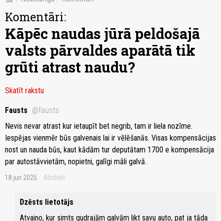
Komentāri:
Kāpēc naudas jūrā peldošajā
valsts pārvaldes aparātā tik
grūti atrast naudu?
Skatīt rakstu
Fausts
@fausts
Nevis nevar atrast kur ietaupīt bet negrib, tam ir liela nozīme.
Iespējas vienmēr būs galvenais lai ir vēlēšanās. Visas kompensācijas
nost un nauda būs, kaut kādām tur deputātam 1700 e kompensācija
par autostāvvietām, nopietni, galīgi māli galvā.
18.jun 2025
Atbildēt
Dzēsts lietotājs
Atvaino, kur simts gudrajām galvām likt savu auto, pat ja tāda