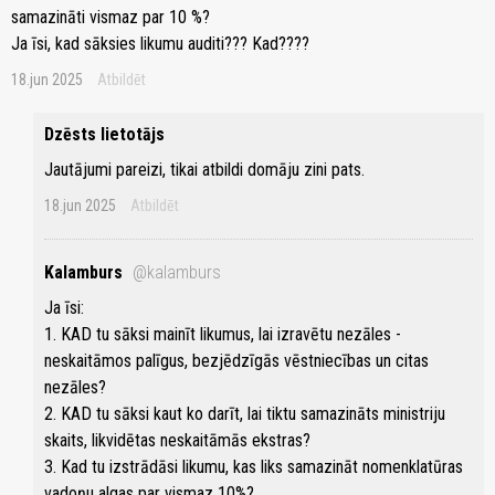
samazināti vismaz par 10 %?
Ja īsi, kad sāksies likumu auditi??? Kad????
18.jun 2025
Atbildēt
Dzēsts lietotājs
Jautājumi pareizi, tikai atbildi domāju zini pats.
18.jun 2025
Atbildēt
Kalamburs
@kalamburs
Ja īsi:
1. KAD tu sāksi mainīt likumus, lai izravētu nezāles -
neskaitāmos palīgus, bezjēdzīgās vēstniecības un citas
nezāles?
2. KAD tu sāksi kaut ko darīt, lai tiktu samazināts ministriju
skaits, likvidētas neskaitāmās ekstras?
3. Kad tu izstrādāsi likumu, kas liks samazināt nomenklatūras
vadoņu algas par vismaz 10%?