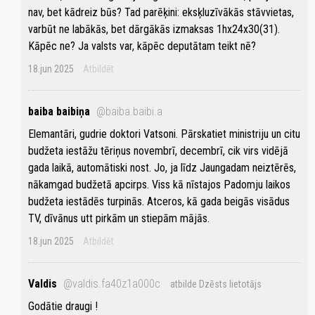
nav, bet kādreiz būs? Tad parēķini: eksķluzīvākās stāvvietas,
varbūt ne labākās, bet dārgākās izmaksas 1hx24x30(31).
Kāpēc ne? Ja valsts var, kāpēc deputātam teikt nē?
18.jun 2025
Atbildēt
baiba baibiņa
@baiba.baibi.a
Elemantāri, gudrie doktori Vatsoni. Pārskatiet ministriju un citu
budžeta iestāžu tēriņus novembrī, decembrī, cik virs vidējā
gada laikā, automātiski nost. Jo, ja līdz Jaungadam neiztērēs,
nākamgad budžetā apcirps. Viss kā nīstajos Padomju laikos
budžeta iestādēs turpinās. Atceros, kā gada beigās visādus
TV, dīvānus utt pirkām un stiepām mājās.
18.jun 2025
Atbildēt
Valdis
@valdis.fa40z1a000c
atbilde Dzēsts lietotājs
Godātie draugi !