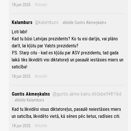
18.jun 2025
Atbildēt
Kalamburs
@kalamburs
atbilde Guntis Akmeņkalns
Ļoti labi!
Kad tu būsi Latvijas prezidents? Ko tu esi darījis, vai plāno
darīt, lai kļūtu par Valsts prezidentu?
P.S. Starp citu - kad es kļūšu par ASV prezidentu, tad gada
laikā tiks likvidēti visi diktatoreļi un pasaulē iestāsies miers un
saticība!
18.jun 2025
Atbildēt
Guntis Akmeņkalns
@guntis.akme.kalns.665ebe9481fed
atbilde Kalamburs
Kad tu likvidēsi visus diktatoreļus, pasaulē neiestāsies miers
un saticība, likvidēto vietā, kā sēnes pēc lietus, radīsies citi.
18.jun 2025
Atbildēt