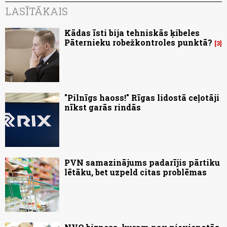
LASĪTĀKAIS
Kādas īsti bija tehniskās ķibeles
Pāternieku robežkontroles punktā?
3
"Pilnīgs haoss!" Rīgas lidostā ceļotāji
nīkst garās rindās
PVN samazinājums padarījis pārtiku
lētāku, bet uzpeld citas problēmas