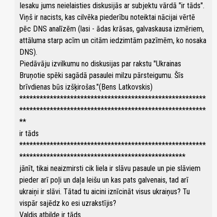
Iesaku jums neielaisties diskusijās ar subjektu vārdā "ir tāds".
Viņš ir nacists, kas cilvēka piederību noteiktai nācijai vērtē
pēc DNS analīzēm (lasi - ādas krāsas, galvaskausa izmēriem,
attāluma starp acīm un citām iedzimtām pazīmēm, ko nosaka
DNS).
Piedāvāju izvilkumu no diskusijas par rakstu "Ukrainas
Bruņotie spēki sagādā pasaulei milzu pārsteigumu. Šīs
brīvdienas būs izšķirošas."(Bens Latkovskis)
*******************************************************
*******************************************************
**
ir tāds
*******************************************************
*************************************************
jānīt, tikai neaizmirsti cik liela ir slāvu pasaule un pie slāviem
pieder arī poļi un daļa leišu un kas pats galvenais, tad arī
ukraiņi ir slāvi. Tātad tu aicini iznīcināt visus ukraiņus? Tu
vispār sajēdz ko esi uzrakstījis?
Valdis atbilde ir tāds