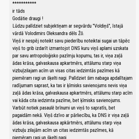
***********
ir tāds
Godātie draugi !
Lūdzu palīdziet subjektiņam ar segvārdu "Voldiņš", īstajā
vārdā Volodimirs Oleksandra dēls Žō.
Viņš ir nespēj noteikt savu piederību noteiktai sugai un tāpēc
viņš to grib izdarīt izmantojot DNS kuru viņš aplami uzskata
par savu antropoloģisko pazīmju kopumu, tas ir, viņa zaļā
ādas krāsa, galvaskausa apkartmērs, attālumu starp viņa
vizbuļzilajam acīm un visas citas iedzimtās pazīmes kā
piemēram ragi un šķelti nagi. Palīdziet šim nabaga apdalītajam
radījumam saprast, ka tas ir ķīmisks savienojums nevis viņa
zaļā ādas krāsa, galvaskausa apkartmērs, attālumu starp acīm
vai kāda cita iedzimta pazīme, bet ķīmisks savienojums.
Varbūt notiek pasaulē brīnumi un viņš to sapratīs, bet
pagaidām nekā. Viņš dzīvo ar pārliecību, ka DNS ir viņa zaļā
ādas krāsa, galvaskausa apkārtmērs, attālumu starp viņa
vizbuļu zilajām acīm un citas iedzimtās pazīmes, kā
piemēram ragi un šķelti nagi.