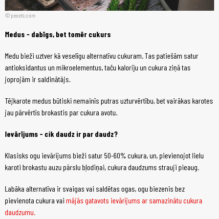
pexels.com
Medus - dabīgs, bet tomēr cukurs
Medu bieži uztver kā veselīgu alternatīvu cukuram. Tas patiešām satur
antioksidantus un mikroelementus, taču kaloriju un cukura ziņā tas
joprojām ir saldinātājs.
Tējkarote medus būtiski nemainīs putras uzturvērtību, bet vairākas karotes
jau pārvērtīs brokastis par cukura avotu.
Ievārījums - cik daudz ir par daudz?
Klasisks ogu ievārījums bieži satur 50-60% cukura, un, pievienojot lielu
karoti brokastu auzu pārslu bļodiņai, cukura daudzums strauji pieaug.
Labāka alternatīva ir svaigas vai saldētas ogas, ogu biezenis bez
pievienota cukura vai
mājās gatavots ievārījums ar samazinātu cukura
daudzumu.