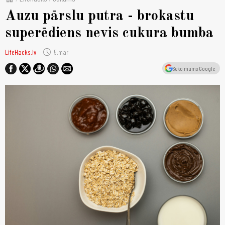
Auzu pārslu putra - brokastu
superēdiens nevis cukura bumba
schedule
LifeHacks.lv
5.mar
Seko mums Google