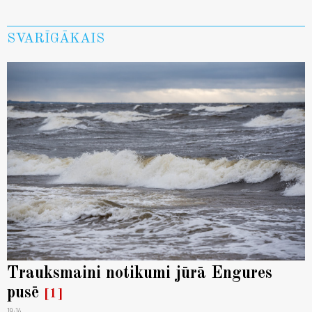
SVARĪGĀKAIS
Trauksmaini notikumi jūrā Engures
pusē
1
19:14