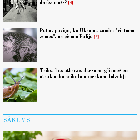
darba mūžs?
4
Putins paziņo, ka Ukraina zaudēs "rietumu
zemes", un piemin Poliju
6
Triks, kas atbrīvos dārzu no gliemežiem
ātrāk nekā veikalā nopērkami līdzekļi
SĀKUMS