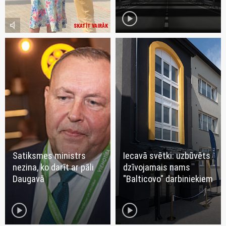
play_circle
volume_mute
SKATĪT VAIRĀK
Satiksmes ministrs
Iecavā svētki: uzbūvēts
nezina, ko darīt ar pāli
dzīvojamais nams
Daugavā
"Balticovo" darbiniekiem
play_circle
play_circle