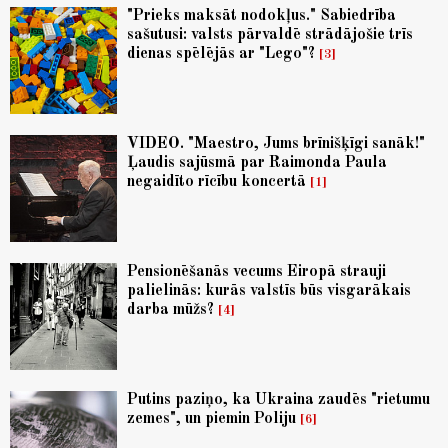
"Prieks maksāt nodokļus." Sabiedrība
sašutusi: valsts pārvaldē strādājošie trīs
dienas spēlējās ar "Lego"?
3
VIDEO. "Maestro, Jums brīnišķīgi sanāk!"
Ļaudis sajūsmā par Raimonda Paula
negaidīto rīcību koncertā
1
Pensionēšanās vecums Eiropā strauji
palielinās: kurās valstīs būs visgarākais
darba mūžs?
4
Putins paziņo, ka Ukraina zaudēs "rietumu
zemes", un piemin Poliju
6