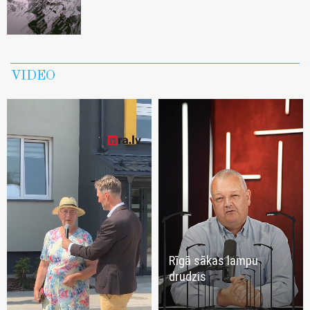
VIDEO
Rīgā sākas lampu
drudzis