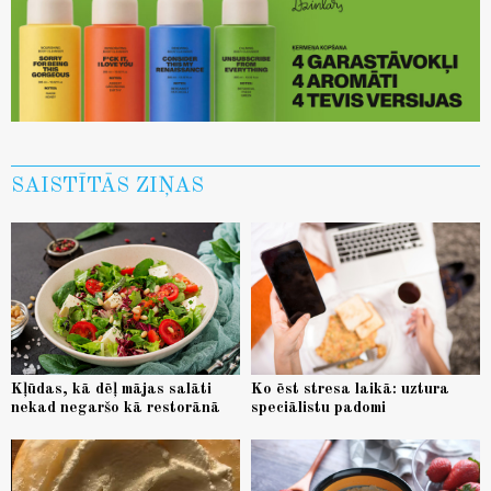
SAISTĪTĀS ZIŅAS
Kļūdas, kā dēļ mājas salāti
Ko ēst stresa laikā: uztura
nekad negaršo kā restorānā
speciālistu padomi