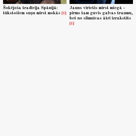
Šokējoša tradīcija Spānijā:
Jauns vīrietis mirst miegā -
tūkstošiem suņu mirst mokās
pirms tam guvis galvas traumu,
1
bet no slimnīcas ātri izrakstīts
1