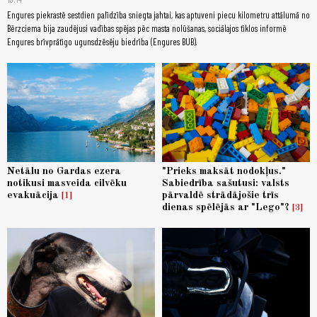
Engures piekrastē sestdien palīdzība sniegta jahtai, kas aptuveni piecu kilometru attālumā no
Bērzciema bija zaudējusi vadības spējas pēc masta nolūšanas, sociālajos tīklos informē
Engures brīvprātīgo ugunsdzēsēju biedrība (Engures BUB).
Netālu no Gardas ezera
"Prieks maksāt nodokļus."
notikusi masveida cilvēku
Sabiedrība sašutusi: valsts
evakuācija
pārvaldē strādājošie trīs
1
dienas spēlējās ar "Lego"?
3