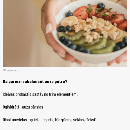
pexels.com
Kā pareizi sabalansēt auzu putru?
Ideālas brokastis sastāv no trim elementiem.
Ogļhidrāti - auzu pārslas
Olbaltumvielas - grieķu jogurts, biezpiens, sēklas, rieksti