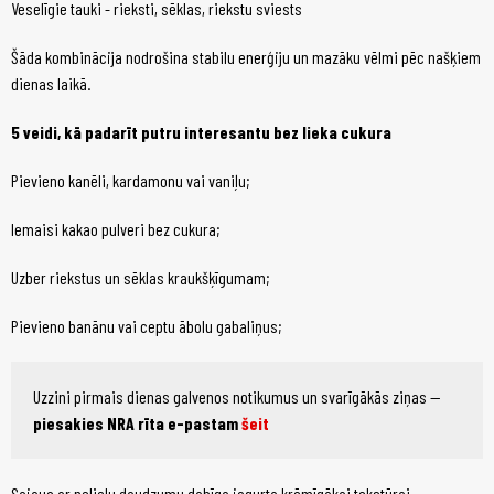
Veselīgie tauki - rieksti, sēklas, riekstu sviests
Šāda kombinācija nodrošina stabilu enerģiju un mazāku vēlmi pēc našķiem
dienas laikā.
5 veidi, kā padarīt putru interesantu bez lieka cukura
Pievieno kanēli, kardamonu vai vaniļu;
Iemaisi kakao pulveri bez cukura;
Uzber riekstus un sēklas kraukšķīgumam;
Pievieno banānu vai ceptu ābolu gabaliņus;
Uzzini pirmais dienas galvenos notikumus un svarīgākās ziņas —
piesakies NRA rīta e-pastam
šeit
Sajauc ar nelielu daudzumu dabīga jogurta krēmīgākai tekstūrai.