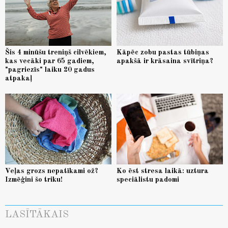
Šis 4 minūšu treniņš cilvēkiem,
Kāpēc zobu pastas tūbiņas
kas vecāki par 65 gadiem,
apakšā ir krāsaina svītriņa?
"pagriezīs" laiku 20 gadus
atpakaļ
Veļas grozs nepatīkami ož?
Ko ēst stresa laikā: uztura
Izmēģini šo triku!
speciālistu padomi
LASĪTĀKAIS