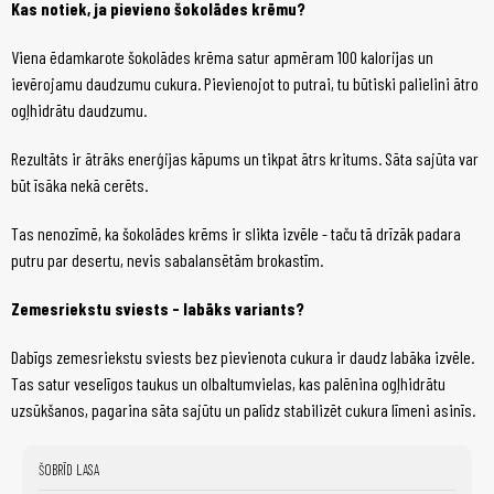
Kas notiek, ja pievieno šokolādes krēmu?
Viena ēdamkarote šokolādes krēma satur apmēram 100 kalorijas un
ievērojamu daudzumu cukura. Pievienojot to putrai, tu būtiski palielini ātro
ogļhidrātu daudzumu.
Rezultāts ir ātrāks enerģijas kāpums un tikpat ātrs kritums. Sāta sajūta var
būt īsāka nekā cerēts.
Tas nenozīmē, ka šokolādes krēms ir slikta izvēle - taču tā drīzāk padara
putru par desertu, nevis sabalansētām brokastīm.
Zemesriekstu sviests - labāks variants?
Dabīgs zemesriekstu sviests bez pievienota cukura ir daudz labāka izvēle.
Tas satur veselīgos taukus un olbaltumvielas, kas palēnina ogļhidrātu
uzsūkšanos, pagarina sāta sajūtu un palīdz stabilizēt cukura līmeni asinīs.
ŠOBRĪD LASA