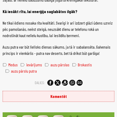
Kā iesākt rītu, lai enerģija saglabātos ilgāk?
Ne tikai ēdiens nosaka rīta kvalitāti. Svarīgi ir arī izdzert glāzi ūdens uzreiz
pēc pamošanās, neēst steigā, neuzsākt dienu ar telefonu rokā un
nodrošināt kaut nelielu kustību, lai iesildītu ķermeni.
Auzu putra var būt lielisks dienas sākums, ja tā ir sabalansēta. Galvenais
princips ir vienkāršs - putra nav deserts, bet tā drīkst būt garšīga!
label
label
label
label
Medus
ievārījums
auzu pārslas
Brokastis
label
auzu pārslu putra
DALIES:
Komentēt