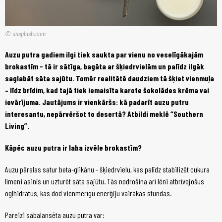
© unsplash.com
Auzu putra gadiem ilgi tiek saukta par vienu no veselīgākajām
brokastīm - tā ir sātīga, bagāta ar šķiedrvielām un palīdz ilgāk
saglabāt sāta sajūtu. Tomēr realitātē daudziem tā šķiet vienmuļa
– līdz brīdim, kad tajā tiek iemaisīta karote šokolādes krēma vai
ievārījuma. Jautājums ir vienkāršs: kā padarīt auzu putru
interesantu, nepārvēršot to desertā? Atbildi meklē “Southern
Living”.
Kāpēc auzu putra ir laba izvēle brokastīm?
Auzu pārslas satur beta-glikānu - šķiedrvielu, kas palīdz stabilizēt cukura
līmeni asinīs un uzturēt sāta sajūtu. Tās nodrošina arī lēni atbrīvojošus
ogļhidrātus, kas dod vienmērīgu enerģiju vairākas stundas.
Pareizi sabalansēta auzu putra var: