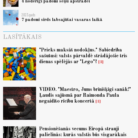
4 noderīgi padomi sēņu apstrādei
2023.gads
7 padomi sirds labsajūtai vasaras laikā
LASĪTĀKAIS
"Prieks maksāt nodokļus." Sabiedrība
sašutusi: valsts pārvaldē strādājošie trīs
dienas spēlējās ar "Lego"?
3
VIDEO. "Maestro, Jums brīnišķīgi sanāk!"
Ļaudis sajūsmā par Raimonda Paula
negaidīto rīcību koncertā
1
Pensionēšanās vecums Eiropā strauji
palielinās: kurās valstīs būs visgarākais