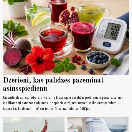
Dzērieni, kas palīdzēs pazemināt
asinsspiedienu
Paaugstināts asinsspiediens ir viena no biežākajām veselības problēmām pasaulē. Lai gan
medikamenti daudzos gadījumos ir nepieciešami, ārsti uzsver, ka ikdienas paradumi –
tostarp tas, ko dzeram – arī var ietekmēt asinsspiediena rādītājus.