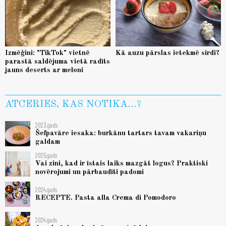
Izmēģini: "TikTok" vietnē
Kā auzu pārslas ietekmē sirdi?
parastā saldējuma vietā radīts
jauns deserts ar meloni
ATCERIES, KAS NOTIKA...?
2023.gads
Šefpavāre iesaka: burkānu tartars tavam vakariņu
galdam
2025.gads
Vai zini, kad ir īstais laiks mazgāt logus? Praktiski
novērojumi un pārbaudīti padomi
2024.gads
RECEPTE. Pasta alla Crema di Pomodoro
2024.gads