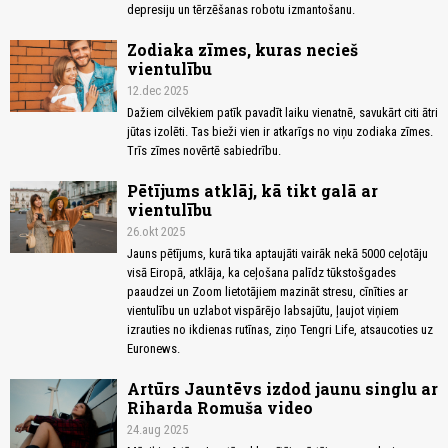
depresiju un tērzēšanas robotu izmantošanu.
Zodiaka zīmes, kuras necieš
vientulību
12.dec 2025
Dažiem cilvēkiem patīk pavadīt laiku vienatnē, savukārt citi ātri
jūtas izolēti. Tas bieži vien ir atkarīgs no viņu zodiaka zīmes.
Trīs zīmes novērtē sabiedrību.
Pētījums atklāj, kā tikt galā ar
vientulību
26.okt 2025
Jauns pētījums, kurā tika aptaujāti vairāk nekā 5000 ceļotāju
visā Eiropā, atklāja, ka ceļošana palīdz tūkstošgades
paaudzei un Zoom lietotājiem mazināt stresu, cīnīties ar
vientulību un uzlabot vispārējo labsajūtu, ļaujot viņiem
izrauties no ikdienas rutīnas, ziņo Tengri Life, atsaucoties uz
Euronews.
Artūrs Jauntēvs izdod jaunu singlu ar
Riharda Romuša video
24.aug 2025