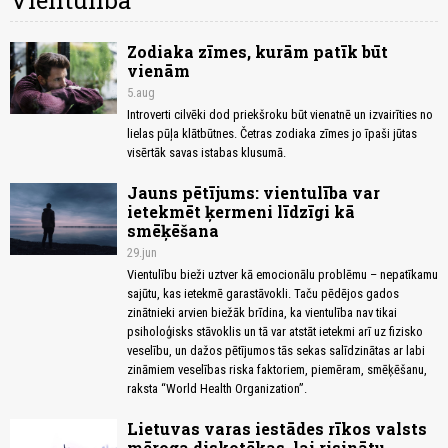
Vientulība
Zodiaka zīmes, kurām patīk būt
vienām
5.aug
Introverti cilvēki dod priekšroku būt vienatnē un izvairīties no
lielas pūļa klātbūtnes. Četras zodiaka zīmes jo īpaši jūtas
visērtāk savas istabas klusumā.
Jauns pētījums: vientulība var
ietekmēt ķermeni līdzīgi kā
smēķēšana
29.jun
Vientulību bieži uztver kā emocionālu problēmu – nepatīkamu
sajūtu, kas ietekmē garastāvokli. Taču pēdējos gados
zinātnieki arvien biežāk brīdina, ka vientulība nav tikai
psiholoģisks stāvoklis un tā var atstāt ietekmi arī uz fizisko
veselību, un dažos pētījumos tās sekas salīdzinātas ar labi
zināmiem veselības riska faktoriem, piemēram, smēķēšanu,
raksta “World Health Organization”.
Lietuvas varas iestādes rīkos valsts
mēroga diskotēkas, lai risinātu