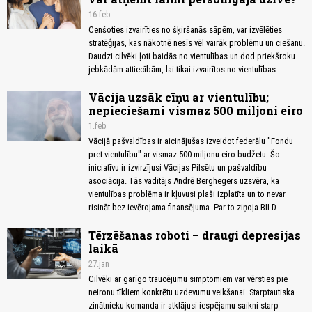
16.feb
Cenšoties izvairīties no šķiršanās sāpēm, var izvēlēties
stratēģijas, kas nākotnē nesīs vēl vairāk problēmu un ciešanu.
Daudzi cilvēki ļoti baidās no vientulības un dod priekšroku
jebkādām attiecībām, lai tikai izvairītos no vientulības.
Vācija uzsāk cīņu ar vientulību;
nepieciešami vismaz 500 miljoni eiro
1.feb
Vācijā pašvaldības ir aicinājušas izveidot federālu "Fondu
pret vientulību" ar vismaz 500 miljonu eiro budžetu. Šo
iniciatīvu ir izvirzījusi Vācijas Pilsētu un pašvaldību
asociācija. Tās vadītājs Andrē Berghegers uzsvēra, ka
vientulības problēma ir kļuvusi plaši izplatīta un to nevar
risināt bez ievērojama finansējuma. Par to ziņoja BILD.
Tērzēšanas roboti – draugi depresijas
laikā
27.jan
Cilvēki ar garīgo traucējumu simptomiem var vērsties pie
neironu tīkliem konkrētu uzdevumu veikšanai. Starptautiska
zinātnieku komanda ir atklājusi iespējamu saikni starp