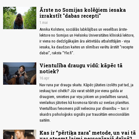
Ārste no Somijas kolēģiem iesaka
izrakstīt "dabas recepti"
1.mai
Annika Kolstere, sociālās labklājības un veselības ārste-
lektore no Somijas un Helsinku Universitātes klīniskā lektore,
ir viena no dedzīgākajām āra aktivitāšu atbalstītājām - viņa
iesaka, ka daudzas kaites un slimības varētu ārstēt “recepte
dabai”, raksta “Yle.fi”.
Vientulība draugu vidū: kāpēc tā
notiek?
16.apr
Nav runa par draugu skaitu. Kāpēc jūtaties izolēts pat tad, ja
ieskauj tuvi cilvēki? Jūs varat sēdēt pie viena galda ar
draugiem, smieties par viņu jokiem un piedalīties sarunā,
vienlaikus jūtoties kā kosmosa tūrists uz svešas planētas.
Vientulības fenomens pūlī neliecina par dīvainību — tas ir
skaidrs psiholoģisks signāls par traucētām emocionālām
saitēm.
Kas ir “pērtiķa zara" metode, un vai tā
var atņemt laimi personīgajā dzīvē?