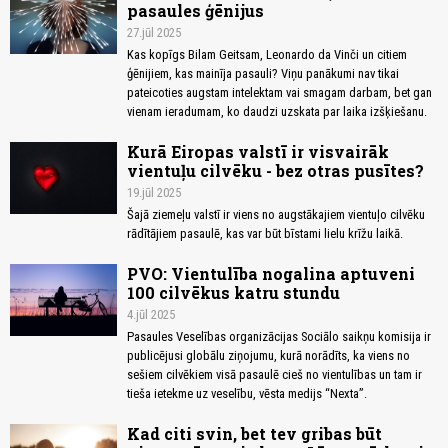
pasaules ģēnijus
27.jūl 2025
Kas kopīgs Bilam Geitsam, Leonardo da Vinči un citiem
ģēnijiem, kas mainīja pasauli? Viņu panākumi nav tikai
pateicoties augstam intelektam vai smagam darbam, bet gan
vienam ieradumam, ko daudzi uzskata par laika izšķiešanu.
Kurā Eiropas valstī ir visvairāk
vientuļu cilvēku - bez otras pusītes?
19.jūl 2025
Šajā ziemeļu valstī ir viens no augstākajiem vientuļo cilvēku
rādītājiem pasaulē, kas var būt bīstami lielu krīžu laikā.
PVO: Vientulība nogalina aptuveni
100 cilvēkus katru stundu
4.jūl 2025
Pasaules Veselības organizācijas Sociālo saikņu komisija ir
publicējusi globālu ziņojumu, kurā norādīts, ka viens no
sešiem cilvēkiem visā pasaulē cieš no vientulības un tam ir
tieša ietekme uz veselību, vēsta medijs “Nexta”.
Kad citi svin, bet tev gribas būt