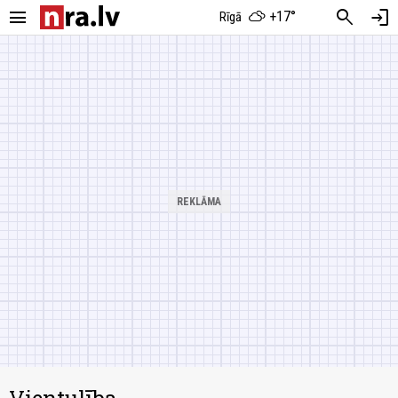
menu
search
login
+17°
Rīgā