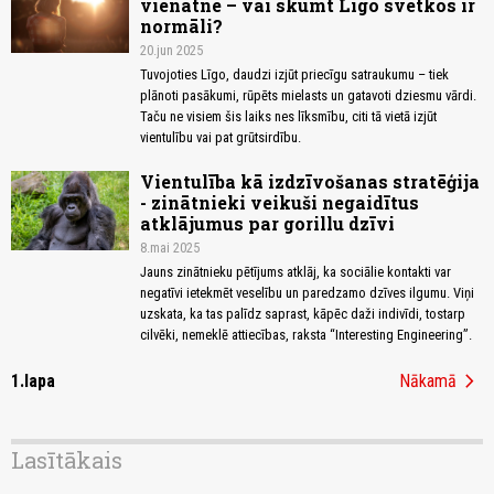
vienatnē – vai skumt Līgo svētkos ir
normāli?
20.jun 2025
Tuvojoties Līgo, daudzi izjūt priecīgu satraukumu – tiek
plānoti pasākumi, rūpēts mielasts un gatavoti dziesmu vārdi.
Taču ne visiem šis laiks nes līksmību, citi tā vietā izjūt
vientulību vai pat grūtsirdību.
Vientulība kā izdzīvošanas stratēģija
- zinātnieki veikuši negaidītus
atklājumus par gorillu dzīvi
8.mai 2025
Jauns zinātnieku pētījums atklāj, ka sociālie kontakti var
negatīvi ietekmēt veselību un paredzamo dzīves ilgumu. Viņi
uzskata, ka tas palīdz saprast, kāpēc daži indivīdi, tostarp
cilvēki, nemeklē attiecības, raksta “Interesting Engineering”.
chevron_right
1.lapa
Nākamā
Lasītākais