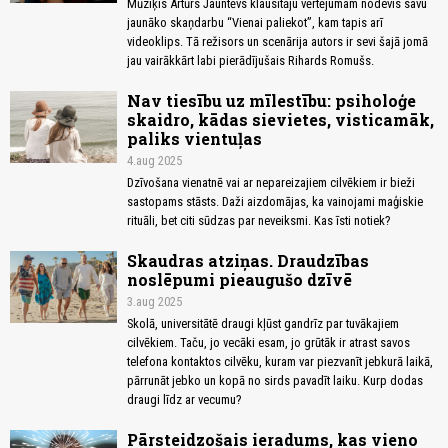
Mūziķis Artūrs Jauntēvs klausītāju vērtējumam nodevis savu
jaunāko skaņdarbu “Vienai paliekot”, kam tapis arī
videoklips. Tā režisors un scenārija autors ir sevi šajā jomā
jau vairākkārt labi pierādījušais Rihards Romušs.
Nav tiesību uz mīlestību: psiholoģe
skaidro, kādas sievietes, visticamāk,
paliks vientuļas
4.aug 2025
Dzīvošana vienatnē vai ar nepareizajiem cilvēkiem ir bieži
sastopams stāsts. Daži aizdomājas, ka vainojami maģiskie
rituāli, bet citi sūdzas par neveiksmi. Kas īsti notiek?
Skaudras atziņas. Draudzības
noslēpumi pieaugušo dzīvē
3.aug 2025
Skolā, universitātē draugi kļūst gandrīz par tuvākajiem
cilvēkiem. Taču, jo vecāki esam, jo grūtāk ir atrast savos
telefona kontaktos cilvēku, kuram var piezvanīt jebkurā laikā,
pārrunāt jebko un kopā no sirds pavadīt laiku. Kurp dodas
draugi līdz ar vecumu?
Pārsteidzošais ieradums, kas vieno