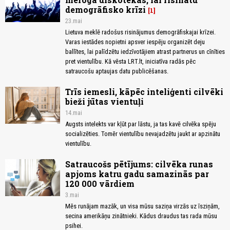
demogrāfisko krīzi
1
23.mai
Lietuva meklē radošus risinājumus demogrāfiskajai krīzei.
Varas iestādes nopietni apsver iespēju organizēt deju
ballītes, lai palīdzētu iedzīvotājiem atrast partnerus un cīnīties
pret vientulību. Kā vēsta LRT.lt, iniciatīva radās pēc
satraucošu aptaujas datu publicēšanas.
Trīs iemesli, kāpēc inteliģenti cilvēki
bieži jūtas vientuļi
14.mai
Augsts intelekts var kļūt par lāstu, ja tas kavē cilvēka spēju
socializēties. Tomēr vientulību nevajadzētu jaukt ar apzinātu
vientulību.
Satraucošs pētījums: cilvēka runas
apjoms katru gadu samazinās par
120 000 vārdiem
3.mai
Mēs runājam mazāk, un visa mūsu saziņa virzās uz īsziņām,
secina amerikāņu zinātnieki. Kādus draudus tas rada mūsu
psihei.