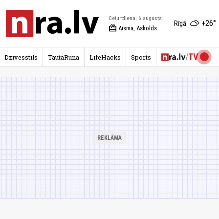
Ceturtdiena, 6.augusts
+26°
Rīgā
redeem
Aisma, Askolds
Dzīvesstils
TautaRunā
LifeHacks
Sports