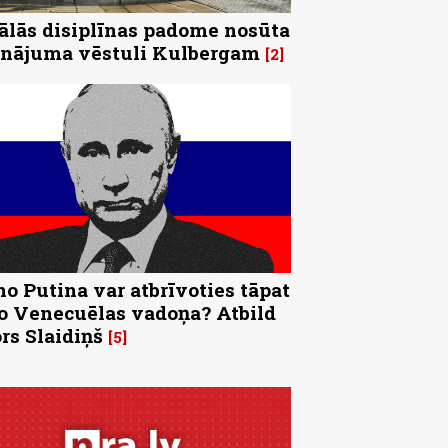
ālās disiplīnas padome nosūta
inājuma vēstuli Kulbergam
2
no Putina var atbrīvoties tāpat
o Venecuēlas vadoņa? Atbild
rs Slaidiņš
5