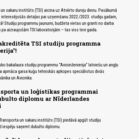
a un sakaru institūts (TSI) aicina uz Atvērto durvju dienu. Pasākumā
s interesējošās detaļas par uzņemšanu 2022./2023. studiju gadam,
parā! Studiju programmu jaunumi, budžeta vietas un granti no darba
 pa aizraujošām TSI laboratorijām – tas viss tevi gaida.
akreditēta TSI studiju programma
rija"!
ko bakalaura studiju programmu “Avioinženierija” latviešu un angļu
 apmāca gaisa kuģu tehniskās apkopes speciālistus divās
hānika un Avionika.
ansporta un loģistikas programmai
ubulto diplomu ar Nīderlandes
i
ransporta un sakaru institūts (TSI) piedāvā apgūt studiju
 iespēju saņemt dubulto diplomu.