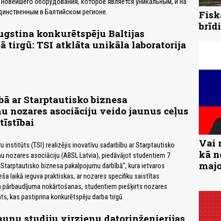
 новейшего оборудования, которое является уникальным, и на
динственным в Балтийском регионе.
Fisk
brīd
ugstina konkurētspēju Baltijas
ā tirgū: TSI atklāta unikāla laboratorija
bā ar Starptautisko biznesa
 nozares asociāciju veido jaunus ceļus
tīstībai
Vai 
 institūts (TSI) realizējis inovatīvu sadarbību ar Starptautisko
kā n
u nozares asociāciju (ABSL Latvia), piedāvājot studentiem 7
majo
ds Starptautisko biznesa pakalpojumu darbībā", kura ietvaros
ša laikā ieguva praktiskas, ar nozares specifiku saistītas
a pārbaudījuma nokārtošanas, studentiem piešķirts nozares
āts, kas pastiprina konkurētspēju darba tirgū.
jaunu studiju virzienu datorinženierijas