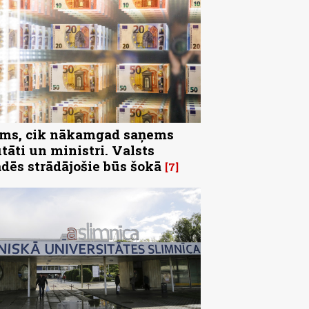
ms, cik nākamgad saņems
tāti un ministri. Valsts
ādēs strādājošie būs šokā
7