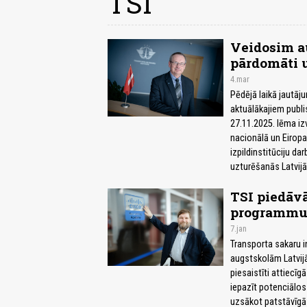
TSI
Veidosim au
pārdomāti u
4.mar
Pēdējā laikā jautāju
aktuālākajiem publi
27.11.2025. lēma iz
nacionālā un Eirop
izpildinstitūciju d
uzturēšanās Latvijā
TSI piedāvā
programmu 
7.jan
Transporta sakaru i
augstskolām Latvijā
piesaistīti attiecīgā
iepazīt potenciālos
uzsākot patstāvīgās