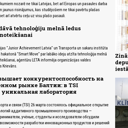
tikumiem nozarē ne tikai Latvijas, bet arī Eiropas un pasaules darba
en jaunus risinājumus, kas studējošiem ne tikai pavērtu plašas
bet arī atvērtu ceļu uz visu plašo pasauli.
dāvā tehnoloģiju melnā ledus
 noteikšanai
cijas "Junior Achievement Latvia" un Transporta un sakaru institūta
s hakatonā "Smart Move" par labāko ideju atzīta tehnoloģija melnā
Zinā
oteikšanai, aģentūru LETA informēja organizācijas valdes
depu
s Krievāns.
iest
вышает конкурентоспособность на
ном рынке Балтии: в TSI
 уникальная лаборатория
порта и связи (TSI) 26 марта состоялось официальное открытие
ологий аддитивного промышленного производства —
приниматели, учёные, студенты и исследователи обсудили
 возможности разработки инновационных продуктов и решений