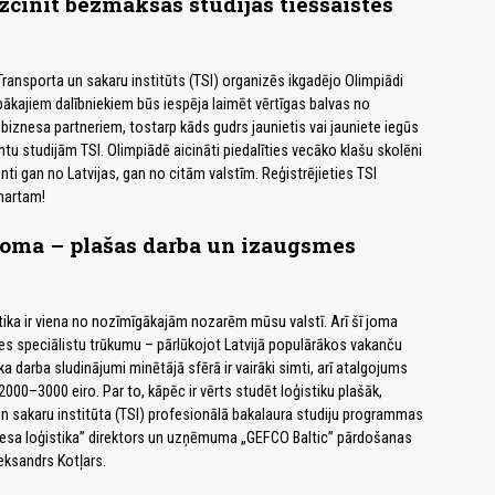
izcīnīt bezmaksas studijas tiešsaistes
 Transporta un sakaru institūts (TSI) organizēs ikgadējo Olimpiādi
ākajiem dalībniekiem būs iespēja laimēt vērtīgas balvas no
biznesa partneriem, tostarp kāds gudrs jaunietis vai jauniete iegūs
tu studijām TSI. Olimpiādē aicināti piedalīties vecāko klašu skolēni
ti gan no Latvijas, gan no citām valstīm. Reģistrējieties TSI
martam!
joma – plašas darba un izaugsmes
tika ir viena no nozīmīgākajām nozarēm mūsu valstī. Arī šī joma
es speciālistu trūkumu – pārlūkojot Latvijā populārākos vakanču
a darba sludinājumi minētājā sfērā ir vairāki simti, arī atalgojums
2000–3000 eiro. Par to, kāpēc ir vērts studēt loģistiku plašāk,
n sakaru institūta (TSI) profesionālā bakalaura studiju programmas
nesa loģistika” direktors un uzņēmuma „GEFCO Baltic” pārdošanas
eksandrs Kotļars.