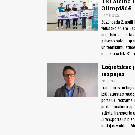
TSI aicina 
Olimpiādē
17.mar 2022
2020. gada 2. aprīlī
vidusskolēniem. Lab
augstskolas un tās 
galveno balvu – gran
un tehnikumu studen
mājaslapā līdz 31. 
Loģistikas 
iespējas
26.jūl 2021
Transports un loģis
izjūt augstas raudz
portālus, redzams, k
profesionālim ir ap 
stāsta Transporta u
„Transporta un biz
nodaļas vadītājs Al