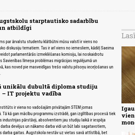
gstskolu starptautisko sadarbību
n atbildīgi
Las
ms par ārvalstu studentu klātbūtni mūsu valstī ir viens no
sko diskusiju tematiem. Tas ir arī viens no iemesliem, kādēļ Saeima
veidot parlamentārās izmeklēšanas komisiju, lai noskaidrotu
as Savienības līmeņa problēmas migrācijas regulējumā un
arbā, kas noved pie masveidīgas trešo valstu pilsoņu ieceļošanas un
.
 unikālu dubultā diploma studiju
– IT projektu vadība
Igau
nstitūts ir viena no vadošajām privātajām STEM jomas
. Tā kā gan mācību programmu izstrādē, gan izglītības procesā tiek
vien
s industrijas pārstāvji, absolventiem jau studiju laikā ir iespēja
mon
 darba devējus un nākamo darba vidi un būt labi sagatavotiem,
 darba gaitas. Augstskola nestāv uz vietas savā attīstībā, bet