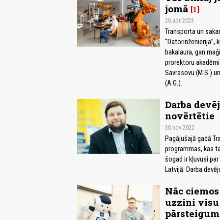
jomā
1
20.apr 2023
Transporta un sakaru
“Datorinženierija”, 
bakalaura, gan maģis
prorektoru akadēmisk
Savrasovu (M.S.) un
(A.G.).
Darba devēj
novērtētie
30.nov 2022
Pagājušajā gadā Tra
programmas, kas tap
šogad ir kļuvusi pa
Latvijā. Darba devēj
Nāc ciemos 
uzzini vis
pārsteigum