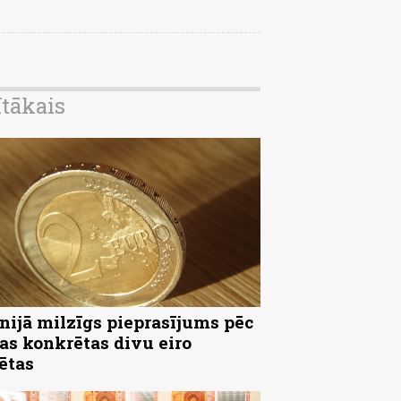
ītākais
nijā milzīgs pieprasījums pēc
as konkrētas divu eiro
ētas