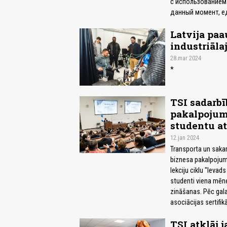
с использованием
данный момент, е
Latvija paa
industriālaj
28.mar 2024
*
TSI sadarbī
pakalpojumu
studentu at
12.jan 2024
Transporta un sakaru
biznesa pakalpojum
lekciju ciklu "Ieva
studenti viena mēne
zināšanas. Pēc gal
asociācijas sertifik
TSI atklāj 