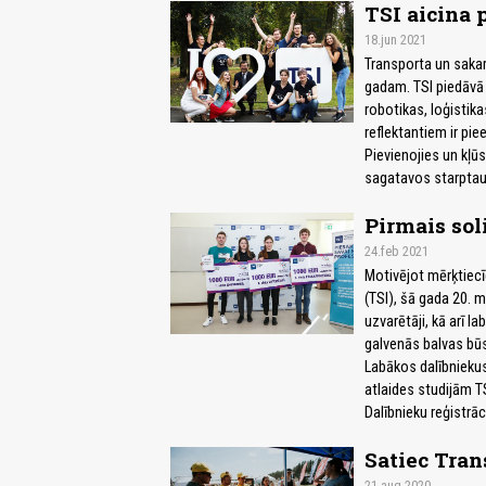
TSI aicina 
18.jun 2021
Transporta un sakar
gadam. TSI piedāvā 
robotikas, loģistik
reflektantiem ir pi
Pievienojies un kļū
sagatavos starptaut
Pirmais sol
24.feb 2021
Motivējot mērķtiecī
(TSI), šā gada 20. 
uzvarētāji, kā arī l
galvenās balvas būs
Labākos dalībniekus
atlaides studijām TS
Dalībnieku reģistrāc
Satiec Tran
21.aug 2020