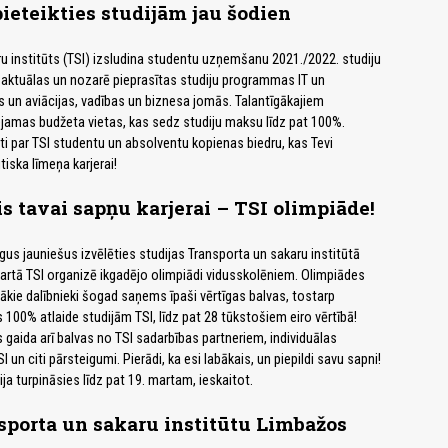
pieteikties studijām jau šodien
u institūts (TSI) izsludina studentu uzņemšanu 2021./2022. studiju
aktuālas un nozarē pieprasītas studiju programmas IT un
as un aviācijas, vadības un biznesa jomās. Talantīgākajiem
eejamas budžeta vietas, kas sedz studiju maksu līdz pat 100%.
sti par TSI studentu un absolventu kopienas biedru, kas Tevi
iska līmeņa karjerai!
is tavai sapņu karjerai – TSI olimpiāde!
gus jauniešus izvēlēties studijas Transporta un sakaru institūtā
martā TSI organizē ikgadējo olimpiādi vidusskolēniem. Olimpiādes
abākie dalībnieki šogad saņems īpaši vērtīgas balvas, tostarp
 100% atlaide studijām TSI, līdz pat 28 tūkstošiem eiro vērtībā!
 gaida arī balvas no TSI sadarbības partneriem, individuālas
I un citi pārsteigumi. Pierādi, ka esi labākais, un piepildi savu sapni!
ija turpināsies līdz pat 19. martam, ieskaitot.
sporta un sakaru institūtu Limbažos