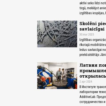
aktīvi seko līdzi no
tirgū, meklējot arvi
izglītības iespējas, 
Skolēni pie
savlaicīgai
30.mar 2025
Izglītības organizā
rīkotajā mobilitāte
ledus savlaicīgai n
priekšsēdētājs Jāni
Латвия по
промышлен
открылась
2.apr 2024
В Институте транс
лаборатории техн
AdditiveLab. Пред
сотрудничество и