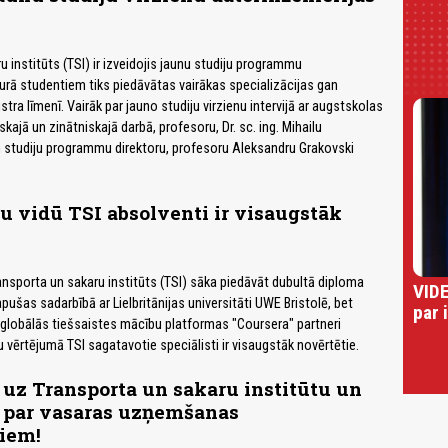
 institūts (TSI) ir izveidojis jaunu studiju programmu
kurā studentiem tiks piedāvātas vairākas specializācijas gan
tra līmenī. Vairāk par jauno studiju virzienu intervijā ar augstskolas
ajā un zinātniskajā darbā, profesoru, Dr. sc. ing. Mihailu
 studiju programmu direktoru, profesoru Aleksandru Grakovski
u vidū TSI absolventi ir visaugstāk
nsporta un sakaru institūts (TSI) sāka piedāvāt dubultā diploma
VIDE
ušas sadarbībā ar Lielbritānijas universitāti UWE Bristolē, bet
par 
r globālās tiešsaistes mācību platformas "Coursera" partneri
u vērtējumā TSI sagatavotie speciālisti ir visaugstāk novērtētie.
uz Transporta un sakaru institūtu un
u par vasaras uzņemšanas
iem!