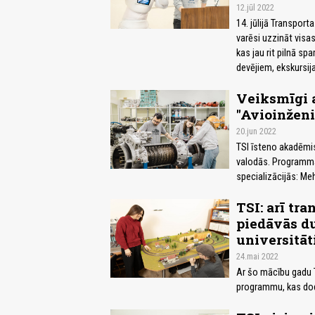
12.jūl 2022
14. jūlijā Transport
varēsi uzzināt visa
kas jau rit pilnā s
devējiem, ekskursija
Veiksmīgi 
"Avioinženie
20.jun 2022
TSI īsteno akadēmis
valodās. Programma
specializācijās: Me
TSI: arī tr
piedāvās d
universitāt
24.mai 2022
Ar šo mācību gadu T
programmu, kas dod