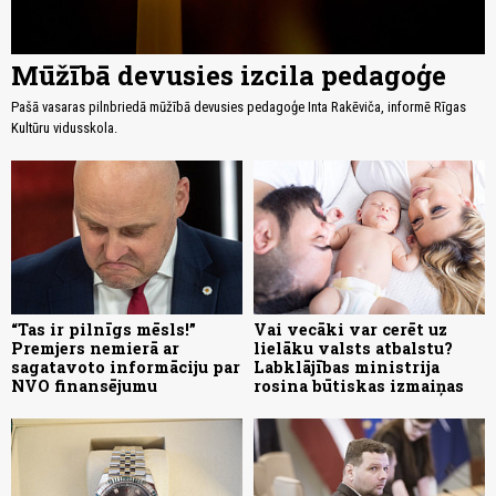
Mūžībā devusies izcila pedagoģe
Pašā vasaras pilnbriedā mūžībā devusies pedagoģe Inta Rakēviča, informē Rīgas
Kultūru vidusskola.
“Tas ir pilnīgs mēsls!”
Vai vecāki var cerēt uz
Premjers nemierā ar
lielāku valsts atbalstu?
sagatavoto informāciju par
Labklājības ministrija
NVO finansējumu
rosina būtiskas izmaiņas