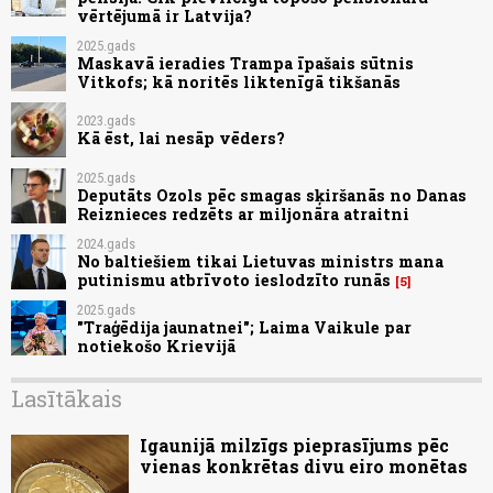
vērtējumā ir Latvija?
2025.gads
Maskavā ieradies Trampa īpašais sūtnis
Vitkofs; kā noritēs liktenīgā tikšanās
2023.gads
Kā ēst, lai nesāp vēders?
2025.gads
Deputāts Ozols pēc smagas sķiršanās no Danas
Reiznieces redzēts ar miljonāra atraitni
2024.gads
No baltiešiem tikai Lietuvas ministrs mana
putinismu atbrīvoto ieslodzīto runās
5
2025.gads
"Traģēdija jaunatnei"; Laima Vaikule par
notiekošo Krievijā
Lasītākais
Igaunijā milzīgs pieprasījums pēc
vienas konkrētas divu eiro monētas