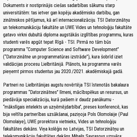
Dokuments ir nostiprinājis ciešas sadarbības sākumu starp
universitātēm: tas ietver gan kopēju akadēmisko darbību, gan
zinātniskos pētījumus, kā arī internacionalizāciju. TSI Datorzinātņu
un telekomunikāciju fakultāte un UWE Vides un tehnoloģiju fakultāte
gatavo virkni dubultā diploma augstākās izglītības programmu, kuras
studenti varēs apgūt tepat Rīgā - TSI. Pirmā no tām būs
programma “Computer Science and Software Development”
(“Datorzinātne un programmatūras izstrāde”), kura šobrīd iziet
validācijas procesu Lielbritānijā. Plānots, ka programma varēs
pieņemt pirmos studentus jau 2020./2021. akadēmiskajā gadā.
Partneri no Lielbritānijas augstu novērtēja TSI īstenotās bakalaura
programmas “Datorzinātnes” līmeni, mācībspēkus un resursus, un
piedāvāja specializāciju, kurā pašiem ir daudz panākumu -
“mākslīgais intelekts un uzņēmējdarbība”, preses konferencē, kas
bija veltīta partnerības uzsākšanai, paziņoja Pols Olomolaije (Paul
Olomolaiye), UWE prorektora vietnieks, Vides un tehnoloģiju
fakultātes dekāns. Viņa kolēģis no Latvijas, TSI Datorzinātņu un
telekomunikāciju fakultātes dekāns Mihails Savrasovs uzsvēra: