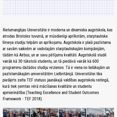
Rietumanglijas Universitāte ir moderna un dinamiska augstskola, kas
atrodas Bristoles tuvumā, ar mūsdienīgi aprīkotām, starptautiska
līmeņa studiju telpām un aprīkojumu. Augstskola ir plaši pazīstama
ar savām saiknēm ar vadošajām starptautiskajām kompānijām,
tādām kā Airbus, un ar savu pētījumu kvalitāti. Augstskolā studē
vairāk kā 30 tūkstoši studentu, un tā piedāvā vairāk kā 600
programmu dažādos studiju virzienos. Tā ir viena no lielākajām un
pazīstamākajām universitātēm Lielbritānijā. Universitātei tika
piešķirts zelta TEF statuss jaunākajā valdības augstskolu reitingā,
kurā tiek ņemtas vērā mācīšanas kvalitāte un studentu
apmierinātība (Teaching Excellence and Student Outcomes
Framework - TEF 2018).