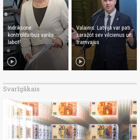
Indriksone:
Valainis: Latvija var pati
kontroldarbus varēs
saražot sev vilcienus un
labot!
tramvajus
play_circle
play_circle
Svarīgākais