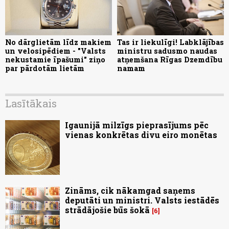
No dārglietām līdz makiem
Tas ir liekulīgi! Labklājības
un velosipēdiem - "Valsts
ministru sadusmo naudas
nekustamie īpašumi" ziņo
atņemšana Rīgas Dzemdību
par pārdotām lietām
namam
Lasītākais
Igaunijā milzīgs pieprasījums pēc
vienas konkrētas divu eiro monētas
Zināms, cik nākamgad saņems
deputāti un ministri. Valsts iestādēs
strādājošie būs šokā
6