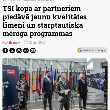
TSI kopā ar partneriem
piedāvā jaunu kvalitātes
līmeni un starptautiska
mēroga programmas
schedule
Portāls nra.lv
25.jun 2020
Seko mums Google