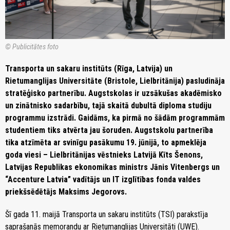
© Publicitātes foto
Transporta un sakaru institūts (Rīga, Latvija) un
Rietumanglijas Universitāte (Bristole, Lielbritānija) pasludināja
stratēģisko partnerību. Augstskolas ir uzsākušas akadēmisko
un zinātnisko sadarbību, tajā skaitā dubultā diploma studiju
programmu izstrādi. Gaidāms, ka pirmā no šādām programmām
studentiem tiks atvērta jau šoruden. Augstskolu partnerība
tika atzīmēta ar svinīgu pasākumu 19. jūnijā, to apmeklēja
goda viesi – Lielbritānijas vēstnieks Latvijā Kīts Šenons,
Latvijas Republikas ekonomikas ministrs Jānis Vitenbergs un
“Accenture Latvia” vadītājs un IT izglītības fonda valdes
priekšsēdētājs Maksims Jegorovs.
Šī gada 11. maijā Transporta un sakaru institūts (TSI) parakstīja
saprašanās memorandu ar Rietumanglijas Universitāti (UWE).