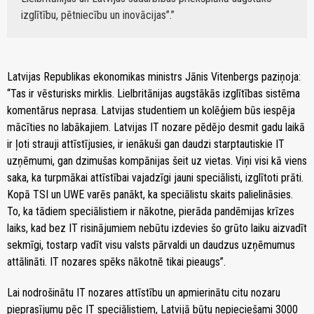
izglītību, pētniecību un inovācijas”.
Latvijas Republikas ekonomikas ministrs Jānis Vitenbergs paziņoja:
“Tas ir vēsturisks mirklis. Lielbritānijas augstākās izglītības sistēma
komentārus neprasa. Latvijas studentiem un kolēģiem būs iespēja
mācīties no labākajiem. Latvijas IT nozare pēdējo desmit gadu laikā
ir ļoti strauji attīstījusies, ir ienākuši gan daudzi starptautiskie IT
uzņēmumi, gan dzimušas kompānijas šeit uz vietas. Viņi visi kā viens
saka, ka turpmākai attīstībai vajadzīgi jauni speciālisti, izglītoti prāti.
Kopā TSI un UWE varēs panākt, ka speciālistu skaits palielināsies.
To, ka tādiem speciālistiem ir nākotne, pierāda pandēmijas krīzes
laiks, kad bez IT risinājumiem nebūtu izdevies šo grūto laiku aizvadīt
sekmīgi, tostarp vadīt visu valsts pārvaldi un daudzus uzņēmumus
attālināti. IT nozares spēks nākotnē tikai pieaugs”.
Lai nodrošinātu IT nozares attīstību un apmierinātu citu nozaru
pieprasījumu pēc IT speciālistiem, Latvijā būtu nepieciešami 3000