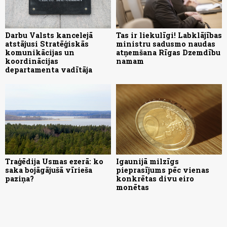
Darbu Valsts kancelejā
Tas ir liekulīgi! Labklājības
atstājusi Stratēģiskās
ministru sadusmo naudas
komunikācijas un
atņemšana Rīgas Dzemdību
koordinācijas
namam
departamenta vadītāja
Traģēdija Usmas ezerā: ko
Igaunijā milzīgs
saka bojāgājušā vīrieša
pieprasījums pēc vienas
paziņa?
konkrētas divu eiro
monētas