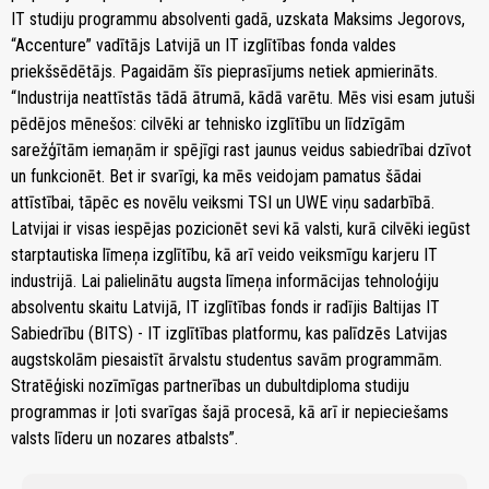
IT studiju programmu absolventi gadā, uzskata Maksims Jegorovs,
“Accenture” vadītājs Latvijā un IT izglītības fonda valdes
priekšsēdētājs. Pagaidām šīs pieprasījums netiek apmierināts.
“Industrija neattīstās tādā ātrumā, kādā varētu. Mēs visi esam jutuši
pēdējos mēnešos: cilvēki ar tehnisko izglītību un līdzīgām
sarežģītām iemaņām ir spējīgi rast jaunus veidus sabiedrībai dzīvot
un funkcionēt. Bet ir svarīgi, ka mēs veidojam pamatus šādai
attīstībai, tāpēc es novēlu veiksmi TSI un UWE viņu sadarbībā.
Latvijai ir visas iespējas pozicionēt sevi kā valsti, kurā cilvēki iegūst
starptautiska līmeņa izglītību, kā arī veido veiksmīgu karjeru IT
industrijā. Lai palielinātu augsta līmeņa informācijas tehnoloģiju
absolventu skaitu Latvijā, IT izglītības fonds ir radījis Baltijas IT
Sabiedrību (BITS) - IT izglītības platformu, kas palīdzēs Latvijas
augstskolām piesaistīt ārvalstu studentus savām programmām.
Stratēģiski nozīmīgas partnerības un dubultdiploma studiju
programmas ir ļoti svarīgas šajā procesā, kā arī ir nepieciešams
valsts līderu un nozares atbalsts”.