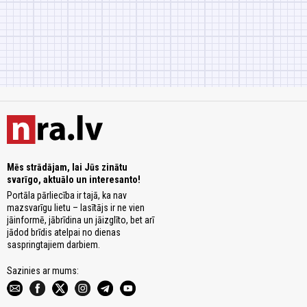
Mēs strādājam, lai Jūs zinātu
svarīgo, aktuālo un interesanto!
Portāla pārliecība ir tajā, ka nav
mazsvarīgu lietu – lasītājs ir ne vien
jāinformē, jābrīdina un jāizglīto, bet arī
jādod brīdis atelpai no dienas
saspringtajiem darbiem.
Sazinies ar mums: