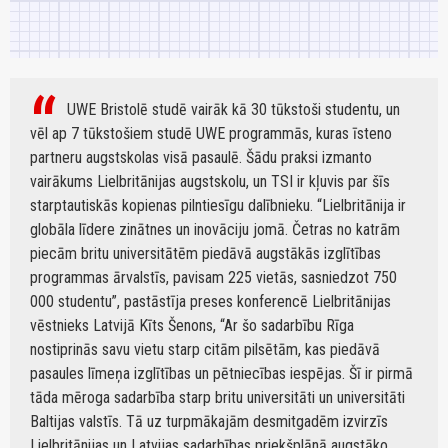
UWE Bristolē studē vairāk kā 30 tūkstoši studentu, un
vēl ap 7 tūkstošiem studē UWE programmās, kuras īsteno
partneru augstskolas visā pasaulē. Šādu praksi izmanto
vairākums Lielbritānijas augstskolu, un TSI ir kļuvis par šīs
starptautiskās kopienas pilntiesīgu dalībnieku. “Lielbritānija ir
globāla līdere zinātnes un inovāciju jomā. Četras no katrām
piecām britu universitātēm piedāvā augstākās izglītības
programmas ārvalstīs, pavisam 225 vietās, sasniedzot 750
000 studentu”, pastāstīja preses konferencē Lielbritānijas
vēstnieks Latvijā Kīts Šenons, “Ar šo sadarbību Rīga
nostiprinās savu vietu starp citām pilsētām, kas piedāvā
pasaules līmeņa izglītības un pētniecības iespējas. Šī ir pirmā
tāda mēroga sadarbība starp britu universitāti un universitāti
Baltijas valstīs. Tā uz turpmākajām desmitgadēm izvirzīs
Lielbritānijas un Latvijas sadarbības priekšplānā augstāko