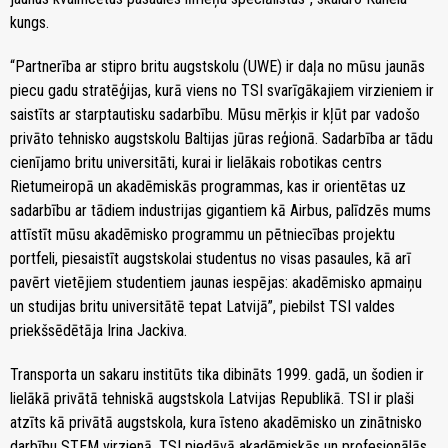
kungs.
“Partnerība ar stipro britu augstskolu (UWE) ir daļa no mūsu jaunās
piecu gadu stratēģijas, kurā viens no TSI svarīgākajiem virzieniem ir
saistīts ar starptautisku sadarbību. Mūsu mērķis ir kļūt par vadošo
privāto tehnisko augstskolu Baltijas jūras reģionā. Sadarbība ar tādu
cienījamo britu universitāti, kurai ir lielākais robotikas centrs
Rietumeiropā un akadēmiskās programmas, kas ir orientētas uz
sadarbību ar tādiem industrijas gigantiem kā Airbus, palīdzēs mums
attīstīt mūsu akadēmisko programmu un pētniecības projektu
portfeli, piesaistīt augstskolai studentus no visas pasaules, kā arī
pavērt vietējiem studentiem jaunas iespējas: akadēmisko apmaiņu
un studijas britu universitātē tepat Latvijā”, piebilst TSI valdes
priekšsēdētāja Irina Jackiva.
Transporta un sakaru institūts tika dibināts 1999. gadā, un šodien ir
lielākā privātā tehniskā augstskola Latvijas Republikā. TSI ir plaši
atzīts kā privātā augstskola, kura īsteno akadēmisko un zinātnisko
darbību STEM virzienā. TSI piedāvā akadēmiskās un profesionālās