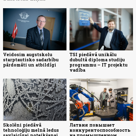
Veidosim augstskolu
TSI piedāvā unikālu
starptautisko sadarbību
dubultā diploma studiju
pārdomāti un atbildīgi
programmu – IT projektu
vadība
Skolēni piedāvā
Латвия повышает
tehnoloģiju melnā ledus
конкурентоспособность
savlaicīgai noteikšanai
на промышленном