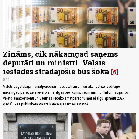
Zināms, cik nākamgad saņems
deputāti un ministri. Valsts
iestādēs strādājošie būs šokā
6
8:11
Valsts augstākajām amatpersonām, deputātiem un vairāku iestāžu vadītājiem
nākamgad paredzēts ievērojams algas pielikums, secināms no "Informācijas par
vēlēto amatpersonu un Saeimas iecelto amatpersonu mēnešalgu apmēru 2027.
gadā", kas publiskota Valsts kancelejas tīmekļa vietnē.