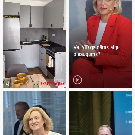
Vai VID gaidāms algu
pieaugums?
play_circle
volume_mute
SKATĪT VAIRĀK