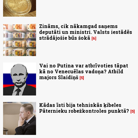
Zināms, cik nākamgad saņems
deputāti un ministri. Valsts iestādēs
strādājošie būs šokā
6
Vai no Putina var atbrīvoties tāpat
kā no Venecuēlas vadoņa? Atbild
majors Slaidiņš
5
Kādas īsti bija tehniskās ķibeles
Pāternieku robežkontroles punktā?
5