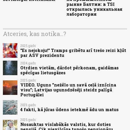
рынке Балтии: в TSI
открылась уникальная
лаборатория
Atceries, kas notika...?
2025.gads
"Es nejokoju!" Tramps gribētu arī trešo reizi kļūt
par ASV prezidentu
2024.gads
Otrdien vietām, dārdot pērkonam, gaidāmas
spēcīgas lietusgāzes
2025.gads
VIDEO. Uguns "nežēlo un savā ceļā iznīcina
visu"; Latvijas ugunsdzēsēji steidz palīgā
Portugālei
2023.gads
4 fakti, kā jūras ūdens ietekmē ādu un matus
2025.gads
Nosauktas vislabākās valstis, kur doties
pensijā. Cik pievilcīga topošo pensionāru