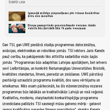
ŠOBRĪD LASA
Igaunijā milzīgs pieprasījums pēc vienas konkrētas
divu eiro monētas
Eiropa paaugstinās pensionēšanās vecumu: dažās
valstīs būs jāstrādā līdz 74 gadu vecumam
Gan TSI, gan UWE piedāvā studiju programmas datorzinātņu,
aviācijas, elektronikas un robotikas jomās. TSI rektors Juris Kanels
pauž cerību, ka pakāpeniski tiks attīstīta sadarbība visās šajās
jomās. “Programmas būs adaptētas Latvijas apstākļiem, bet ietvers
sevī Lielbritānijas, un konkrēti Rietumanglijas Universitātes Bristolē,
kvalitātes standartus, līmeni, pieredzi un zināšanas. UWE pārstāvji
pastāvīgi uzraudzīs programmu kvalitāti, dos savu vērtējumu un
ieteikumus. Mēs esam pārliecināti, ka šīs inženierzinātņu nozares
programmas būs labākās un kvalitatīvākās Latvijā un visā reģionā.
Kvalitatīvu, modernu, starptautiski konkurētspējīgu programmu
izveidošana palīdzēs TSI sasniegt mūsu galveno mērķi - gatavot
jaunus kvalificētus pasaules līmeņa speciālistus”, skaidro Kanela